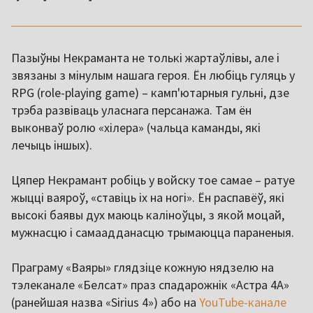
Пазыўны Некраманта не толькі жартаўлівы, але і
звязаны з мінулым нашага героя. Ён любіць гуляць у
RPG (role-playing game) – камп'ютарныя гульні, дзе
трэба развіваць уласнага персанажа. Там ён
выконваў ролю «хілера» (чальца каманды, які
лечыць іншых).
Цяпер Некрамант робіць у войску тое самае – ратуе
жыцці ваяроў, «ставіць іх на ногі». Ён распавёў, які
высокі баявы дух маюць каліноўцы, з якой моцай,
мужнасцю і самаадданасцю трымаюцца параненыя.
Праграму «Ваяры» глядзіце кожную нядзелю на
тэлеканале «Белсат» праз спадарожнік «Астра 4A»
(ранейшая назва «Sirius 4») або на
YouTube-канале