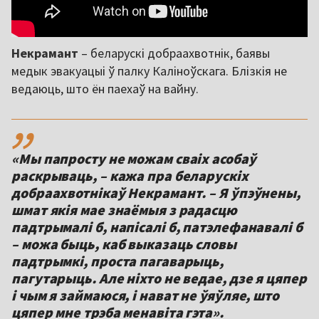
Некрамант
– беларускі добраахвотнік, баявы
медык эвакуацыі ў палку Каліноўскага. Блізкія не
ведаюць, што ён паехаў на вайну.
,,
«Мы папросту не можам сваіх асобаў
раскрываць, – кажа пра беларускіх
добраахвотнікаў Некрамант. – Я ўпэўнены,
шмат якія мае знаёмыя з радасцю
падтрымалі б, напісалі б, патэлефанавалі б
– можа быць, каб выказаць словы
падтрымкі, проста пагаварыць,
пагутарыць. Але ніхто не ведае, дзе я цяпер
і чым я займаюся, і нават не ўяўляе, што
цяпер мне трэба менавіта гэта».