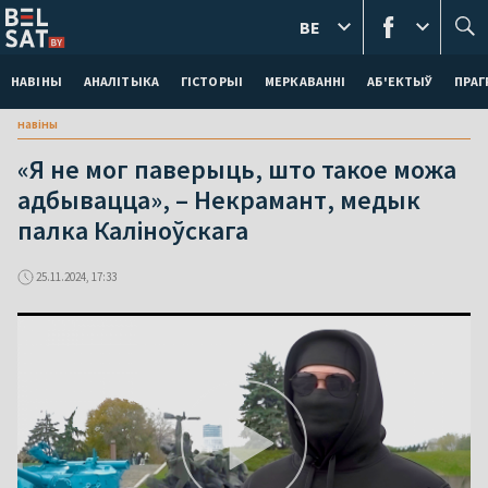
BE
НАВІНЫ
АНАЛІТЫКА
ГІСТОРЫІ
МЕРКАВАННI
АБ'ЕКТЫЎ
ПРАГ
навіны
«Я не мог паверыць, што такое можа
адбывацца», – Некрамант, медык
палка Каліноўскага
25.11.2024, 17:33