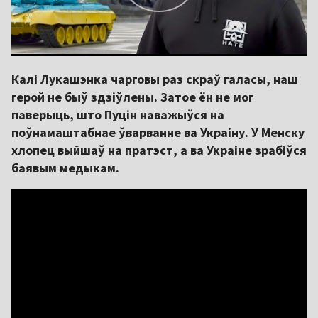
Калі Лукашэнка чарговы раз скраў галасы, наш
герой не быў здзіўлены. Затое ён не мог
паверыць, што Пуцін наважыўся на
поўнамаштабнае ўварванне ва Украіну. У Менску
хлопец выйшаў на пратэст, а ва Украіне зрабіўся
баявым медыкам.