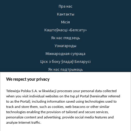
Пра нас
Кантакты
Місія
Каштоўнасці «Белсату»
Як нас глядзець
Узнагароды
Міжнародная супраца
Ціск з боку ўладаў Беларусі
Як нас падтрымаць
Правілы выкарыстання матэрыялаў
We respect your privacy
Інфармацыя аб адпраўніку
Telewizja Polska S.A. w likwidacji processes your personal data collected
Бяспека
when you visit individual websites on the tvp.pl Portal (hereinafter referred
Youtube
to as the Portal), including information saved using technologies used to
track and store them, such as cookies, web beacons or other similar
Белсат news
technologies enabling the provision of tailored and secure services,
personalize content and advertising, provide social media features and
Белсат Shorts
analyze Internet traffic.
Белсат Life