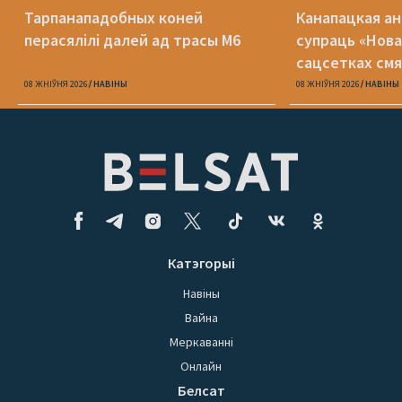
Тарпанападобных коней
Канапацкая а
перасялілі далей ад трасы М6
супраць «Нова
сацсетках см
адзін Пятрухі
08 ЖНІЎНЯ 2026
НАВІНЫ
08 ЖНІЎНЯ 2026
НАВІНЫ
Катэгорыі
Навіны
Вайна
Меркаванні
Онлайн
Белсат