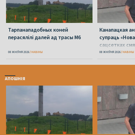
Тарпанападобных коней
Канапацкая а
перасялілі далей ад трасы М6
супраць «Нова
сацсетках см
адзін Пятрухі
08 ЖНІЎНЯ 2026
НАВІНЫ
08 ЖНІЎНЯ 2026
НАВІНЫ
АПОШНІЯ