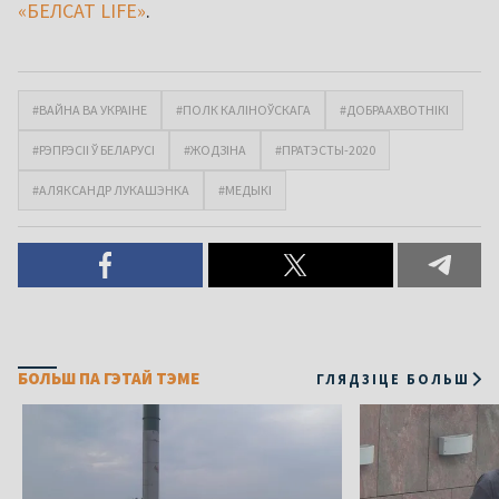
«БЕЛСАТ LIFE»
.
#ВАЙНА ВА УКРАІНЕ
#ПОЛК КАЛІНОЎСКАГА
#ДОБРААХВОТНІКІ
#РЭПРЭСІІ Ў БЕЛАРУСІ
#ЖОДЗІНА
#ПРАТЭСТЫ-2020
#АЛЯКСАНДР ЛУКАШЭНКА
#МЕДЫКІ
БОЛЬШ ПА ГЭТАЙ ТЭМЕ
ГЛЯДЗІЦЕ БОЛЬШ