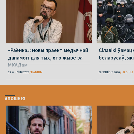
«Раёнка»: новы праект медычнай
Сілавікі ўзмац
дапамогі для тых, хто жыве за
беларусаў, як
МКАДам
09 ЖНІЎНЯ 2026
НАВІНЫ
09 ЖНІЎНЯ 2026
НАВІНЫ
АПОШНІЯ