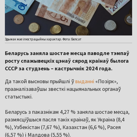
Здымак мае ілюстрацыйны характар. Фота: Белсат
Беларусь заняла шостае месца паводле тэмпаў
росту спажывецкіх цэнаў сярод краінаў былога
СССР за студзень – кастрычнік 2024 года.
Да такой высновы прыйшлі ў
выданні
«Позірк»,
прааналізаваўшы звесткі нацыянальных органаў
статыстыкі.
Беларусь з паказнікам 4,27 % заняла шостае месца,
размясціўшыся пасля такіх краінаў, як Украіна (8,4
%), Узбекістан (7,67 %), Казахстан (6,6 %), Расея
(6,57 %) і Малдова (5,55 %).