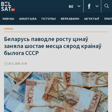
BE
НАВІНЫ
АНАЛІТЫКА
ГІСТОРЫІ
МЕРКАВАННI
АБ'ЕКТЫЎ
ПРАГ
навіны
Беларусь паводле росту цэнаў
заняла шостае месца сярод краінаў
былога СССР
24.11.2024, 15:30