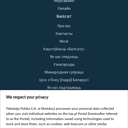
Меркаванні
Онлайн
Белсат
Пра нас
Кантакты
Місія
Каштоўнасці «Белсату»
Як нас глядзець
Узнагароды
Міжнародная супраца
Ціск з боку ўладаў Беларусі
Як нас падтрымаць
Правілы выкарыстання матэрыялаў
We respect your privacy
Інфармацыя аб адпраўніку
Telewizja Polska S.A. w likwidacji processes your personal data collected
Бяспека
when you visit individual websites on the tvp.pl Portal (hereinafter referred
Youtube
to as the Portal), including information saved using technologies used to
track and store them, such as cookies, web beacons or other similar