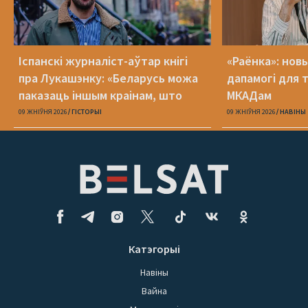
Іспанскі журналіст-аўтар кнігі
«Раёнка»: нов
пра Лукашэнку: «Беларусь можа
дапамогі для 
паказаць іншым краінам, што
МКАДам
можа здарыцца з дэмакратыяй»
09 ЖНІЎНЯ 2026
ГІСТОРЫІ
09 ЖНІЎНЯ 2026
НАВІНЫ
Катэгорыі
Навіны
Вайна