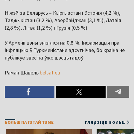
Ніжэй за Беларусь
–
Кыргызстан і Эстонія (4,2 %),
Таджыкістан (3,2 %), Азербайджан (3,1 %), Латвія
(2,8 %), Літва (1,2 %) і Грузія (0,5 %).
У Арменіі цэны знізіліся на 0,8 %. Інфармацыя пра
інфляцыю ў Туркменістане адсутнічае, бо краіна не
публікуе звесткі ўжо шэсць гадоў.
Раман Шавель
belsat.eu
БОЛЬШ ПА ГЭТАЙ ТЭМЕ
ГЛЯДЗІЦЕ БОЛЬШ