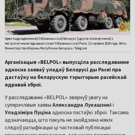
Удзел падраздзяленняў Узброеных сілаў Беларусі ў другім этапе вучэнняў з
нестратэгічнымі ядравымі сіламі Узброеных сілаў Расеі. 12 чэрвеня 2024 года. Фота:
Министерство обороны Республики Беларусь / Telegram
Арганізацыя «BELPOL» выпусціла расследаванне
адносна заяваў уладаў Беларусі ды Расеі пра
дастаўку на беларускую тэрыторыю расейскай
ядравай зброі.
У расследаванні «
BELPOL
»
звярнуў увагу на
супярэчлівыя заявы
Аляксандра Лукашэнкі
і
Уладзіміра Пуціна
адносна пастаўкі зброі. Таксама
адзначаецца, што пакуль не знойдзена ніякіх
слядоў ратыфікацыі ці частковай публікацыі
міжнароднага пагаднення, датычнага размяшчэння