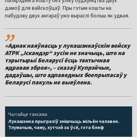
папярэдняга кошту без уліку будаўніцтва двух
дамоў для вайскоўцаў. Пры гэтым кошты на
пабудову двух ангараў ужо выраслі больш як удвая.
,,
«Аднак наяўнасць у лукашэнкаўскім войску
АТРК „Іскандэр“ зусім не значыць, што на
тэрытырыі Беларусі ёсць тактычная
ядравая зброя», – сказаў Купрэйчык,
дадаўшы, што адпаведных боепрыпасаў у
Беларусі пакуль не выяўлена.
Чытайце таксама:
Лукашэнка прыгразіў знішчыць мільён чалавек.
Тлумачым, чаму, хутчэй за ўсё, гэта блеф