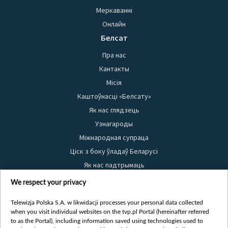
Меркаванні
Онлайн
Белсат
Пра нас
Кантакты
Місія
Каштоўнасці «Белсату»
Як нас глядзець
Узнагароды
Міжнародная супраца
Ціск з боку ўладаў Беларусі
Як нас падтрымаць
Правілы выкарыстання матэрыялаў
We respect your privacy
Інфармацыя аб адпраўніку
Telewizja Polska S.A. w likwidacji processes your personal data collected
Бяспека
when you visit individual websites on the tvp.pl Portal (hereinafter referred
Youtube
to as the Portal), including information saved using technologies used to