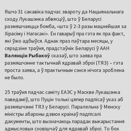
Яшчэ 31 сакавіка падчас звароту да Нацыянальнага
сходу Лукашэнка абвясціў, што ў Беларусі
размяшчаецца бомба, «што ў 2-3 разы мацнейшая за
Хірасіму і Нагасакі». Ён гаварыў пра гэта як пра факт,
які ўжо адбыўся. Аднак праз паўтара месяцы, у
сярэдзіне траўня, прадстаўнік Беларусі ў ААН
Валянцін Рыбакоў
сказаў, што заява пра
размяшчэнне тактычнай ядравай зброі (ТЯЗ) – гэта
проста заява, а ў практычным сэнсе нічога зроблена
не было.
25 траўня падчас саміту ЕАЭС у Маскве Лукашэнка
паведаміў, што Пуцін толькі цяпер падпісаў указ аб
размяшчэнні ТЯЗ у Беларусі. Паралельна ў Менску
міністры абароны дзвюх краінаў падпісалі
дакументы, што вызначаюць парадак выкарыстання
адмысловых сховішчаў для ядравай зброі. То бок