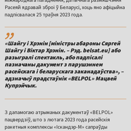
Расеяй ядравай зброі ў Беларусі, хоць яно афіцыйна
падпісвалася 25 траўня 2023 года.
,,
«Шайгу і Хрэнін [міністры абароны Сяргей
Шайгу і Віктар Хрэнін. – Рэд. belsat.eu] або
разыгралі спектакль, або падпісалі
пазначаны дакумент з парушэннем
расейскага і беларускага заканадаўства», –
адзначыў прадстаўнік «BELPOL» Мацвей
Купрэйчык.
З дапамогаю атрыманых дакументаў «BELPOL»
пацвердзіў, што з лютага 2023 года расейскія
ракетныя комплексы «Іскандэр-М» сапраўды