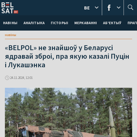
BE
НАВІНЫ
АНАЛІТЫКА
ГІСТОРЫІ
МЕРКАВАННI
АБ'ЕКТЫЎ
ПРАГ
навіны
«BELPOL» не знайшоў у Беларусі
ядравай зброі, пра якую казалі Пуцін
і Лукашэнка
24.11.2024, 12:01