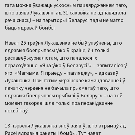
гэта можна ўважаць ускосным пацвярджэннем таго,
што заява Лукашэнкі ад 31 сакавіка не адпавядала
рэчаіснасці – на тэрыторыі Беларусі тады не магло
быць ядравай бомбы.
Нават 25 траўня Лукашэнка не быў упэўнены, што
ядравыя боепрыпасы ўжо ў краіне, ён толькі
распавёў журналістам, што пачалося іх
перасоўванне. «Яна ўжо ў Беларусі?» – запыталіся ў
яго. «Магчыма. Я прыеду – пагляджу», – адказаў
Лукашэнка. Пры гэтым украінскае камандаванне і ў
пачатку чэрвеня не бачыла прыкметаў таго, што
ядравыя боепрыпасы прыбылі ў Беларусь – на той
момант гаворка ішла толькі пра перакідванне
носьбітаў.
13 чэрвеня Лукашэнка зноў заявіў, што атрымаў ад
Расеі ядравыя ракеты і бомбы. Тут нават