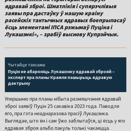
ядравай зброі. Шматлікія і супярэчлівыя
заявы пра дастаўку ў нашую краіну
расейскіх тактычных ядравых боепрыпасаў
ёсць элементамі ІПСА рэжымаў Пуціна і
Лукашэнкі», – зрабіў выснову Купрэйчык.
Чытайце таксама:
Пуцін не абароніць Лукашэнку ядравай зброяй –
эксперт пра планы Крамля пашырыць ядравую
дактрыну
Упершыню пра планы нібыта размяшчэння ядравай
зброі заявіў Пуцін 25 сакавіка 2023 года. Паводле
яго, пра гэта неаднаразова прасіў Лукашэнка.
Выглядае, што ён і сам ўжо заблытаўся, ці ёсць у яго
ядравая зброя альбо пакуль толькі чакаецца.