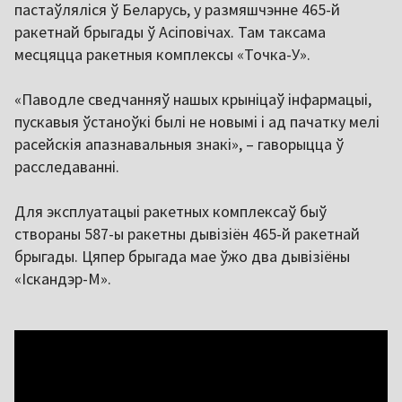
пастаўляліся ў Беларусь, у размяшчэнне 465-й
ракетнай брыгады ў Асіповічах. Там таксама
месцяцца ракетныя комплексы «Точка-У».
«Паводле сведчанняў нашых крыніцаў інфармацыі,
пускавыя ўстаноўкі былі не новымі і ад пачатку мелі
расейскія апазнавальныя знакі», – гаворыцца ў
расследаванні.
Для эксплуатацыі ракетных комплексаў быў
створаны 587-ы ракетны дывізіён 465-й ракетнай
брыгады. Цяпер брыгада мае ўжо два дывізіёны
«Іскандэр-М».