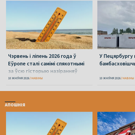
Чэрвень і ліпень 2026 года ў
У Пецярбургу 
Еўропе сталі самімі спякотнымі
бамбасховішч
за ўсю гісторыю назіранняў
10 ЖНІЎНЯ 2026
НАВІНЫ
10 ЖНІЎНЯ 2026
НАВІНЫ
АПОШНІЯ