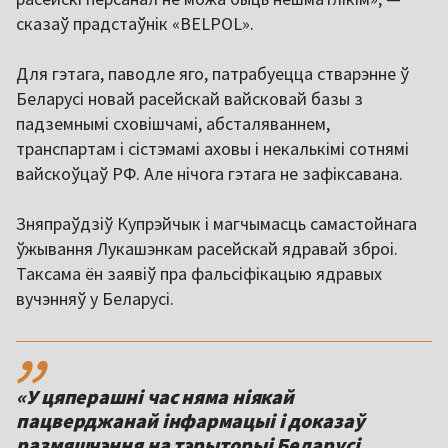
сказаў прадстаўнік «BELPOL».
Для гэтага, паводле яго, патрабуецца стварэнне ў
Беларусі новай расейскай вайсковай базы з
падземнымі сховішчамі, абсталяваннем,
транспартам і сістэмамі аховы і некалькімі сотнямі
вайскоўцаў РФ. Але нічога гэтага не зафіксавана.
Зняпраўдзіў Купрэйчык і магчымасць самастойнага
ўжывання Лукашэнкам расейскай ядравай зброі.
Таксама ён заявіў пра фальсіфікацыю ядравых
вучэнняў у Беларусі.
,,
«У цяперашні час няма ніякай
пацверджанай інфармацыі і доказаў
размяшчэння на тэрыторыі Беларусі