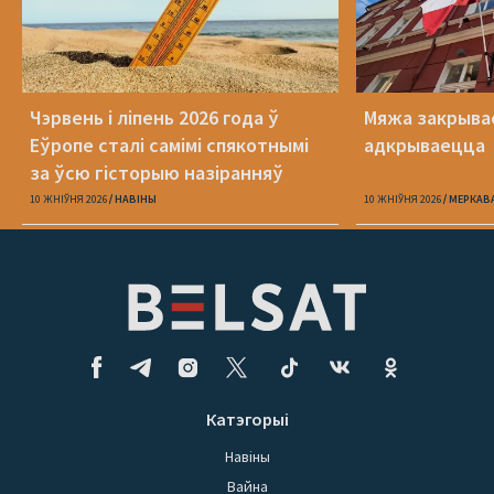
Чэрвень і ліпень 2026 года ў
Мяжа закрыва
Еўропе сталі самімі спякотнымі
адкрываецца
за ўсю гісторыю назіранняў
10 ЖНІЎНЯ 2026
НАВІНЫ
10 ЖНІЎНЯ 2026
МЕРКАВ
Катэгорыі
Навіны
Вайна