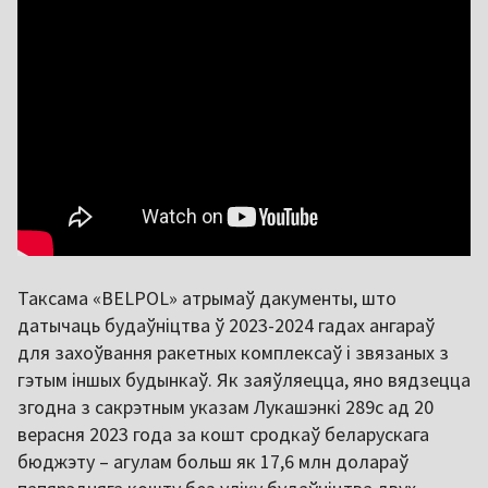
Таксама «BELPOL» атрымаў дакументы, што
датычаць будаўніцтва ў 2023-2024 гадах ангараў
для захоўвання ракетных комплексаў і звязаных з
гэтым іншых будынкаў. Як заяўляецца, яно вядзецца
згодна з сакрэтным указам Лукашэнкі 289с ад 20
верасня 2023 года за кошт сродкаў беларускага
бюджэту – агулам больш як 17,6 млн долараў