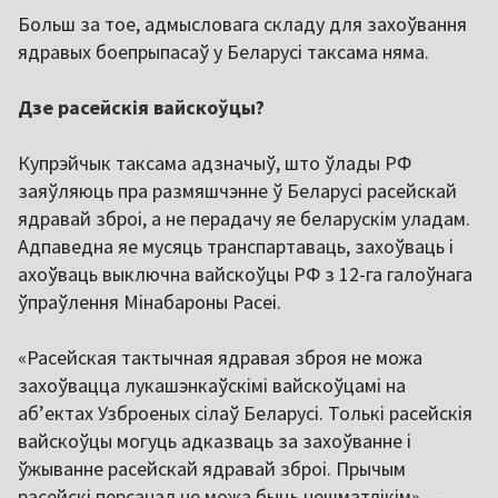
Больш за тое, адмысловага складу для захоўвання
ядравых боепрыпасаў у Беларусі таксама няма.
Дзе расейскія вайскоўцы?
Купрэйчык таксама адзначыў, што ўлады РФ
заяўляюць пра размяшчэнне ў Беларусі расейскай
ядравай зброі, а не перадачу яе беларускім уладам.
Адпаведна яе мусяць транспартаваць, захоўваць і
ахоўваць выключна вайскоўцы РФ з 12-га галоўнага
ўпраўлення Мінабароны Расеі.
«Расейская тактычная ядравая зброя не можа
захоўвацца лукашэнкаўскімі вайскоўцамі на
аб’ектах Узброеных сілаў Беларусі. Толькі расейскія
вайскоўцы могуць адказваць за захоўванне і
ўжыванне расейскай ядравай зброі. Прычым
расейскі персанал не можа быць нешматлікім», —