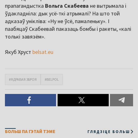
прапагандыстка
Вольга Скабеева
не вытрымала і
ўдакладніла: дык усё-ткі атрымалі? На што той
адказаў унікліва: «Ну не ўсё, памаленьку». І
паабяцаў Скабеевай паказаць бомбы і ракеты, «калі
толькі завязём».
Якуб Хруст
belsat.eu
#ЯДРАВАЯ ЗБРОЯ
#BELPOL
БОЛЬШ ПА ГЭТАЙ ТЭМЕ
ГЛЯДЗІЦЕ БОЛЬШ