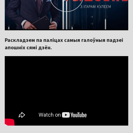
Раскладзем па паліцах самыя галоўныя падзеі
апошніх сямі дзён.