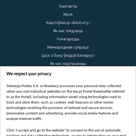
Кантакты
Місія
Каштоўнасці «Белсату»
Як нас глядзець
Узнагароды
Міжнародная супраца
Ціск з боку ўладаў Беларусі
Як нас падтрымаць
Правілы выкарыстання матэрыялаў
We respect your privacy
Інфармацыя аб адпраўніку
Telewizja Polska S.A. w likwidacji processes your personal data collected
Бяспека
when you visit individual websites on the tvp.pl Portal (hereinafter referred
Youtube
to as the Portal), including information saved using technologies used to
track and store them, such as cookies, web beacons or other similar
Белсат news
technologies enabling the provision of tailored and secure services,
personalize content and advertising, provide social media features and
Белсат Shorts
analyze Internet traffic.
Белсат Life
Жэстачайшы мульт
Click "I accept and go to the website" to consent to the use of automatic
tracking and data collection technology, access to information on your end