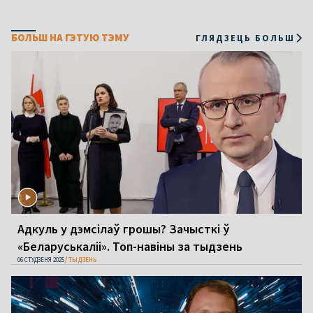
БОЛЬШ НА ГЭТУЮ ТЭМУ
ГЛЯДЗЕЦЬ БОЛЬШ
Адкуль у дэмсілаў грошы? Зачысткі ў
«Беларуськаліі». Топ-навіны за тыдзень
06 СТУДЗЕНЯ 2025
ТЫДЗЕНЬ