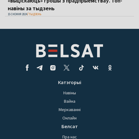
«выціскаюць» грошы з прадпрыемстваў. Топ-
навіны за тыдзень
15 СНЕЖНЯ 2024
ТЫДЗЕНЬ
Катэгорыі
Навіны
Вайна
Меркаванні
Онлайн
Белсат
Пра нас