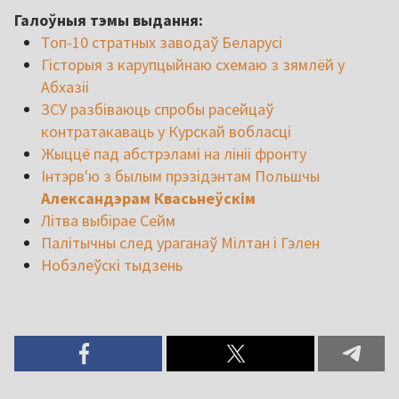
Галоўныя тэмы выдання:
Топ-10 стратных заводаў Беларусі
Гісторыя з карупцыйнаю схемаю з зямлёй у
Абхазіі ‪
ЗСУ разбіваюць спробы расейцаў
контратакаваць у Курскай вобласці
Жыццё пад абстрэламі на лініі фронту
Інтэрв'ю з былым прэзідэнтам Польшчы
Александэрам Квасьнеўскім
Літва выбірае Сейм
Палітычны след ураганаў Мілтан і Гэлен
Нобэлеўскі тыдзень