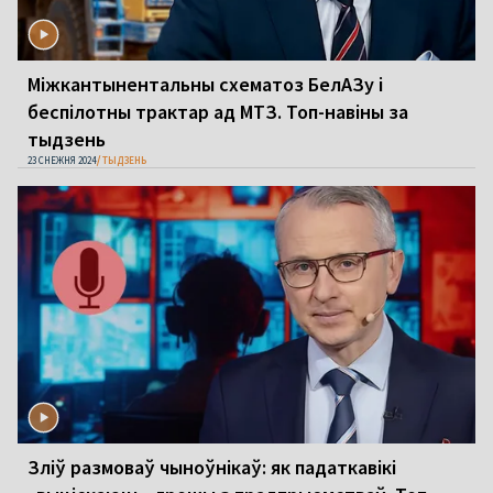
Міжкантынентальны схематоз БелАЗу і
беспілотны трактар ад МТЗ. Топ-навіны за
тыдзень
23 СНЕЖНЯ 2024
ТЫДЗЕНЬ
Зліў размоваў чыноўнікаў: як падаткавікі