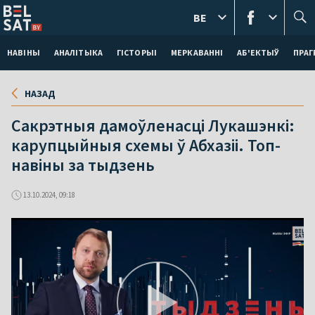
BE
НАВІНЫ
АНАЛІТЫКА
ГІСТОРЫІ
МЕРКАВАННI
АБ'ЕКТЫЎ
ПРАГ
НАЗАД
Сакрэтныя дамоўленасці Лукашэнкі:
карупцыйныя схемы ў Абхазіі. Топ-
навіны за тыдзень
13.10.2024, 09:18