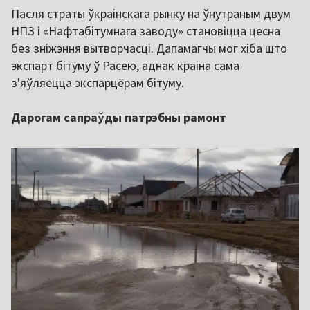
Пасля страты ўкраінскага рынку на ўнутраным двум
НПЗ і «Нафтабітумнага заводу» становіцца цесна
без зніжэння вытворчасці. Дапамагчы мог хіба што
экспарт бітуму ў Расею, аднак краіна сама
з'яўляецца экспарцёрам бітуму.
Дарогам сапраўды патрэбны рамонт