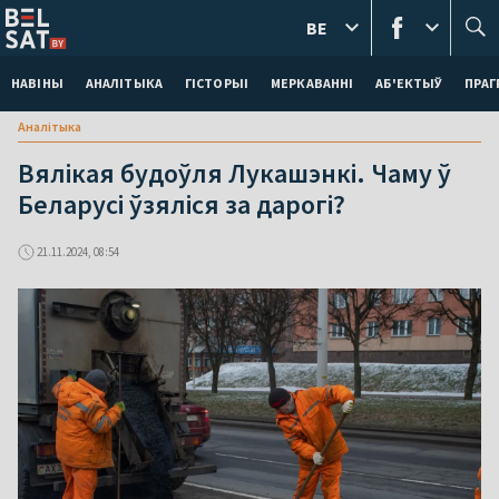
BE
НАВІНЫ
АНАЛІТЫКА
ГІСТОРЫІ
МЕРКАВАННI
АБ'ЕКТЫЎ
ПРАГ
Аналітыка
Вялікая будоўля Лукашэнкі. Чаму ў
Беларусі ўзяліся за дарогі?
21.11.2024, 08:54