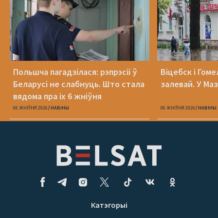
Польшча пагадзілася: рэпрэсіі ў
Віцебск і Гоме
Беларусі не слабнуць. Што стала
залевай. У Ма
вядома пра іх 6 жніўня
06 ЖНІЎНЯ 2026
НАВІНЫ
06 ЖНІЎНЯ 2026
НАВІНЫ
Катэгорыі