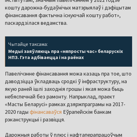
кошту дарожна-будаўнічых матэрыялаў і дэфіцытам
фінансавання фактычна існуючай кошту работ»,
паскардзілася ведамства.
Чытайце таксама:
Медыі заяўляюць пра «няпросты час» беларускіх
НПЗ. Гэта адбіваецца і на раёнах
Павелічэнне фінансавання можа казаць пра тое, што
даводзіцца ўкладваць сродкі ў інфраструктуру, на
якую раней ішлі заходнія грошы і якая можа быць
небяспечнай без рамонту. Напрыклад, праект
«Масты Беларусі» рамках дзяржпраграмы на 2017-
2020 гады
фінансаваўся
Еўрапейскім банкам
рэканструкцыі і развіцця.
Дарожныя работы ў плюс і нафтаперапрацоўчым