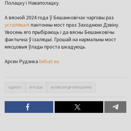
Полацку і Наваполацку.
А вясной 2024 года ў Бешанковічах чарговы раз
усталявалі
пантонны мост праз Заходнюю Дзвіну.
Увосень яго прыбіраюць і да вясны Бешанковічы
фактычна ў ізаляцыі. Грошай на нармальны мост
мясцовыя ўлады проста шкадуюць.
Арсен Рудэнка
belsat.eu
#ДАРОГІ
#ГРОШЫ
#АЛЯКСАНДР ЛУКАШЭНКА