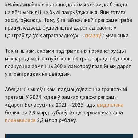
«Найважнейшае пытанне, калі мы хочам, каб людзі
на вёсцы жылі і не былі пакрыўджаныя. Яны гэтага
заслугоўваюць. Таму ў гэтай вялікай праграме трэба
прадугледзець будаўніцтва дарог ад раённых
цэнтраў да ўсіх аграгарадкоў», –
сказаў
Лукашэнка.
Такім чынам, акрамя падтрымання і рэканструкцыі
міжнародных і рэспубліканскіх трас, гарадскіх дарог,
плануецца замяніць 300 кіламетраў гравійных дарог
у аграгарадках на цвёрдыя.
Абяцанні чыноўнікамі падмацоўваюцца грашовымі
тратамі. У 2024 годзе ў рамках дзяржпраграмы
«Дарогі Беларусі» на 2021 – 2025 гады
выдзелена
больш за 2,9 млрд рублёў. Хоць першапачаткова
планавалася
2,2 млрд рублёў.