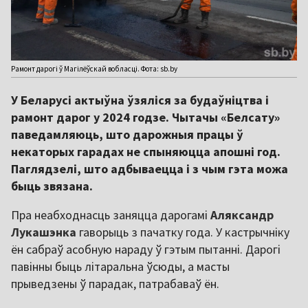
Рамонт дарогі ў Магілёўскай вобласці. Фота: sb.by
У Беларусі актыўна ўзяліся за будаўніцтва і
рамонт дарог у 2024 годзе. Чытачы «Белсату»
паведамляюць, што дарожныя працы ў
некаторых гарадах не спыняюцца апошні год.
Паглядзелі, што адбываецца і з чым гэта можа
быць звязана.
Пра неабходнасць заняцца дарогамі
Аляксандр
Лукашэнка
гаворыць з пачатку года. У кастрычніку
ён сабраў асобную нараду ў гэтым пытанні. Дарогі
павінны быць літаральна ўсюды, а масты
прыведзены ў парадак, патрабаваў ён.