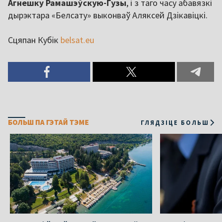
Агнешку Рамашэўскую-Гузы
, і з таго часу абавязкі
дырэктара «Белсату» выконваў Аляксей Дзікавіцкі.
Сцяпан Кубік
belsat.eu
БОЛЬШ ПА ГЭТАЙ ТЭМЕ
ГЛЯДЗІЦЕ БОЛЬШ