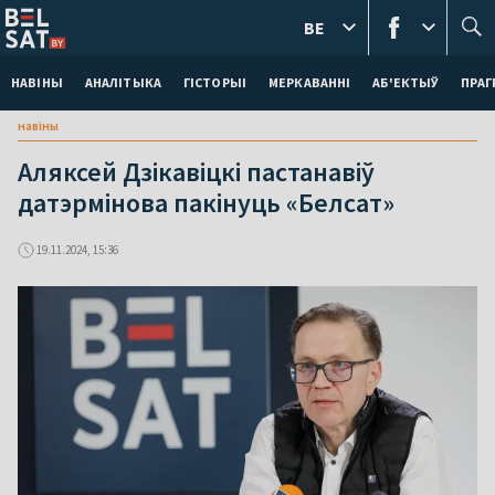
BE
НАВІНЫ
АНАЛІТЫКА
ГІСТОРЫІ
МЕРКАВАННI
АБ'ЕКТЫЎ
ПРАГ
навіны
Аляксей Дзікавіцкі пастанавіў
датэрмінова пакінуць «Белсат»
19.11.2024, 15:36