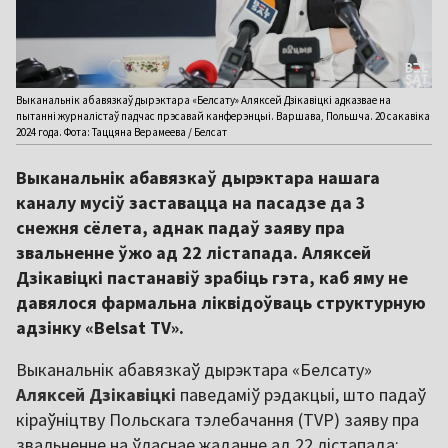
Выканальнік абавязкаў дырэктара «Белсату» Аляксей Дзікавіцкі адказвае на
пытанні журналістаў падчас прэсавай канферэнцыі. Варшава, Польшча. 20 сакавіка
2024 года. Фота: Таццяна Верамеева / Белсат
Выканальнік абавязкаў дырэктара нашага
каналу мусіў заставацца на пасадзе да 3
снежня сёлета, аднак падаў заяву пра
звальненне ўжо ад 22 лістапада. Аляксей
Дзікавіцкі пастанавіў зрабіць гэта, каб яму не
давялося фармальна ліквідоўваць структурную
адзінку «Belsat TV».
Выканальнік абавязкаў дырэктара «Белсату»
Аляксей Дзікавіцкі
паведаміў рэдакцыі, што падаў
кіраўніцтву Польскага тэлебачання (TVP) заяву пра
звальненне на ўласнае жаданне ад 22 лістапада: