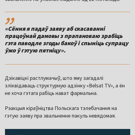
,,
«Сёння я падаў заяву аб скасаванні
працоўнай дамовы з прапановаю зрабіць
гэта паводле згоды бакоў і спыніць супрацу
ўжо ў гэтую пятніцу».
Дзікавіцкі растлумачыў, што яму загадалі
зліквідаваць структурную адзінку «Belsat TV», а ён
не хоча гэтага рабіць нават фармальна.
Рэакцыя кіраўніцтва Польскага тэлебачання на
гэтую заяву пра звальненне пакуль невядомая.