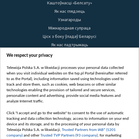
Каштоўнасці «Белсату»
Як нас глядзець
Узнагароды
Міжнародная супраца
Ціск з боку ўладаў Беларусі
Як нас падтрымаць
Правілы выкарыстання матэрыялаў
We respect your privacy
Інфармацыя аб адпраўніку
Telewizja Polska S.A. w likwidacji processes your personal data collected
Бяспека
when you visit individual websites on the tvp.pl Portal (hereinafter referred
Youtube
to as the Portal), including information saved using technologies used to
track and store them, such as cookies, web beacons or other similar
Белсат news
technologies enabling the provision of tailored and secure services,
personalize content and advertising, provide social media features and
Белсат Shorts
analyze Internet traffic.
Белсат Life
Click "I accept and go to the website" to consent to the use of automatic
Жэстачайшы мульт
tracking and data collection technology, access to information on your end
Belsat English
device and its storage, and to the processing of your personal data by
Telewizja Polska S.A. w likwidacji,
Trusted Partners from IAB* (1201
Biełsat PL
company)
and other
Trusted TVP Partners (93 company)
, for marketing