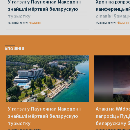
У гатэлі ў Паўночнай Македоніі
Хроніка рэпрэс
знайшлі мёртвай беларускую
канферэнцыяй
турыстку
сілавікі ўзмацн
беларусаў
06 ЖНІЎНЯ 2026
НАВІНЫ
05 ЖНІЎНЯ 2026
НАВІНЫ
АПОШНІЯ
У гатэлі ў Паўночнай Македоніі
Атакі на Wildb
знайшлі мёртвай беларускую
папросіць Пуц
турыстку
беларускаму б