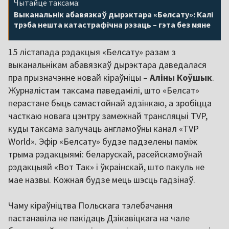
Чытайце таксама:
Выканальнік абавязкаў дырэктара «Белсату»: Калі
трэба нешта катастрафічна рэзаць – гэта без мяне
15 лістапада рэдакцыя «Белсату» разам з
выканальнікам абавязкаў дырэктара даведалася
пра прызначэнне новай кіраўніцы –
Аліны Коўшык
.
Журналістам таксама паведамілі, што «Белсат»
перастане быць самастойнай адзінкаю, а зробіцца
часткаю новага цэнтру замежнай трансляцыі TVP,
куды таксама залучаць англамоўны канал «TVP
World». Эфір «Белсату» будзе падзелены паміж
трыма рэдакцыямі: беларускай, расейскамоўнай
рэдакцыяй «Вот Так» і ўкраінскай, што пакуль не
мае назвы. Кожная будзе мець шэсць гадзінаў.
Чаму кіраўніцтва Польскага тэлебачання
пастанавіла не пакідаць Дзікавіцкага на чале