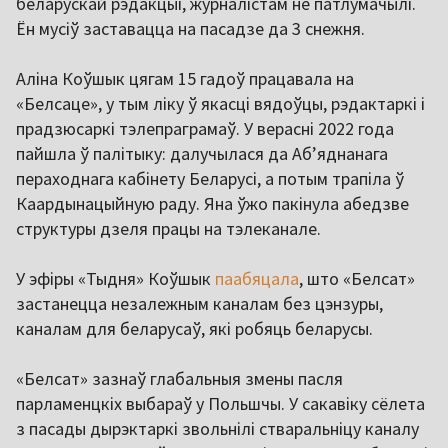
беларускай рэдакцыі, журналістам не патлумачылі.
Ён мусіў заставацца на пасадзе да 3 снежня.
Аліна Коўшык цягам 15 гадоў працавала на
«Белсаце», у тым ліку ў якасці вядоўцы, рэдактаркі і
прадзюсаркі тэлепраграмаў. У верасні 2022 года
пайшла ў палітыку: далучылася да Аб’яднанага
пераходнага кабінету Беларусі, а потым трапіла ў
Каардынацыйную раду. Яна ўжо пакінула абедзве
структуры дзеля працы на тэлеканале.
У эфіры «Тыдня» Коўшык
паабяцала
, што «Белсат»
застанецца незалежным каналам без цэнзуры,
каналам для беларусаў, які робяць беларусы.
«Белсат» зазнаў глабальныя змены пасля
парламенцкіх выбараў у Польшчы. У сакавіку сёлета
з пасады дырэктаркі звольнілі стваральніцу каналу