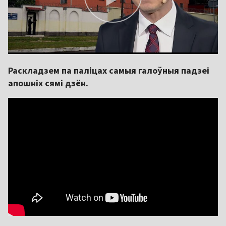
Раскладзем па паліцах самыя галоўныя падзеі
апошніх сямі дзён.