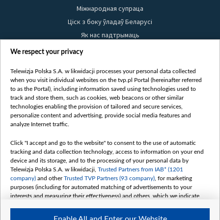
Міжнародная супраца
Ціск з боку ўладаў Беларусі
Як нас падтрымаць
Правілы выкарыстання матэрыялаў
We respect your privacy
Інфармацыя аб адпраўніку
Telewizja Polska S.A. w likwidacji processes your personal data collected
Бяспека
when you visit individual websites on the tvp.pl Portal (hereinafter referred
Youtube
to as the Portal), including information saved using technologies used to
track and store them, such as cookies, web beacons or other similar
Белсат news
technologies enabling the provision of tailored and secure services,
personalize content and advertising, provide social media features and
Белсат Shorts
analyze Internet traffic.
Белсат Life
Жэстачайшы мульт
Click "I accept and go to the website" to consent to the use of automatic
tracking and data collection technology, access to information on your end
Belsat English
device and its storage, and to the processing of your personal data by
Biełsat PL
Telewizja Polska S.A. w likwidacji,
Trusted Partners from IAB* (1201
company)
and other
Trusted TVP Partners (93 company)
, for marketing
Белсат Now
purposes (including for automated matching of advertisements to your
Белсат History
interests and measuring their effectiveness) and others, which we indicate
below.
Белсат Music
Enable All and Enter our Website