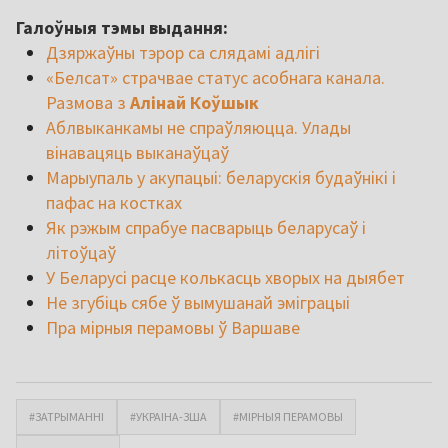
Галоўныя тэмы выдання:
Дзяржаўны тэрор са слядамі адлігі
«Белсат» страчвае статус асобнага канала.
Размова з
Алінай Коўшык
Аблвыканкамы не спраўляюцца. Улады
вінавацяць выканаўцаў
Марыупаль у акупацыі: беларускія будаўнікі і
пафас на костках
Як рэжым спрабуе пасварыць беларусаў і
літоўцаў
У Беларусі расце колькасць хворых на дыябет
Не згубіць сябе ў вымушанай эміграцыі
Пра мірныя перамовы ў Варшаве
#ЗАТРЫМАННІ
#УКРАІНА-ЗША
#МІРНЫЯ ПЕРАМОВЫ