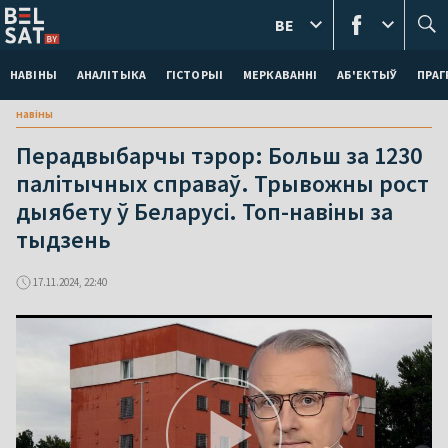
BE
НАВІНЫ
АНАЛІТЫКА
ГІСТОРЫІ
МЕРКАВАННI
АБ'ЕКТЫЎ
ПРАГ
навіны
Перадвыбарчы тэрор: Больш за 1230
палітычных справаў. Трывожны рост
дыябету ў Беларусі. Топ-навіны за
тыдзень
17.11.2024, 22:40