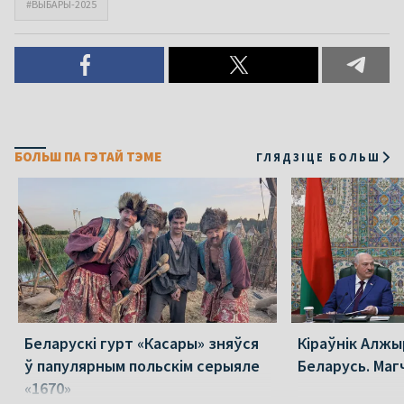
#ВЫБАРЫ-2025
БОЛЬШ ПА ГЭТАЙ ТЭМЕ
ГЛЯДЗІЦЕ БОЛЬШ
Беларускі гурт «Касары» зняўся
Кіраўнік Алжы
ў папулярным польскім серыяле
Беларусь. Маг
«1670»