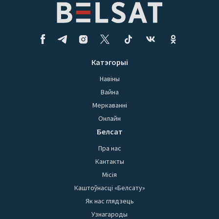
Катэгорыі
Навіны
Вайна
Меркаванні
Онлайн
Белсат
Пра нас
Кантакты
Місія
Каштоўнасці «Белсату»
Як нас глядзець
Узнагароды