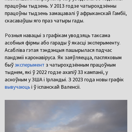
працоўны тыдзень. У 2013 годзе чатырохдзённы
працоўны тыдзень замацавалі ў афрыканскай Гамбіі,
скасаваўшы яго праз чатыры гады.
Р
озныя навацыі з графікам уводзяць таксама
асобныя фірмы або гарады ў якасці эксперыменту.
Асабліва гэтая тэндэнцыя пашырылася падчас
пандэміі каронавіруса. Як заяўляецца, паспяховым
быў
эксперымент
з чатырохдзённым працоўным
тыднем, які ў 2022 годзе ахапіў 33 кампаніі, у
асноўным у ЗША і Ірландыі. З 2023 года новы графік
вывучаюць
і ў іспанскай Валенсіі.