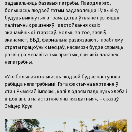
задавальняць базавыя патрэбы. Паводле яго,
большасць людзей гэтым задаволяцца і ў выніку
будуць выкінутыя з грамадства ў плане прыняцця
палітычных рашэнняў і адстойвання сваіх
эканамічных інтарэсаў. Больш за тое, заявіў
эканаміст, ББД, фармальна развязваючы праблему
страты працоўных месцаў, насамрэч будзе спрыяць
развіццю менавіта тых практык, пры якіх чалавек
непатрэбны.
«
Усё большая колькасць людзей будзе паступова
рабіцца непатрэбнымі. Гэта фактычна вяртанне ў
стан Рымскай імперыі, калі людзям падкінуць хлеба і
відовішч, а на астатняе яны няздатныя», – сказаў
Зміцер Крук.