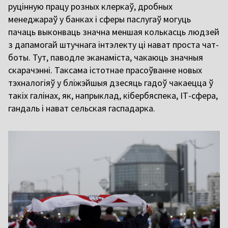
руцінную працу розных клеркаў, дробных
менеджараў у банках і сферы паслугаў могуць
пачаць выконваць значна меншая колькасць людзей
з дапамогай штучнага інтэлекту ці нават проста чат-
боты. Тут, паводле эканаміста, чакаюць значныя
скарачэнні. Таксама істотнае прасоўванне новых
тэхналогіяў у бліжэйшыя дзесяць гадоў чакаецца ў
такіх галінах, як, напрыклад, кібербяспека, ІТ-сфера,
гандаль і нават сельская гаспадарка.