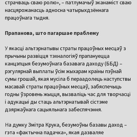
страчваць сваю ролю», – патлумачыў эканаміст сваю
насцярожанасць адносна чатырыхдзённага
працоўнага тыдня.
Прапанова, што пагаршае праблему
У
якасці альтэрнатывы страты працоўных месцаў з
прычыны развіцця тэхналогіяў прапануецца
канцэпцыя безумоўнага базавага даходу (ББД) –
рэгулярнай выплаты ўсім жыхарам краіны пэўнай
сумы грошай, якая мусіла б пераадолець наступствы
масавай страты працоўных месцаў, забяспечыць
годны ўзровень жыцця, вызваліць час для творчасці
і адукацыі ды стаць альтэрнатывай сістэме
дзяржаўнага сацыяльнага забеспячэння.
Н
а думку Змітра Крука, безумоўны базавы даход –
гэта «фактычна падачка», якая дазваляе