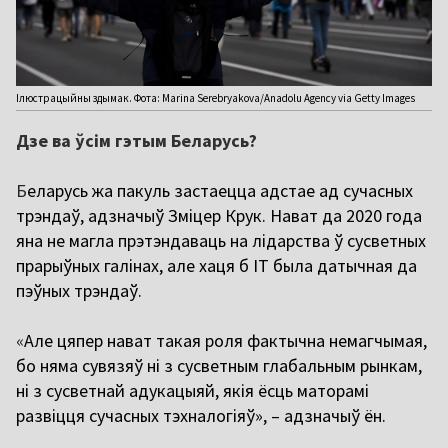
Ілюстрацыйны здымак. Фота: Marina Serebryakova/Anadolu Agency via Getty Images
Дзе ва ўсім гэтым Беларусь?
Б
еларусь жа пакуль застаецца адстае ад сучасных
трэндаў, адзначыў Зміцер Крук. Нават да 2020 года
яна не магла прэтэндаваць на лідарства ў сусветных
прарыўных галінах, але хаця б ІТ была датычная да
пэўных трэндаў.
«
Але цяпер нават такая роля фактычна немагчымая,
бо няма сувязяў ні з сусветным глабальным рынкам,
ні з сусветнай адукацыяй, якія ёсць маторамі
развіцця сучасных тэхналогіяў», – адзначыў ён.