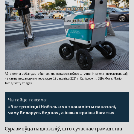
Аўтаномны робат-дастаўшчык, які выкарыстоўвае штучны інтэлект і не мае выкідаў,
чакае на пешаходным пераходзе. 19 сакавіка 2024 г. Каліфорнія, ЗША. Фота: Mario
Tama/Getty Images
Чытайце таксама:
«Экстрэмісцкі Нобэль»: як эканамісты паказалі,
чаму Беларусь бедная, а іншыя краіны багатыя
Суразмоўца падкрэсліў, што сучаснае грамадства