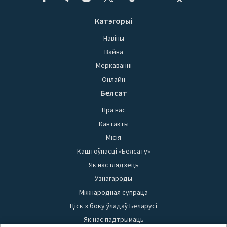
Катэгорыі
Навіны
Вайна
Меркаванні
Онлайн
Белсат
Пра нас
Кантакты
Місія
Каштоўнасці «Белсату»
Як нас глядзець
Узнагароды
Міжнародная супраца
Ціск з боку ўладаў Беларусі
Як нас падтрымаць