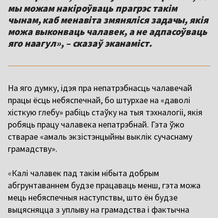
мы можам накіроўваць прагрэс такім
чынам, каб менавіта змяняліся задачы, якія
можа выконваць чалавек, а не адпасоўваць
яго наагул», – сказаў эканаміст.
На яго думку, ідэя пра непатрэбнасць чалавечай
працы ёсць небяспечнай, бо штурхае на «даволі
хісткую глебу» рабіць стаўку на тыя тэхналогіі, якія
робяць працу чалавека непатрэбнай. Гэта ўжо
стварае «амаль экзістэнцыйны выклік сучаснаму
грамадству».
«
Калі чалавек пад такім нібыта добрым
абгрунтаваннем будзе працаваць менш, гэта можа
мець небяспечныя наступствы, што ён будзе
выцясняцца з уплыву на грамадства і фактычна