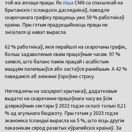
той жа аплаце працы. Як
піша
CNN са спасылкай на
брытанскіх і ісландскіх даследнікаў, паводле
скарочанага графіку працуюць ужо 59 % работнікаў
краіны. Пры гэтым прадукцыйнасць працы не
знізілася ці нават вырасла.
62 % работнікаў, якія перайшлі на скарочаны графік,
больш задаволеныя сваім працоўным часам. 97 %
заявілі, што баланс паміж працай і асабістым
жыццём палепшыўся або застаўся ранейшым. А 42 %
паведамілі аб зніжэнні ўзроўню стрэсу.
Нягледзячы на засцярогі крытыкаў, дадатковыя
выдаткі на скарачэнне працоўнага часу ва ўсім
дзяржаўным сектары ў 2022 годзе склалі толькі 0,11
% ад агульнага бюджэту. Пры гэтым у 2023 годзе
эканоміка Ісландыі вырасла на 5 %, што ёсць другім
паказнікам сярод развітых еўрапейскіх краінаў. За