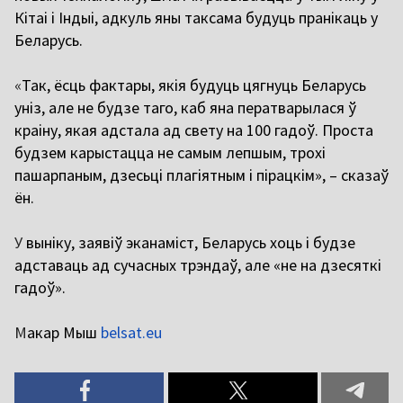
Кітаі і Індыі, адкуль яны таксама будуць пранікаць у
Беларусь.
«
Так, ёсць фактары, якія будуць цягнуць Беларусь
уніз, але не будзе таго, каб яна ператварылася ў
краіну, якая адстала ад свету на 100 гадоў. Проста
будзем карыстацца не самым лепшым, трохі
пашарпаным, дзесьці плагіятным і пірацкім», – сказаў
ён.
У
выніку, заявіў эканаміст, Беларусь хоць і будзе
адставаць ад сучасных трэндаў, але «не на дзесяткі
гадоў».
М
акар Мыш
belsat.eu