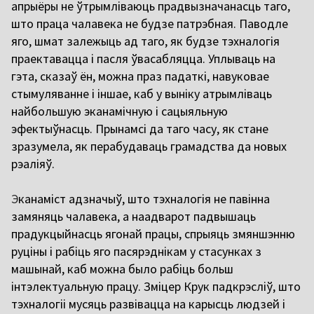
апрыёры не ўтрымліваюць прадвызначанасць таго,
што праца чалавека не будзе патрэбная. Паводле
яго, шмат залежыць ад таго, як будзе тэхналогія
праектавацца і пасля ўвасабляцца. Уплываць на
гэта, сказаў ён, можна праз падаткі, навуковае
стымуляванне і іншае, каб у выніку атрымліваць
найбольшую эканамічную і сацыяльную
эфектыўнасць. Прынамсі да таго часу, як стане
зразумела, як перабудаваць грамадства да новых
рэаліяў.
Э
канаміст адзначыў, што тэхналогія не павінна
замяняць чалавека, а наадварот падвышаць
прадукцыйнасць ягонай працы, спрыяць змяншэнню
руціны і рабіць яго пасярэднікам у стасунках з
машынай, каб можна было рабіць больш
інтэлектуальную працу. Зміцер Крук падкрэсліў, што
тэхналогіі мусяць развівацца на карысць людзей і