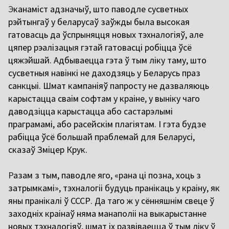
Э
канаміст адзначыў, што паводле сусветных
рэйтынгаў у беларусаў заўжды была высокая
гатовасць да ўспрыняцця новых тэхналогіяў, але
цяпер рэалізацыя гэтай гатовасці робіцца ўсё
цяжэйшай. Адбываецца гэта ў тым ліку таму, што
сусветныя навінкі не даходзяць у Беларусь праз
санкцыі. Шмат кампаніяў папросту не дазваляюць
карыстацца сваім софтам у краіне, у выніку чаго
даводзіцца карыстацца або састарэлымі
праграмамі, або расейскім плагіятам. І гэта будзе
рабіцца ўсё большай праблемай для Беларусі,
сказаў Зміцер Крук.
Р
азам з тым, паводле яго, «рана ці позна, хоць з
затрымкамі», тэхналогіі будуць пранікаць у краіну, як
яны пранікалі ў СССР. Да таго ж у сённяшнім свеце ў
заходніх краінаў няма манаполіі на выкарыстанне
новых тэхналогіяў, шмат іх развіваецца ў тым ліку ў