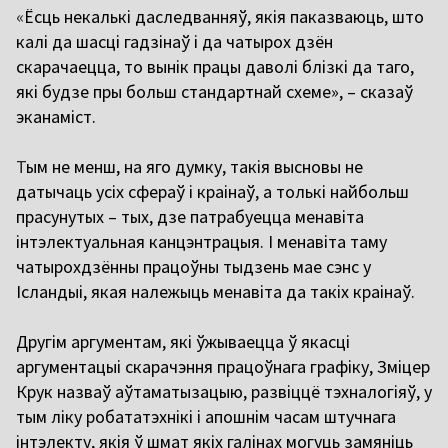
«
Ёсць некалькі даследванняў, якія паказваюць, што
калі да шасці гадзінаў і да чатырох дзён
скарачаецца, то вынік працы даволі блізкі да таго,
які будзе пры больш стандартнай схеме», – сказаў
эканаміст.
Т
ым не менш, на яго думку, такія высновы не
датычаць усіх сфераў і краінаў, а толькі найбольш
прасунутых – тых, дзе патрабуецца менавіта
інтэлектуальная канцэнтрацыя. І менавіта таму
чатырохдзённы працоўны тыдзень мае сэнс у
Ісландыі, якая належыць менавіта да такіх краінаў.
Другім аргументам, які ўжываецца ў якасці
аргументацыі скарачэння працоўнага графіку, Зміцер
Крук назваў аўтаматызацыю, развіццё тэхналогіяў, у
тым ліку робататэхнікі і апошнім часам штучнага
інтэлекту, якія ў шмат якіх галінах могуць замяніць