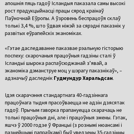
апошнія пяць гадоў Ісландыя паказала самы высокі
рост прадукцыйнасці працы сярод краінаў
Паўночнай Еўропы. А ўзровень беспрацоўя склаў
толькі 3,4 %, што ўдвая ніжэй за сярэдні паказнік у
развітых еўрапейскіх эканоміках.
«Гэтае даследаванне паказвае рэальную гісторыю
поспеху: скарочаныя працоўныя гадзіны сталі ў
Ісландыі шырока распаўсюджанай з’явай, а
эканоміка дэманструе моц у шэрагу паказнікаў», –
адзначыў даследнік
Гудмундур Харальдсан
.
Ідэя скарачэння стандартнага 40-гадзіннага
працоўнага тыдня прасоўваецца не адзін дзясятак
гадоў. Прычым гаворка прапануецца скарачаць не
толькі працоўныя дні, але і працоўныя змены. Гэтак,
яшчэ ў 2000 годзе ў Францыі (з рознымі нюансамі і
пазнейшымі папраўкамі) быў уведзены 35-гадзінны