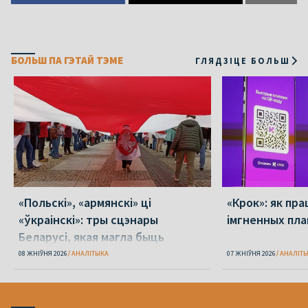
БОЛЬШ ПА ГЭТАЙ ТЭМЕ
ГЛЯДЗІЦЕ БОЛЬШ
«Польскі», «армянскі» ці
«Крок»: як пра
«ўкраінскі»: тры сцэнары
імгненных пла
Беларусі, якая магла быць
08 ЖНІЎНЯ 2026
АНАЛІТЫКА
07 ЖНІЎНЯ 2026
АНАЛІТ