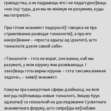
грамадства, а не падрываць яго і не падштурхоўваць
«нас ісці туды, дзе мы як мінімум не разумеем, куды
мы патрапілі».
П
ры гэтым эканаміст падкрэсліў: гаворка не пра
стрымліванне развіцця тэхналогіяў, а пра яго
накіроўванне – «проста адысці ад ідэалогіі, што
тэхналогія дзеля самой сабе».
«
Тэхналогія – гэта не вораг, але важна, каб мы
разумелі, у якім кірунку яны развіваюцца. І
захоўваць гэты верны кірунак – гэта таксама важная
задача», – заявіў эканаміст.
К
ажучы пра канкрэтныя сферы дзейнасці, на якія
могуць паўплываць новыя тэхналогіі, Зміцер Крук
адзначыў са спасылкай на даследаванне Сусветнага
эканамічнага форуму, што сапраўды неўзабаве