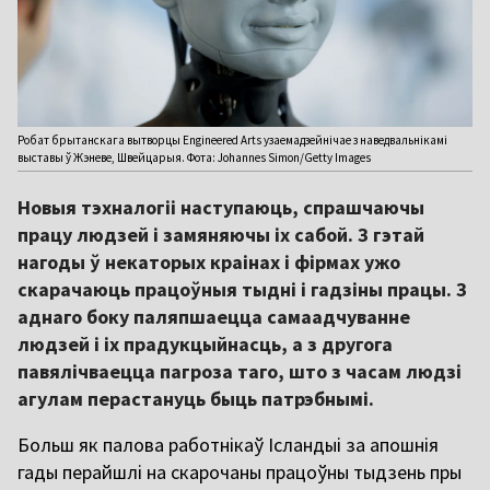
Робат брытанскага вытворцы Engineered Arts узаемадзейнічае з наведвальнікамі
выставы ў Жэневе, Швейцарыя. Фота: Johannes Simon/Getty Images
Новыя тэхналогіі наступаюць, спрашчаючы
працу людзей і замяняючы іх сабой. З гэтай
нагоды ў некаторых краінах і фірмах ужо
скарачаюць працоўныя тыдні і гадзіны працы. З
аднаго боку паляпшаецца самаадчуванне
людзей і іх прадукцыйнасць, а з другога
павялічваецца пагроза таго, што з часам людзі
агулам перастануць быць патрэбнымі.
Больш як палова работнікаў Ісландыі за апошнія
гады перайшлі на скарочаны працоўны тыдзень пры