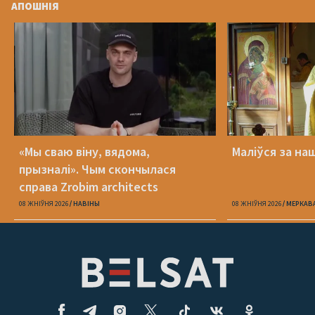
АПОШНІЯ
«Мы сваю віну, вядома,
Маліўся за на
прызналі». Чым скончылася
справа Zrobim architects
08 ЖНІЎНЯ 2026
НАВІНЫ
08 ЖНІЎНЯ 2026
МЕРКАВ