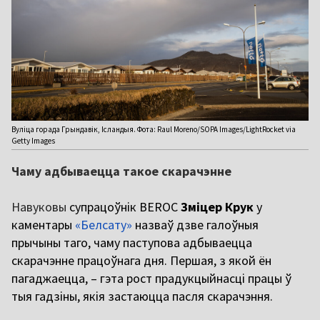
Вуліца горада Грындавік, Ісландыя. Фота: Raul Moreno/SOPA Images/LightRocket via
Getty Images
Чаму адбываецца такое скарачэнне
Навуковы
супрацоўнік BEROC
Зміцер Крук
у
каментары
«Белсату»
назваў дзве галоўныя
прычыны таго, чаму паступова адбываецца
скарачэнне працоўнага дня. Першая, з якой ён
пагаджаецца, – гэта рост прадукцыйнасці працы ў
тыя гадзіны, якія застаюцца пасля скарачэння.