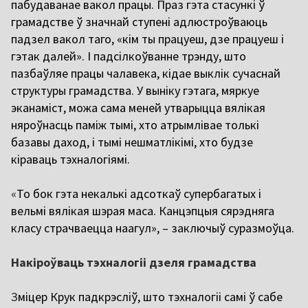
пабудаванае вакол працы. Праз гэта стасункі ў
грамадстве ў значнай ступені адлюстроўваюць
падзел вакол таго, «кім ты працуеш, дзе працуеш і
гэтак далей». І падсілкоўванне трэнду, што
пазбаўляе працы чалавека, кідае выклік сучаснай
структуры грамадства. У выніку гэтага, мяркуе
эканаміст, можа сама меней утварыцца вялікая
няроўнасць паміж тымі, хто атрымлівае толькі
базавы даход, і тымі нешматлікімі, хто будзе
кіраваць тэхналогіямі.
«
То бок гэта некалькі адсоткаў супербагатых і
вельмі вялікая шэрая маса. Канцэпцыя сярэдняга
класу страчваецца наагул», – заключыў суразмоўца.
Накіроўваць тэхналогіі дзеля грамадства
З
міцер Крук падкрэсліў, што тэхналогіі самі ў сабе