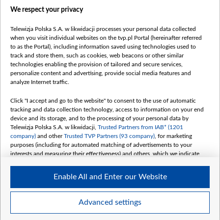
Правілы выкарыстання матэрыялаў
We respect your privacy
Інфармацыя аб адпраўніку
Telewizja Polska S.A. w likwidacji processes your personal data collected
Бяспека
when you visit individual websites on the tvp.pl Portal (hereinafter referred
Youtube
to as the Portal), including information saved using technologies used to
track and store them, such as cookies, web beacons or other similar
Белсат news
technologies enabling the provision of tailored and secure services,
personalize content and advertising, provide social media features and
Белсат Shorts
analyze Internet traffic.
Белсат Life
Жэстачайшы мульт
Click "I accept and go to the website" to consent to the use of automatic
tracking and data collection technology, access to information on your end
Belsat English
device and its storage, and to the processing of your personal data by
Biełsat PL
Telewizja Polska S.A. w likwidacji,
Trusted Partners from IAB* (1201
company)
and other
Trusted TVP Partners (93 company)
, for marketing
Белсат Now
purposes (including for automated matching of advertisements to your
Белсат History
interests and measuring their effectiveness) and others, which we indicate
below.
Белсат Music
Enable All and Enter our Website
Белсат Doc
The purposes of processing your data by TVP S.A. w likwidacji are as
follows:
My consents
Store and/or access information on a device
Advanced settings
Use limited data to select advertising
Create profiles for personalised advertising