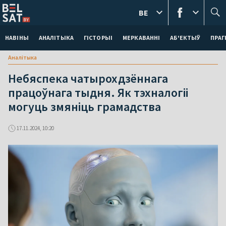
BE
НАВІНЫ
АНАЛІТЫКА
ГІСТОРЫІ
МЕРКАВАННI
АБ'ЕКТЫЎ
ПРАГ
Аналітыка
Небяспека чатырохдзённага
працоўнага тыдня. Як тэхналогіі
могуць змяніць грамадства
17.11.2024, 10:20