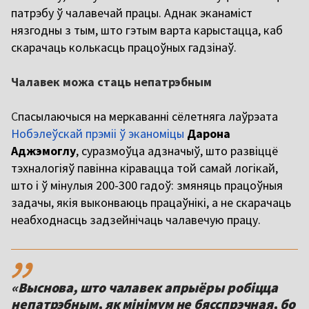
патрэбу ў чалавечай працы. Аднак эканаміст
нязгодны з тым, што гэтым варта карыстацца, каб
скарачаць колькасць працоўных гадзінаў.
Чалавек можа стаць непатрэбным
С
пасылаючыся на меркаванні сёлетняга лаўрэата
Нобэлеўскай прэміі ў эканоміцы
Дарона
Аджэмоглу
, суразмоўца адзначыў, што развіццё
тэхналогіяў павінна кіравацца той самай логікай,
што і ў мінулыя 200-300 гадоў: змяняць працоўныя
задачы, якія выконваюць працаўнікі, а не скарачаць
неабходнасць задзейнічаць чалавечую працу.
,,
«Выснова, што чалавек апрыёры робіцца
непатрэбным, як мінімум не бясспрэчная, бо