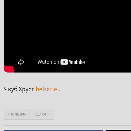
Якуб Хруст
belsat.eu
#ПОЛЬШЧА
#ЗДАРЭННІ