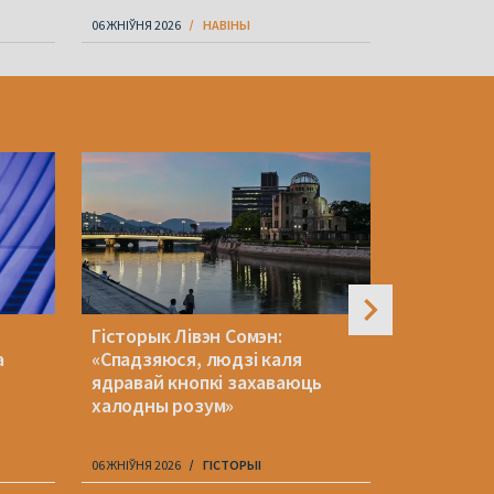
06 ЖНІЎНЯ 2026
НАВІНЫ
06 ЖНІЎНЯ 202
Гісторык Лівэн Сомэн:
Беларускі
а
«Спадзяюся, людзі каля
зняўся ў 
й
ядравай кнопкі захаваюць
серыяле 
халодны розум»
06 ЖНІЎНЯ 2026
ГІСТОРЫІ
06 ЖНІЎНЯ 202