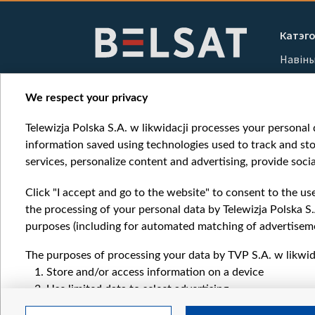
Item
1
Катэго
of
Навін
10
Вайна
Мерка
We respect your privacy
Онлай
Telewizja Polska S.A. w likwidacji processes your personal d
information saved using technologies used to track and sto
services, personalize content and advertising, provide socia
Click "I accept and go to the website" to consent to the us
the processing of your personal data by Telewizja Polska S.
purposes (including for automated matching of advertiseme
The purposes of processing your data by TVP S.A. w likwida
Store and/or access information on a device
Use limited data to select advertising
Create profiles for personalised advertising