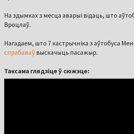
На здымках з месца аварыі відаць, што аўто
Вроцлаў.
Нагадаем, што 7 кастрычніка з аўтобуса Мен
спрабаваў
выскачыць пасажыр.
Таксама глядзіце ў сюжэце: