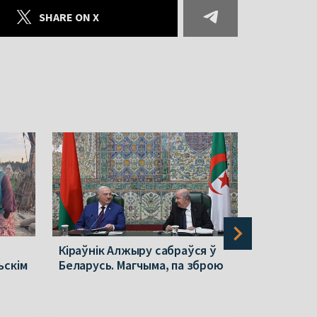
SHARE ON X
Кіраўнік Алжыру сабраўся ў
Польшча п
ьскім
Беларусь. Магчыма, па зброю
ў Беларус
стала вяд