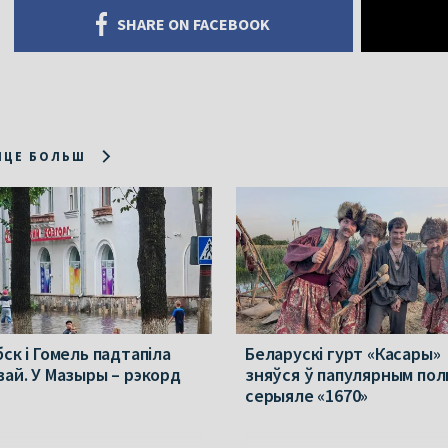
SHARE ON FACEBOOK
ІЦЕ БОЛЬШ
ск і Гомель падтапіла
Беларускі гурт «Касары»
вай. У Мазыры – рэкорд
зняўся ў папулярным пол
серыяле «1670»