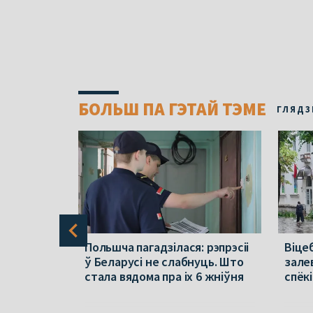
БОЛЬШ ПА ГЭТАЙ ТЭМЕ
ГЛЯДЗ
раўся ў
Польшча пагадзілася: рэпрэсіі
Віцеб
па зброю
ў Беларусі не слабнуць. Што
зале
стала вядома пра іх 6 жніўня
спёкі