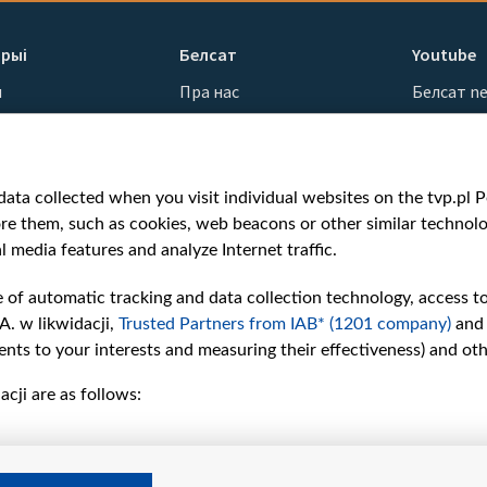
рыі
Белсат
Youtube
ы
Пра нас
Белсат n
Кантакты
Белсат Sh
ванні
Місія
Белсат Li
н
Каштоўнасці «Белсату»
Жэстачай
ata collected when you visit individual websites on the tvp.pl Por
Як нас глядзець
Belsat En
re them, such as cookies, web beacons or other similar technolog
Узнагароды
Biełsat PL
l media features and analyze Internet traffic.
Міжнародная супраца
Белсат N
Ціск з боку ўладаў
Белсат Hi
e of automatic tracking and data collection technology, access t
Беларусі
Белсат Mu
A. w likwidacji,
Trusted Partners from IAB* (1201 company)
and
Як нас падтрымаць
Белсат D
nts to your interests and measuring their effectiveness) and ot
Правілы выкарыстання
cji are as follows:
матэрыялаў
Інфармацыя аб
адпраўніку
Бяспека