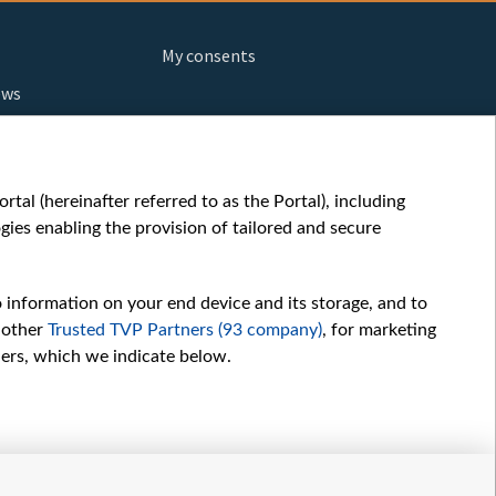
My consents
ews
orts
fe
шы мульт
tal (hereinafter referred to as the Portal), including
glish
ies enabling the provision of tailored and secure
ow
story
o information on your end device and its storage, and to
sic
 other
Trusted TVP Partners (93 company)
, for marketing
oc
hers, which we indicate below.