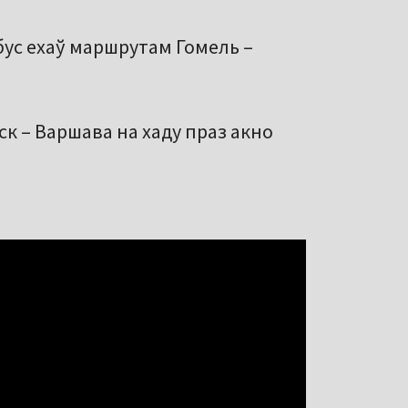
бус ехаў маршрутам Гомель –
ск – Варшава на хаду праз акно