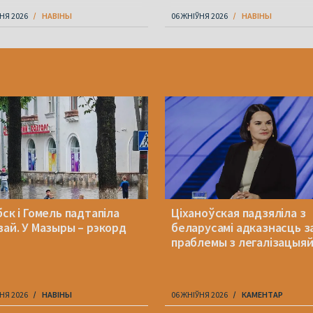
НЯ 2026
НАВІНЫ
06 ЖНІЎНЯ 2026
НАВІНЫ
ск і Гомель падтапіла
Ціханоўская падзяліла з
вай. У Мазыры – рэкорд
беларусамі адказнасць з
праблемы з легалізацыя
НЯ 2026
НАВІНЫ
06 ЖНІЎНЯ 2026
КАМЕНТАР