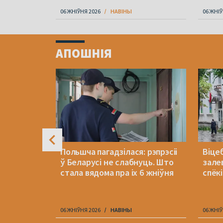
06 ЖНІЎНЯ 2026
НАВІНЫ
06 ЖНІЎ
Item
1
АПОШНІЯ
of
4
я: «Не
Польшча пагадзілася: рэпрэсіі
Віцеб
амі у
ў Беларусі не слабнуць. Што
зале
стала вядома пра іх 6 жніўня
спёкі
06 ЖНІЎНЯ 2026
НАВІНЫ
06 ЖНІЎ