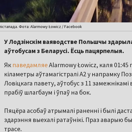
лістапада. Фота: Alarmowy Łowicz / Facebook
У Лодзінскім ваяводстве Польшчы здарыл
аўтобусам з Беларусі. Ёсць пацярпелыя.
Як
паведамляе
Alarmowy Łowicz, каля 01:45 
кіламетры аўтамагістралі А2 у напрамку Позн
Ловіцкага павету, аўтобус з 11 замежнікамі
прабіў шлагбаум і ўпаў на бок.
Пяцёра асобаў атрымалі раненні і былі даст
здарэння выехалі ратаўнікі. Праз аварыю б
трасе.