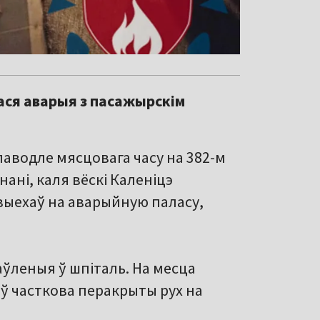
ася аварыя з пасажырскім
паводле мясцовага часу на 382-м
ані, каля вёскі Каленіцэ
 выехаў на аварыйную паласу,
аўленыя ў шпіталь. На месца
ыў часткова перакрыты рух на