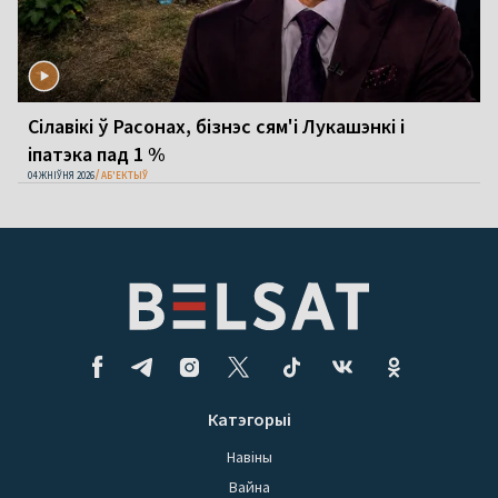
Сілавікі ў Расонах, бізнэс сям'і Лукашэнкі і
іпатэка пад 1 %
04 ЖНІЎНЯ 2026
АБ'ЕКТЫЎ
Катэгорыі
Навіны
Вайна