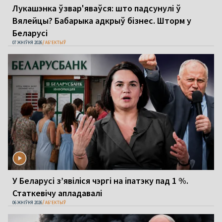
Лукашэнка ўзвар'яваўся: што падсунулі ў
Вялейцы? Бабарыка адкрыў бізнес. Шторм у
Беларусі
07 ЖНІЎНЯ 2026
АБ'ЕКТЫЎ
У Беларусі з’явіліся чэргі на іпатэку пад 1 %.
Статкевічу апладавалі
06 ЖНІЎНЯ 2026
АБ'ЕКТЫЎ