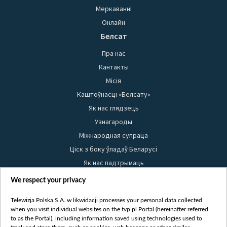
Меркаванні
Онлайн
Белсат
Пра нас
Кантакты
Місія
Каштоўнасці «Белсату»
Як нас глядзець
Узнагароды
Міжнародная супраца
Ціск з боку ўладаў Беларусі
Як нас падтрымаць
Правілы выкарыстання матэрыялаў
We respect your privacy
Інфармацыя аб адпраўніку
Telewizja Polska S.A. w likwidacji processes your personal data collected
Бяспека
when you visit individual websites on the tvp.pl Portal (hereinafter referred
Youtube
to as the Portal), including information saved using technologies used to