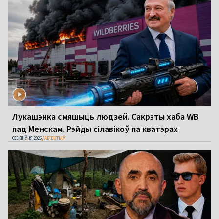
Лукашэнка смяшыць людзей. Сакрэты хаба WB
пад Менскам. Рэйды сілавікоў па кватэрах
05 ЖНІЎНЯ 2026
АБ'ЕКТЫЎ