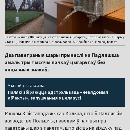
Паветраны шар у Шацілоўцы і кантрабандныя цыгарэты, што прыляцелі на шары ў
Ставіскі, Польшча. 8 лістапада 2024 года. Калаж: KPP Sokółka / KPP Kolno / Белсат
Два паветраныя шары прынеслі на Падляшша
амаль тры тысячы пачкаў цыгарэтаў без
акцызных знакаў.
Чытайце таксама:
Палякі збіраюцца адстрэльваць «невядомыя
аб'екты», запушчаныя з Беларусі
Ранкам 8 лістапада жыхар Кольна, што ў Падляскім
ваяводстве Польшчы, паведаміў паліцыі пра
паветраны шар з пакетам, што вісіць на віядуку пад