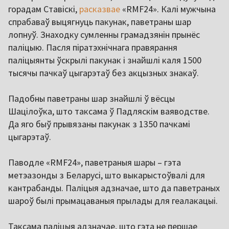
горадам Ставіскі,
расказвае
«RMF24». Калі мужчына
спрабаваў выцягнуць пакунак, паветраны шар
лопнуў. Знаходку сумленны грамадзянін прынёс
паліцыю. Пасля піратэхнічнага правярання
паліцыянты ўскрылі пакунак і знайшлі каля 1500
тысячы пачкаў цыгарэтаў без акцызных знакаў.
Падобны паветраны шар знайшлі ў вёсцы
Шацілоўка, што таксама ў Падляскім ваяводстве.
Да яго быў прывязаны пакунак з 1350 пачкамі
цыгарэтаў.
Паводле «RMF24», паветраныя шары – гэта
метэазонды з Беларусі, што выкарыстоўвалі для
кантрабанды. Паліцыя адзначае, што да паветраных
шароў былі прымацаваныя прылады для геалакацыі.
Таксама паліцыя адзначае, што гэта не першае