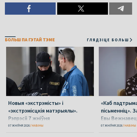
БОЛЬШ ПА ГЭТАЙ ТЭМЕ
ГЛЯДЗІЦЕ БОЛЬШ
Новыя «экстрэмісты» і
«Каб падтрыма
«экстрэмісцкія матэрыялы».
пісьменніц». З
Рэпрэсіі 7 жніўня
Евы Вежнавец
07 ЖНІЎНЯ 2026
НАВІНЫ
07 ЖНІЎНЯ 2026
НАВІНЫ