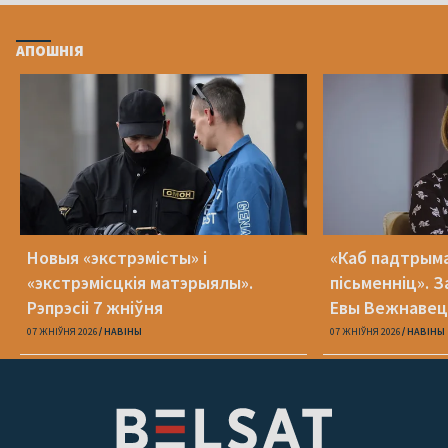
АПОШНІЯ
Новыя «экстрэмісты» і
«Каб падтрыма
«экстрэмісцкія матэрыялы».
пісьменніц». З
Рэпрэсіі 7 жніўня
Евы Вежнавец
07 ЖНІЎНЯ 2026
НАВІНЫ
07 ЖНІЎНЯ 2026
НАВІНЫ