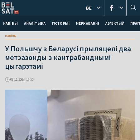
BE
НАВІНЫ
АНАЛІТЫКА
ГІСТОРЫІ
МЕРКАВАННI
АБ'ЕКТЫЎ
ПРАГ
навіны
У Польшчу з Беларусі прыляцелі два
метэазонды з кантрабанднымі
цыгарэтамі
08.11.2024, 16:50