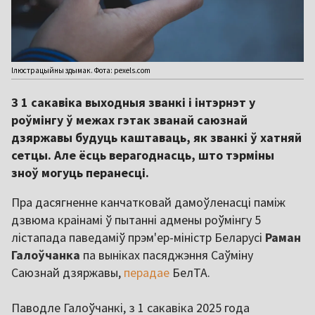
Ілюстрацыйны здымак. Фота: pexels.com
З 1 сакавіка выходныя званкі і інтэрнэт у
роўмінгу ў межах гэтак званай саюзнай
дзяржавы будуць каштаваць, як званкі ў хатняй
сетцы. Але ёсць верагоднасць, што тэрміны
зноў могуць перанесці.
Пра дасягненне канчатковай дамоўленасці паміж
дзвюма краінамі ў пытанні адмены роўмінгу 5
лістапада паведаміў прэм'ер-міністр Беларусі
Раман
Галоўчанка
па выніках пасяджэння Саўміну
Саюзнай дзяржавы,
перадае
БелТА.
Паводле Галоўчанкі, з 1 сакавіка 2025 года