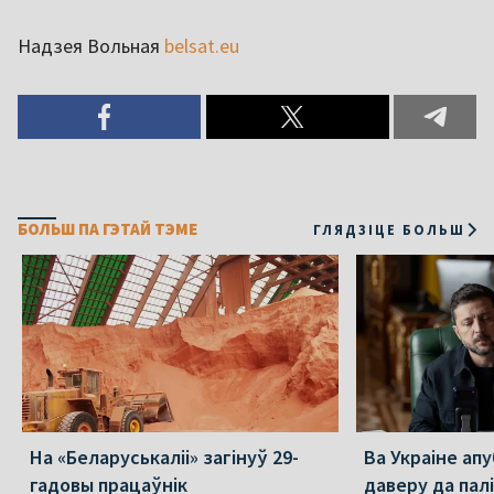
Надзея Вольная
belsat.eu
БОЛЬШ ПА ГЭТАЙ ТЭМЕ
ГЛЯДЗІЦЕ БОЛЬШ
На «Беларуськаліі» загінуў 29-
Ва Украіне ап
гадовы працаўнік
даверу да пал