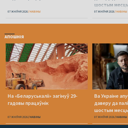
шостым месц
07 ЖНІЎНЯ 2026
НАВІНЫ
07 ЖНІЎНЯ 2026
НАВІНЫ
АПОШНІЯ
На «Беларуськаліі» загінуў 29-
Ва Украіне ап
гадовы працаўнік
даверу да пал
шостым месц
07 ЖНІЎНЯ 2026
НАВІНЫ
07 ЖНІЎНЯ 2026
НАВІНЫ