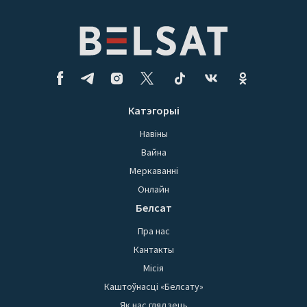
Катэгорыі
Навіны
Вайна
Меркаванні
Онлайн
Белсат
Пра нас
Кантакты
Місія
Каштоўнасці «Белсату»
Як нас глядзець