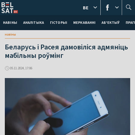
BE
НАВІНЫ
АНАЛІТЫКА
ГІСТОРЫІ
МЕРКАВАННI
АБ'ЕКТЫЎ
ПРАГ
навіны
Беларусь і Расея дамовіліся адмяніць
мабільны роўмінг
05.11.2024, 17:06