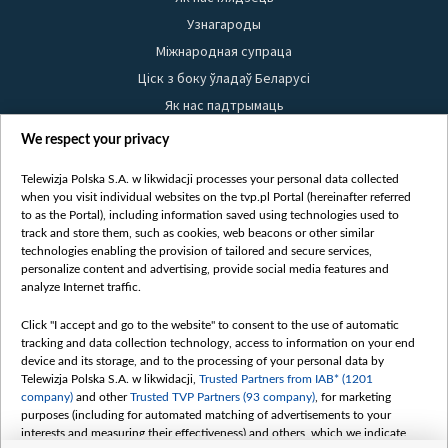
Узнагароды
Міжнародная супраца
Ціск з боку ўладаў Беларусі
Як нас падтрымаць
Правілы выкарыстання матэрыялаў
We respect your privacy
Інфармацыя аб адпраўніку
Telewizja Polska S.A. w likwidacji processes your personal data collected
Бяспека
when you visit individual websites on the tvp.pl Portal (hereinafter referred
Youtube
to as the Portal), including information saved using technologies used to
track and store them, such as cookies, web beacons or other similar
Белсат news
technologies enabling the provision of tailored and secure services,
personalize content and advertising, provide social media features and
Белсат Shorts
analyze Internet traffic.
Белсат Life
Click "I accept and go to the website" to consent to the use of automatic
Жэстачайшы мульт
tracking and data collection technology, access to information on your end
Belsat English
device and its storage, and to the processing of your personal data by
Telewizja Polska S.A. w likwidacji,
Trusted Partners from IAB* (1201
Biełsat PL
company)
and other
Trusted TVP Partners (93 company)
, for marketing
Белсат Now
purposes (including for automated matching of advertisements to your
interests and measuring their effectiveness) and others, which we indicate
Белсат History