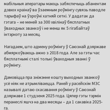
мабільныя аператары маюць забяспечыць абанентам
дзвюх краінаў ва ўзаемным роўмінгу сувязь паводле
тарыфаў на ўзроўні хатняй сеткі. У дадатак да
гэтага – не меней за 300 хвілінаў бясплатных
ўваходных званкоў і не менш як 5 гігабайтаў
інтэрнэту за месяц.
Нагадаем, што адмену роўмінгу ў Саюзнай дзяржаве
абмяркоўваюць ажно з 2018 года. Але за гэты час
бясплатнымі сталі толькі ўваходныя званкі ў
роўмінгу.
Дамовіцца пра зніжэнне кошту выходных званкоў
усё ніяк не атрымліваецца. Раней у расейскім МЗС
называлі датаю скасавання роўмінгу ў Саюзнай
дзяржаве 1 студзеня 2025 года. Цяпер гэты тэрмін
перанеслі яшчэ на два месяцы – да 1 сакавіка 2025-
га.