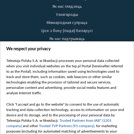
Як нас глядзець
Узнагароды
Міжнародная супраца
Ціск з боку ўладаў Беларусі
Як нас падтрымаць
Правілы выкарыстання матэрыялаў
We respect your privacy
Інфармацыя аб адпраўніку
Telewizja Polska S.A. w likwidacji processes your personal data collected
Бяспека
when you visit individual websites on the tvp.pl Portal (hereinafter referred
Youtube
to as the Portal), including information saved using technologies used to
track and store them, such as cookies, web beacons or other similar
Белсат news
technologies enabling the provision of tailored and secure services,
personalize content and advertising, provide social media features and
Белсат Shorts
analyze Internet traffic.
Белсат Life
Click "I accept and go to the website" to consent to the use of automatic
Жэстачайшы мульт
tracking and data collection technology, access to information on your end
Belsat English
device and its storage, and to the processing of your personal data by
Telewizja Polska S.A. w likwidacji,
Trusted Partners from IAB* (1201
Biełsat PL
company)
and other
Trusted TVP Partners (93 company)
, for marketing
Белсат Now
purposes (including for automated matching of advertisements to your