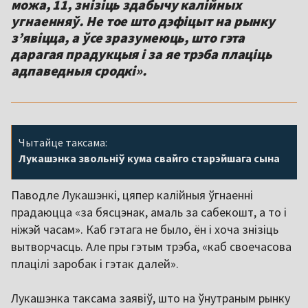
можа, 11, знізіць здабычу калійных
угнаенняў. Не тое што дэфіцыт на рынку
з’явіцца, а ўсе зразумеюць, што гэта
дарагая прадукцыя і за яе трэба плаціць
адпаведныя сродкі».
Чытайце таксама:
Лукашэнка звольніў кума свайго старэйшага сына
Паводле Лукашэнкі, цяпер калійныя ўгнаенні
прадаюцца «за бясцэнак, амаль за сабекошт, а то і
ніжэй часам». Каб гэтага не было, ён і хоча знізіць
вытворчасць. Але пры гэтым трэба, «каб своечасова
плацілі заробак і гэтак далей».
Лукашэнка таксама заявіў, што на ўнутраным рынку