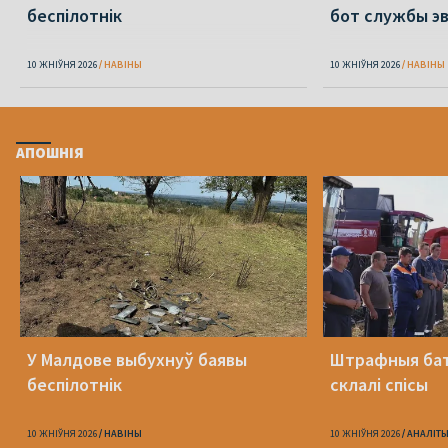
беспілотнік
бот службы э
10 ЖНІЎНЯ 2026
НАВІНЫ
10 ЖНІЎНЯ 2026
НАВІНЫ
АПОШНІЯ
У Малдове выбухнуў баявы
Штрафныя бат
беспілотнік
склалі спісы
10 ЖНІЎНЯ 2026
НАВІНЫ
10 ЖНІЎНЯ 2026
АНАЛІТ