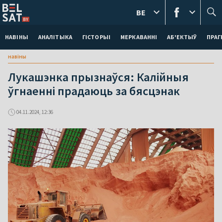
BE
НАВІНЫ
АНАЛІТЫКА
ГІСТОРЫІ
МЕРКАВАННI
АБ'ЕКТЫЎ
ПРАГ
навіны
Лукашэнка прызнаўся: Калійныя
ўгнаенні прадаюць за бясцэнак
04.11.2024, 12:36