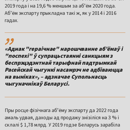
2019 года і на 19,6 % меншым за абʼём 2020 года.
Абʼём экспарту прыкладна такі ж, як у 2014 і 2016
гадах.
,,
«Аднак "гераічнае" нарошчванне абʼёмаў і
"поспехі" ў супрацьстаянні санкцыям з
беспрэцэдэнтнай тарыфнай падтрымкай
Расейскай чыгункі насамрэч не адбіваюцца
на выніках», – адзначае Супольнасць
чыгуначнікаў Беларусі.
Пры росце фізічнага абʼёму экспарту да 2022 года
амаль удвая, даходы ад продажу знізіліся на 3 % і
склалі $ 1,78 млрд. У 2019 годзе Беларусь зарабіла