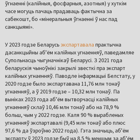
ўгнаенні (калійныя, фосфарныя, азотныя) у хуткім
часе могуць пачаць прадаваць фактычна за
сабекошт, бо «мінеральныя ўгнаенні ў нас пад
санкцыямі».
У 2023 годзе Беларусь
экспартавала
практычна
дасанкцыйны аб’ём калійных угнаенняў, паведамляе
Супольнасць чыгуначнікаў Беларусі. З 2021 года
беларускія чыноўнікі закрылі звесткі пра экспарт
калійных угнаенняў. Паводле інфармацыі Белстату, у
2020 годзе было экспартавана 11,76 млн тонаў
угнаенняў, а ў 2019 годзе – 10,32 млн тонаў. Па
выніках 2023 года абʼём вытворчасці калійных
угнаенняў склаў 10,46 млн тонаў або на 78,9 %
больш, чым у 2022 годзе. Каля 90 % вырабленых
угнаенняў экспартавалі (9,45 млн тонаў або плюс
97,6 % да ўзроўню 2022 года). Гэта значыць, абʼём
экспарту ў 2023 годзе быў на 8,5 % меншым за абʼём