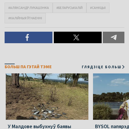
#АЛЯКСАНДР ЛУКАШЭНКА
#БЕЛАРУСЬКАЛІЙ
#САНКЦЫІ
#КАЛІЙНЫЯ ЎГНАЕННІ
БОЛЬШ ПА ГЭТАЙ ТЭМЕ
ГЛЯДЗІЦЕ БОЛЬШ
У Малдове выбухнуў баявы
BYSOL папярэ