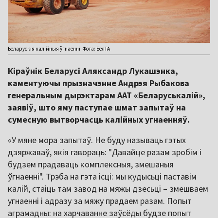
Беларускія калійныя ўгнаенні. Фота: БелТА
Кіраўнік Беларусі Аляксандр Лукашэнка,
каментуючы прызначэнне Андрэя Рыбакова
генеральным дырэктарам ААТ «Беларуськалій»,
заявіў, што яму паступае шмат запытаў на
сумесную вытворчасць калійных угнаенняў.
«У мяне мора запытаў. Не буду называць гэтых
дзяржаваў, якія гавораць: "Давайце разам зробім і
будзем прадаваць комплексныя, змешаныя
ўгнаенні". Трэба на гэта ісці: мы кудысьці паставім
калій, стаіць там завод на мяжы дзесьці – змешваем
угнаенні і адразу за мяжу прадаем разам. Попыт
аграмадны: на харчаванне заўсёды будзе попыт