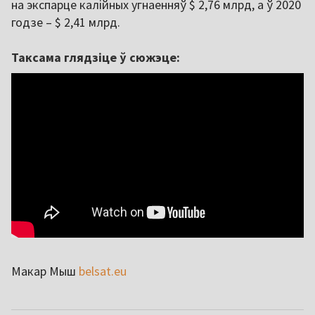
на экспарце калійных угнаенняў $ 2,76 млрд, а ў 2020
годзе – $ 2,41 млрд.
Таксама глядзіце ў сюжэце:
Макар Мыш
belsat.eu