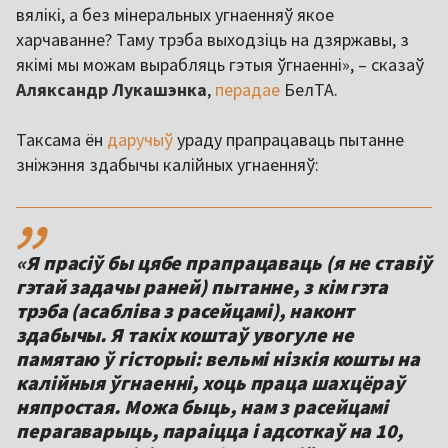
вялікі, а без мінеральных угнаенняў якое
харчаванне? Таму трэба выходзіць на дзяржавы, з
якімі мы можам вырабляць гэтыя ўгнаенні», – сказаў
Аляксандр Лукашэнка
,
перадае
БелТА.
Таксама ён
даручыў
ураду прапрацаваць пытанне
зніжэння здабычы калійных угнаенняў:
,,
«Я прасіў бы цябе прапрацаваць (я не ставіў
гэтай задачы раней) пытанне, з кім гэта
трэба (асабліва з расейцамі), наконт
здабычы. Я такіх коштаў увогуле не
памятаю ў гісторыі: вельмі нізкія кошты на
калійныя ўгнаенні, хоць праца шахцёраў
няпростая. Можа быць, нам з расейцамі
перагаварыць, параіцца і адсоткаў на 10,