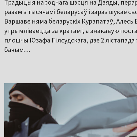
Традыцыя народнага шэсця на Дзяды, перарв
разам з тысячамі беларусаў і зараз шукае св
Варшаве няма беларускіх Курапатаў, Алесь 
утрымліваецца за кратамі, а знакавую пост
плошчы Юзафа Пілсудскага, дзе 2 лістапада 
бачым…