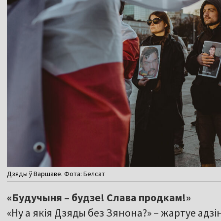
Дзяды ў Варшаве. Фота: Белсат
«Будучыня – будзе! Слава продкам!»
«Ну а якія Дзяды без Зянона?» – жартуе адзін