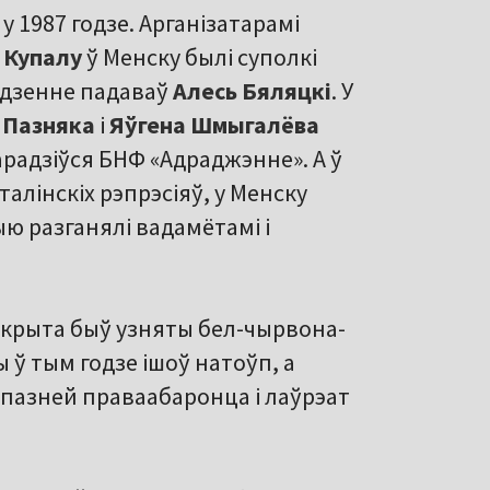
у 1987 годзе. Арганізатарамі
 Купалу
ў Менску былі суполкі
вядзенне падаваў
Алесь Бяляцкі
. У
 Пазняка
і
Яўгена Шмыгалёва
арадзіўся БНФ «Адраджэнне». А ў
алінскіх рэпрэсіяў, у Менску
ю разганялі вадамётамі і
дкрыта быў узняты бел-чырвона-
 ў тым годзе ішоў натоўп, а
 пазней праваабаронца і лаўрэат