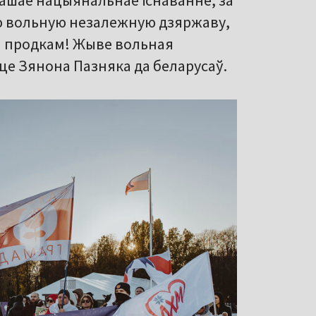
нашае нацыянальнае існаванне, за
ую вольную незалежную дзяржаву,
ва продкам! Жыве вольная
це Зянона Пазняка да беларусаў.