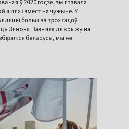
аная ў 2020 годзе, эмігравала
ой шлях і змест на чужыне. У
Бяляцкі больш за трох гадоў
аць Зянона Пазняка ля крыжу на
збіраліся беларусы, мы не