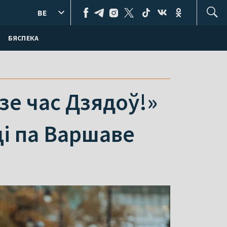
BE
БЯСПЕКА
зе час Дзядоў!»
і па Варшаве