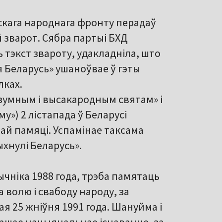
скага народнага фронту перадаў
 зварот. Сябра партыі БХД
 тэкст звароту, удакладніла, што
я Беларусь» ушаноўвае ў гэты
лках.
зумным і высакародным святам» і
у») 2 лістапада ў Беларусі
ай памяці. Успамінае таксама
лыхнулі Беларусь».
чніка 1988 года, трэба памятаць
 волю і свабоду народу, за
я 25 жніўня 1991 года. Шануйма і