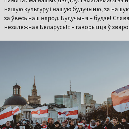
памятайма нашых Дзядоў. І змагаемася за 
нашую культуру і нашую будучыню, за наш
за ўвесь наш народ. Будучыня – будзе! Сла
незалежная Беларусь!» – гаворыцца ў зваро