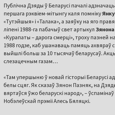
Публічна Дзяды ў Беларусі пачалі адзначаць 
першага рэквіем-мітынгу каля помніку
Янку
«Тутэйшыя» і «Талака», а заяўку на яго пра
ліпені 1988-га пабачыў свет артыкул
Зянона
«Курапаты – дарога смерці», троху пазней н
1988 годзе, каб ушанаваць памяць ахвяраў ст
выйшлі больш за 10 тысячаў беларусаў. Акцы
слезацечным газам…
«Там упершыню ў новай гісторыі Беларусі а
белы сцяг. Як сказаў Зянон Пазняк, на Дзяды
вяртаўся ўжо беларускі народ», – ўспамінаў
Нобэлеўскай прэміі Алесь Бяляцкі.