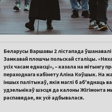
Беларусы Варшавы 2 лістапада ўшанавалі 
Замкавай плошчы польскай сталіцы. «Няха
усіх часам еднасці», – казала на мітынгу 
пераходнага кабінету Аліна Коўшык. На жал
іншых палітыкаў, якія маглі б аб'яднаць в
удзельнікаў шэсця да калоны Жігімонта м
распавядае, як усё адбывалася.