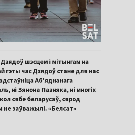
Дзядоў шэсцем і мітынгам на
й гэты час Дзядоў стане для нас
прадстаўніца Аб'яднанага
ь, ні Зянона Пазняка, ні многіх
акол сябе беларусаў, сярод
ы не заўважылі. «Белсат»