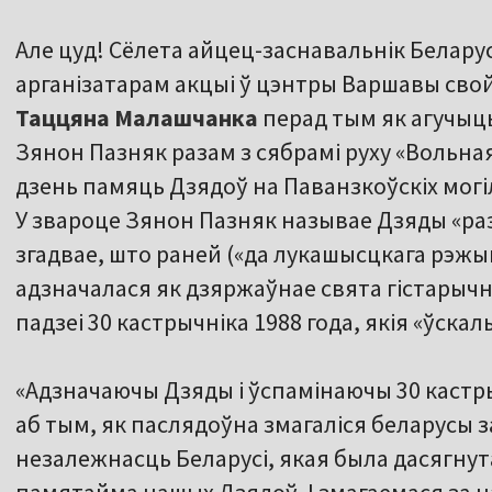
Але цуд! Сёлета айцец-заснавальнік Белару
арганізатарам акцыі ў цэнтры Варшавы свой
Таццяна Малашчанка
перад тым як агучыць
Зянон Пазняк разам з сябрамі руху «Вольна
дзень памяць Дзядоў на Паванзкоўскіх могі
У звароце Зянон Пазняк называе Дзяды «ра
згадвае, што раней («да лукашысцкага рэжым
адзначалася як дзяржаўнае свята гістарычн
падзеі 30 кастрычніка 1988 года, якія «ўска
«Адзначаючы Дзяды і ўспамінаючы 30 кастры
аб тым, як паслядоўна змагаліся беларусы за
незалежнасць Беларусі, якая была дасягнута