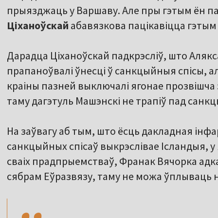
прыязджаць у Варшаву. Але пры гэтым ён па
Ціханоўскай
абавязкова пацікавіцца гэтым 
Дарадца Ціханоўскай падкрэсліў, што Алякс
прапаноўвалі ўнесці ў санкцыйныя спісы, а
краіны пазней выключалі ягонае прозвішча 
таму дагэтуль Машэнскі не трапіў пад санкц
На заўвагу аб тым, што ёсць дакладная інф
санкцыйных спісаў выкрэслівае Ісландыя, у
сваіх прадпрыемстваў, Франак Вячорка адка
,,
сябрам Еўразвязу, таму не можа ўплываць 