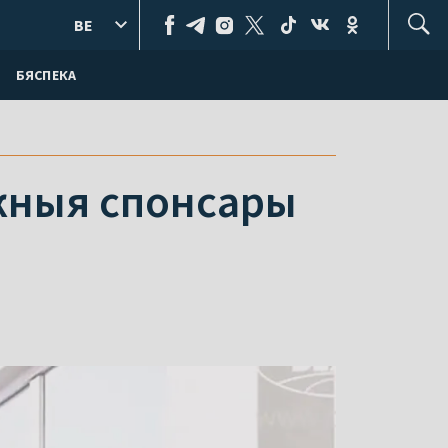
BE
БЯСПЕКА
жныя спонсары