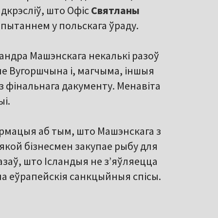
дкрэсліў, што Офіс
Святланы
пытаннем у польскага ўраду.
андра Машэнскага некалькі разоў
ле Вугоршчына і, магчыма, іншыя
з фінальнага дакументу. Менавіта
ыі.
армацыя аб тым, што Машэнскага з
 якой бізнесмен закупае рыбу для
заў, што Ісландыя не з’яўляецца
на еўрапейскія санкцыйныя спісы.