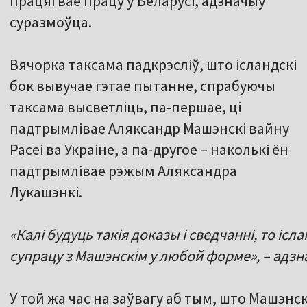
працягвае працу ў Беларусі, адзначыў
суразмоўца.
Вячорка таксама падкрэсліў, што ісландскі
бок вывучае гэтае пытанне, спрабуючы
таксама высветліць, па-першае, ці
падтрымлівае Аляксандр Машэнскі вайну
Расеі ва Украіне, а па-другое – наколькі ён
падтрымлівае рэжым Аляксандра
Лукашэнкі.
«Калі будуць такія доказы і сведчанні, то іс
супрацу з Машэнскім у любой форме», – адзн
У той жа час на заўвагу аб тым, што Машэнскі