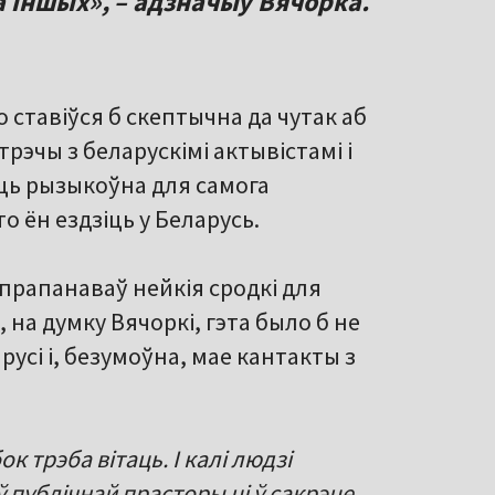
 іншых», – адзначыў Вячорка.
 ставіўся б скептычна да чутак аб
рэчы з беларускімі актывістамі і
ыць рызыкоўна для самога
о ён ездзіць у Беларусь.
 прапанаваў нейкія сродкі для
 на думку Вячоркі, гэта было б не
усі і, безумоўна, мае кантакты з
 трэба вітаць. І калі людзі
ублічнай прасторы ці ў сакрэце,