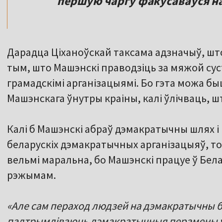
першую чаргу факусаваўся на
Дарадца Ціханоўскай таксама адзначыў, што
тым, што Машэнскі праводзіць за мяжой суст
грамадскімі арганізацыямі. Бо гэта можа б
Машэнскага ўнутры краіны, калі ўлічваць, шт
Калі б Машэнскі абраў дэмакратычны шлях і
беларускіх дэмакратычных арганізацыяў, то,
вельмі маральна, бо Машэнскі працуе ў Белар
рэжымам.
«Але сам пераход людзей на дэмакратычны бок
падтрымліваюць дэмакратычныя перамены ў п