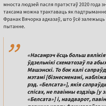
мноста людзей пасля пратэстаў 2020 года зн
таксама можна трактаваць як падтрыманне
Франак Вячорка адказаў, што ўсё залежыць а
,,
пытанне.
«Насамрэч ёсць больш вялікія
ўдзельнікі схематозаў па абы
Машэнскі. То бок калі сапраў
мэтамі [бізнесменамі, набліжа
рэд. «Белсата»], якія сапраў
спісах, не павінны ездзіць [у 
«Белсата»] і, наадварот, павін