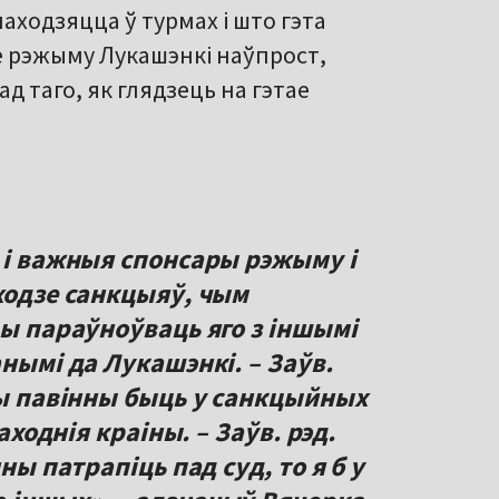
аходзяцца ў турмах і што гэта
 рэжыму Лукашэнкі наўпрост,
д таго, як глядзець на гэтае
 і важныя спонсары рэжыму і
ходзе санкцыяў, чым
ды параўноўваць яго з іншымі
нымі да Лукашэнкі. – Заўв.
ды павінны быць у санкцыйных
заходнія краіны. – Заўв. рэд.
ны патрапіць пад суд, то я б у