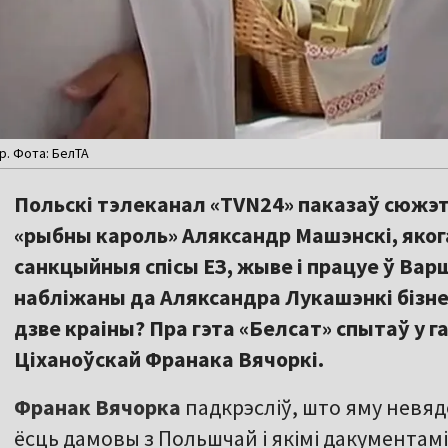
. Фота: БелТА
Польскі тэлеканал «TVN24» паказаў сюжэт
«рыбны кароль» Аляксандр Машэнскі, яког
санкцыйныя спісы ЕЗ, жыве і працуе ў Вар
набліжаны да Аляксандра Лукашэнкі бізн
дзве краіны? Пра гэта «Белсат» спытаў у
Ціханоўскай Франака Вячоркі.
Франак Вячорка
падкрэсліў, што яму невяд
ёсць дамовы з Польшчай і якімі дакументамі