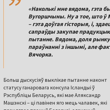
«Наколькі мне вядома, гэта 
Вугоршчыны. Ну а тое, што ў 
– гэта доўгая гісторыя, і, здае
сапраўды закупае прадукцыю,
пытанне. Вядома, доля рынку н
параўнанні з іншымі, але фак
Вячорка.
Больш дыскусіяў выклікае пытанне наконт
статусу ганаровага консула Ісландыі ў
Рэспубліцы Беларусь, які мае Аляксандр
Машэнскі – ці павінен яго мець чалавек, які