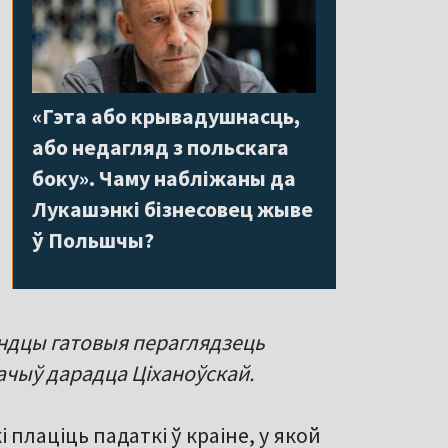
«Гэта або крывадушнасць,
або недагляд з польскага
боку». Чаму набліжаны да
Лукашэнкі бізнесовец жыве
ў Польшчы?
ландцы гатовыя пераглядзець
ачыў дарадца Ціханоўскай.
 плаціць падаткі ў краіне, у якой