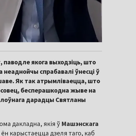
, паводле якога выходзіць, што
а неаднойчы спрабавалі ўнесці ў
шаве. Як так атрымліваецца, што
есовец, бесперашкодна жыве на
 галоўнага дарадцы Святланы
ома дакладна, якія ў
Машэнскага
 ён карыстаецца дзеля таго, каб