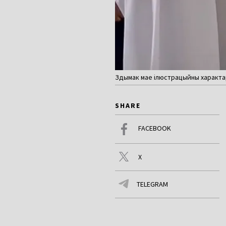
Здымак мае ілюстрацыйны характар
SHARE
FACEBOOK
X
TELEGRAM