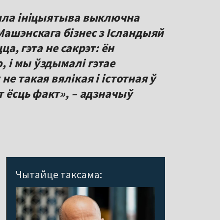
была ініцыятыва выключна
Машэнскага бізнес з Ісландыяй
цца, гэта не сакрэт: ён
 і мы ўздымалі гэтае
е такая вялікая і істотная ў
т ёсць факт», – адзначыў
Чытайце таксама: