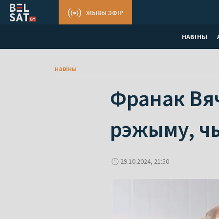
ЖЫВЫ ЭФІР
НАВІНЫ
навіны
Франак Вя
рэжыму, ч
29.10.2024, 21:50