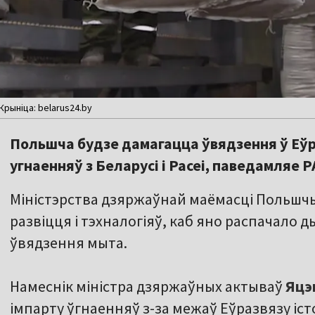
рыніца: belarus24.by
Польшча будзе дамагацца ўвядзення ў Еўр
угнаенняў з Беларусі і Расеі, паведамляе Р
Міністэрства дзяржаўнай маёмасці Польшч
развіцця і тэхналогіяў, каб яно распачало 
ўвядзення мыта.
Намеснік міністра дзяржаўных актываў
Яцэ
імпарту ўгнаенняў з-за межаў Еўразвязу іст