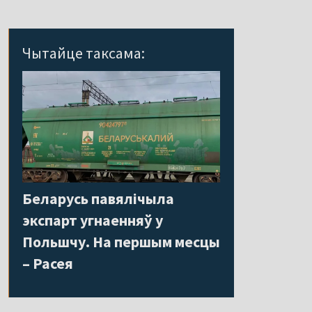
Чытайце таксама:
Беларусь павялічыла
экспарт угнаенняў у
Польшчу. На першым месцы
– Расея