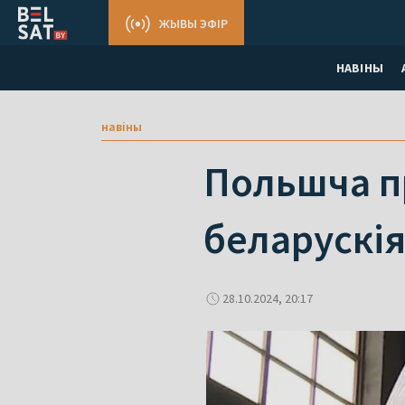
ЖЫВЫ ЭФІР
НАВІНЫ
навіны
Польшча пр
беларускія
28.10.2024, 20:17