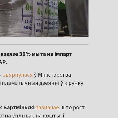
азвязе 30% мыта на імпарт
АР.
ы
звярнулася
ў Міністэрства
дыпламатычныя дзеянні ў кірунку
к Бартміньскі
зазначае
, што рост
отна ўплывае на кошты, і