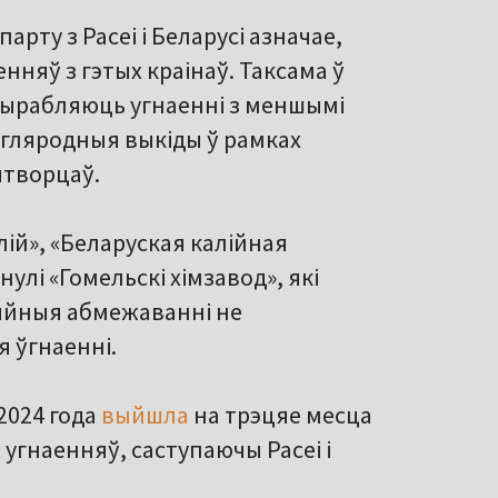
арту з Расеі і Беларусі азначае,
няў з гэтых краінаў. Таксама ў
 вырабляюць угнаенні з меншымі
вугляродныя выкіды ў рамках
ытворцаў.
ій», «Беларуская калійная
нулі «Гомельскі хімзавод», які
цыйныя абмежаванні не
 ўгнаенні.
2024 года
выйшла
на трэцяе месца
угнаенняў, саступаючы Расеі і