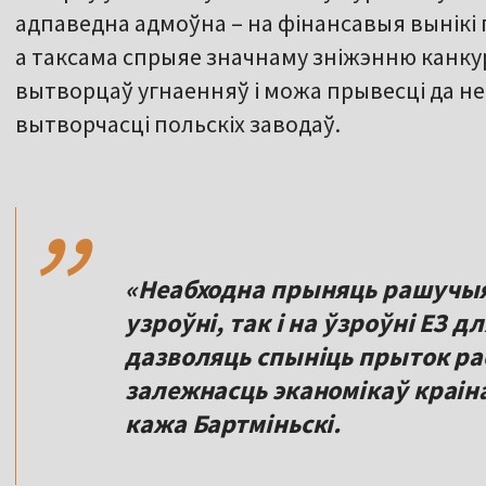
адпаведна адмоўна – на фінансавыя вынікі 
а таксама спрыяе значнаму зніжэнню канку
вытворцаў угнаенняў і можа прывесці да н
вытворчасці польскіх заводаў.
,,
«Неабходна прыняць рашучыя
узроўні, так і на ўзроўні ЕЗ д
дазволяць спыніць прыток ра
залежнасць эканомікаў краінаў
кажа Бартміньскі.