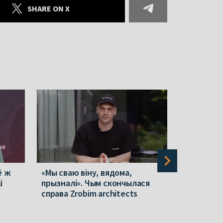
SHARE ON X
ё ж
«Мы сваю віну, вядома,
«Калі адк
і
прызналі». Чым скончылася
магчымас
справа Zrobim architects
шкло». Дэ
для Белар