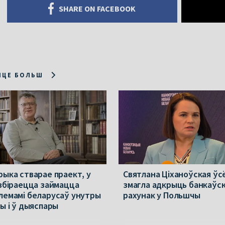
SHARE ON FACEBOOK
ІЦЕ БОЛЬШ
рыка стварае праект, у
Святлана Ціханоўская ўс
 збіраецца займацца
змагла адкрыць банкаўск
лемамі беларусаў унутры
рахунак у Польшчы
ны і ў дыяспары