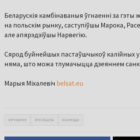
Беларускія камбінаваныя ўгнаенні за гэты
на польскім рынку, саступіўшы Марока, Расеі
але апярэдзіўшы Нарвегію.
Сярод буйнейшых пастаўшчыкоў калійных у
няма, што можа тлумачыцца дзеяннем санк
Марыя Міхалевіч
belsat.eu
#УГНАЕННІ
#ПОЛЬШЧА
#САНКЦЫІ