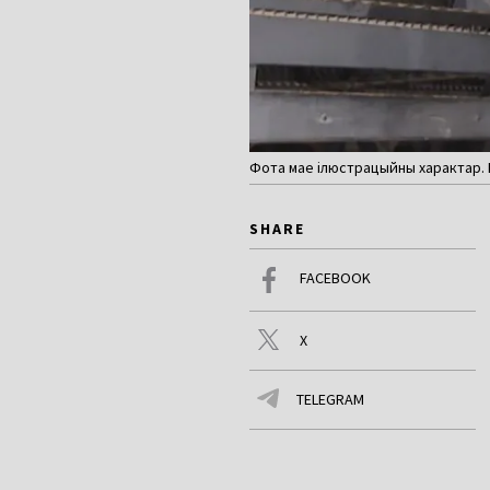
Фота мае ілюстрацыйны характар. К
SHARE
FACEBOOK
X
TELEGRAM