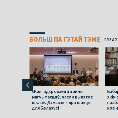
БОЛЬШ ПА ГЭТАЙ ТЭМЕ
ГЛЯДЗ
ма,
«Калі адкрываецца акно
Баба
нчылася
магчымасцяў, часам вылятае
якім
ects
шкло». Дэмсілы – пра шанцы
праб
для Беларусі
краі