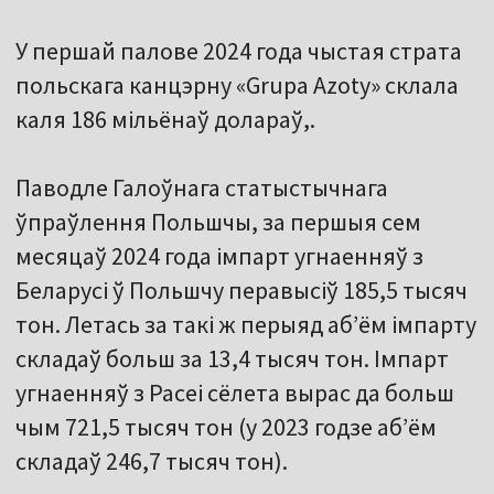
У першай палове 2024 года чыстая страта
польскага канцэрну «Grupa Azoty» склала
каля 186 мільёнаў долараў,.
Паводле Галоўнага статыстычнага
ўпраўлення Польшчы, за першыя сем
месяцаў 2024 года імпарт угнаенняў з
Беларусі ў Польшчу перавысіў 185,5 тысяч
тон. Летась за такі ж перыяд аб’ём імпарту
складаў больш за 13,4 тысяч тон. Імпарт
угнаенняў з Расеі сёлета вырас да больш
чым 721,5 тысяч тон (у 2023 годзе аб’ём
складаў 246,7 тысяч тон).