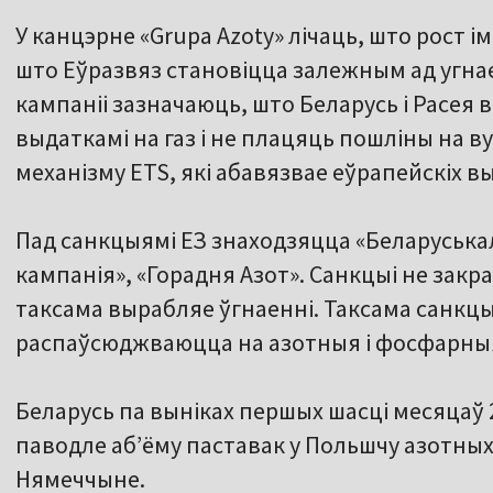
У канцэрне «Grupa Azoty» лічаць, што рост імп
што Еўразвяз становіцца залежным ад угнаен
кампаніі зазначаюць, што Беларусь і Расея
выдаткамі на газ і не плацяць пошліны на 
механізму ETS, які абавязвае еўрапейскіх в
Пад санкцыямі ЕЗ знаходзяцца «Беларуськал
кампанія», «Горадня Азот». Санкцыі не закра
таксама вырабляе ўгнаенні. Таксама санк
распаўсюджваюцца на азотныя і фосфарныя
Беларусь па выніках першых шасці месяцаў 
паводле аб’ёму паставак у Польшчу азотных 
Нямеччыне.