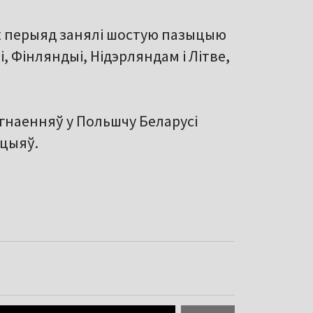
 ж перыяд занялі шостую пазыцыю
, Фінляндыі, Нідэрляндам і Літве,
гнаенняў у Польшчу Беларусі
цыяў.