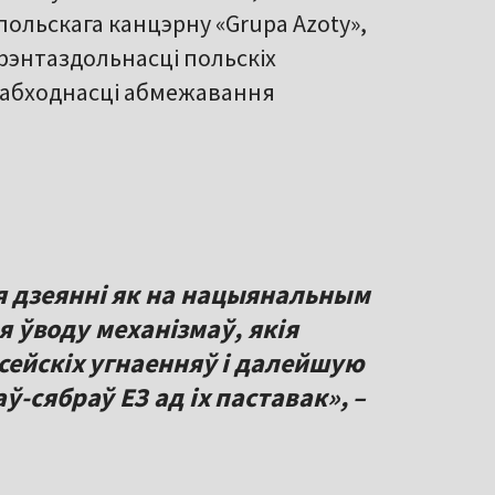
польскага канцэрну «Grupa Azoty»,
рэнтаздольнасці польскіх
еабходнасці абмежавання
 дзеянні як на нацыянальным
ля ўводу механізмаў, якія
сейскіх угнаенняў і далейшую
-сябраў ЕЗ ад іх паставак», –