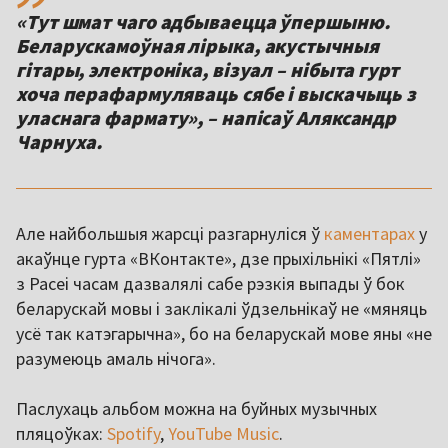
«Тут шмат чаго адбываецца ўпершыню.
Беларускамоўная лірыка, акустычныя
гітары, электроніка, візуал – нібыта гурт
хоча перафармуляваць сябе і выскачыць з
уласнага фармату», – напісаў Аляксандр
Чарнуха.
Але найбольшыя жарсці разгарнуліся ў
каментарах
у
акаўнце гурта «ВКонтакте», дзе прыхільнікі «Пятлі»
з Расеі часам дазвалялі сабе рэзкія выпады ў бок
беларускай мовы і заклікалі ўдзельнікаў не «мяняць
усё так катэгарычна», бо на беларускай мове яны «не
разумеюць амаль нічога».
Паслухаць альбом можна на буйных музычных
пляцоўках:
Spotify
,
YouTube Music
.