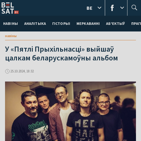
BE
НАВІНЫ
АНАЛІТЫКА
ГІСТОРЫІ
МЕРКАВАННI
АБ'ЕКТЫЎ
ПРАГ
навіны
У «Пятлі Прыхільнасці» выйшаў
цалкам беларускамоўны альбом
25.10.2024, 18:32