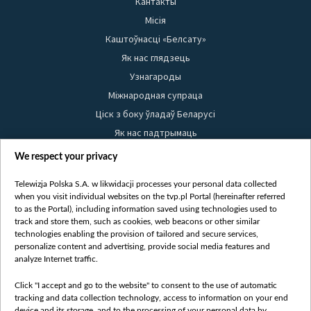
Кантакты
Місія
Каштоўнасці «Белсату»
Як нас глядзець
Узнагароды
Міжнародная супраца
Ціск з боку ўладаў Беларусі
Як нас падтрымаць
Правілы выкарыстання матэрыялаў
We respect your privacy
Інфармацыя аб адпраўніку
Telewizja Polska S.A. w likwidacji processes your personal data collected
Бяспека
when you visit individual websites on the tvp.pl Portal (hereinafter referred
Youtube
to as the Portal), including information saved using technologies used to
track and store them, such as cookies, web beacons or other similar
Белсат news
technologies enabling the provision of tailored and secure services,
personalize content and advertising, provide social media features and
Белсат Shorts
analyze Internet traffic.
Белсат Life
Click "I accept and go to the website" to consent to the use of automatic
Жэстачайшы мульт
tracking and data collection technology, access to information on your end
Belsat English
device and its storage, and to the processing of your personal data by