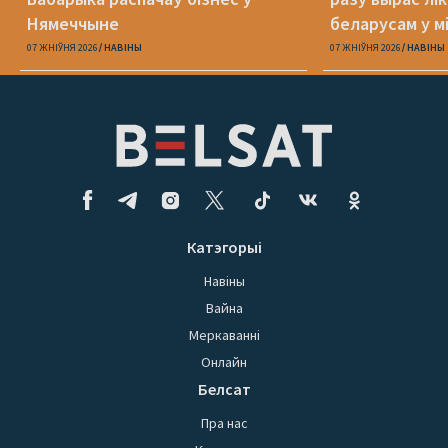
Нямеччыне
беларусам у 
абароне
07 ЖНІЎНЯ 2026
НАВІНЫ
07 ЖНІЎНЯ 2026
НАВІНЫ
Катэгорыі
Навіны
Вайна
Меркаванні
Онлайн
Белсат
Пра нас