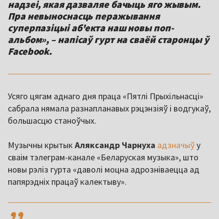
надзеі, якая дазваляе бачыць яго жывым.
Пра невыноснасць перажывання
суперпазіцыі аб'екта наш новы поп-
альбом», – напісаў гурт на сваёй старонцы ў
Facebook.
Усяго цягам аднаго дня праца «Пятлі Прыхільнасці»
сабрала нямала разнапланавых рэцэнзіяў і водгукаў,
большасцю станоўчых.
Музычны крытык
Аляксандр Чарнуха
адзначыў
у
сваім тэлеграм-канале «Беларуская музыка», што
новы рэліз гурта «даволі моцна адрозніваецца ад
папярэдніх працаў калектыву».
,,