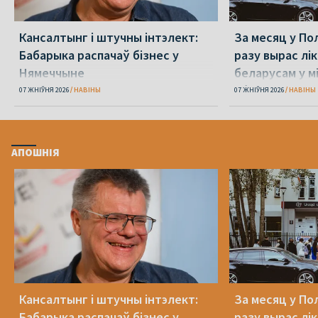
Кансалтынг і штучны інтэлект:
За месяц у По
Бабарыка распачаў бізнес у
разу вырас лі
Нямеччыне
беларусам у 
абароне
07 ЖНІЎНЯ 2026
НАВІНЫ
07 ЖНІЎНЯ 2026
НАВІНЫ
АПОШНІЯ
Кансалтынг і штучны інтэлект:
За месяц у По
Бабарыка распачаў бізнес у
разу вырас лі