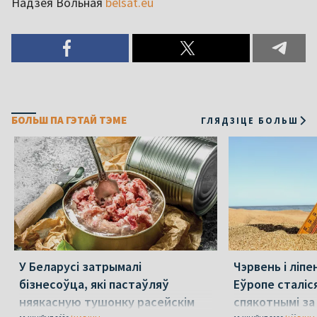
Надзея Вольная
belsat.eu
БОЛЬШ ПА ГЭТАЙ ТЭМЕ
ГЛЯДЗІЦЕ БОЛЬШ
У Беларусі затрымалі
Чэрвень і ліпе
бізнесоўца, які пастаўляў
Еўропе сталіс
няякасную тушонку расейскім
спякотнымі за