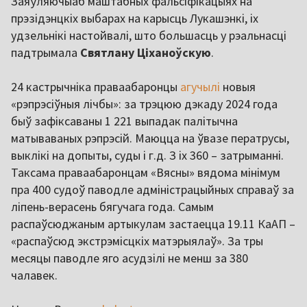
Заяўляючыаб маштабных фальсіфікацыях на
прэзідэнцкіх выбарах на карысць Лукашэнкі, іх
удзельнікі настойвалі, што большасць у рэальнасці
падтрымала
Святлану Ціханоўскую
.
24 кастрычніка праваабаронцы
агучылі
новыя
«рэпрэсіўныя лічбы»: за трэцюю дэкаду 2024 года
быў зафіксаваны 1 221 выпадак палітычна
матываваных рэпрэсій. Маюцца на ўвазе ператрусы,
выклікі на допыты, суды і г.д. З іх 360 – затрыманні.
Таксама праваабаронцам «Вясны» вядома мінімум
пра 400 судоў паводле адміністрацыйных справаў за
ліпень-верасень бягучага года. Самым
распаўсюджаным артыкулам застаецца 19.11 КаАП –
«распаўсюд экстрэмісцкіх матэрыялаў». За тры
месяцы паводле яго асудзілі не менш за 380
чалавек.