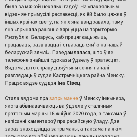
была за мяжой некалькі гадоў. На «пакаяльным
відэа» яе прымусілі распавесці, як ёй было цяжка ў
іншых краінах свету, па якіх яна вандравала, таму
яна «прыняла рашэнне вярнуцца на тэрыторыю
Рэспублікі Беларусь, каб працягваць жыць,
працаваць, развівацца і ствараць сям'ю на нашай
беларускай зямлі». Паведамлялася, што ў яе
тэлефоне знайшлі «доказы ўдзелу ў пратэсце».
Вядома, што справу дзяўчыны сёння пачалі
разглядаць ў судзе Кастрычніцкага раёна Менску.
Працэс вядзе суддзя
Іна Сівец
.
Стала вядома пра
затрыманне
ў Менску інжынера,
якога абвінавачваюць ва ўдзеле у сталічным
пратэсным маршы 16 жніўня 2020 года, а таксама ў
напісанні каментароў пра расейскую ўладу. Дзе
зараз знаходзіцца затрыманы, а таксама па якім
артыкуле яго абвінавачваюць, пакуль невядома.