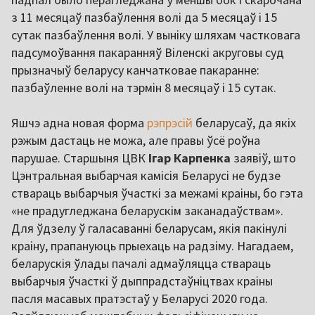
з 11 месяцаў пазбаўлення волі да 5 месяцаў і 15
сутак пазбаўлення волі. У выніку шляхам частковага
падсумоўвання пакаранняў Віленскі акруговы суд
прызначыў беларусу канчатковае пакаранне:
пазбаўленне волі на тэрмін 8 месяцаў і 15 сутак.
Яшчэ адна новая форма
рэпрэсій
беларусаў, да якіх
рэжым дастаць не можа, але правы ўсё роўна
парушае. Старшыня ЦВК
Ігар Карпенка
заявіў, што
Цэнтральная выбарчая камісія Беларусі не будзе
ствараць выбарчыя ўчасткі за межамі краіны, бо гэта
«не прадугледжана беларускім заканадаўствам».
Для ўдзелу ў галасаванні беларусам, якія пакінулі
краіну, прапануюць прыехаць на радзіму. Нагадаем,
беларускія ўлады пачалі адмаўляцца ствараць
выбарчыя ўчасткі ў дыппрадстаўніцтвах краіны
пасля масавых пратэстаў у Беларусі 2020 года.