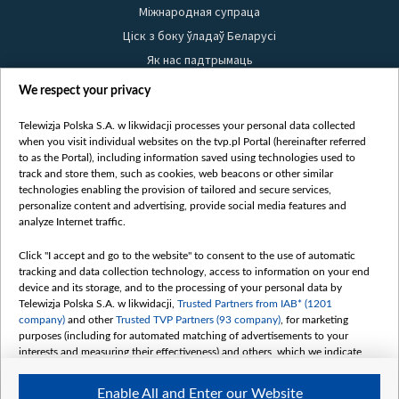
Міжнародная супраца
Ціск з боку ўладаў Беларусі
Як нас падтрымаць
Правілы выкарыстання матэрыялаў
We respect your privacy
Інфармацыя аб адпраўніку
Telewizja Polska S.A. w likwidacji processes your personal data collected
Бяспека
when you visit individual websites on the tvp.pl Portal (hereinafter referred
Youtube
to as the Portal), including information saved using technologies used to
track and store them, such as cookies, web beacons or other similar
Белсат news
technologies enabling the provision of tailored and secure services,
personalize content and advertising, provide social media features and
Белсат Shorts
analyze Internet traffic.
Белсат Life
Click "I accept and go to the website" to consent to the use of automatic
Жэстачайшы мульт
tracking and data collection technology, access to information on your end
Belsat English
device and its storage, and to the processing of your personal data by
Telewizja Polska S.A. w likwidacji,
Trusted Partners from IAB* (1201
Biełsat PL
company)
and other
Trusted TVP Partners (93 company)
, for marketing
Белсат Now
purposes (including for automated matching of advertisements to your
interests and measuring their effectiveness) and others, which we indicate
Белсат History
below.
Белсат Music
Enable All and Enter our Website