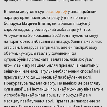
Віленскі акруговы суд
разгледзеў
у апеляцыйным
парадку крымінальную справу ў дачыненні да
беларуса
Мацвея Бяляя
, які абвінавачваўся ў
спробе падпалу беларускай амбасады ў Літве.
Апоўначы на 20 красавіка 2023 года мужчына кінуў
на тэрыторыю амбасады лампадку. Узнік пажар, якіх
згас сам. Беларуса затрымалі, але ён паспрабаваў
збегчы, «ужыўшы гвалт у дачыненні да
супрацоўнікаў следчага ізалятара, якія ахоўвалі
яго». У вынику Мацвея Бяляя прызналі вінаватым у
знішчэнні маёмасці агульнанебяспечным спосабам і
прысудзіў яго да 11 месяцаў пазбаўлення волі.
Пракуратура падала скаргу. Па выніках яе разгляду
суд вышэйшай інстанцыі прызнаў мужчыну вінаватым
у спробе ўцёкаў з-пад арышту і прысудзіў да 4
месяцаў пазбаўлення волі. Пры гэтым пакаранне за
падпал было перагледжана ў меншы бок і скарочана