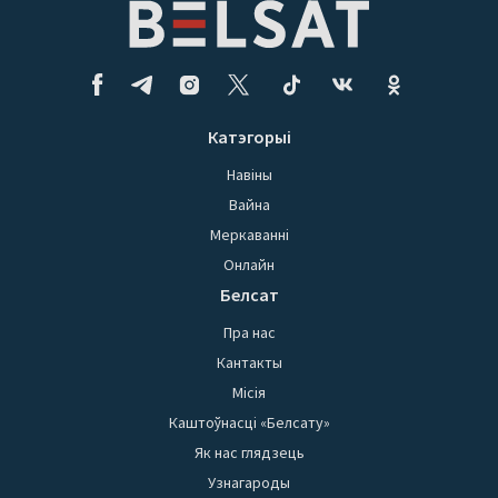
Катэгорыі
Навіны
Вайна
Меркаванні
Онлайн
Белсат
Пра нас
Кантакты
Місія
Каштоўнасці «Белсату»
Як нас глядзець
Узнагароды