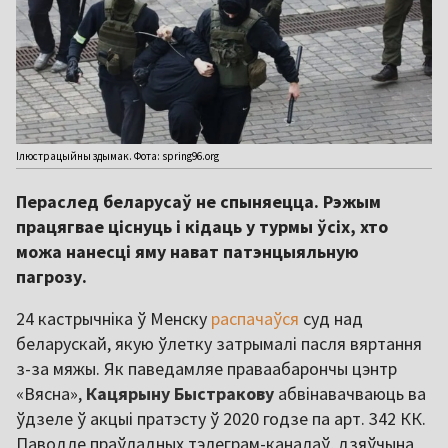
Ілюстрацыйны здымак. Фота: spring96.org
Пераслед беларусаў не спыняецца. Рэжым
працягвае ціснуць і кідаць у турмы ўсіх, хто
можа нанесці яму нават патэнцыяльную
пагрозу.
24 кастрычніка ў Менску
распачаўся
суд над
беларускай, якую ўлетку затрымалі пасля вяртання
з-за мяжы. Як паведамляе праваабарончы цэнтр
«Вясна»,
Кацярыну Быстракову
абвінавачваюць ва
ўдзеле ў акцыі пратэсту ў 2020 годзе па арт. 342 КК.
Паводле праўладных тэлеграм-каналаў, дзяўчына