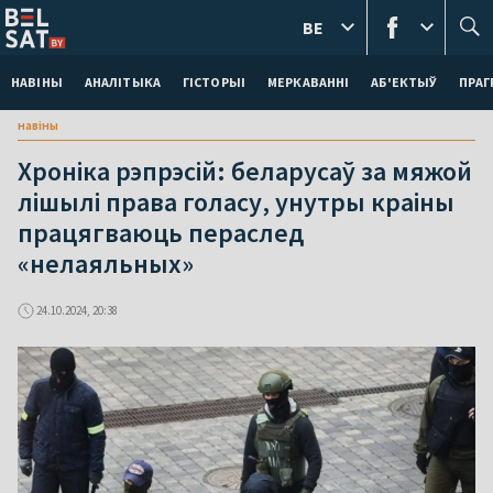
BE
НАВІНЫ
АНАЛІТЫКА
ГІСТОРЫІ
МЕРКАВАННI
АБ'ЕКТЫЎ
ПРАГ
навіны
Хроніка рэпрэсій: беларусаў за мяжой
лішылі права голасу, унутры краіны
працягваюць пераслед
«нелаяльных»
24.10.2024, 20:38