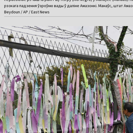
рэзкага падзення ўзроўню вады ў даліне Амазонкі. Манаўс, штат Амазо
Beydoun / AP / East News