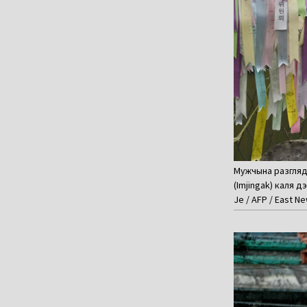
Мужчына разгляда
(Imjingak) каля д
Je / AFP / East N