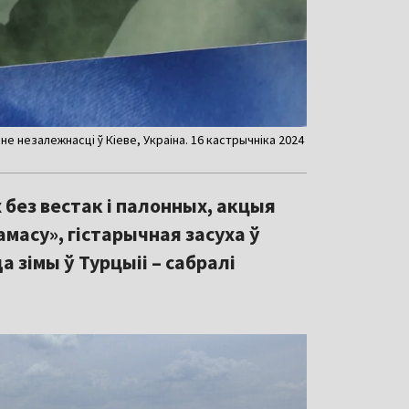
е незалежнасці ў Кіеве, Украіна. 16 кастрычніка 2024
 без вестак і палонных, акцыя
Хамасу», гістарычная засуха ў
 зімы ў Турцыіі – сабралі