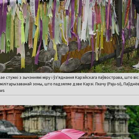
е стужкі з зычэннямі міру і ўз'яднання Карэйскага паўвострава, што ві
эмілітарызаванай зоны, што падзяляе дзве Карэі. Пхачу (Paju-si), Паўднё
ews