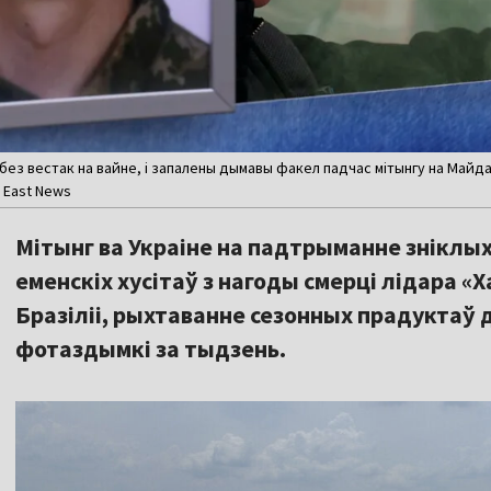
 без вестак на вайне, і запалены дымавы факел падчас мітынгу на Майдан
/ East News
Мітынг ва Украіне на падтрыманне зніклых
еменскіх хусітаў з нагоды смерці лідара «‎
Бразіліі, рыхтаванне сезонных прадуктаў да
фотаздымкі за тыдзень.