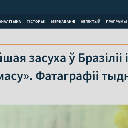
АНАЛІТЫКА
ГІСТОРЫІ
МЕРКАВАННI
АБ'ЕКТЫЎ
ПРАГРАМЫ
ая засуха ў Бразіліі 
амасу». Фатаграфіі тыд