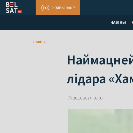
ЖЫВЫ ЭФІР
НАВІНЫ
навіны
Наймацнейш
лідара «‎Х
20.10.2024, 08:05