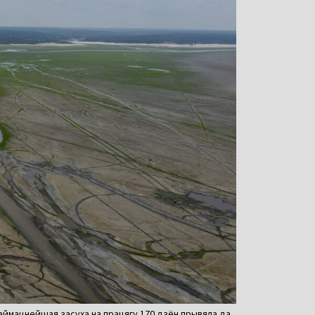
Наймацнейшая засуха на працягу 170 дзён прывяла да