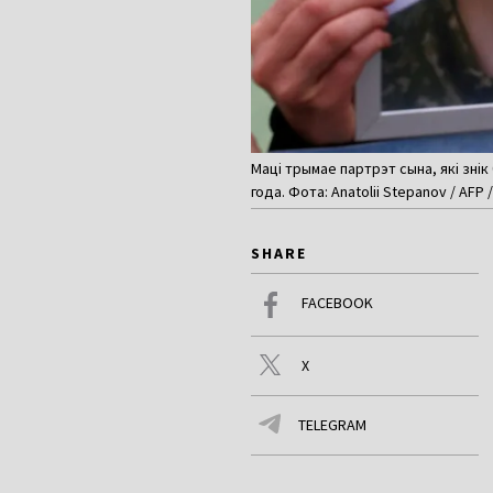
Маці трымае партрэт сына, які знік
года. Фота: Anatolii Stepanov / AFP 
SHARE
FACEBOOK
X
TELEGRAM