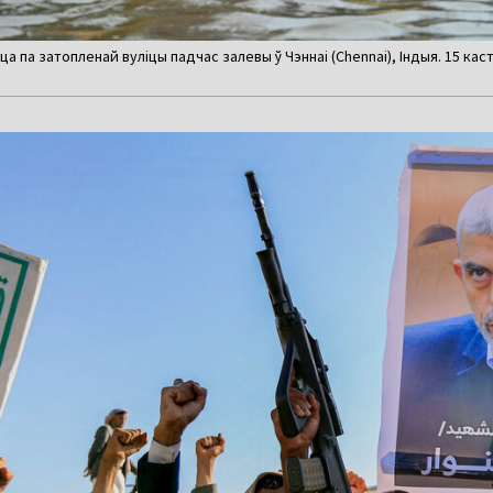
 па затопленай вуліцы падчас залевы ў Чэннаі (Chennai), Індыя. 15 кастр