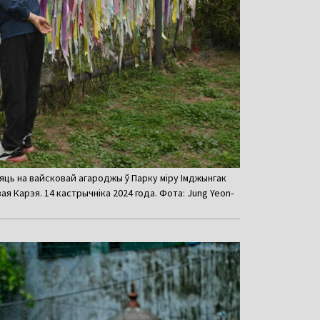
сяць на вайсковай агароджы ў Парку міру Імджынгак
вая Карэя. 14 кастрычніка 2024 года. Фота: Jung Yeon-