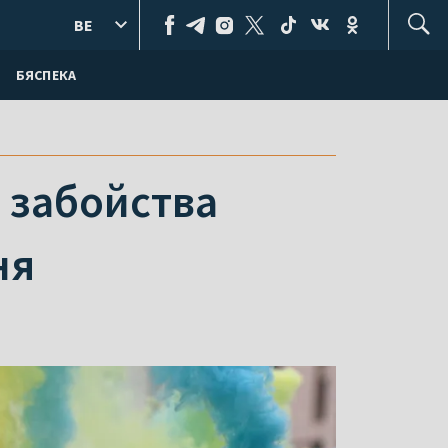
BE
БЯСПЕКА
і забойства
ня