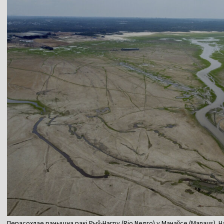
Перасохлае рэчышча ракі Рыў-Нэгру (Rio Negro) у Манаўсе (Manaus). 