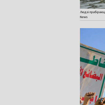
Людзі прабіраюцца
News