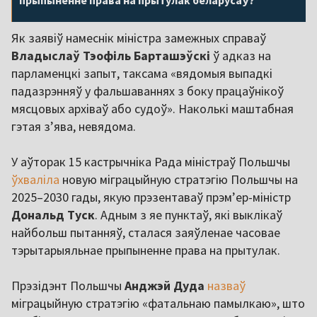
прыпыненне права на прытулак беларусаў?
Як заявіў намеснік міністра замежных справаў
Владыслаў Тэофіль Барташэўскі
ў адказ на
парламенцкі запыт, таксама «вядомыя выпадкі
падазрэнняў у фальшаваннях з боку працаўнікоў
мясцовых архіваў або судоў». Наколькі маштабная
гэтая з’ява, невядома.
У аўторак 15 кастрычніка Рада міністраў Польшчы
ўхваліла
новую міграцыйную стратэгію Польшчы на
2025–2030 гады, якую прэзентаваў прэм’ер-міністр
Дональд Туск
. Адным з яе пунктаў, які выклікаў
найбольш пытанняў, сталася заяўленае часовае
тэрытарыяльнае прыпыненне права на прытулак.
Прэзідэнт Польшчы
Анджэй Дуда
назваў
міграцыйную стратэгію «фатальнаю памылкаю», што