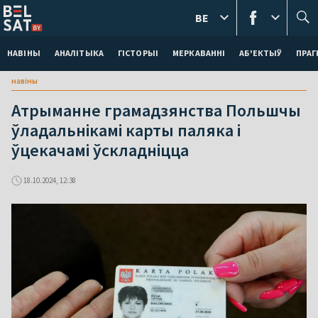
BE
НАВІНЫ
АНАЛІТЫКА
ГІСТОРЫІ
МЕРКАВАННI
АБ'ЕКТЫЎ
ПРАГ
навіны
Атрыманне грамадзянства Польшчы
ўладальнікамі карты паляка і
ўцекачамі ўскладніцца
18.10.2024, 12:38