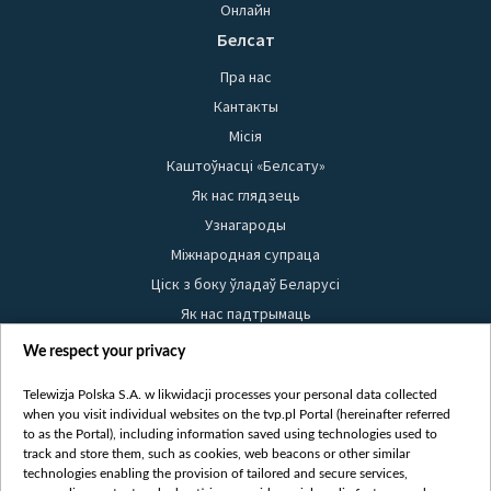
Онлайн
Белсат
Пра нас
Кантакты
Місія
Каштоўнасці «Белсату»
Як нас глядзець
Узнагароды
Міжнародная супраца
Ціск з боку ўладаў Беларусі
Як нас падтрымаць
Правілы выкарыстання матэрыялаў
We respect your privacy
Інфармацыя аб адпраўніку
Telewizja Polska S.A. w likwidacji processes your personal data collected
Бяспека
when you visit individual websites on the tvp.pl Portal (hereinafter referred
Youtube
to as the Portal), including information saved using technologies used to
track and store them, such as cookies, web beacons or other similar
Белсат news
technologies enabling the provision of tailored and secure services,