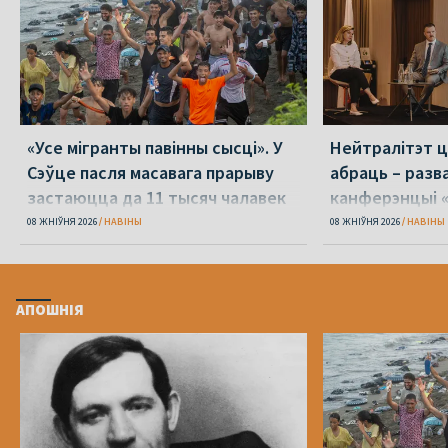
«Усе мігранты павінны сысці». У
Нейтралітэт ц
Сэўце пасля масавага прарыву
абраць – разв
застаюцца да 11 тысяч чалавек
канферэнцыі 
08 ЖНІЎНЯ 2026
НАВІНЫ
08 ЖНІЎНЯ 2026
НАВІНЫ
АПОШНІЯ