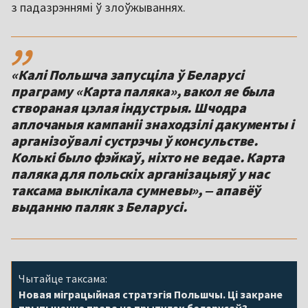
з падазрэннямі ў злоўжываннях.
,,
«Калі Польшча запусціла ў Беларусі
праграму «Карта паляка», вакол яе была
створаная цэлая індустрыя. Шчодра
аплочаныя кампаніі знаходзілі дакументы і
арганізоўвалі сустрэчы ў консульстве.
Колькі было фэйкаў, ніхто не ведае. Карта
паляка для польскіх арганізацыяў у нас
таксама выклікала сумневы», ‒ апавёў
выданню паляк з Беларусі.
Чытайце таксама:
Новая міграцыйная стратэгія Польшчы. Ці закране