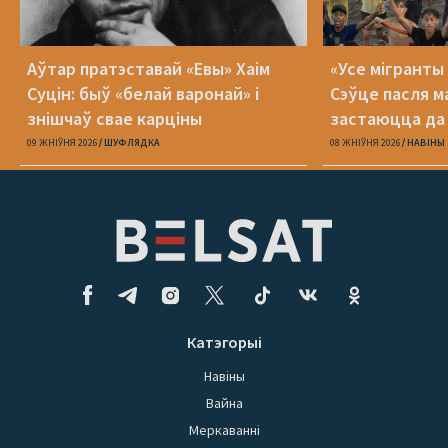
Аўтар пратэставай «Евы» Хаім
«Усе мігранты 
Суцін: быў «белай варонай» і
Сэўце пасля м
знішчаў свае карціны
застаюцца да 
09 ЖНІЎНЯ 2026
ШУФЛЯДКА
08 ЖНІЎНЯ 2026
НАВІНЫ
Катэгорыі
Навіны
Вайна
Меркаванні