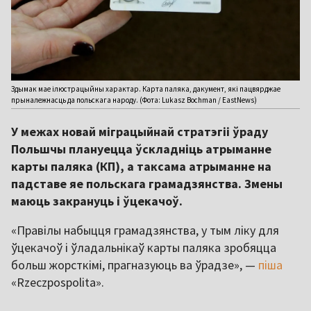
Здымак мае ілюстрацыйны характар. Карта паляка, дакумент, які пацвярджае
прыналежнасць да польскага народу. (Фота: Lukasz Bochman / EastNews)
У межах новай міграцыйнай стратэгіі ўраду
Польшчы плануецца ўскладніць атрыманне
карты паляка (КП), а таксама атрыманне на
падставе яе польскага грамадзянства. Змены
маюць закрануць і ўцекачоў.
«Правілы набыцця грамадзянства, у тым ліку для
ўцекачоў і ўладальнікаў карты паляка зробяцца
больш жорсткімі, прагназуюць ва ўрадзе», —
піша
«Rzeczpospolita».