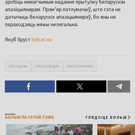
зробіць немагчымым наданне прытулку беларускім
апазіцыянерам. Прэм’ер патлумачыў, што гэта не
датычыць беларускіх апазіцыянераў, бо яны не
пераходзяць мяжы нелегальна.
Якуб Хруст
belsat.eu
#ПОЛЬШЧА
#ЛЕГАЛІЗАЦЫЯ
#КАРТА ПАЛЯКА
БОЛЬШ ПА ГЭТАЙ ТЭМЕ
ГЛЯДЗІЦЕ БОЛЬШ