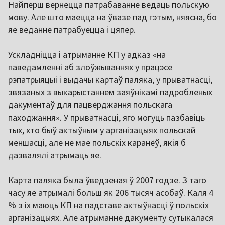
Найперш вернецца патрабаванне ведаць польскую
мову. Але што маецца на ўвазе пад гэтым, няясна, бо
яе веданне патрабуецца і цяпер.
Ускладніцца і атрыманне КП у адказ «на
паведамленні аб злоўжываннях у працэсе
рэпатрыяцыі і выдачы картаў паляка, у прыватнасці,
звязаных з выкарыстаннем заяўнікамі падробленых
дакументаў для пацверджання польскага
паходжання». У прыватнасці, яго могуць пазбавіць
тых, хто быў актыўным у арганізацыях польскай
меншасці, але не мае польскіх каранёў, якія б
дазвалялі атрымаць яе.
Карта паляка была ўведзеная ў 2007 годзе. З таго
часу яе атрымалі больш як 206 тысяч асобаў. Каля 4
% з іх маюць КП на падставе актыўнасці ў польскіх
арганізацыях. Але атрыманне дакументу сутыкалася