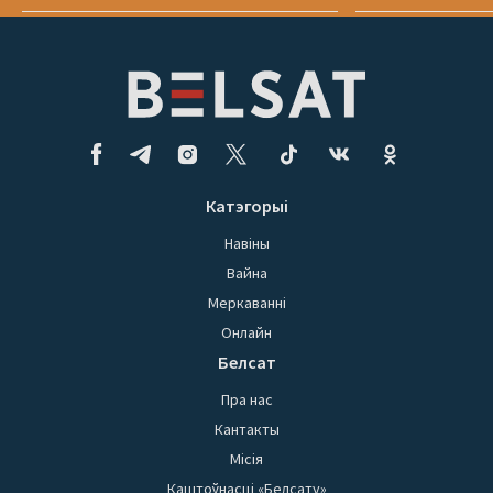
Катэгорыі
Навіны
Вайна
Меркаванні
Онлайн
Белсат
Пра нас
Кантакты
Місія
Каштоўнасці «Белсату»