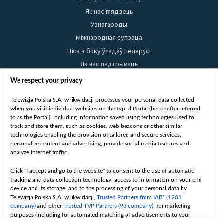
Як нас глядзець
Узнагароды
Міжнародная супраца
Ціск з боку ўладаў Беларусі
Як нас падтрымаць
Правілы выкарыстання матэрыялаў
We respect your privacy
Інфармацыя аб адпраўніку
Telewizja Polska S.A. w likwidacji processes your personal data collected
Бяспека
when you visit individual websites on the tvp.pl Portal (hereinafter referred
Youtube
to as the Portal), including information saved using technologies used to
track and store them, such as cookies, web beacons or other similar
Белсат news
technologies enabling the provision of tailored and secure services,
personalize content and advertising, provide social media features and
Белсат Shorts
analyze Internet traffic.
Белсат Life
Жэстачайшы мульт
Click "I accept and go to the website" to consent to the use of automatic
tracking and data collection technology, access to information on your end
Belsat English
device and its storage, and to the processing of your personal data by
Biełsat PL
Telewizja Polska S.A. w likwidacji,
Trusted Partners from IAB* (1201
company)
and other
Trusted TVP Partners (93 company)
, for marketing
Белсат Now
purposes (including for automated matching of advertisements to your