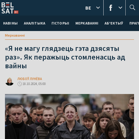
BE
НАВІНЫ
АНАЛІТЫКА
ГІСТОРЫІ
МЕРКАВАННI
АБ'ЕКТЫЎ
ПРАГ
Меркаваннi
«Я не магу глядзець гэта дзясяты
раз». Як перажыць стомленасць ад
вайны
ЛЮБОЎ ЛУНЁВА
18.10.2024, 05:00