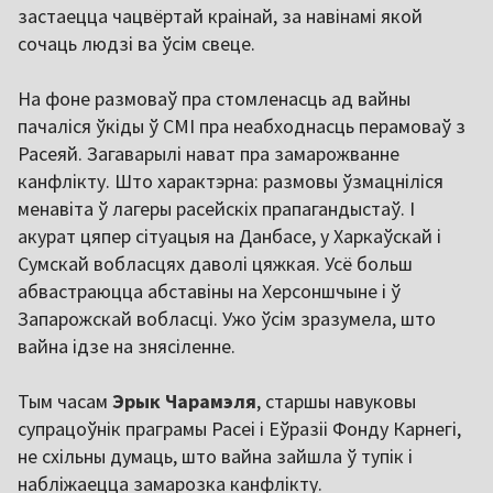
застаецца чацвёртай краінай, за навінамі якой
сочаць людзі ва ўсім свеце.
На фоне размоваў пра стомленасць ад вайны
пачаліся ўкіды ў СМІ пра неабходнасць перамоваў з
Расеяй. Загаварылі нават пра замарожванне
канфлікту. Што характэрна: размовы ўзмацніліся
менавіта ў лагеры расейскіх прапагандыстаў. І
акурат цяпер сітуацыя на Данбасе, у Харкаўскай і
Сумскай вобласцях даволі цяжкая. Усё больш
абвастраюцца абставіны на Херсоншчыне і ў
Запарожскай вобласці. Ужо ўсім зразумела, што
вайна ідзе на знясіленне.
Тым часам
Эрык Чарамэля
, старшы навуковы
супрацоўнік праграмы Расеі і Еўразіі Фонду Карнегі,
не схільны думаць, што вайна зайшла ў тупік і
набліжаецца замарозка канфлікту.