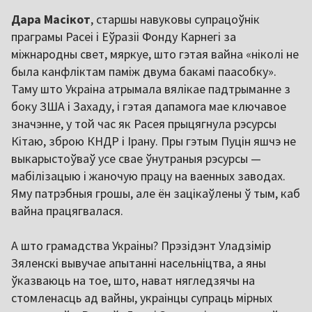
Дара Масікот
, старшы навуковы супрацоўнік
праграмы Расеі і Еўразіі Фонду Карнегі за
міжнародны свет, мяркуе, што гэтая вайна «ніколі не
была канфліктам паміж двума бакамі паасобку».
Таму што Украіна атрымала вялікае падтрыманне з
боку ЗША і Захаду, і гэтая дапамога мае ключавое
значэнне, у той час як Расея прыцягнула рэсурсы
Кітаю, зброю КНДР і Ірану. Пры гэтым Пуцін яшчэ не
выкарыстоўваў усе свае ўнутраныя рэсурсы —
мабілізацыю і жаночую працу на ваенных заводах.
Яму патрэбныя грошы, але ён зацікаўлены ў тым, каб
вайна працягвалася.
А што грамадства Украіны? Прэзідэнт Уладзімір
Зяленскі вывучае апытанні насельніцтва, а яны
ўказваюць на тое, што, нават нягледзячы на
стомленасць ад вайны, украінцы супраць мірных