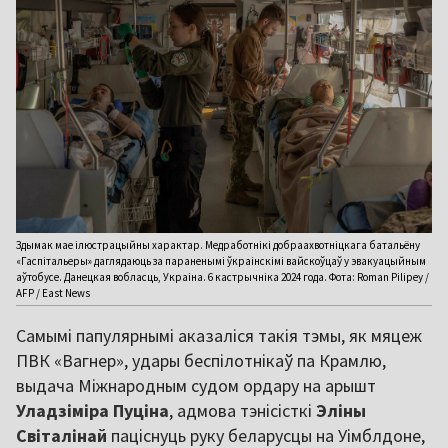
Здымак мае ілюстрацыйны характар. Медработнікі добраахвотніцкага батальёну
«Гаспітальеры» даглядаюць за параненымі ўкраінскімі вайскоўцаў у эвакуацыйным
аўтобусе. Данецкая вобласць, Украіна. 6 кастрычніка 2024 года. Фота: Roman Pilipey /
AFP / East News
Самымі папулярнымі аказаліся такія тэмы, як мяцеж
ПВК «Вагнер», удары беспілотнікаў па Крамлю,
выдача Міжнародным судом ордару на арышт
Уладзіміра
Пуціна
, адмова тэнісісткі
Эліны
Світалінай
паціснуць руку беларусцы на Уімблдоне,