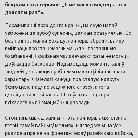
быццам гэта серыял: „Я не магу глядзець гэта
дзясяты раз“».
Перажыванні прэзідэнта краіны, на якую напаў
узброены да зубоў супернік, цалкам зразумелыя. Бо
без падтрымання Захаду, найперш зброяй, вайну
выйграць проста немагчыма. Але і пастаянныя
бамбаванні, і вялізныя чалавечыя страты не могуць
доўжыцца бясконца. Надыходзіць момант, калі ў
людзей узнікаюць праблемы нават фізіялагічнага
характару. Фізіёлагі кажуць пра сталую напругу
ўсяго цела падчас зацяжнога стрэсу, а гэта
цягліцавая дзейнасць. Што ўжо казаць пра
псіхалагічныя і эмацыйныя разлады.
Cтомленасць ад вайны
–
гэта найперш асвятленне
гэтай самай вайны ў медыях. Нягледзячы на ўсе
размовы пра яе на фоне поспехаў расейскага войска,