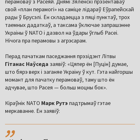
перамоваў з Расеяй. Днямі Зяленскі прэзентаваў
свой «план перамогі» на саміце лідараў Еўрапейскай
рады ў Брусэлі. Ён складаецца з пяці пунктаў, трох
таемных дадаткаў, а таксама ўключае запрашэнне
Украіны ў NATO і дазвол на ўдары ўглыб Расеі.
Нічога пра перамовы з агрэсарам.
Перад пачаткам паседжання прэзідэнт Літвы
Гітанас Наўседа
заявіў: «Цяпер ён [Пуцін] думае,
што бярэ верх і заганяе Украіну ў кут. Гэта найгоршы
момант для пачатку перамоваў, таму што ён
адчувае, што Расея — больш моцны бок».
Кіраўнік NATO
Марк Рутэ
падтрымаў гэтае
меркаванне. Ён заявіў:
,,