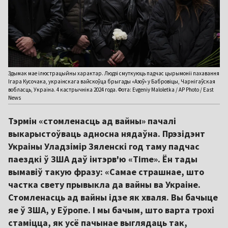
Здымак мае ілюстрацыйны характар. Людзі смуткуюць падчас цырымоніі пахавання
Ігара Кусочака, украінскага вайскоўца брыгады «Азоў» у Бабровіцы, Чарнігаўская
вобласць, Украіна. 4 кастрычніка 2024 года. Фота: Evgeniy Maloletka / AP Photo / East
News
Тэрмін «стомленасць ад вайны» пачалі
выкарыстоўваць адносна нядаўна. Прэзідэнт
Украіны Уладзімір Зяленскі год таму падчас
паездкі ў ЗША даў інтэрв'ю «Time». Ён тады
вымавіў такую фразу: «Самае страшнае, што
частка свету прывыкла да вайны ва Украіне.
Стомленасць ад вайны ідзе як хваля. Вы бачыце
яе ў ЗША, у Еўропе. І мы бачым, што варта трохі
стаміцца, як усё пачынае выглядаць так,