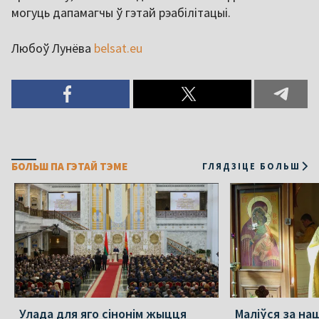
могуць дапамагчы ў гэтай рэабілітацыі.
Любоў Лунёва
belsat.eu
БОЛЬШ ПА ГЭТАЙ ТЭМЕ
ГЛЯДЗІЦЕ БОЛЬШ
Улада для яго сінонім жыцця
Маліўся за на