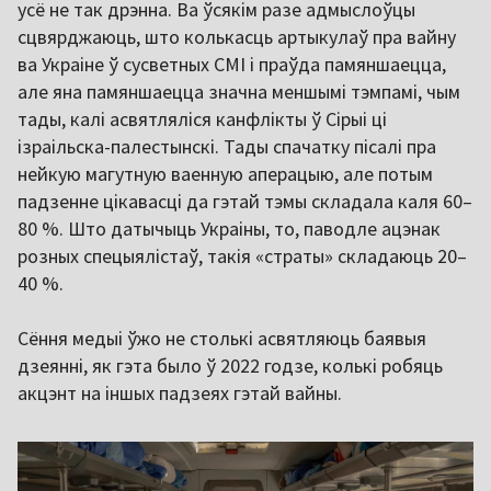
усё не так дрэнна. Ва ўсякім разе адмыслоўцы
сцвярджаюць, што колькасць артыкулаў пра вайну
ва Украіне ў сусветных СМІ і праўда памяншаецца,
але яна памяншаецца значна меншымі тэмпамі, чым
тады, калі асвятляліся канфлікты ў Сірыі ці
ізраільска-палестынскі. Тады спачатку пісалі пра
нейкую магутную ваенную аперацыю, але потым
падзенне цікавасці да гэтай тэмы складала каля 60
–
80 %. Што датычыць Украіны, то, паводле ацэнак
розных спецыялістаў, такія «страты» складаюць 20
–
40 %.
Сёння медыі ўжо не столькі асвятляюць баявыя
дзеянні, як гэта было ў 2022 годзе, колькі робяць
акцэнт на іншых падзеях гэтай вайны.