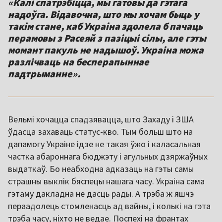
«Калі спатрэбіцца, мы гатовы да гэтага
надоўга. Відавочна, што мы хочам быць у
такім стане, каб Украіна здолела б пачаць
перамовы з Расеяй з пазіцыі сілы, але гэты
момант пакуль не надышоў. Украіна можа
разлічваць на бесперапыннае
падтрыманне».
Вельмі хочацца спадзявацца, што Захаду і ЗША
ўдасца захаваць статус-кво. Тым больш што на
дапамогу Украіне ідзе не такая ўжо і каласальная
частка абароннага бюджэту і агульных дзяржаўных
выдаткаў. Бо неабходна адказаць на гэты самы
страшны выклік бяспецы нашага часу. Украіна сама
гэтаму дакладна не дасць рады. А трэба ж яшчэ
пераадолець стомленасць ад вайны, і колькі на гэта
трэба часу, ніхто не ведае. Поспехі на франтах