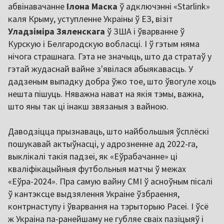
абвінавачанне
Ілона Маска
ў адключэнні «Starlink»
каля Крыму, уступленне Украіны ў ЕЗ, візіт
Уладзіміра
Зяленскага
ў ЗША і ўварванне ў
Курскую і Белгародскую вобласці. І ў гэтым няма
нічога страшнага. Гэта не значыць, што да стратаў у
гэтай жудаснай вайне з'явілася абыякавасць. У
дадзеным выпадку добра ўжо тое, што ўвогуле хоць
нешта пішуць. Няважна нават на якія тэмы, важна,
што яны так ці інакш звязаныя з вайною.
Даводзіцца прызнаваць, што найбольшыя ўсплёскі
пошукавай актыўнасці, у адрозненне ад 2022-га,
выклікалі такія падзеі, як «Еўрабачанне» ці
кваліфікацыйныя футбольныя матчы ў межах
«Еўра-2024». Пра самую вайну СМІ ў асноўным пісалі
ў кантэксце выдзялення Украіне ўзбраення,
контрнаступу і ўварвання на тэрыторыю Расеі. І ўсё
ж Украіна па-ранейшаму не губляе сваіх пазіцыяў і