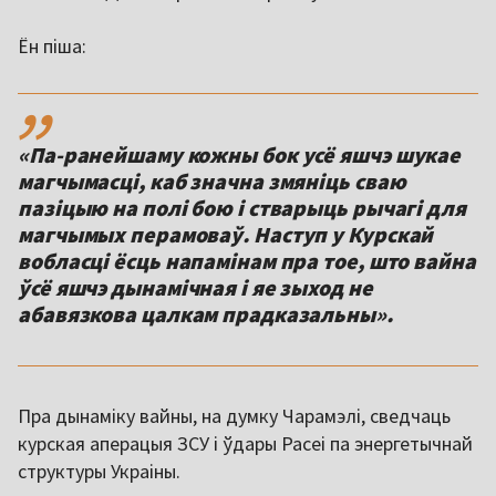
Ён піша:
,,
«Па-ранейшаму кожны бок усё яшчэ шукае
магчымасці, каб значна змяніць сваю
пазіцыю на полі бою і стварыць рычагі для
магчымых перамоваў. Наступ у Курскай
вобласці ёсць напамінам пра тое, што вайна
ўсё яшчэ дынамічная і яе зыход не
абавязкова цалкам прадказальны».
Пра дынаміку вайны, на думку Чарамэлі, сведчаць
курская аперацыя ЗСУ і ўдары Расеі па энергетычнай
структуры Украіны.