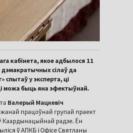
га кабінета, якое адбылося 11
іі дэмакратычных сілаў да
» спытаў у эксперта, ці
 ці можа быць яна эфектыўнай.
ета
Валерый Мацкевіч
ажанай працоўнай групай праект
 ў Каардынацыйнай радзе. Ён
ыліся ў АПКБ і Офісе Святланы