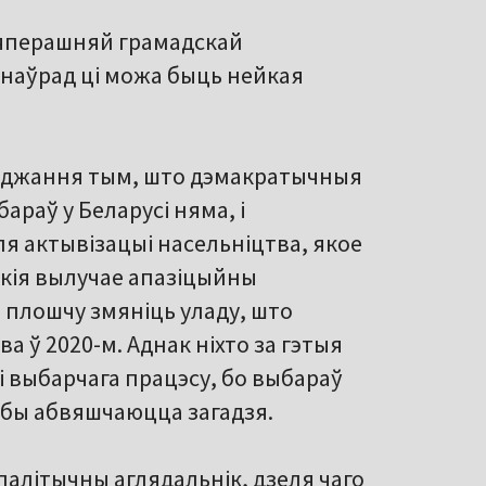
 цяперашняй грамадскай
і наўрад ці можа быць нейкая
леджання тым, што дэмакратычныя
араў у Беларусі няма, і
ля актывізацыі насельніцтва, якое
якія вылучае апазіцыйны
 плошчу змяніць уладу, што
іва ў 2020-м. Аднак ніхто за гэтыя
і выбарчага працэсу, бо выбараў
ічбы абвяшчаюцца загадзя.
 палітычны аглядальнік, дзеля чаго