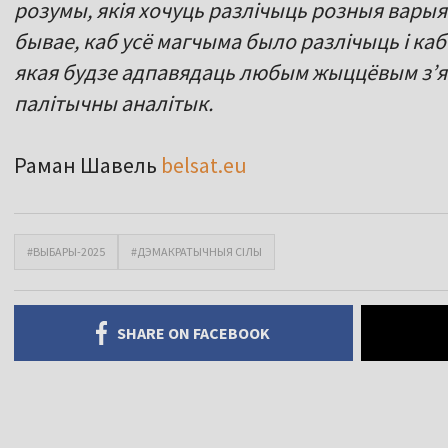
розумы, якія хочуць разлічыць розныя варыян
бывае, каб усё магчыма было разлічыць і ка
якая будзе адпавядаць любым жыццёвым з’яв
палітычны аналітык.
Раман Шавель
belsat.eu
#ВЫБАРЫ-2025
#ДЭМАКРАТЫЧНЫЯ СІЛЫ
SHARE ON FACEBOOK