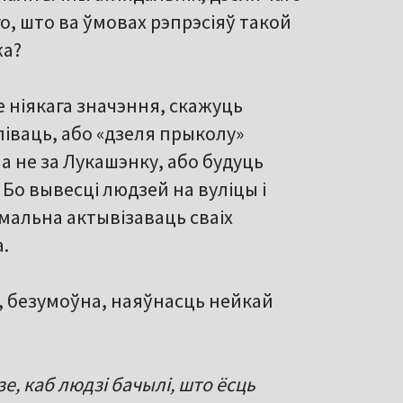
го, што ва ўмовах рэпрэсіяў такой
жа?
е ніякага значэння, скажуць
ліваць, або «дзеля прыколу»
 а не за Лукашэнку, або будуць
 Бо вывесці людзей на вуліцы і
імальна актывізаваць сваіх
.
о, безумоўна, наяўнасць нейкай
зе, каб людзі бачылі, што ёсць