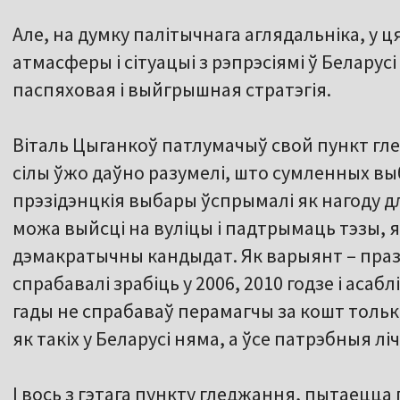
Але, на думку палітычнага аглядальніка, у
атмасферы і сітуацыі з рэпрэсіямі ў Беларус
паспяховая і выйгрышная стратэгія.
Віталь Цыганкоў патлумачыў свой пункт г
сілы ўжо даўно разумелі, што сумленных выб
прэзідэнцкія выбары ўспрымалі як нагоду д
можа выйсці на вуліцы і падтрымаць тэзы, 
дэмакратычны кандыдат. Як варыянт – праз
спрабавалі зрабіць у 2006, 2010 годзе і асабл
гады не спрабаваў перамагчы за кошт тольк
як такіх у Беларусі няма, а ўсе патрэбныя л
І вось з гэтага пункту гледжання, пытаецца