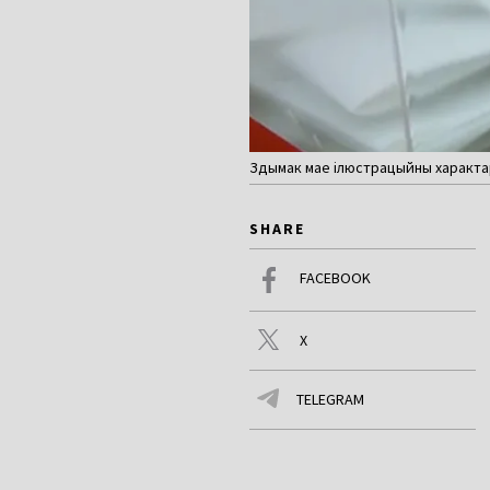
Здымак мае ілюстрацыйны характар
SHARE
FACEBOOK
X
TELEGRAM