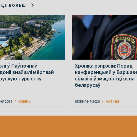
ІЦЕ БОЛЬШ
элі ў Паўночнай
Хроніка рэпрэсій: Перад
доніі знайшлі мёртвай
канферэнцыяй у Варшав
рускую турыстку
сілавікі ўзмацнілі ціск на
беларусаў
НЯ 2026
НАВІНЫ
05 ЖНІЎНЯ 2026
НАВІНЫ