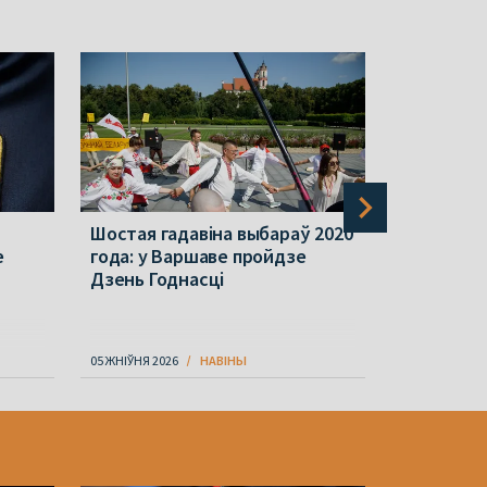
Шостая гадавіна выбараў 2020
Польшча з
е
года: у Варшаве пройдзе
грамадзян
Дзень Годнасці
Беларусь 
небяспеку
05 ЖНІЎНЯ 2026
НАВІНЫ
06 ЖНІЎНЯ 202