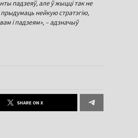
ты падзеяў, але ў жыцці так не
б прыдумаць нейкую стратэгію,
ам і падзеям», – адзначыў
SHARE ON X