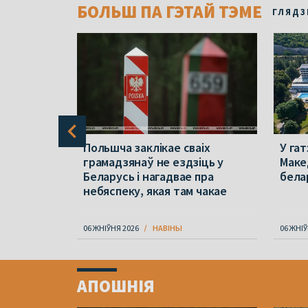
БОЛЬШ ПА ГЭТАЙ ТЭМЕ
ГЛЯДЗ
араў 2020
Польшча заклікае сваіх
У гат
йдзе
грамадзянаў не ездзіць у
Маке
Беларусь і нагадвае пра
бела
небяспеку, якая там чакае
06 ЖНІЎНЯ 2026
НАВІНЫ
06 ЖНІЎ
Item
1
АПОШНІЯ
of
4