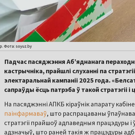
. Фота: soyuz.by
Падчас пасяджэння Аб’яднанага пераходна
кастрычніка, прайшлі слуханні па стратэг
электаральнай кампаніі 2025 года. «Белсат
сапраўды ёсць патрэба ў такой стратэгіі і
На пасяджэнні АПКБ кіраўнік апарату кабін
паінфармаваў
, што распрацаваны ўпаўнав
стратэгіі прайшоў адпаведныя працэдуры і
адзначыў, што раней такія ж працэдуры адб