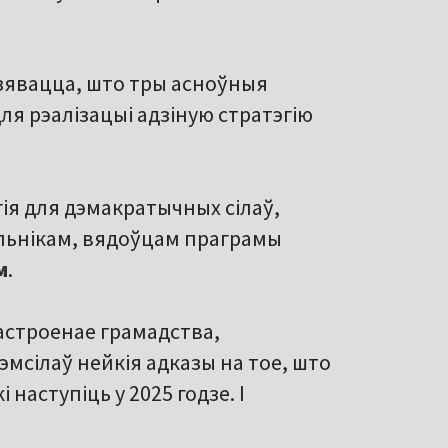
дзявацца, што тры асноўныя
ля рэалізацыі адзіную стратэгію
гія для дэмакратычных сілаў,
льнікам, вядоўцам праграмы
м
.
астроенае грамадства,
эмсілаў нейкія адказы на тое, што
 наступіць у 2025 годзе. І