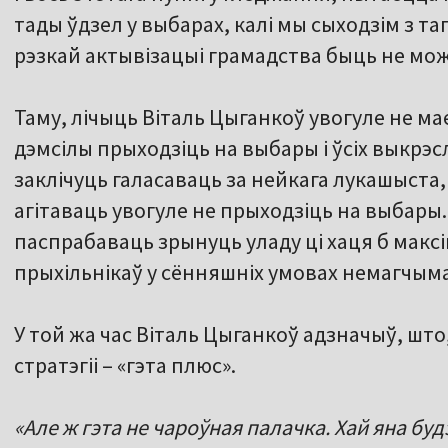
тады ўдзел у выбарах, калі мы сыходзім з та
рэзкай актывізацыі грамадства быць не мо
Таму, лічыць Віталь Цыганкоў увогуле не ма
дэмсілы прыходзіць на выбары і ўсіх выкрэс
заклічуць галасаваць за нейкага лукашыста,
агітаваць увогуле не прыходзіць на выбары.
паспрабаваць зрынуць уладу ці хаця б макс
прыхільнікаў у сённяшніх умовах немагчыма
У той жа час Віталь Цыганкоў адзначыў, шт
стратэгіі – «гэта плюс».
«Але ж гэта не чароўная палачка. Хай яна буд