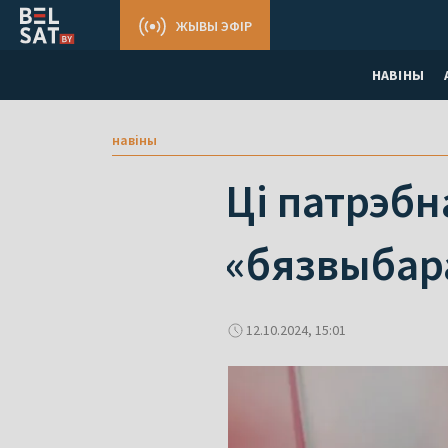
ЖЫВЫ ЭФІР
НАВІНЫ
навіны
Ці патрэбн
«бязвыбар
12.10.2024, 15:01