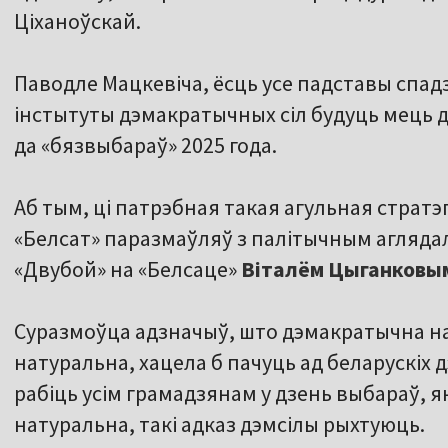
Ціханоўскай.
Паводле Мацкевіча, ёсць усе падставы спа
інстытуты дэмакратычных сіл будуць мець д
да «бязвыбараў» 2025 года.
Аб тым, ці патрэбная такая агульная стратэ
«Белсат» паразмаўляў з палітычным агляда
«Двубой» на «Белсаце»
Віталём Цыганковы
Суразмоўца адзначыў, што дэмакратычна н
натуральна, хацела б пачуць ад беларускіх д
рабіць усім грамадзянам у дзень выбараў, які
натуральна, такі адказ дэмсілы рыхтуюць.