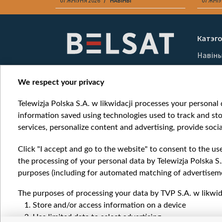
07 ЖНІЎНЯ 2026
НАВІНЫ
07 ЖНІЎ
Item
1
Катэго
of
Навін
10
Вайна
Мерка
We respect your privacy
Онлай
Telewizja Polska S.A. w likwidacji processes your personal d
information saved using technologies used to track and sto
services, personalize content and advertising, provide socia
Click "I accept and go to the website" to consent to the us
the processing of your personal data by Telewizja Polska S.
purposes (including for automated matching of advertiseme
The purposes of processing your data by TVP S.A. w likwida
Store and/or access information on a device
Use limited data to select advertising