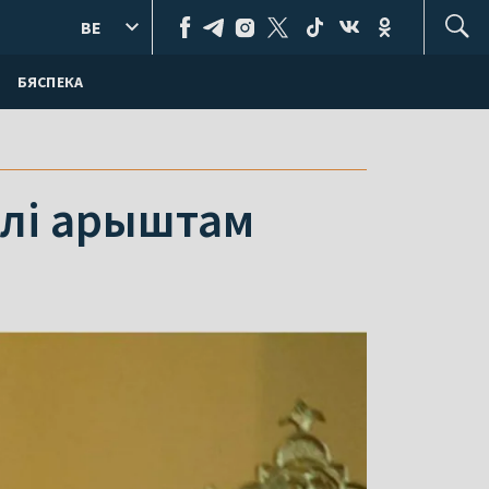
BE
БЯСПЕКА
алі арыштам