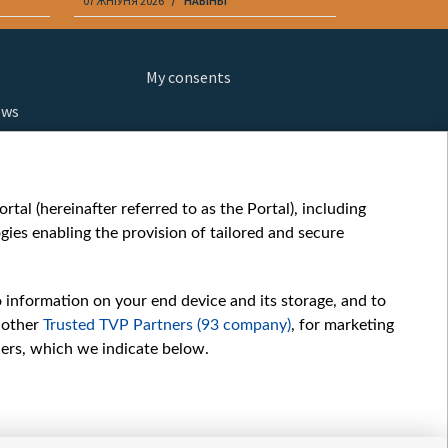
07 ЖНІЎНЯ 2026
НАВІНЫ
07 ЖНІЎНЯ 202
My consents
ews
orts
fe
шы мульт
tal (hereinafter referred to as the Portal), including
glish
ies enabling the provision of tailored and secure
ow
story
o information on your end device and its storage, and to
sic
 other
Trusted TVP Partners (93 company)
, for marketing
oc
hers, which we indicate below.