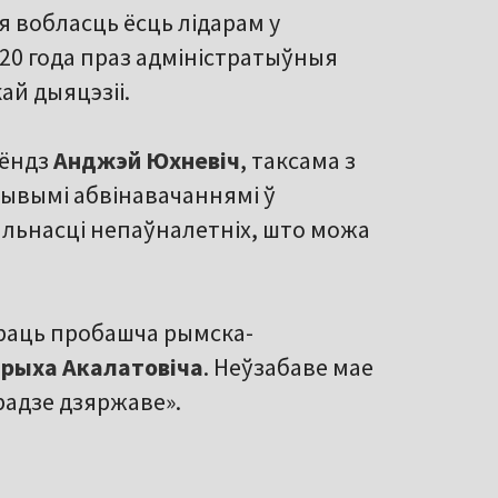
я вобласць ёсць лідарам у
020 года праз адміністратыўныя
ай дыяцэзіі.
сёндз
Анджэй Юхневіч
, таксама з
ывымі абвінавачаннямі ў
льнасці непаўналетніх, што можа
праць пробашча рымска-
нрыха Акалатовіча
. Неўзабаве мае
радзе дзяржаве».