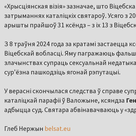
«Хрысціянская візія» зазначае, што Віцебска
затрыманнях каталіцкіх святароў. Усяго з 2
арышты прайшоў 31 ксёндз – з іх 13 з Віцебск
З 8 траўня 2024 года за кратамі застаецца к
Віцебскай вобласці. Яму пагражаюць фальш
злачынствах супраць сексуальнай недатыка
сур'ёзна пашкодзіць ягонай рэпутацыі.
У верасні скончылася следства ў справе су
каталіцкай парафіі ў Валожыне, ксяндза
Ге
адбыцца суд. Святара абвінавачваюць у «зд
Глеб Нержын
belsat.eu