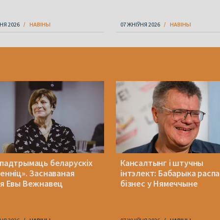
НЯ 2026
НАВІНЫ
07 ЖНІЎНЯ 2026
НАВІНЫ
 падтрымаць беларускіх
Кансалтынг і штучны
менніц». Заснаваная
інтэлект: Бабарыка расп
ія Евы Вежнавец
бізнес у Нямеччыне