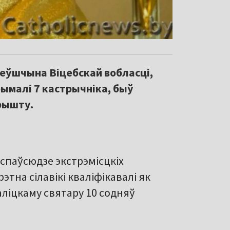
леўшчына Віцебскай вобласці,
ымалі 7 кастрычніка, быў
рышту.
аспаўсюдзе экстрэмісцкіх
рэтна сілавікі кваліфікавалі як
ліцкаму святару 10 содняў