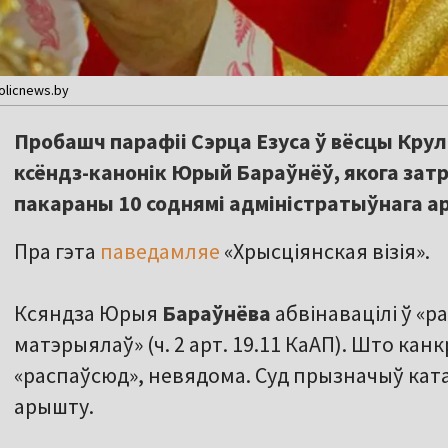
olicnews.by
Пробашч парафіі Сэрца Езуса ў вёсцы Кру
ксёндз-канонік Юрый Бараўнёў, якога затр
пакараны 10 соднямі адміністратыўнага а
Пра гэта
паведамляе
«Хрысціянская візія».
Ксяндза Юрыя
Бараўнёва
абвінавацілі ў «р
матэрыялаў» (ч. 2 арт. 19.11 КаАП). Што канк
«распаўсюд», невядома. Суд прызначыў ката
арышту.