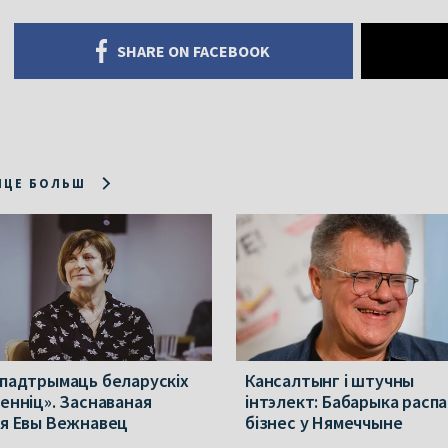
SHARE ON FACEBOOK
ІЦЕ БОЛЬШ
 падтрымаць беларускіх
Кансалтынг і штучны
менніц». Заснаваная
інтэлект: Бабарыка расп
ія Евы Вежнавец
бізнес у Нямеччыне