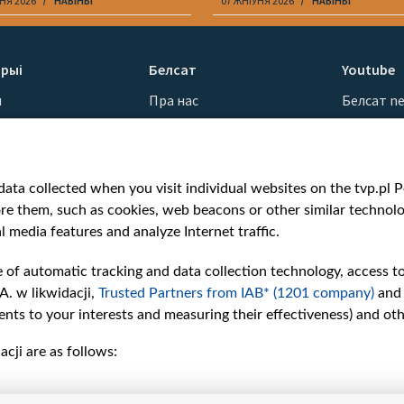
НЯ 2026
НАВІНЫ
07 ЖНІЎНЯ 2026
НАВІНЫ
рыі
Белсат
Youtube
ы
Пра нас
Белсат n
Кантакты
Белсат Sh
ванні
Місія
Белсат Li
н
Каштоўнасці «Белсату»
Жэстачай
ata collected when you visit individual websites on the tvp.pl Por
Як нас глядзець
Belsat En
re them, such as cookies, web beacons or other similar technolog
Узнагароды
Biełsat PL
l media features and analyze Internet traffic.
Міжнародная супраца
Белсат N
Ціск з боку ўладаў
Белсат Hi
e of automatic tracking and data collection technology, access t
Беларусі
Белсат Mu
A. w likwidacji,
Trusted Partners from IAB* (1201 company)
and
Як нас падтрымаць
Белсат D
nts to your interests and measuring their effectiveness) and ot
Правілы выкарыстання
cji are as follows:
матэрыялаў
Інфармацыя аб
адпраўніку