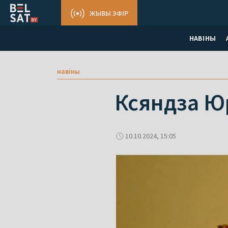
ЖЫВЫ ЭФІР
НАВІНЫ
навіны
Ксяндза Ю
10.10.2024, 15:05