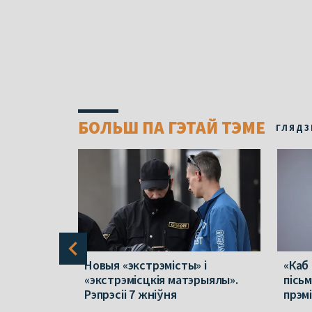
БОЛЬШ ПА ГЭТАЙ ТЭМЕ
ГЛЯДЗ
 ў
Новыя «экстрэмісты» і
«Каб
лік
«экстрэмісцкія матэрыялы».
пісь
у
Рэпрэсіі 7 жніўня
прэм
не