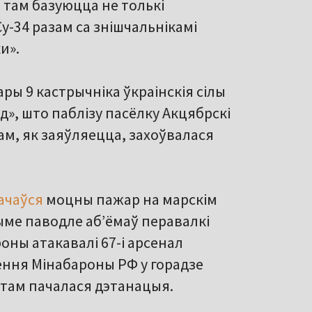
 там базуюцца не толькі
Су-34 разам са знішчальнікамі
и».
ры 9 кастрычніка ўкраінскія сілы
», што паблізу пасёлку Акцябрскі
Там, як заяўляецца, захоўвалася
ачаўся
моцны пажар на марскім
рыме паводле аб’ёмаў перавалкі
роны атакавалі 67-і арсенал
ння Мінабароны РФ у горадзе
й там пачалася дэтанацыя.