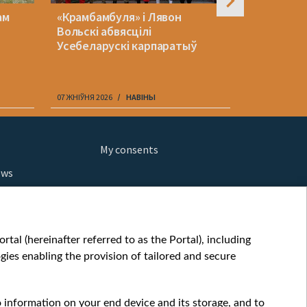
ам
«Крамбамбуля» і Лявон
«Белавія»
Вольскі абвясцілі
куплю тро
Усебеларускі карпаратыў
Аказалася
ўкраінскі
07 ЖНІЎНЯ 2026
НАВІНЫ
07 ЖНІЎНЯ 202
My consents
ews
orts
fe
шы мульт
tal (hereinafter referred to as the Portal), including
glish
ies enabling the provision of tailored and secure
ow
story
o information on your end device and its storage, and to