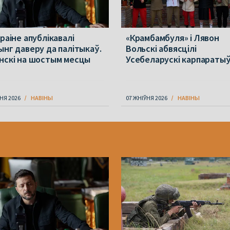
раіне апублікавалі
«Крамбамбуля» і Лявон
ынг даверу да палітыкаў.
Вольскі абвясцілі
нскі на шостым месцы
Усебеларускі карпараты
НЯ 2026
НАВІНЫ
07 ЖНІЎНЯ 2026
НАВІНЫ