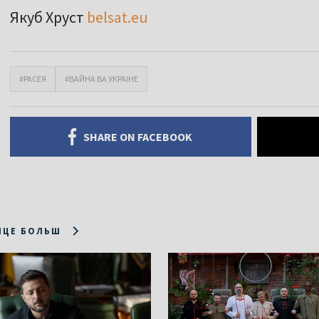
Якуб Хруст
belsat.eu
#РАСЕЯ
#ВАЙНА ВА УКРАІНЕ
SHARE ON FACEBOOK
ІЦЕ БОЛЬШ