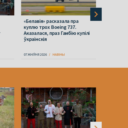
«Белавія» расказала пра
На «Белар
куплю трох Boeing 737.
загінуў пр
ў
Аказалася, праз Гамбію купілі
выпадак 
ўкраінскія
07 ЖНІЎНЯ 2026
НАВІНЫ
07 ЖНІЎНЯ 202