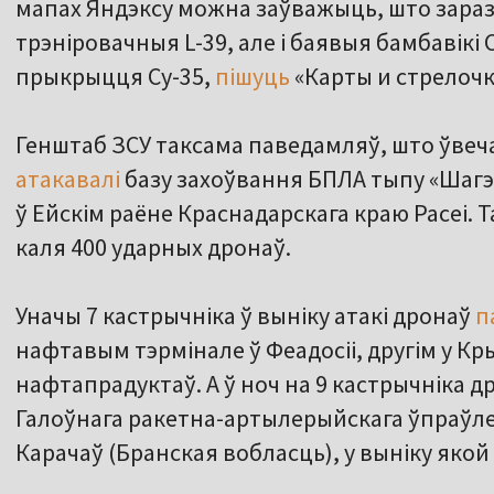
мапах Яндэксу можна заўважыць, што зараз
трэніровачныя L-39, але і баявыя бамбавікі 
прыкрыцця Су-35,
пішуць
«Карты и стрелочк
Генштаб ЗСУ таксама паведамляў, што ўвеча
атакавалі
базу захоўвання БПЛА тыпу «Шагэд
ў Ейскім раёне Краснадарскага краю Расеі. 
каля 400 ударных дронаў.
Уначы 7 кастрычніка ў выніку атакі дронаў
п
нафтавым тэрмінале ў Феадосіі, другім у К
нафтапрадуктаў. А ў ноч на 9 кастрычніка д
Галоўнага ракетна-артылерыйскага ўпраўле
Карачаў (Бранская вобласць), у выніку яко