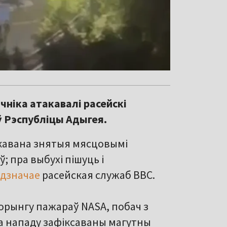
ычніка атакавалі расейскі
ў Рэспубліцы Адыгея.
ркавана знятыя мясцовымі
ў; пра выбухі пішуць і
адзначае
расейская служаб BBC.
торынгу пажараў NASA, побач з
а нападу зафіксаваны магутны