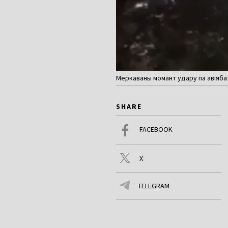
Меркаваны момант удару па авіябаз
SHARE
FACEBOOK
X
TELEGRAM