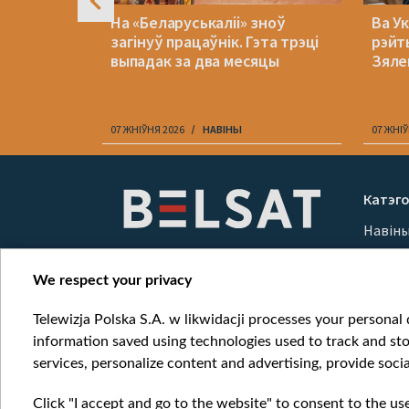
:
На «Беларуськаліі» зноў
Ва Ук
аля
загінуў працаўнік. Гэта трэці
рэйт
аваюць
выпадак за два месяцы
Зяле
07 ЖНІЎНЯ 2026
НАВІНЫ
07 ЖНІЎ
Item
1
Катэго
of
Навін
10
Вайна
Мерка
We respect your privacy
Онлай
Telewizja Polska S.A. w likwidacji processes your personal d
information saved using technologies used to track and sto
services, personalize content and advertising, provide socia
Click "I accept and go to the website" to consent to the us