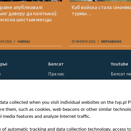
раіне апублікавалі
Каб войска стала сінонім
ынг даверу да палітыкаў.
турмы…
нскі на шостым месцы
НЯ 2026
НАВІНЫ
07 ЖНІЎНЯ 2026
МЕРКАВАННI
рыі
Белсат
Youtube
ы
Пра нас
Белсат n
Кантакты
Белсат Sh
ванні
Місія
Белсат Li
н
Каштоўнасці «Белсату»
Жэстачай
ata collected when you visit individual websites on the tvp.pl Por
Як нас глядзець
Belsat En
re them, such as cookies, web beacons or other similar technolog
Узнагароды
Biełsat PL
l media features and analyze Internet traffic.
Міжнародная супраца
Белсат N
Ціск з боку ўладаў
Белсат Hi
e of automatic tracking and data collection technology, access t