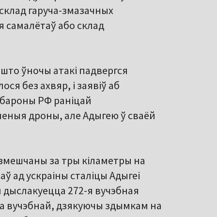
склад гаруча-змазачных
я самалётаў або склад
, што ўночы атакі падвергся
ся без ахвяр, і заявіў аб
абароны РФ раніцай
леныя дроны, але Адыгею ў сваёй
размешчаны за тры кіламетры на
раў ад ускраіны сталіцы Адыгеі
м дыслакуецца 272-я вучэбная
ца вучэбнай, дзякуючы здымкам на