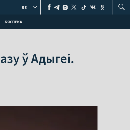
BE
БЯСПЕКА
азу ў Адыгеі.