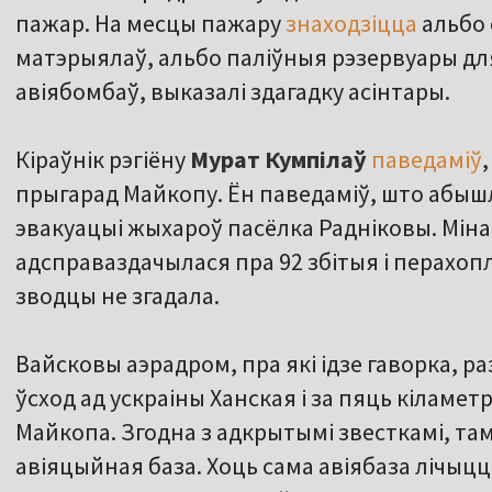
пажар. На месцы пажару
знаходзіцца
альбо 
матэрыялаў, альбо паліўныя рэзервуары дл
авіябомбаў, выказалі здагадку асінтары.
Кіраўнік рэгіёну
Мурат Кумпілаў
паведаміў
прыгарад Майкопу. Ён паведаміў, што абышло
эвакуацыі жыхароў пасёлка Радніковы. Мін
адсправаздачылася пра 92 збітыя і перахоп
зводцы не згадала.
Вайсковы аэрадром, пра які ідзе гаворка, 
ўсход ад ускраіны Ханская і за пяць кіламет
Майкопа. Згодна з адкрытымі звесткамі, та
авіяцыйная база. Хоць сама авіябаза лічыц