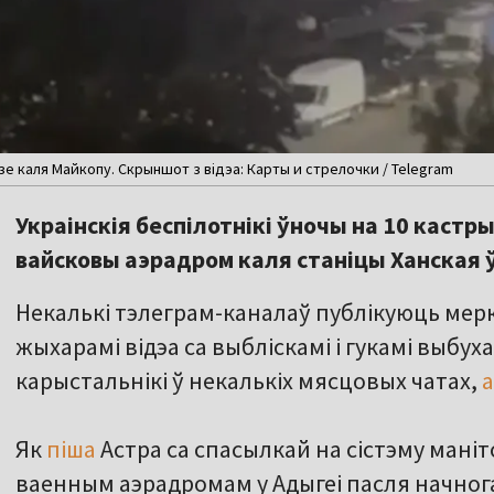
е каля Майкопу. Скрыншот з відэа: Карты и стрелочки / Telegram
Украінскія беспілотнікі ўночы на 10 кастр
вайсковы аэрадром каля станіцы Ханская 
Некалькі тэлеграм-каналаў публікуюць ме
жыхарамі відэа са выбліскамі і гукамі выбуха
карыстальнікі ў некалькіх мясцовых чатах,
Як
піша
Астра са спасылкай на сістэму мані
ваенным аэрадромам у Адыгеі пасля начног