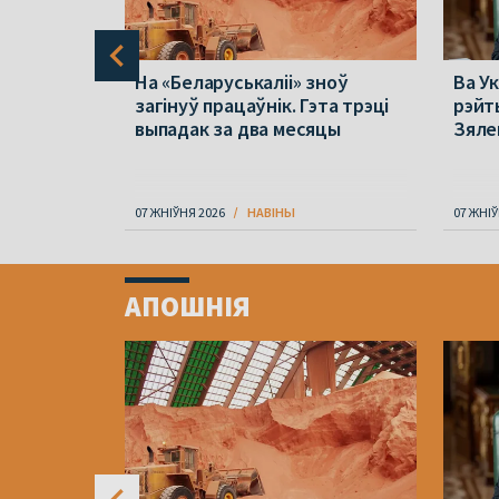
 пра
На «Беларуськаліі» зноў
Ва Ук
37.
загінуў працаўнік. Гэта трэці
рэйт
ію купілі
выпадак за два месяцы
Зяле
07 ЖНІЎНЯ 2026
НАВІНЫ
07 ЖНІЎ
Item
1
АПОШНІЯ
of
4