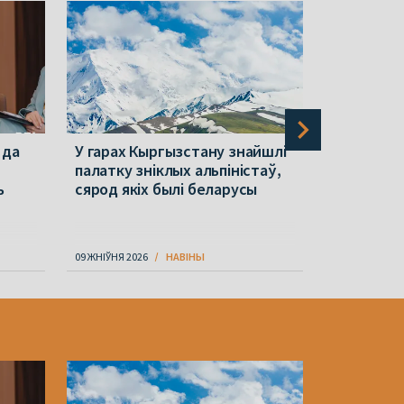
 да
У гарах Кыргызстану знайшлі
У гарах К
палатку зніклых альпіністаў,
беларусы 
ь
сярод якіх былі беларусы
Мікалай С
09 ЖНІЎНЯ 2026
НАВІНЫ
09 ЖНІЎНЯ 202