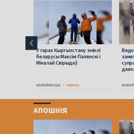
у знайшлі
У гарах Кыргызстану зніклі
Вядо
іністаў,
беларусы Максім Палянскі і
замеж
арусы
Мікалай Свірыдаў
супр
даех
09 ЖНІЎНЯ 2026
НАВІНЫ
09 ЖНІЎ
Item
1
АПОШНІЯ
of
4