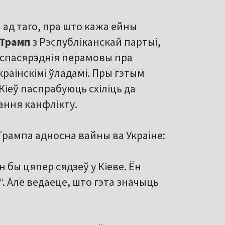
 ад таго, пра што кажа ейны
Трамп
з Рэспубліканскай партыі,
беспасярэднія перамовы пра
украінскімі ўладамі. Пры гэтым
Кіеў паспрабуюць схіліць да
ання канфлікту.
Трампа адносна вайны ва Украіне:
 бы цяпер сядзеў у Кіеве. Ён
“. Але ведаеце, што гэта значыць