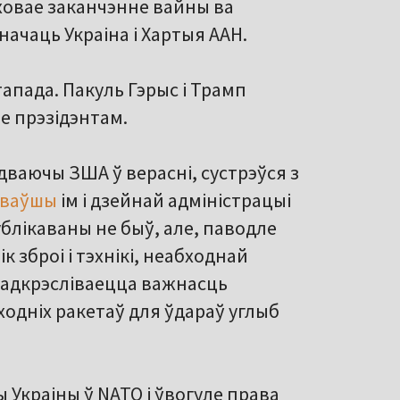
ховае заканчэнне вайны ва
начаць Украіна і Хартыя ААН.
апада. Пакуль Гэрыс і Трамп
 прэзідэнтам.
дваючы ЗША ў верасні, сустрэўся з
аваўшы
ім і дзейнай адміністрацыі
блікаваны не быў, але, паводле
 зброі і тэхнікі, неабходнай
 Падкрэсліваецца важнасць
одніх ракетаў для ўдараў углыб
 Украіны ў NATO і ўвогуле права