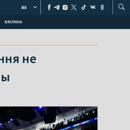
BE
БЯСПЕКА
ння не
ны