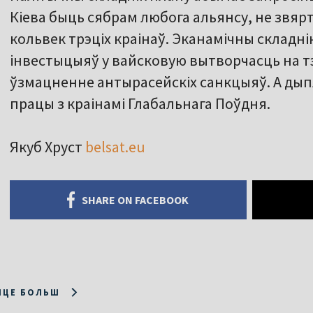
Кіева быць сябрам любога альянсу, не звярт
кольвек трэціх краінаў. Эканамічны склад
інвестыцыяў у вайсковую вытворчасць на тэ
ўзмацненне антырасейскіх санкцыяў. А ды
працы з краінамі Глабальнага Поўдня.
Якуб Хруст
belsat.eu
SHARE ON FACEBOOK
ІЦЕ БОЛЬШ