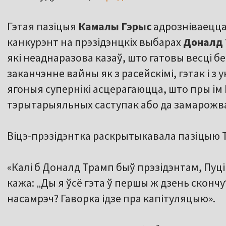
Гэтая пазіцыя
Камалы Гэрыс
адрозніваецца
канкурэнт на прэзідэнцкіх выбарах
Доналд 
які неаднаразова казаў, што гатовы весці 
заканчэнне вайны як з расейскімі, гэтак і з 
ягоныя супернікі асцерагаюцца, што пры ім 
тэрытарыяльных саступак або да замарожв
Віцэ-прэзідэнтка раскрытыкавала пазіцыю 
«Калі б Доналд Трамп быў прэзідэнтам, Пуцін
кажа: „Ды я ўсё гэта ў першы ж дзень скончу
насамрэч? Гаворка ідзе пра капітуляцыю».