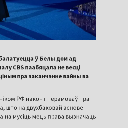
 балатуецца ў Белы дом ад
алу CBS паабяцала не весці
ціным пра заканчэнне вайны ва
ўніком РФ наконт перамоваў пра
ла, што на двухбаковай аснове
раіна мусіць мець права вызначаць