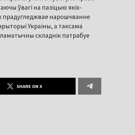
аючы ўвагі на пазіцыю якіх-
нік прадугледжвае нарошчванне
рыторыі Украіны, а таксама
пламатычны складнік патрабуе
SHARE ON X