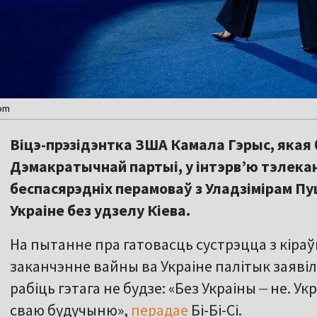
com
Віцэ-прэзідэнтка ЗША Камала Гэрыс, якая
Дэмакратычнай партыі, у інтэрв’ю тэлекан
беспасярэдніх перамоваў з Уладзімірам Пу
Украіне без удзелу Кіева.
На пытанне пра гатовасць сустрэцца з кіра
заканчэнне вайны ва Украіне палітык заяві
рабіць гэтага не будзе: «Без Украіны
‒
не. Ук
сваю будучыню»,
перадае
Бі-Бі-Сі.