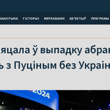
АНАЛІТЫКА
ГІСТОРЫІ
МЕРКАВАННI
АБ'ЕКТЫЎ
ПРАГРАМЫ
яцала ў выпадку абра
 з Пуціным без Украі