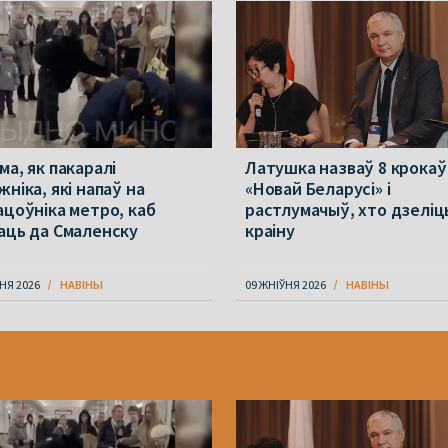
ма, як пакаралі
Латушка назваў 8 крокаў
ніка, які напаў на
«Новай Беларусі» і
ацоўніка метро, каб
растлумачыў, хто дзеліц
аць да Смаленску
краіну
НЯ 2026
НАВІНЫ
09 ЖНІЎНЯ 2026
НАВІНЫ