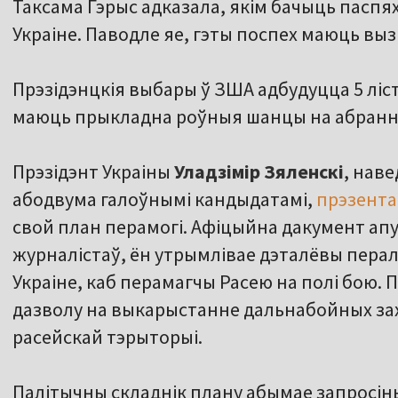
Таксама Гэрыс адказала, якім бачыць паспя
Украіне. Паводле яе, гэты поспех маюць выз
Прэзідэнцкія выбары ў ЗША адбудуцца 5 ліст
маюць прыкладна роўныя шанцы на абранне
Прэзідэнт Украіны
Уладзімір Зяленскі
, наве
абодвума галоўнымі кандыдатамі,
прэзент
свой план перамогі. Афіцыйна дакумент апу
журналістаў, ён утрымлівае дэталёвы пералік
Украіне, каб перамагчы Расею на полі бою.
дазволу на выкарыстанне дальнабойных зах
расейскай тэрыторыі.
Палітычны складнік плану абымае запросіны