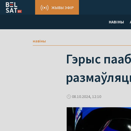
ЖЫВЫ ЭФІР
НАВІНЫ
навіны
Гэрыс пааб
размаўляць
08.10.2024, 12:10