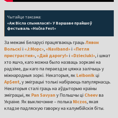
Чытайце таксама:
«Аж Вісла спынялася!» У Варшаве прайшоў
фестываль «Hučna Fest»
За межамі Беларусі працягваюць граць
Лявон
Вольскі
і
«J:Морс»
,
«Naviband»
і
«Петля
пристрастия»
,
«Дай дарогу!»
і
«Dzieciuki»
, і шмат
хто яшчэ, каго можна было назваць зоркамі на
радзіме, ды каго па пераездзе цяжка залічыць у
міжнародныя зоркі. Некаторыя, як
Leibonik
ці
Ap$ent
, у эміграцыі толькі набіраюць папулярнасць.
Некаторыя сталі граць на аўдыторыю краіны
эміграцыі, як
Pan Savyan
у Польшчы ці
Cheev
ва
Украіне. Як выключэнне – полька
Niczos
, якая
кладзе падляскую гаворку на калумбійскія біты.