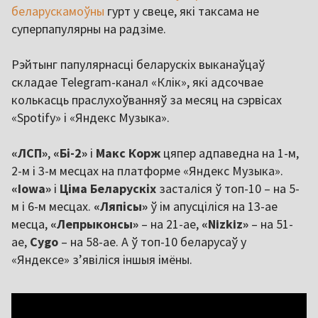
беларускамоўны
гурт у свеце, які таксама не
суперпапулярны на радзіме.
Рэйтынг папулярнасці беларускіх выканаўцаў
складае Telegram-канал «Клік», які адсочвае
колькасць праслухоўванняў за месяц на сэрвісах
«Spotify» і «Яндекс Музыка».
«ЛСП»
,
«Бі-2»
і
Макс Корж
цяпер адпаведна на 1-м,
2-м і 3-м месцах на платформе «Яндекс Музыка».
«Iowa»
і
Ціма Беларускіх
засталіся ў топ-10 – на 5-
м і 6-м месцах.
«Ляпісы»
ў ім апусціліся на 13-ае
месца,
«Лепрыконсы»
– на 21-ае,
«Nizkiz»
– на 51-
ае,
Cygo
– на 58-ае. А ў топ-10 беларусаў у
«Яндексе» з’явіліся іншыя імёны.