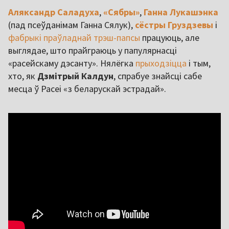
Аляксандр Саладуха
,
«Сябры»
,
Ганна Лукашэнка
(пад псеўданімам Ганна Сялук),
сёстры Груздзевы
і
фабрыкі праўладнай трэш-папсы
працуюць, але
выглядае, што прайграюць у папулярнасці
«расейскаму дэсанту». Нялёгка
прыходзіцца
і тым,
хто, як
Дзмітрый Калдун
, спрабуе знайсці сабе
месца ў Расеі «з беларускай эстрадай».