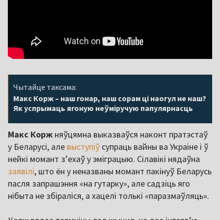
Чытайце таксама:
Макс Корж – наш гонар, наш сорам ці наогул не наш?
Як успрымаць ягоную неўміручую папулярнасць
Макс Корж
няўцямна выказваўся наконт пратэстаў
у Беларусі, але
выступіў
супраць вайны ва Украіне і ў
нейкі момант з’ехаў у эміграцыю. Сілавікі нядаўна
заявілі
, што ён у неназваны момант пакінуў Беларусь
пасля запрашэння «на гутарку», але садзіць яго
нібыта не збіраліся, а хацелі толькі «паразмаўляць».