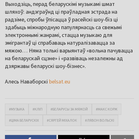
Выходзіць, перад беларускімі музыкамі шмат
шляхоў: андэграўнд ці праўладная эстрада на
радзіме, спробы ўпісацца ў расейскі шоу-біз ці
здабыць міжнародную папулярнасць са свежымі
электроннымі жанрамі, стацца музыкаю для
эмігрантаў ці спрабаваць натуралізавацца за
мяжою… Няма толькі варыянтаў «вольна пачувацца
на беларускай сцэне» і «развіваць незалежны ад
дзяржавы беларускі шоу-бізнес».
Алесь Наваборскі
belsat.eu
#МУЗЫКА
#КЛІП
#БЕЛАРУСЫ ЗА МЯЖОЙ
#МАКС КОРЖ
#ЦІМА БЕЛАРУСКІХ
#СЯРГЕЙ МІХАЛОК
#ЛЯВОН ВОЛЬСКІ