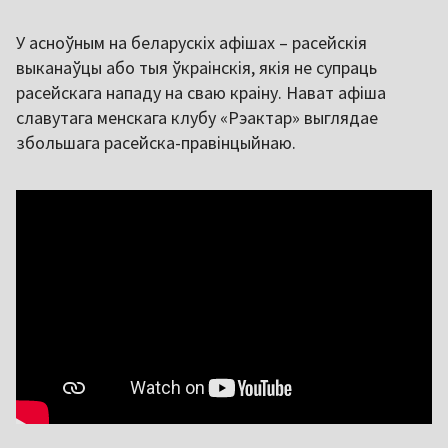
У асноўным на беларускіх афішах – расейскія
выканаўцы або тыя ўкраінскія, якія не супраць
расейскага нападу на сваю краіну. Нават афіша
славутага менскага клубу «Рэактар» выглядае
збольшага расейска-правінцыйнаю.