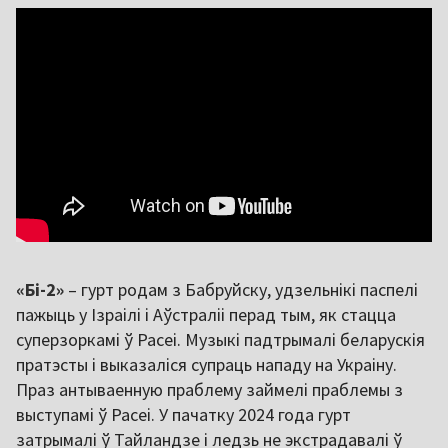
«Бі-2»
– гурт родам з Бабруйску, удзельнікі паспелі
пажыць у Ізраілі і Аўстраліі перад тым, як стацца
суперзоркамі ў Расеі. Музыкі падтрымалі беларускія
пратэсты і выказаліся супраць нападу на Украіну.
Праз антываенную праблему займелі праблемы з
выступамі ў Расеі. У пачатку 2024 года гурт
затрымалі ў Тайландзе і ледзь не экстрадавалі ў