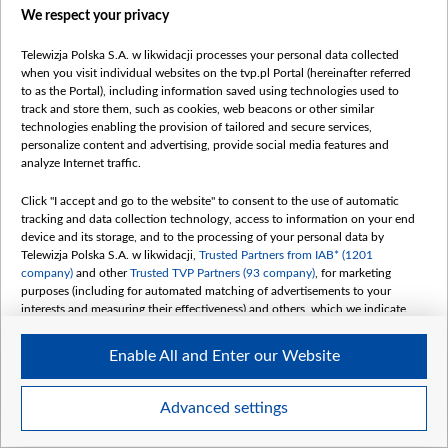
We respect your privacy
АПОШНІЯ
Telewizja Polska S.A. w likwidacji processes your personal data collected
when you visit individual websites on the tvp.pl Portal (hereinafter referred
to as the Portal), including information saved using technologies used to
track and store them, such as cookies, web beacons or other similar
technologies enabling the provision of tailored and secure services,
personalize content and advertising, provide social media features and
analyze Internet traffic.
Click "I accept and go to the website" to consent to the use of automatic
tracking and data collection technology, access to information on your end
Белгідрамет: ліпень у Беларусі
Беларускія на
device and its storage, and to the processing of your personal data by
Telewizja Polska S.A. w likwidacji,
Trusted Partners from IAB* (1201
быў халаднейшым за
на падставе ча
company)
and other
Trusted TVP Partners (93 company)
, for marketing
кліматычную норму, 6 жніўня
забруджаных 
purposes (including for automated matching of advertisements to your
будзе +40°С
interests and measuring their effectiveness) and others, which we indicate
06 ЖНІЎНЯ 2026
НАВІНЫ
06 ЖНІЎНЯ 2026
НАВІНЫ
below.
Enable All and Enter our Website
The purposes of processing your data by TVP S.A. w likwidacji are as
follows:
Store and/or access information on a device
Advanced settings
Use limited data to select advertising
Create profiles for personalised advertising