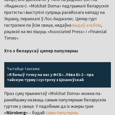
«Яндексе»). «Molchat Doma» падтрымалі беларускія
пратэсты і выступілі супраць расейскага нападу на
Украіну, пераехалі ў Лос-Анджэлес. Цяпер гурт
гастралюе па ўсім свеце, нядаўна
выдаў альбом
,
рэцэнзіі на які пішуць «Associated Press» і «Financial
Times».
Хто з беларусаў цяпер папулярны
Чытайце таксама:
«Я бачыў тэчку на нас у ФСБ». Лёва Бі-2 – пра
тайскую турму і сустрэчу з Ціханоўскай
Праз суму прыкметаў «Molchat Doma» можна па-
ранейшаму назваць самым папулярным беларускім
гуртом у свеце. У падобным да іх жанры грае
«Nürnberg»
– бадай
самы папулярны