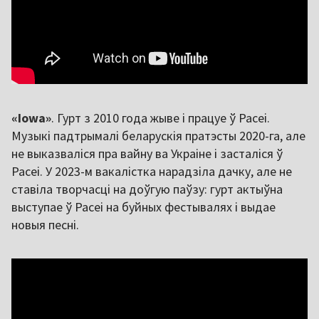
«Iowa»
. Гурт з 2010 года жыве і працуе ў Расеі.
Музыкі падтрымалі беларускія пратэсты 2020-га, але
не выказваліся пра вайну ва Украіне і засталіся ў
Расеі. У 2023-м вакалістка нарадзіла дачку, але не
ставіла творчасці на доўгую паўзу: гурт актыўна
выступае ў Расеі на буйных фестывалях і выдае
новыя песні.