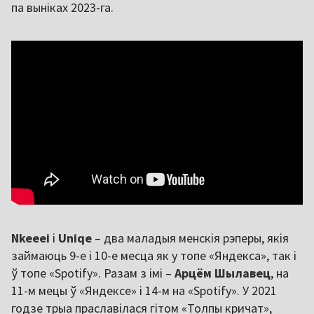
па выніках 2023-га.
Nkeeei
і
Uniqe
– два маладыя менскія рэперы, якія
займаюць 9-е і 10-е месца як у топе «Яндекса», так і
ў топе «Spotify». Разам з імі –
Арцём Шылавец
, на
11-м мецы ў «Яндексе» і 14-м на «Spotify». У 2021
годзе трыа праславілася гітом «Толпы кричат»,