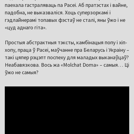
паехала гастраляваць па Расеі. Аб пратэстах і вайне,
падобна, не выказваліся. Хоць суперзоркамі і
гэдлайнерамі топавых фэстаў не сталі, яны ўжо і не
«цуд аднаго гіта».
Простыя абстрактныя тэксты, камбінацыя попу і хіп-
хопу, праца ў Расеі, маўчанне пра Беларусь і Украіну –
такі цяпер рэцэпт поспеху для маладых выканаўцаў?
Неабавязкова. Вось жа «Molchat Doma» – самыя… Ці
ўжо не самыя?