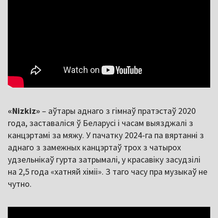
«Nizkiz»
– аўтары аднаго з гімнаў пратэстаў 2020
года, заставаліся ў Беларусі і часам выязджалі з
канцэртамі за мяжу. У пачатку 2024-га па вяртанні з
аднаго з замежных канцэртаў трох з чатырох
удзельнікаў гурта затрымалі, у красавіку засудзілі
на 2,5 года «хатняй хіміі». З таго часу пра музыкаў не
чутно.