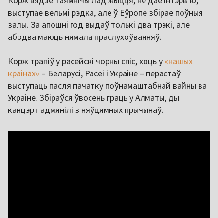
Корж вядзе таямнічы лад жыцця, не дае інтэрв’ю,
выступае вельмі рэдка, але ў Еўропе збірае поўныя
залы. За апошні год выдаў толькі два трэкі, але
абодва маюць нямала праслухоўванняў.
Корж трапіў у расейскі чорны спіс, хоць у
«нашых
краінах»
– Беларусі, Расеі і Украіне – перастаў
выступаць пасля пачатку поўнамаштабнай вайны ва
Украіне. Збіраўся ўвосень граць у Алматы, ды
канцэрт адмянілі з няўцямных прычынаў.