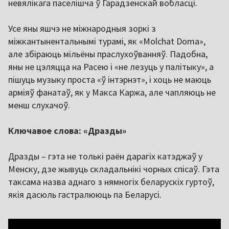
невялікага паселішча ў Гарадзенскай вобласці.
Усе яны яшчэ не міжнародныя зоркі з
міжкантынентальнымі турамі, як «Molchat Doma»,
але збіраюць мільёны праслухоўванняў. Падобна,
яны не цэляцца на Расею і «не лезуць у палітыку», а
пішуць музыку проста «ў інтэрнэт», і хоць не маюць
арміяў фанатаў, як у Макса Каржа, але чапляюць не
менш слухачоў.
Ключавое слова: «Дразды»
Дразды – гэта не толькі раён дарагіх катэджаў у
Менску, дзе жывуць складальнікі чорных спісаў. Гэта
таксама назва аднаго з нямногіх беларускіх гуртоў,
якія дасюль гастралююць па Беларусі.