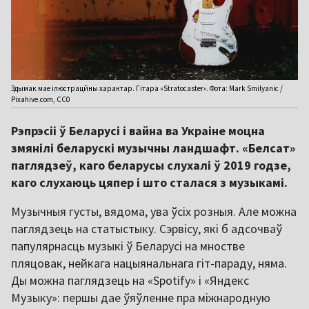
Здымак мае ілюстрацйны характар. Гітара «Stratocaster». Фота: Mark Smilyanic /
Pixahive.com, CC0
Рэпрэсіі ў Беларусі і вайна ва Украіне моцна
змянілі беларускі музычны ландшафт. «Белсат»
паглядзеў, каго беларусы слухалі ў 2019 годзе,
каго слухаюць цяпер і што сталася з музыкамі.
Музычныя густы, вядома, ува ўсіх розныя. Але можна
паглядзець на статыстыку. Сэрвісу, які б адсочваў
папулярнасць музыкі ў Беларусі на мностве
пляцовак, нейкага нацыянальнага гіт-параду, няма.
Ды можна паглядзець на «Spotify» і «Яндекс
Музыку»: першы дае ўяўленне пра міжнародную