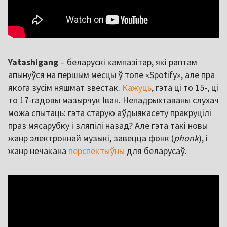
Yatashigang
– беларускі кампазітар, які раптам
апынуўся на першым месцы ў топе «Spotify», але пра
якога зусім няшмат звестак.
Кажуць
, гэта ці то 15-, ці
то 17-гадовы мазырчук Іван. Непадрыхтаваны слухач
можа спытаць: гэта старую аўдыякасету пракруцілі
праз мясарубку і зляпілі назад? Але гэта такі новы
жанр электроннай музыкі, завецца фонк (
phonk
), і
жанр нечакана
перспектыўны
для беларусаў.