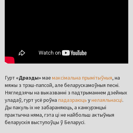
Гурт
«Дразды»
мае
максімальна прымітыўныя
, на
мяжы з трэш-папсой, але беларускамоўныя песні.
Нягледзячы на выказванні з падтрыманнем дзейных
уладаў, гурт усё роўна
падазраюць
у
нелаяльнасці
.
Ды пакуль іх не забараняюць, а канкурэнцыі
практычна няма, гэта ці не найбольш актыўныя
беларускія выступоўцы ў Беларусі.