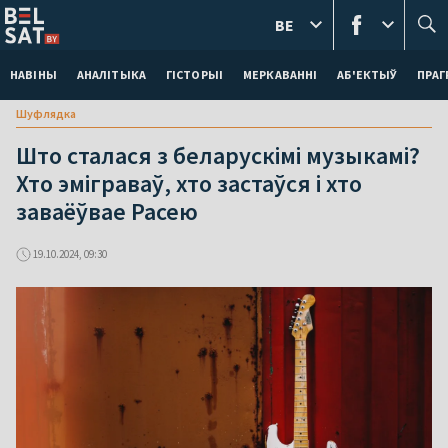
BE
НАВІНЫ
АНАЛІТЫКА
ГІСТОРЫІ
МЕРКАВАННI
АБ'ЕКТЫЎ
ПРАГ
Шуфлядка
Што сталася з беларускімі музыкамі?
Хто эміграваў, хто застаўся і хто
заваёўвае Расею
19.10.2024, 09:30