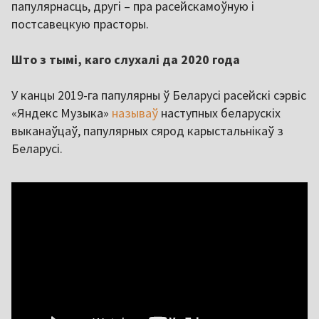
папулярнасць, другі – пра расейскамоўную і
постсавецкую прасторы.
Што з тымі, каго слухалі да 2020 года
У канцы 2019-га папулярны ў Беларусі расейскі сэрвіс
«Яндекс Музыка»
называў
наступных беларускіх
выканаўцаў, папулярных сярод карыстальнікаў з
Беларусі.