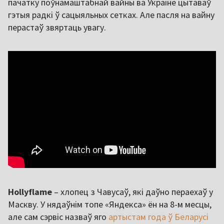
пачатку поўнамаштабнай вайны ва Украіне цытаваў
гэтыя радкі ў сацыяльных сетках. Але пасля на вайну
перастаў звяртаць увагу.
Hollyflame
– хлопец з Чавусаў, які даўно пераехаў у
Маскву. У нядаўнім топе «Яндекса» ён на 8-м месцы,
але сам сэрвіс назваў яго
артыстам года ў Беларусі