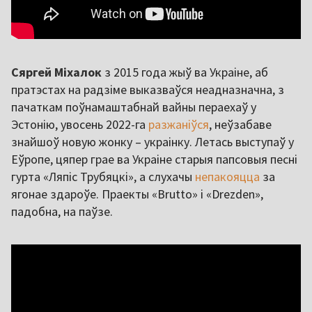
Сяргей Міхалок
з 2015 года жыў ва Украіне, аб
пратэстах на радзіме выказваўся неадназначна, з
пачаткам поўнамаштабнай вайны пераехаў у
Эстонію, увосень 2022-га
разжаніўся
, неўзабаве
знайшоў новую жонку – украінку. Летась выступаў у
Еўропе, цяпер грае ва Украіне старыя папсовыя песні
гурта «Ляпіс Трубяцкі», а слухачы
непакояцца
за
ягонае здароўе. Праекты «Brutto» і «Drezden»,
падобна, на паўзе.