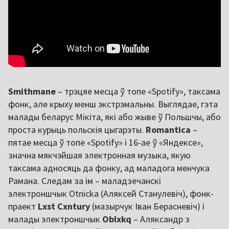
Smithmane
– трэцяе месца ў топе «Spotify», таксама
фонк, але крыху менш экстрэмальны. Выглядае, гэта
малады беларус Мікіта, які або жыве ў Польшчы, або
проста курыць польскія цыгарэты.
Romantica
–
пятае месца ў топе «Spotify» і 16-ае ў «Яндексе»,
значна мякчэйшая электронная музыка, якую
таксама адносяць да фонку, ад маладога менчука
Рамана. Следам за ім – маладзечанскі
электроншчык Otnicka (Аляксей Станулевіч), фонк-
праект
Lxst Cxntury
(мазырчук Іван Берасневіч) і
малады электроншчык
Oblxkq
– Аляксандр з