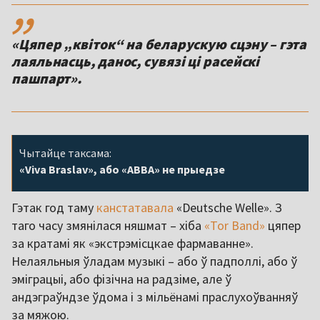
,,
«Цяпер „квіток“ на беларускую сцэну – гэта
лаяльнасць, данос, сувязі ці расейскі
пашпарт».
Чытайце таксама:
«Viva Braslav», або «ABBA» не прыедзе
Гэтак год таму
канстатавала
«Deutsche Welle». З
таго часу змянілася няшмат – хіба
«Tor Band»
цяпер
за кратамі як «экстрэмісцкае фармаванне».
Нелаяльныя ўладам музыкі – або ў падполлі, або ў
эміграцыі, або фізічна на радзіме, але ў
андэграўндзе ўдома і з мільёнамі праслухоўванняў
за мяжою.