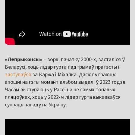
«Лепрыконсы»
– зоркі пачатку 2000-х, засталіся ў
Беларусі, хоць лідар гурта падтрымаў пратэсты і
заступаўся
за Каржа і Міхалка. Дасюль граюць:
апошні на гэты момант альбом выдалі ў 2023 годзе.
Часам выступаюць у Расеі на не самых топавых
пляцоўках, хоць у 2022-м лідар гурта выказваўся
супраць нападу на Украіну.