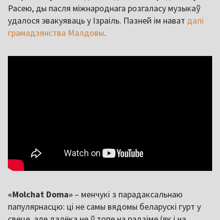
Расею, ды пасля міжнароднага розгаласу музыкаў
удалося эвакуяваць у Ізраіль. Пазней ім нават
далі
грамадзянства Малдовы
.
«Molchat Doma»
– менчукі з парадаксальнаю
папулярнасцю: ці не самы вядомы беларускі гурт у
свеце, але далёка не ў топе на радзіме (як і на