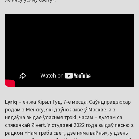
Lyriq
– ён жа Кірыл Гуд, 7-е месца. Саўндпрадзюсар
родам з Менску, які даўно жыве ў Маскве, а з
нядаўна выдае ўласныя трэкі, часам – дуэтам са
спявачкай Zivert. У студзені 2022 года выдаў песню з
радком «Нам трэба свет, дзе няма вайны», у дзень