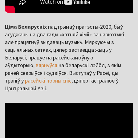
Ціма Беларускіх
падтрымаў пратэсты-2020, быў
асуджаны на два гады «хатняй хіміі» за наркотыкі,
але працягнуў выдаваць музыку. Мяркуючы з
сацыяльных сетках, цяпер застаецца жыць у
Беларусі, працуе на расейскамоўную
аўдыторыю,
вярнуўся
на беларускі лэйбл, з якім
раней сварыўся і судзіўся. Выступаў у Расеі, ды
трапіў у
расейскі чорны спіс
, цяпер гастралюе ў
Цэнтральнай Азіі.