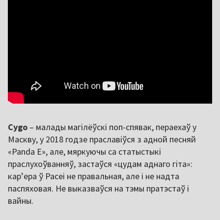
Cygo
– малады магілёўскі поп-спявак, пераехаў у
Маскву, у 2018 годзе праславіўся з адной песняй
«Panda E», але, мяркуючы са статыстыкі
праслухоўванняў, застаўся «цудам аднаго гіта»:
кар’ера ў Расеі не правальная, але і не надта
паспяховая. Не выказваўся на тэмы пратэстаў і
вайны.