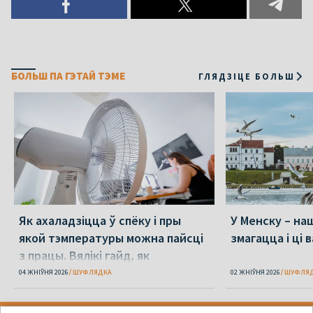
БОЛЬШ ПА ГЭТАЙ ТЭМЕ
ГЛЯДЗІЦЕ БОЛЬШ
Як ахаладзіцца ў спёку і пры
У Менску – наш
якой тэмпературы можна пайсці
змагацца і ці 
з працы. Вялікі гайд, як
перажыць спёку
04 ЖНІЎНЯ 2026
ШУФЛЯДКА
02 ЖНІЎНЯ 2026
ШУФЛЯ