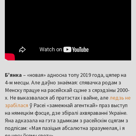
Б’янка
– «новая» адносна топу 2019 года, цяпер на
4-м месцы. Але даўно знаёмая: спявачка родам з
Менску працуе на расейскай сцэне з сярэдзіны 2000-
х. Не выказвалася аб пратэстах і вайне, але
ледзь не
зрабілася
ў Расеі «замежнай агенткай» праз выступ
на нямецкім фэсце, дзе збіралі ахвяраванні Украіне.
Яна адказала на гэта здымкам з расейскім сцягам з
подпісам: «Мая пазіцыя абсалютна зразумелая, і я
яе нясу ўсяму свету».