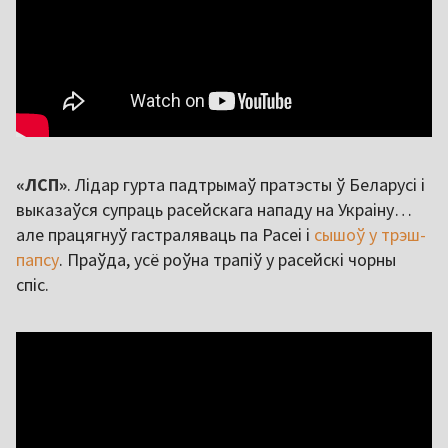
«ЛСП»
. Лідар гурта падтрымаў пратэсты ў Беларусі і
выказаўся супраць расейскага нападу на Украіну…
але працягнуў гастраляваць па Расеі і
сышоў у трэш-
папсу
. Праўда, усё роўна трапіў у расейскі чорны
спіс.