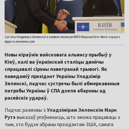
Сустэча Уладзіміра Зяленскага з новым генсекам NATO Маркам Рутэ. Фота: скрын з
відэа ru.euronews.com
Новы кіраўнік вайсковага альянсу прыбыў у
Кіеў, калі ва ўкраінскай сталіцы двойчы
спрацавалі сірэны паветранай трывогі. Як
паведаміў прэзідэнт Украіны Уладзімір
Зяленскі, падчас сустрэчы былі абмеркаваныя
патрэбы Украіны ў СПА дзеля абароны ад
расейскіх удараў.
Падчас размовы з
Уладзімірам Зяленскім
Марк
Рутэ
выказаў упэўненасць, што зможа працаваць з
тым, хто будзе абраны прэзідэнтам ЗША, самага