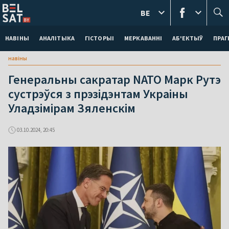
BE
НАВІНЫ
АНАЛІТЫКА
ГІСТОРЫІ
МЕРКАВАННI
АБ'ЕКТЫЎ
ПРАГ
навіны
Генеральны сакратар NATO Марк Рутэ
сустрэўся з прэзідэнтам Украіны
Уладзімірам Зяленскім
03.10.2024, 20:45