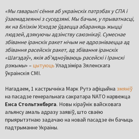
«Мы гаварылі сёння аб украінскіх патрэбах у СПА і
ўзаемадзеянні з суседзямі. Мы бачым, у прыватнасці,
як на Блізкім Усходзе ўдаецца абараняць жыцці
людзей, дзякуючы адзінству саюзнікаў. Сумеснае
збіванне іранскіх ракет нічым не адрозніваецца ад
збівання расейскіх ракет, ад збівання іранскіх
«Шагэдаў», якія аб'ядноўваюць расейскі і Іранскі
рэжымы
» –
цытуюць
Уладзіміра Зяленскага
ўкраінскія СМІ.
Нагадаем, 1 кастрычніка Марк Рутэ афіцыйна
змяніў
на пасадзе генеральнага сакратара NATO нарвежца
Енса Стольтэнбэрга
. Новы кіраўнік вайсковага
альянсу амаль адразу заявіў, што сваёю
прыярытэтнаю задачаю на новай пасадзе ён бачыць
падтрыманне Украіны.