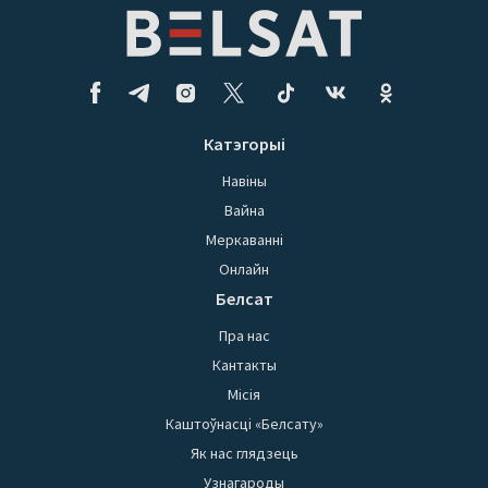
Катэгорыі
Навіны
Вайна
Меркаванні
Онлайн
Белсат
Пра нас
Кантакты
Місія
Каштоўнасці «Белсату»
Як нас глядзець
Узнагароды