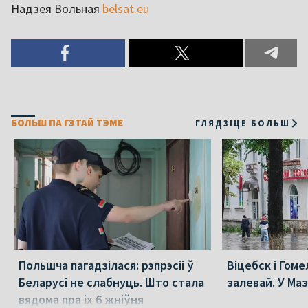
Надзея Вольная
belsat.eu
БОЛЬШ ПА ГЭТАЙ ТЭМЕ
ГЛЯДЗІЦЕ БОЛЬШ
Польшча пагадзілася: рэпрэсіі ў
Віцебск і Гоме
Беларусі не слабнуць. Што стала
залевай. У Ма
вядома пра іх 6 жніўня