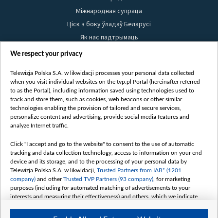
Міжнародная супраца
Ціск з боку ўладаў Беларусі
Як нас падтрымаць
Правілы выкарыстання матэрыялаў
We respect your privacy
Інфармацыя аб адпраўніку
Telewizja Polska S.A. w likwidacji processes your personal data collected
Бяспека
when you visit individual websites on the tvp.pl Portal (hereinafter referred
Youtube
to as the Portal), including information saved using technologies used to
track and store them, such as cookies, web beacons or other similar
Белсат news
technologies enabling the provision of tailored and secure services,
personalize content and advertising, provide social media features and
Белсат Shorts
analyze Internet traffic.
Белсат Life
Click "I accept and go to the website" to consent to the use of automatic
Жэстачайшы мульт
tracking and data collection technology, access to information on your end
Belsat English
device and its storage, and to the processing of your personal data by
Telewizja Polska S.A. w likwidacji,
Trusted Partners from IAB* (1201
Biełsat PL
company)
and other
Trusted TVP Partners (93 company)
, for marketing
Белсат Now
purposes (including for automated matching of advertisements to your
interests and measuring their effectiveness) and others, which we indicate
Белсат History
below.
Белсат Music