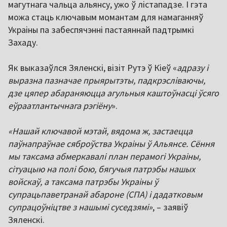
магутнага чальца альянсу, ужо ў лістападзе. І гэта
можа стаць ключавым момантам для намаганняў
Украіны па забеспячэнні пастаяннай падтрымкі
Захаду.
Як выказаўлся Зяленскі, візіт Рутэ ў Кіеў «
адразу і
выразна пазначае прыярытэты, падкрэсліваючы,
дзе цяпер абараняюцца агульныя каштоўнасці ўсяго
еўраатлантычнага рэгіёну
».
«Нашай ключавой мэтай, вядома ж, застаецца
паўнапраўнае сяброўства Украіны ў Альянсе. Сёння
мы таксама абмеркавалі план перамогі Украіны,
сітуацыю на полі бою, бягучыя патрэбы нашых
войскаў, а таксама патрэбы Украіны ў
супрацьпаветранай абароне (СПА) і дадатковым
супрацоўніцтве з нашымі суседзямі»
, – заявіў
Зяленскі.