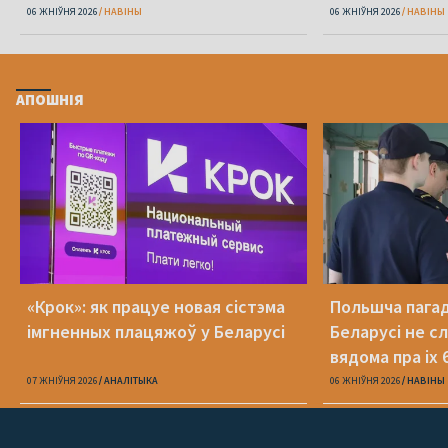
06 ЖНІЎНЯ 2026
НАВІНЫ
06 ЖНІЎНЯ 2026
НАВІНЫ
АПОШНІЯ
«Крок»: як працуе новая сістэма
Польшча пагадз
імгненных плацяжоў у Беларусі
Беларусі не с
вядома пра іх 
07 ЖНІЎНЯ 2026
АНАЛІТЫКА
06 ЖНІЎНЯ 2026
НАВІНЫ