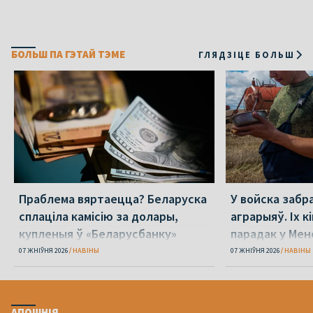
БОЛЬШ ПА ГЭТАЙ ТЭМЕ
ГЛЯДЗІЦЕ БОЛЬШ
Праблема вяртаецца? Беларуска
У войска забр
сплаціла камісію за долары,
аграрыяў. Іх к
купленыя ў «Беларусбанку»
парадак у Мен
07 ЖНІЎНЯ 2026
НАВІНЫ
07 ЖНІЎНЯ 2026
НАВІНЫ
АПОШНІЯ