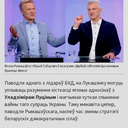
Віталь Рымашэўскі і Юрый Губарэвіч ў праграме «Двубой» з Віталём Цыганковым.
Крыніца: Белсат
Паводле аднаго з лідараў БХД, на Лукашэнку могуць
уплываць разуменне хісткасці ягоных адносінаў з
Уладзімірам Пуціным
і магчымае хуткае спыненне
вайны таго супраць Украіны. Таму менавіта цяпер,
паводле Рымашэўскага, наспеў час змены стратэгіі
беларускіх дэмакратычных сілаў: