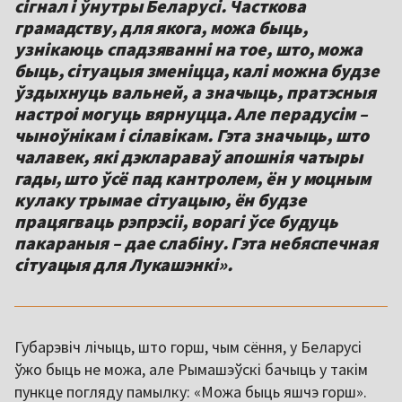
сігнал і ўнутры Беларусі. Часткова
грамадству, для якога, можа быць,
узнікаюць спадзяванні на тое, што, можа
быць, сітуацыя зменіцца, калі можна будзе
ўздыхнуць вальней, а значыць, пратэсныя
настроі могуць вярнуцца. Але перадусім –
чыноўнікам і сілавікам. Гэта значыць, што
чалавек, які дэклараваў апошнія чатыры
гады, што ўсё пад кантролем, ён у моцным
кулаку трымае сітуацыю, ён будзе
працягваць рэпрэсіі, ворагі ўсе будуць
пакараныя – дае слабіну. Гэта небяспечная
сітуацыя для Лукашэнкі».
Губарэвіч лічыць, што горш, чым сёння, у Беларусі
ўжо быць не можа, але Рымашэўскі бачыць у такім
пункце погляду памылку: «Можа быць яшчэ горш».