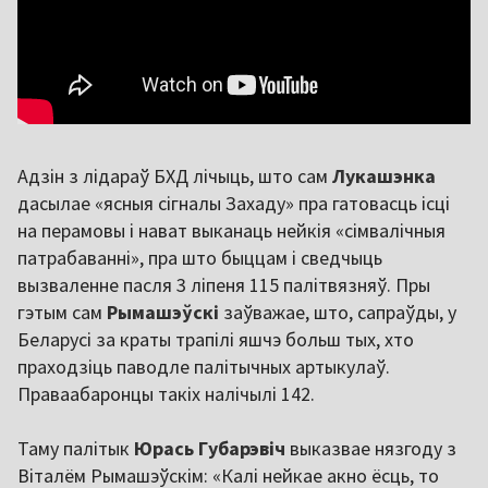
Адзін з лідараў БХД лічыць, што сам
Лукашэнка
дасылае «ясныя сігналы Захаду» пра гатовасць ісці
на перамовы і нават выканаць нейкія «сімвалічныя
патрабаванні», пра што быццам і сведчыць
вызваленне пасля 3 ліпеня 115 палітвязняў. Пры
гэтым сам
Рымашэўскі
заўважае, што, сапраўды, у
Беларусі за краты трапілі яшчэ больш тых, хто
праходзіць паводле палітычных артыкулаў.
Праваабаронцы такіх налічылі 142.
Таму палітык
Юрась Губарэвіч
выказвае нязгоду з
Віталём Рымашэўскім: «Калі нейкае акно ёсць, то