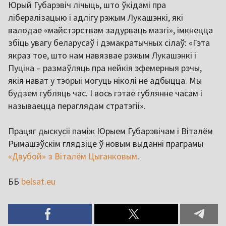
Юрый Губарэвіч лічыць, што ўкідамі пра
лібералізацыю і адлігу рэжым Лукашэнкі, які
валодае «майстэрствам задурваць мазгі», імкнецца
збіць увагу беларусаў і дэмакратычных сілаў: «Гэта
якраз тое, што нам навязвае рэжым Лукашэнкі і
Пуціна – размаўляць пра нейкія эфемерныя рэчы,
якія нават у тэорыі могуць ніколі не адбыцца. Мы
будзем губляць час. І вось гэтае гублянне часам і
называецца пераглядам стратэгіі».
Працяг дыскусіі паміж Юрыем Губарэвічам і Віталём
Рымашэўскім глядзіце ў новым выданні праграмы
«Двубой» з Віталём Цыганковым
.
ББ
belsat.eu