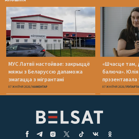
МУС Латвіі настойвае: закрыццё
«Шчасце там, 
мяжы з Беларуссю дапаможа
балюча». Юлія
змагацца з мігрантамі
прэзентавала 
«Пока я искал
07 ЖНІЎНЯ 2026
КАМЕНТАР
07 ЖНІЎНЯ 2026
РЭПАРТ