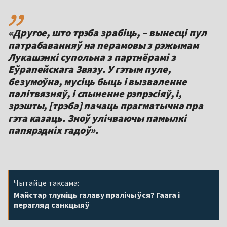
,,
«Другое, што трэба зрабіць, – вынесці пул
патрабаванняў на перамовы з рэжымам
Лукашэнкі супольна з партнёрамі з
Еўрапейскага Звязу. У гэтым пуле,
безумоўна, мусіць быць і вызваленне
палітвязняў, і спыненне рэпрэсіяў, і,
зрэшты, [трэба] пачаць прагматычна пра
гэта казаць. Зноў улічваючы памылкі
папярэдніх гадоў».
Чытайце таксама:
Майстар тлуміць галаву пралічыўся? Гаага і
перагляд санкцыяў