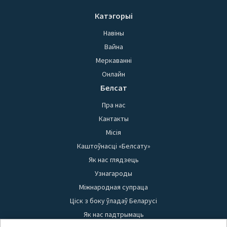
Катэгорыі
Навіны
Вайна
Меркаванні
Онлайн
Белсат
Пра нас
Кантакты
Місія
Каштоўнасці «Белсату»
Як нас глядзець
Узнагароды
Міжнародная супраца
Ціск з боку ўладаў Беларусі
Як нас падтрымаць