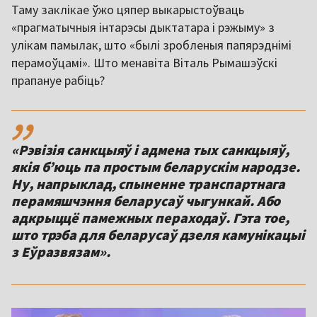
Таму заклікае ўжо цяпер выкарыстоўваць
«прагматычныя інтарэсы дыктатара і рэжыму» з
улікам памылак, што «былі зробленыя папярэднімі
перамоўцамі». Што менавіта Віталь Рымашэўскі
прапануе рабіць?
,,
«Рэвізія санкцыяў і адмена тых санкцыяў,
якія б’юць па простым беларускім народзе.
Ну, напрыклад, спыненне транспартнага
перамяшчэння беларусаў чыгункай. Або
адкрыццё памежных пераходаў. Гэта тое,
што трэба для беларусаў дзеля камунікацыі
з Еўразвязам».