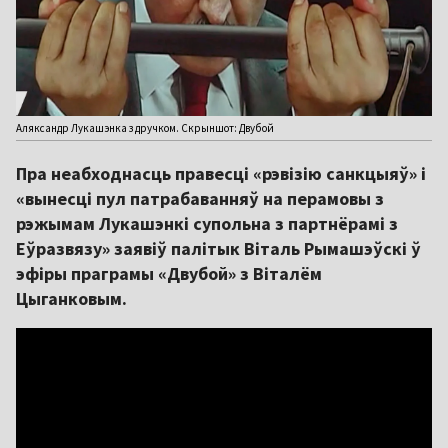
Аляксандр Лукашэнка з дручком. Скрыншот: Двубой
Пра неабходнасць правесці «рэвізію санкцыяў» і
«вынесці пул патрабаванняў на перамовы з
рэжымам Лукашэнкі супольна з партнёрамі з
Еўразвязу» заявіў палітык Віталь Рымашэўскі ў
эфіры праграмы «Двубой» з Віталём
Цыганковым.