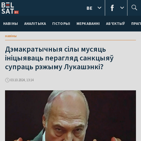
BE
НАВІНЫ
АНАЛІТЫКА
ГІСТОРЫІ
МЕРКАВАННI
АБ'ЕКТЫЎ
ПРАГ
навіны
Дэмакратычныя сілы мусяць
ініцыяваць перагляд санкцыяў
супраць рэжыму Лукашэнкі?
03.10.2024, 13:14