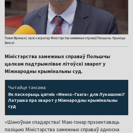
Павэл Вроньскі, прэс-сакратар Міністэрства замежных справаў Польшчы. Крыніца:
Белсат
Міністэрства замежных справаў Польшчы
цалкам падтрымлівае літоўскі зварот у
Міжнародны крымінальны суд.
Чытайце таксама:
Як паскорыць цягнік «Менск–Гаага» для Лукашэнкі?
Латушка пра зварот у Міжнародны крымінальны
суд
«Шаноўнае спадарства! Маю гонар прэзентаваць
пазіцыю Міністэрства замежных справаў адносна