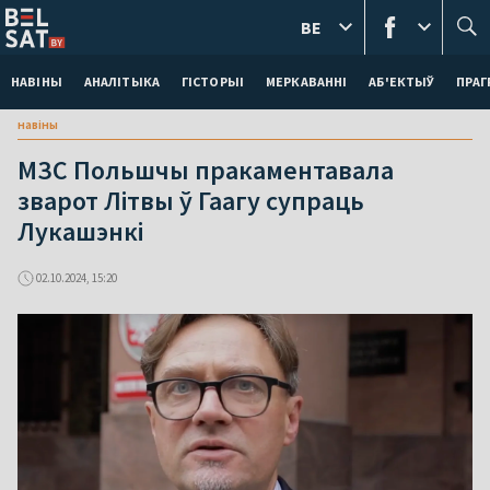
BE
НАВІНЫ
АНАЛІТЫКА
ГІСТОРЫІ
МЕРКАВАННI
АБ'ЕКТЫЎ
ПРАГ
навіны
МЗС Польшчы пракаментавала
зварот Літвы ў Гаагу супраць
Лукашэнкі
02.10.2024, 15:20