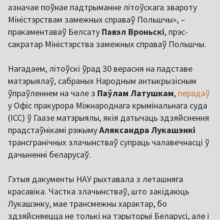
азначае поўнае падтрыманне літоўскага звароту
Міністэрствам замежных справаў Польшчы», –
пракаментаваў Белсату
Павэл Вроньскі
, прэс-
сакратар Міністэрства замежных справаў Польшчы.
Нагадаем, літоўскі ўрад 30 верасня на падставе
матэрыялаў, сабраных Народным антыкрызісным
ўпраўленнем на чале з
Паўлам Латушкам
,
перадаў
у Офіс пракурора Міжнароднага крымінальнага суда
(ICC) ў Гаазе матэрыялы, якія датычаць здзяйснення
прадстаўнікамі рэжыму
Аляксандра Лукашэнкі
трансгранічных злачынстваў супраць чалавечнасці ў
дачыненні беларусаў.
Гэтыя дакументы НАУ рыхтавала з леташняга
красавіка. Частка злачынстваў, што закідаюць
Лукашэнку, мае трансмежны характар, бо
здзяйсняецца не толькі на тэрыторыі Беларусі, але і