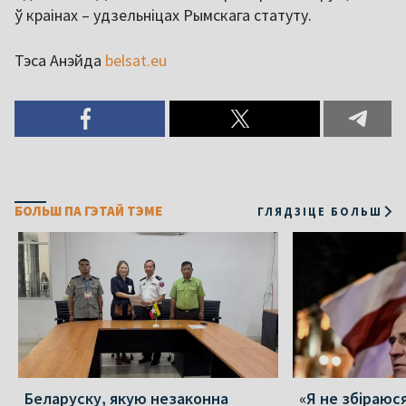
ў краінах – удзельніцах Рымскага статуту.
Тэса Анэйда
belsat.eu
БОЛЬШ ПА ГЭТАЙ ТЭМЕ
ГЛЯДЗІЦЕ БОЛЬШ
Беларуску, якую незаконна
«Я не збіраюс