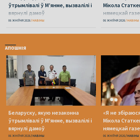
ўтрымлівалі ў М’янме, вызвалілі і
Мікола Статке
вярнулі дамоў
нямецкай газе
06 ЖНІЎНЯ 2026
НАВІНЫ
06 ЖНІЎНЯ 2026
НАВІНЫ
АПОШНІЯ
Беларуску, якую незаконна
«Я не збіраюс
ўтрымлівалі ў М’янме, вызвалілі і
Мікола Статке
вярнулі дамоў
нямецкай газе
06 ЖНІЎНЯ 2026
НАВІНЫ
06 ЖНІЎНЯ 2026
НАВІНЫ