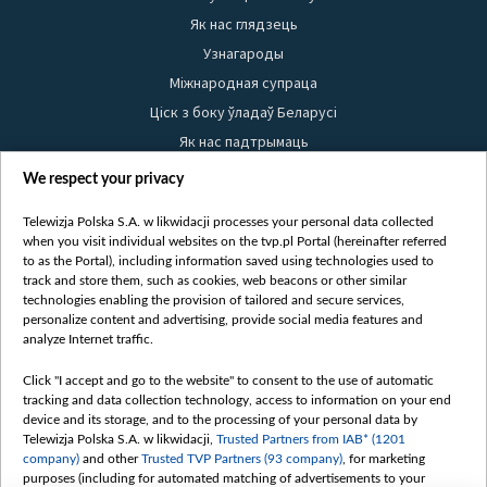
Як нас глядзець
Узнагароды
Міжнародная супраца
Ціск з боку ўладаў Беларусі
Як нас падтрымаць
Правілы выкарыстання матэрыялаў
We respect your privacy
Інфармацыя аб адпраўніку
Telewizja Polska S.A. w likwidacji processes your personal data collected
Бяспека
when you visit individual websites on the tvp.pl Portal (hereinafter referred
Youtube
to as the Portal), including information saved using technologies used to
track and store them, such as cookies, web beacons or other similar
Белсат news
technologies enabling the provision of tailored and secure services,
personalize content and advertising, provide social media features and
Белсат Shorts
analyze Internet traffic.
Белсат Life
Click "I accept and go to the website" to consent to the use of automatic
Жэстачайшы мульт
tracking and data collection technology, access to information on your end
Belsat English
device and its storage, and to the processing of your personal data by
Telewizja Polska S.A. w likwidacji,
Trusted Partners from IAB* (1201
Biełsat PL
company)
and other
Trusted TVP Partners (93 company)
, for marketing
Белсат Now
purposes (including for automated matching of advertisements to your