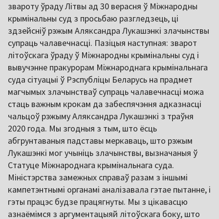
звароту ўраду Літвы ад 30 верасня ў Міжнародны
крымінальны суд з просьбаю разгледзець, ці
здзейсніў рэжым Аляксандра Лукашэнкі злачынствы
супраць чалавечнасці. Пазіцыя наступная: зварот
літоўскага ўраду ў Міжнародны крымінальны суд і
вывучэнне пракурорам Міжнароднага крымінальнага
суда сітуацыі ў Рэспубліцы Беларусь на прадмет
магчымых злачынстваў супраць чалавечнасці можа
стаць важным крокам да забеспячэння адказнасці
чальцоў рэжыму Аляксандра Лукашэнкі з траўня
2020 года. Мы згодныя з тым, што ёсць
абгрунтаваныя падставы меркаваць, што рэжым
Лукашэнкі мог учыніць злачынствы, вызначаныя ў
Статуце Міжнароднага крымінальнага суда.
Міністэрства замежных справаў разам з іншымі
кампетэнтнымі органамі аналізавала гэтае пытанне, і
гэты працэс будзе працягнуты. Мы з цікавасцю
азнаёмімся з аргументацыяй літоўскага боку, што