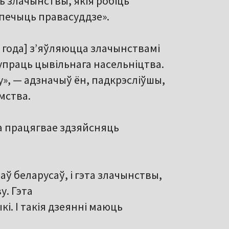
 злачынствы, якія робіць
спечыць правасуддзе».
 года] з’яўляюцца злачынствамі
упраць цывільнага насельніцтва.
», — адзначыў ён, падкрэсліўшы,
мства.
а працягвае здзяйсняць
ў беларусаў, і гэта злачынствы,
. Гэта
і. І такія дзеянні маюць