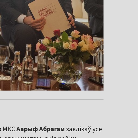
 з МКС
Аарыф Абрагам
заклікаў усе