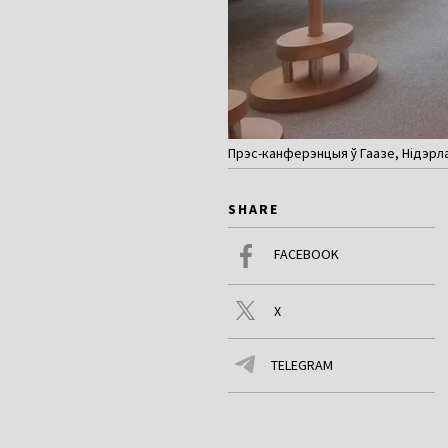
Прэс-канферэнцыя ў Гаазе, Нідэрла
SHARE
FACEBOOK
X
TELEGRAM