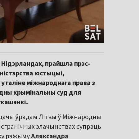
ў Нідэрландах, прайшла прэс-
ністэрства юстыцыі,
у галіне міжнароднага права з
одны крымінальны суд для
укашэнкі.
дачы ўрадам Літвы ў Міжнародны
нсгранічных злачынствах супраць
оку рэжыму
Аляксандра