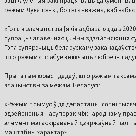
зацікаўленыя бакі працягваць дакументваць
рэжым Лукашэнкі, бо гэта «важна, каб забя
«Гэтыя злачынствы [якія адбываюцца з 2020
супраць чалавечнасці. Яны здзяйсняюцца с
Гэта супярэчыць беларускаму заканадаўству
што рэжым спрабуе знішчыць любое іншаду
Пры гэтым юрыст дадаў, што рэжым таксам
злачынствы за межамі Беларусі:
«Рэжым прымусіў да дэпартацыі сотні тысяча
здзейсненыя насуперак міжнароднаму праву
элемент мэтаскіраванай дзяржаўнай палітык
маштабны характар».