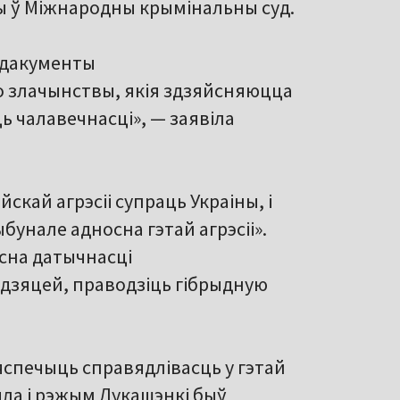
чы ў Міжнародны крымінальны суд.
я дакументы
то злачынствы, якія здзяйсняюцца
ь чалавечнасці», — заявіла
скай агрэсіі супраць Украіны, і
унале адносна гэтай агрэсіі».
сна датычнасці
 дзяцей, праводзіць гібрыдную
спечыць справядлівасць у гэтай
яла і рэжым Лукашэнкі быў