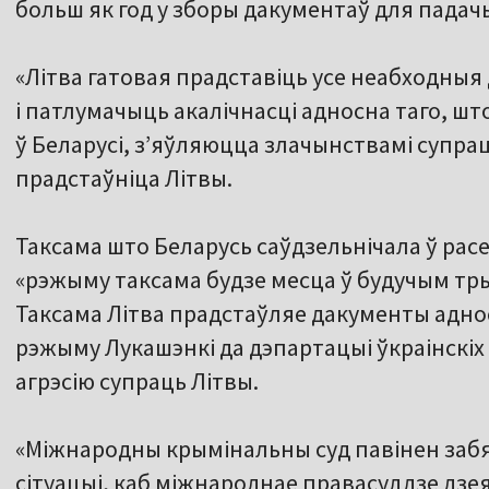
больш як год у зборы дакументаў для пада
«Літва гатовая прадставіць усе неабходны
і патлумачыць акалічнасці адносна таго, ш
ў Беларусі, з’яўляюцца злачынствамі супрац
прадстаўніца Літвы.
Таксама што Беларусь саўдзельнічала ў расей
«рэжыму таксама будзе месца ў будучым трыб
Таксама Літва прадстаўляе дакументы адно
рэжыму Лукашэнкі да дэпартацыі ўкраінскіх
агрэсію супраць Літвы.
«Міжнародны крымінальны суд павінен забя
сітуацыі, каб міжнароднае правасуддзе дзе