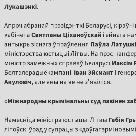
Лукашэнкі
.
Апроч абранай прэзідэнткі Беларусі, кіраўн
кабінета
Святланы Ціханоўскай
і ейнага на
антыкрызіснага ўпраўлення
Паўла Латушк
міністэрства юстыцыі Літвы
. На прэс-канф
міністр замежных справаў Беларусі
Максім
Белтэлерадыёкампаніі
Іван Эйсмант
і гене
Акуловіч
, але яны на яе не з'явіліся.
«Міжнародны крымінальны суд павінен за
Намесніца міністра юстыцыі Літвы
Габія Гр
літоўскі ўрад у супрацы з «доўгатэрміновым