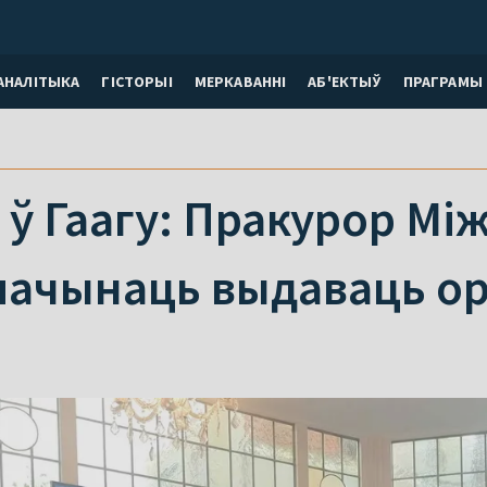
АНАЛІТЫКА
ГІСТОРЫІ
МЕРКАВАННI
АБ'ЕКТЫЎ
ПРАГРАМЫ
ў Гаагу: Пракурор Мі
пачынаць выдаваць о