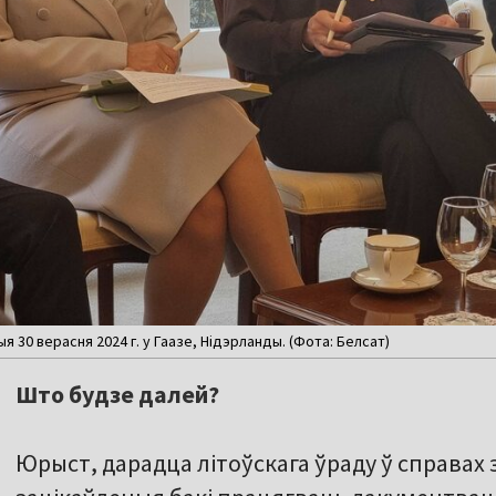
 30 верасня 2024 г. у Гаазе, Нідэрланды. (Фота: Белсат)
Што будзе далей?
Юрыст, дарадца літоўскага ўраду ў справах