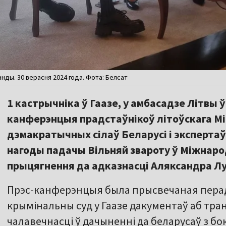
нды. 30 верасня 2024 года. Фота: Белсат
1 кастрычніка ў Гаазе, у амбасадзе Літвы 
канферэнцыя прадстаўнікоў літоўскага Мі
дэмакратычных сілаў Беларусі і экспертаў 
нагоды падачы Вільняй звароту ў Міжнар
прыцягнення да адказнасці Аляксандра Л
Прэс-канферэнцыя была прысвечаная пера
крымінальны суд у Гаазе дакументаў аб тра
чалавечнасці ў дачыненні да беларусаў з б