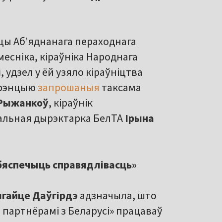
іцы Аб’яднанага пераходнага
месніка, кіраўніка Народнага
і
, удзел у ёй узяло кіраўніцтва
ерэнцыю
запрошаныя
таксама
 Рыжанкоў
, кіраўнік
ральная дырэктарка БелТА
Ірына
бяспечыць справядлівасць»
ыгайце Даўгірдэ
адзначыла, што
і партнёрамі з Беларусі» працаваў