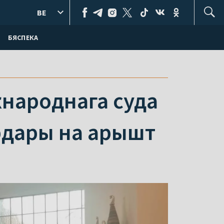
BE
БЯСПЕКА
жнароднага суда
рдары на арышт