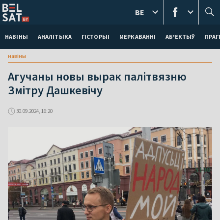
BE
НАВІНЫ
АНАЛІТЫКА
ГІСТОРЫІ
МЕРКАВАННI
АБ'ЕКТЫЎ
ПРАГ
навіны
Агучаны новы вырак палітвязню
Змітру Дашкевічу
30.09.2024, 16:20