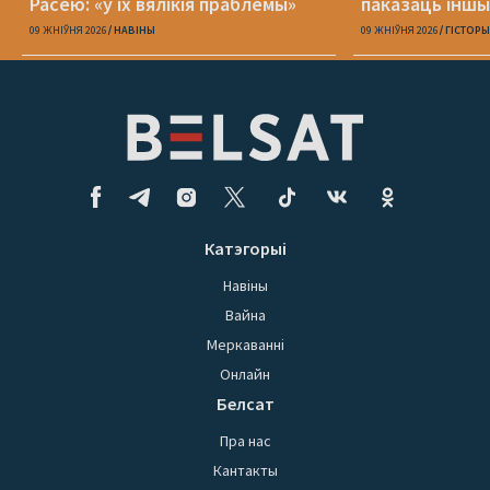
Расею: «у іх вялікія праблемы»
паказаць іншы
можа здарыцц
09 ЖНІЎНЯ 2026
НАВІНЫ
09 ЖНІЎНЯ 2026
ГІСТОРЫ
Катэгорыі
Навіны
Вайна
Меркаванні
Онлайн
Белсат
Пра нас
Кантакты