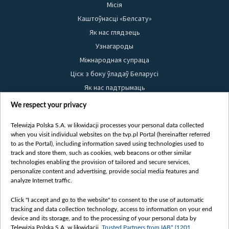
Місія
Каштоўнасці «Белсату»
Як нас глядзець
Узнагароды
Міжнародная супраца
Ціск з боку ўладаў Беларусі
Як нас падтрымаць
Правілы выкарыстання матэрыялаў
We respect your privacy
Інфармацыя аб адпраўніку
Telewizja Polska S.A. w likwidacji processes your personal data collected
Бяспека
when you visit individual websites on the tvp.pl Portal (hereinafter referred
Youtube
to as the Portal), including information saved using technologies used to
track and store them, such as cookies, web beacons or other similar
Белсат news
technologies enabling the provision of tailored and secure services,
personalize content and advertising, provide social media features and
Белсат Shorts
analyze Internet traffic.
Белсат Life
Click "I accept and go to the website" to consent to the use of automatic
Жэстачайшы мульт
tracking and data collection technology, access to information on your end
Belsat English
device and its storage, and to the processing of your personal data by
Telewizja Polska S.A. w likwidacji,
Trusted Partners from IAB* (1201