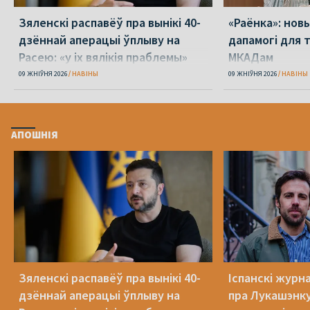
Зяленскі распавёў пра вынікі 40-
«Раёнка»: нов
дзённай аперацыі ўплыву на
дапамогі для 
Расею: «у іх вялікія праблемы»
МКАДам
09 ЖНІЎНЯ 2026
НАВІНЫ
09 ЖНІЎНЯ 2026
НАВІНЫ
АПОШНІЯ
Зяленскі распавёў пра вынікі 40-
Іспанскі журна
дзённай аперацыі ўплыву на
пра Лукашэнку