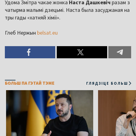
Удома Змітра чакае жонка
Наста Дашкевіч
разам з
чатырма малымі дзецьмі. Наста была засуджаная на
тры гады «хатняй хіміі».
Глеб Нержын
belsat.eu
БОЛЬШ ПА ГЭТАЙ ТЭМЕ
ГЛЯДЗІЦЕ БОЛЬШ