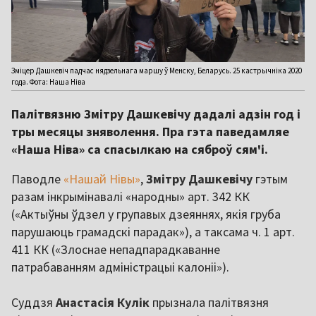
Зміцер Дашкевіч падчас нядзельнага маршу ў Менску, Беларусь. 25 кастрычніка 2020
года. Фота: Наша Ніва
Палітвязню Змітру Дашкевічу дадалі адзін год і
тры месяцы зняволення. Пра гэта паведамляе
«Наша Ніва» са спасылкаю на сяброў сям'і.
Паводле
«Нашай Нівы»
,
Змітру Дашкевічу
гэтым
разам інкрымінавалі «народны» арт. 342 КК
(«Актыўны ўдзел у групавых дзеяннях, якія груба
парушаюць грамадскі парадак»), а таксама ч. 1 арт.
411 КК («Злоснае непадпарадкаванне
патрабаванням адміністрацыі калоніі»).
Суддзя
Анастасія Кулік
прызнала палітвязня