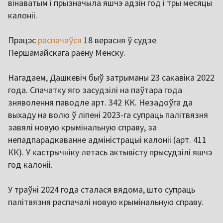
вінаватым і прызначыла яшчэ адзін год і тры месяцы
калоніі.
Працэс
распачаўся
18 верасня ў судзе
Першамайскага раёну Менску.
Нагадаем, Дашкевіч быў затрыманы 23 сакавіка 2022
года. Спачатку яго засудзілі на паўтара года
зняволення паводле арт. 342 КК. Незадоўга да
выхаду на волю ў ліпені 2023-га супраць палітвязня
завялі новую крымінальную справу, за
непадпарадкаванне адміністрацыі калоніі (арт. 411
КК). У кастрычніку летась актывісту прысудзілі яшчэ
год калоніі.
У траўні 2024 года сталася вядома, што супраць
палітвязня распачалі новую крымінальную справу.