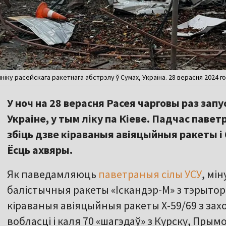
ку расейскага ракетнага абстрэлу ў Сумах, Украіна. 28 верасня 2024 год
У ноч на 28 верасня Расея чарговы раз запу
Украіне, у тым ліку па Кіеве. Падчас паве
збіць дзве кіраваныя авіяцыйныя ракеты і
Ёсць ахвяры.
Як паведамляюць
паветраныя сілы УСУ
, мі
балістычныя ракеты «Іскандэр-М» з тэрытор
кіраваныя авіяцыйныя ракеты Х-59/69 з за
вобласці і каля 70 «шагэдаў» з Курску, Прым