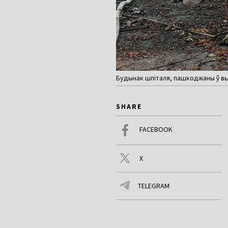
Будынак шпіталя, пашкоджаны ў выні
SHARE
FACEBOOK
X
TELEGRAM