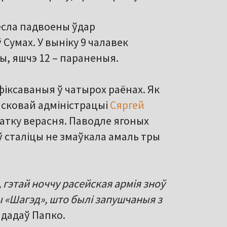
есла падвоены ўдар
 Сумах. У выніку 9 чалавек
, яшчэ 12 – параненыя.
афіксаваныя ў чатырох раёнах. Як
йсковай адміністрацыі
Сяргей
ачатку верасня. Паводле ягоных
ў сталіцы не змаўкала амаль тры
, гэтай ноччу расейская армія зноў
ы «Шагэд», што былі запушчаныя з
– дадаў Папко.