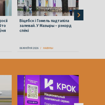
эсіі
Віцебск і Гомель падтапіла
Крамбамбу
Што
залевай. У Мазыры – рэкорд
абвясцілі
іўня
спёкі
карпарат
06 ЖНІЎНЯ 2026
НАВІНЫ
07 ЖНІЎНЯ 202