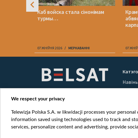
раўся ў
Каб войска стала сінонімам
Крам
па зброю
турмы…
абвя
карп
07 ЖНІЎНЯ 2026
МЕРКАВАННI
07 ЖНІЎ
Item
1
Катэго
of
Навін
10
Вайна
Мерка
We respect your privacy
Онлай
Telewizja Polska S.A. w likwidacji processes your personal d
information saved using technologies used to track and sto
services, personalize content and advertising, provide socia