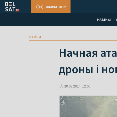
ЖЫВЫ ЭФІР
НАВІНЫ
навіны
Начная ата
дроны і но
28.09.2024, 12:00