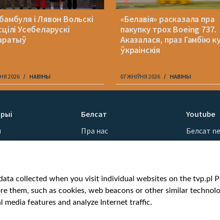
бамбуля і Лявон Вольскі
«Белавія» расказала пра
сцілі Усебеларускі
пакупку трох Boeing 737.
аратыў
Аказалася, праз Гамбію ку
ўкраінскія
НЯ 2026
НАВІНЫ
07 ЖНІЎНЯ 2026
НАВІНЫ
рыі
Белсат
Youtube
ы
Пра нас
Белсат n
Кантакты
Белсат Sh
ванні
Місія
Белсат Li
н
Каштоўнасці «Белсату»
Жэстачай
ata collected when you visit individual websites on the tvp.pl Por
Як нас глядзець
Belsat En
re them, such as cookies, web beacons or other similar technolog
Узнагароды
Biełsat PL
l media features and analyze Internet traffic.
Міжнародная супраца
Белсат N