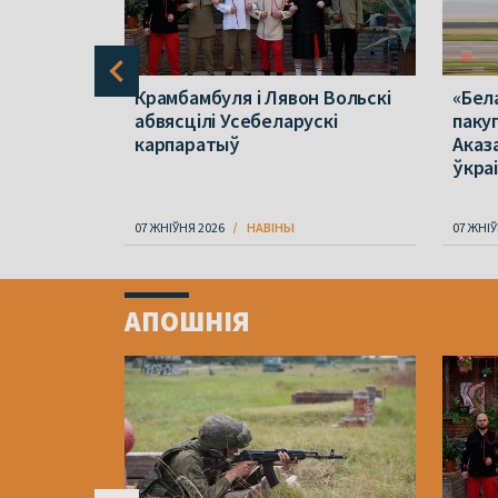
тапіла
Крамбамбуля і Лявон Вольскі
«Бел
 рэкорд
абвясцілі Усебеларускі
пакуп
карпаратыў
Аказа
ўкраі
07 ЖНІЎНЯ 2026
НАВІНЫ
07 ЖНІЎ
Item
1
АПОШНІЯ
of
4