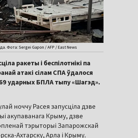
а. Фота: Sergei Gapon / AFP / East News
сціла ракеты і беспілотнікі па
транай атакі сілам СПА ўдалося
 69 ударных БПЛА тыпу «Шагэд».
нулай ноччу Расея запусціла дзве
ыі акупаванага Крыму, дзве
хопленай тэрыторыі Запарожскай
орска-Ахтарску, Арла і Крыму.