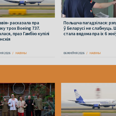
авія» расказала пра
Польшча пагадзілася: рэпр
ку трох Boeing 737.
ў Беларусі не слабнуць. 
лася, праз Гамбію купілі
стала вядома пра іх 6 жн
нскія
НЯ 2026
НАВІНЫ
06 ЖНІЎНЯ 2026
НАВІНЫ