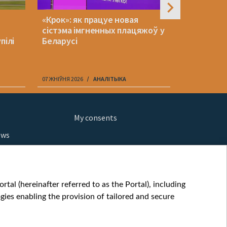
«Крок»: як працуе новая
Польшча п
сістэма імгненных плацяжоў у
ў Беларус
пілі
Беларусі
стала вяд
07 ЖНІЎНЯ 2026
АНАЛІТЫКА
06 ЖНІЎНЯ 202
My consents
ews
orts
fe
шы мульт
tal (hereinafter referred to as the Portal), including
glish
ies enabling the provision of tailored and secure
ow