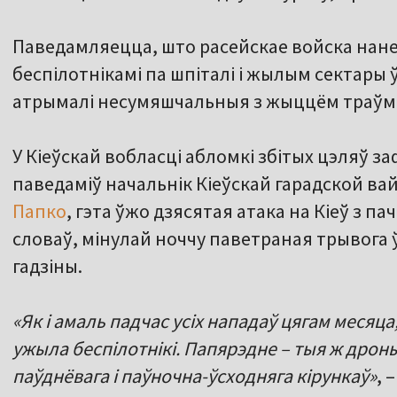
Паведамляецца, што расейскае войска нан
беспілотнікамі па шпіталі і жылым сектары ў
атрымалі несумяшчальныя з жыццём траўмы
У Кіеўскай вобласці абломкі збітых цэляў з
паведаміў начальнік Кіеўскай гарадской ва
Папко
, гэта ўжо дзясятая атака на Кіеў з п
словаў, мінулай ноччу паветраная трывога 
гадзіны.
«Як і амаль падчас усіх нападаў цягам месяца
ужыла беспілотнікі. Папярэдне – тыя ж дрон
паўднёвага і паўночна-ўсходняга кірункаў»
, 