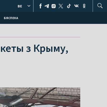
BE
БЯСПЕКА
акеты з Крыму,