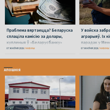
Праблема вяртаецца? Беларуска
У войска забр
сплаціла камісію за долары,
аграрыяў. Іх к
купленыя ў «Беларусбанку»
парадак у Мен
07 ЖНІЎНЯ 2026
НАВІНЫ
07 ЖНІЎНЯ 2026
НАВІНЫ
АПОШНІЯ