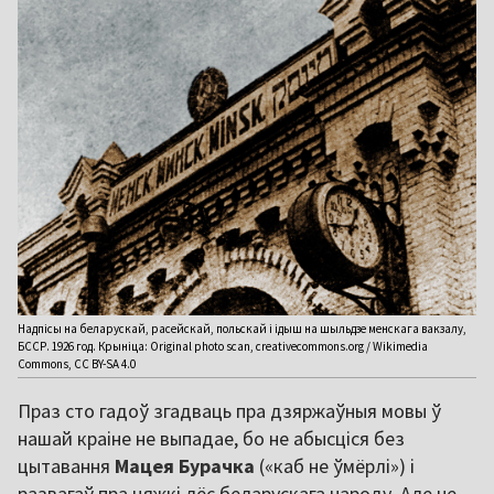
Надпісы на беларускай, расейскай, польскай і ідыш на шыльдзе менскага вакзалу,
БССР. 1926 год. Крыніца: Original photo scan, creativecommons.org / Wikimedia
Commons, CC BY-SA 4.0
Праз сто гадоў згадваць пра дзяржаўныя мовы ў
нашай краіне не выпадае, бо не абысціся без
цытавання
Мацея Бурачка
(«каб не ўмёрлі») і
развагаў пра цяжкі лёс беларускага народу. Але не