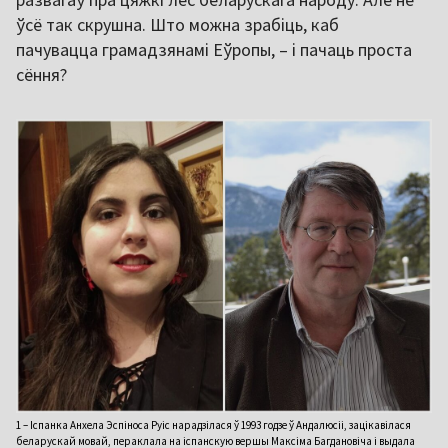
ўсё так скрушна. Што можна зрабіць, каб
пачувацца грамадзянамі Еўропы, – і пачаць проста
сёння?
1 – Іспанка Анхела Эспіноса Руіс нарадзілася ў 1993 годзе ў Андалюсіі, зацікавілася
беларускай мовай, пераклала на іспанскую вершы Максіма Багдановіча і выдала