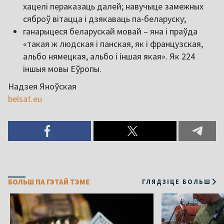
хацелі пераказаць далей; навучыце замежных
сяброў вітацца і дзякаваць па-беларуску;
ганарыцеся беларускай мовай – яна і праўда
«такая ж людская і панская, як і французская,
альбо нямецкая, альбо і іншая якая». Як 224
іншыя мовы Еўропы.
Надзея Яноўская
belsat.eu
БОЛЬШ ПА ГЭТАЙ ТЭМЕ
ГЛЯДЗІЦЕ БОЛЬШ