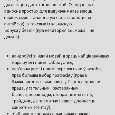
ды лічыцца дастаткова лёгкай. Сярод іншых
адносна простых для вывучэння называюць
нарвежскую і галандскую (калі гаворыце па-
англійску), а таксама італьянскую.
Бонусаў безліч (пра некаторыя вы, можа, і не
думалі):
вандроўкі з іншай мовай дораць найцікавейшыя
маршруты і новыя сяброўствы;
кар’ерны рост і новыя перспектыве ў вучобе,
праз большы выбар прафесіяў (праца
ў міжнародных кампаніях, у ІТ, даследніцкая
праца, у гатэльным і рэстаранным
бізнесе, пераклады, стварэнне кантэнту,
трэйдынг, дыпламатыя і нават дзейнасць
сакрэтных агентаў);
з’яўляюцца новыя сацыяльныя навыкі і