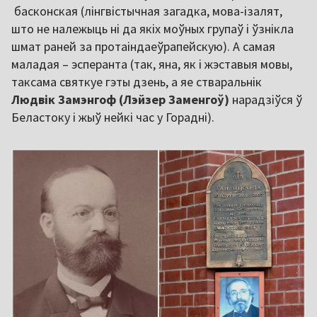
басконская (лінгвістычная загадка, мова-ізалят,
што не належыць ні да якіх моўных групаў і ўзнікла
шмат раней за протаіндаеўрапейскую). А самая
маладая – эсперанта (так, яна, як і жэставыя мовы,
таксама святкуе гэты дзень, а яе стваральнік
Людвік Замэнгоф (Лэйзер Заменгоў)
нарадзіўся ў
Беластоку і жыў нейкі час у Горадні).