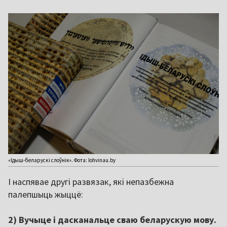
«‎Ідыш-беларускі слоўнік». Фота: lohvinau.by
І наспявае другі развязак, які непазбежна
палепшыць жыццё:
2) Вучыце і дасканальце сваю беларускую мову.