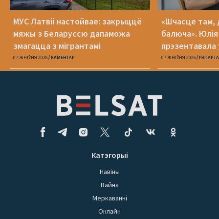
МУС Латвіі настойвае: закрыццё
«Шчасце там, 
мяжы з Беларуссю дапаможа
балюча». Юлія
змагацца з мігрантамі
прэзентавала 
«Пока я искал
07 ЖНІЎНЯ 2026
КАМЕНТАР
07 ЖНІЎНЯ 2026
РЭПАРТ
Катэгорыі
Навіны
Вайна
Меркаванні
Онлайн