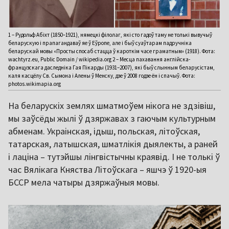
1 – Рудольф Абіхт (1850–1921), нямецкі філолаг, які сто гадоў таму не толькі вывучыў
беларускую і прапагандаваў яе ў Еўропе, але і быў суаўтарам падручніка
беларускай мовы «Просты спосаб стацца ў кароткім часе граматным» (1918). Фота:
wachtyrz.eu, Public Domain / wikipedia.org 2 – Месца пахавання англійска-
французскага даследніка Гая Пікарды (1931–2007), які быў слынным беларусістам,
каля касцёлу Св. Сымона і Алены ў Менску, дзе ў 2008 годзе ён і спачыў. Фота:
photos.wikimapia.org
На беларускіх землях шматмоўем нікога не здзівіш,
мы заўсёды жылі ў дзяржавах з гаючым культурным
абменам. Украінская, ідыш, польская, літоўская,
татарская, латышская, шматлікія дыялекты, а раней
і лаціна – тутэйшы лінгвістычны краявід. І не толькі ў
час Вялікага Княства Літоўскага – яшчэ ў 1920-ыя
БССР мела чатыры дзяржаўныя мовы.