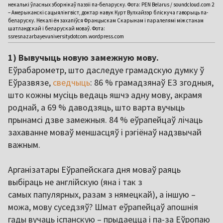
некалькі ўласных зборнікаў паэзіі па-беларуску. Фота: PEN Belarus / soundcloud.com 2
– Амерыканскі сацыялінгвіст, доктар навук Курт Вулхайзэр бліскуча гаворыць па-
беларуску. Некалі ён захапіўся Францыскам Скарынам і паралелямі між станам
шатландскай і беларускай моваў. Фота:
ssresnazarbayevuniversitydotcom.wordpress.com
1) Вывучыць новую замежную мову.
Еўрабарометр, што даследуе грамадскую думку ў
Еўразвязе,
сведчыць
: 86 % грамадзянаў ЕЗ згодныя,
што кожны мусіць ведаць яшчэ адну мову, акрамя
роднай, а 69 % даводзяць, што варта вучыць
прынамсі дзве замежныя. 84 % еўрапейцаў лічаць
захаванне моваў меншасцяў і рэгіёнаў надзвычай
важным.
Арганізатары Еўрапейскага дня моваў раяць
выбіраць не англійскую (яна і так з
самых папулярных, разам з нямецкай), а іншую –
можа, мову суседзяў? Шмат еўрапейцаў апошнія
гады вучаць іспанскую – прыдаецца і па-за Еўропаю