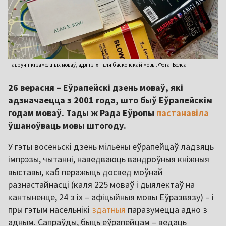
Падручнікі замежных моваў, адзін з іх – для басконскай мовы. Фота: Белсат
26 верасня – Еўрапейскі дзень моваў, які
адзначаецца з 2001 года, што быў Еўрапейскім
годам моваў. Тады ж Рада Еўропы
пастанавіла
ўшаноўваць мовы штогоду.
У гэты восеньскі дзень мільёны еўрапейцаў ладзяць
імпрэзы, чытанні, наведваюць вандроўныя кніжныя
выставы, каб перажыць досвед моўнай
разнастайнасці (каля 225 моваў і дыялектаў на
кантыненце, 24 з іх – афіцыйныя мовы Еўразвязу) – і
пры гэтым насельнікі
здатныя
паразумецца адно з
адным. Сапраўды, быць еўрапейцам – ведаць