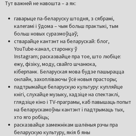
Тут важней не навошта – а як:
гаварыце па-беларуску штодня, з сябрамі,
калегамі і ўдома – чым больш практыкі, тым
больш новых суразмоўцаў;
стварайце кантэнт на беларускай: блог,
YouTube-канал, старонку ў
Instagram; расказвайце пра тое, што любіце:
ежу, фізіку, моду, свайго шчанюка,
кіберпанк. Беларуская мова будзе пашырацца
онлайн, захопліваючы ўсё новыя прасторы;
падтрымайце беларускую культуру: купляйце
кнігі, слухайце музыку, хадзіце на спектаклі,
глядзіце кіно і TV-праграмы, каб павышаць попыт
на беларускамоўны кантэнт і падтрымаць тых,
хто яго робіць;
расказвайце замежнікам шалёныя рэчы пра
беларускую культуру, якія б яны