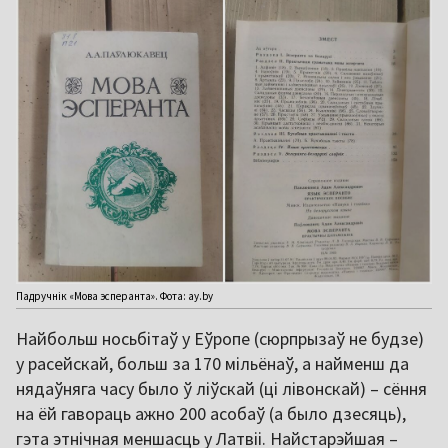
Падручнік «‎Мова эсперанта». Фота: ay.by
Найбольш носьбітаў у Еўропе (сюрпрызаў не будзе)
у расейскай, больш за 170 мільёнаў, а найменш да
нядаўняга часу было ў ліўскай (ці лівонскай) – сёння
на ёй гавораць ажно 200 асобаў (а было дзесяць),
гэта этнічная меншасць у Латвіі. Найстарэйшая –