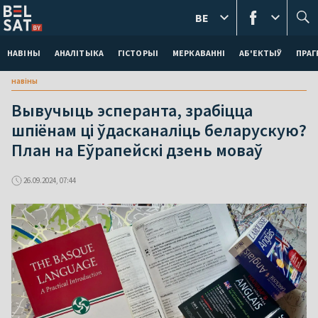
BE
НАВІНЫ
АНАЛІТЫКА
ГІСТОРЫІ
МЕРКАВАННI
АБ'ЕКТЫЎ
ПРАГ
навіны
Вывучыць эсперанта, зрабіцца
шпіёнам ці ўдасканаліць беларускую?
План на Еўрапейскі дзень моваў
26.09.2024, 07:44