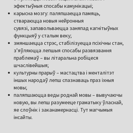
эфектыўныя спосабы камунікацыі;
карысна мозгу: паляпшаецца памяць,
ствараюцца новыя нейронныя
сувязі, запавольваецца заняпад кагнітыўных
функцыяў у сталым веку;
змяншаецца стрэс, стабілізуецца псіхічны стан,
з’яўляюцца лепшыя спосабы развязвання
праблемаў – вы літаральна робіцеся
шчаслівейшыя;
культурны прарыў – мастацтва і менталітэт
іншых народаў лепш спазнаваць праз іхныя
мовы;
паляпшаюцца веды роднай мовы – вывучаючы
новую, вы лепш разумееце граматыку ўласнай,
яе слоўнік і заканамернасці. Тут магчымыя
інсайты.