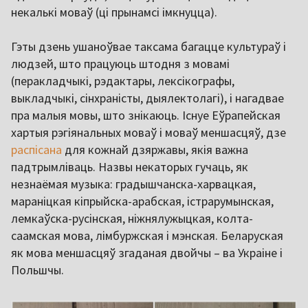
некалькі моваў (ці прынамсі імкнуцца).
Гэты дзень ушаноўвае таксама багацце культураў і
людзей, што працуюць штодня з мовамі
(перакладчыкі, рэдактары, лексікографы,
выкладчыкі, сінхраністы, дыялектолагі), і нагадвае
пра малыя мовы, што знікаюць. Існуе Еўрапейская
хартыя рэгіянальных моваў і моваў меншасцяў, дзе
распісана
для кожнай дзяржавы, якія важна
падтрымліваць. Назвы некаторых гучаць, як
незнаёмая музыка: градышчанска-харвацкая,
мараніцкая кіпрыйска-арабская, істрарумынская,
лемкаўска-русінская, ніжнялужыцкая, колта-
саамская мова, лімбуржская і мэнская. Беларуская
як мова меншасцяў згаданая двойчы – ва Украіне і
Польшчы.