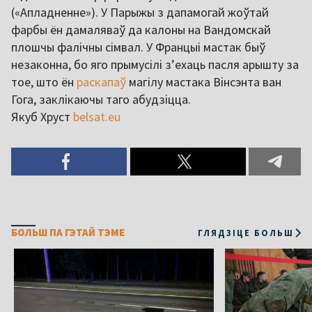
(«Апладненне»). У Парыжы з дапамогай жоўтай
фарбы ён дамаляваў да калоны на Вандомскай
плошчы фалічны сімвал. У Францыі мастак быў
незаконна, бо яго прымусілі з’ехаць пасля арышту за
тое, што ён
раскапаў
магілу мастака Вінсэнта ван
Гога, заклікаючы таго абудзіцца.
Якуб Хруст
belsat.eu
БОЛЬШ ПА ГЭТАЙ ТЭМЕ
ГЛЯДЗІЦЕ БОЛЬШ