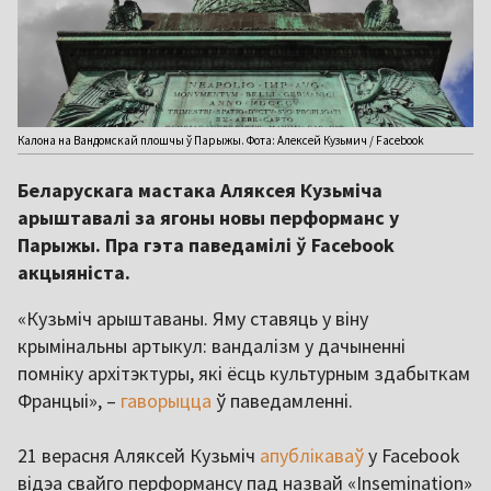
Калона на Вандомскай плошчы ў Парыжы. Фота: Алексей Кузьмич / Facebook
Беларускага мастака Аляксея Кузьміча
арыштавалі за ягоны новы перформанс у
Парыжы. Пра гэта паведамілі ў Facebook
акцыяніста.
«Кузьміч арыштаваны. Яму ставяць у віну
крымінальны артыкул: вандалізм у дачыненні
помніку архітэктуры, які ёсць культурным здабыткам
Францыі», –
гаворыцца
ў паведамленні.
21 верасня Аляксей Кузьміч
апублікаваў
у Facebook
відэа свайго перформансу пад назвай «Insemination»