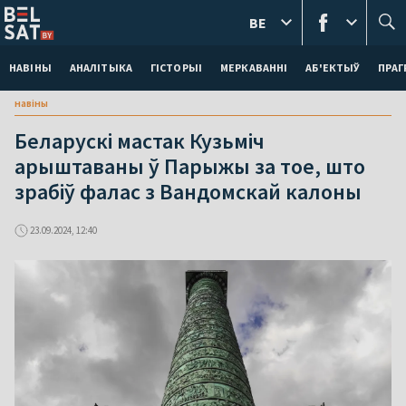
BE
НАВІНЫ
АНАЛІТЫКА
ГІСТОРЫІ
МЕРКАВАННI
АБ'ЕКТЫЎ
ПРАГ
навіны
Беларускі мастак Кузьміч
арыштаваны ў Парыжы за тое, што
зрабіў фалас з Вандомскай калоны
23.09.2024, 12:40