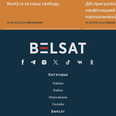
Маліўся за нашу свабоду
ДАІ прыгразіл
канфіскацыяй
парушальніка
дронамі
08 ЖНІЎНЯ 2026
МЕРКАВАННI
08 ЖНІЎНЯ 2026
НАВІНЫ
Катэгорыі
Навіны
Вайна
Меркаванні
Онлайн
Белсат