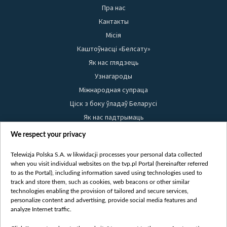
Пра нас
Кантакты
Місія
Каштоўнасці «Белсату»
Як нас глядзець
Узнагароды
Міжнародная супраца
Ціск з боку ўладаў Беларусі
Як нас падтрымаць
Правілы выкарыстання матэрыялаў
We respect your privacy
Інфармацыя аб адпраўніку
Telewizja Polska S.A. w likwidacji processes your personal data collected
Бяспека
when you visit individual websites on the tvp.pl Portal (hereinafter referred
Youtube
to as the Portal), including information saved using technologies used to
track and store them, such as cookies, web beacons or other similar
Белсат news
technologies enabling the provision of tailored and secure services,
personalize content and advertising, provide social media features and
Белсат Shorts
analyze Internet traffic.
Белсат Life