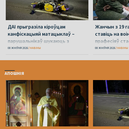
ДАІ прыгразіла кіроўцам
Жанчын з 19 г
канфіскацыяй матацыклаў –
ставіць на воін
парушальнікаў шукаюць з
прафесіяў ст
дронамі
08 ЖНІЎНЯ 2026
НАВІНЫ
08 ЖНІЎНЯ 2026
НАВІНЫ
АПОШНІЯ