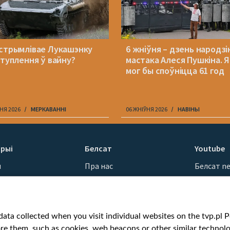
стрымлівае Лукашэнку
6 жніўня – дзень народзі
ступлення ў вайну?
мастака Алеся Пушкіна. 
мог бы споўніцца 61 год
НЯ 2026
МЕРКАВАННI
06 ЖНІЎНЯ 2026
НАВІНЫ
рыі
Белсат
Youtube
ы
Пра нас
Белсат n
Кантакты
Белсат Sh
ванні
Місія
Белсат Li
н
Каштоўнасці «Белсату»
Жэстачай
ata collected when you visit individual websites on the tvp.pl Por
Як нас глядзець
Belsat En
re them, such as cookies, web beacons or other similar technolog