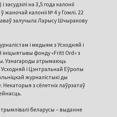
 засудзілі на 3,5 года калоніі
 жаночай калоніі № 4 у Гомлі. 22
праваў залучыла Ларысу Шчыракову
урналістам і медыям з Усходняй і
ініцыятывы фонду «Fritt Ord» з
чыны. Узнагароды атрымаюць
з Усходняй і Цэнтральнай Еўропы
альніцкай журналістыкі ды
у. Некаторыя з сёлетніх лаўрэатаў
ейнасць.
 атрымлівалі беларусы – выданне