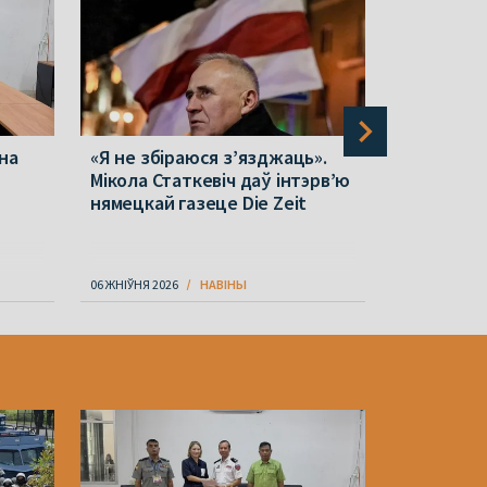
на
«Я не збіраюся з’язджаць».
«Белвест
Мікола Статкевіч даў інтэрв’ю
партыю аб
нямецкай газеце Die Zeit
Wildberrie
банкрута
06 ЖНІЎНЯ 2026
НАВІНЫ
06 ЖНІЎНЯ 202