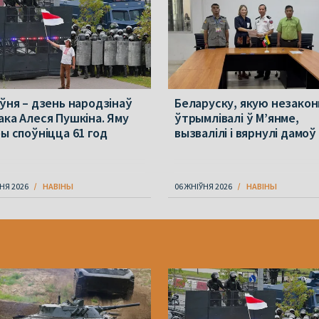
іўня – дзень народзінаў
Беларуску, якую незакон
ака Алеся Пушкіна. Яму
ўтрымлівалі ў М’янме,
бы споўніцца 61 год
вызвалілі і вярнулі дамоў
НЯ 2026
НАВІНЫ
06 ЖНІЎНЯ 2026
НАВІНЫ