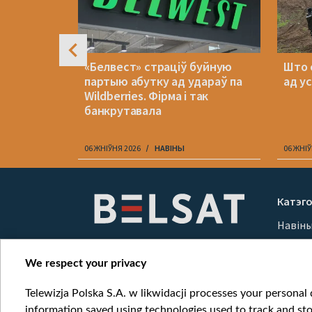
чы
«Белвест» страціў буйную
Што 
озе на
партыю абутку ад удараў па
ад у
што з
Wildberries. Фірма і так
банкрутавала
06 ЖНІЎНЯ 2026
НАВІНЫ
06 ЖНІЎ
Item
1
Катэго
of
Навін
10
Вайна
Мерка
We respect your privacy
Онлай
Telewizja Polska S.A. w likwidacji processes your personal d
information saved using technologies used to track and sto