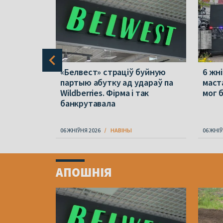
джаць».
«Белвест» страціў буйную
6 жн
 інтэрв’ю
партыю абутку ад удараў па
маст
 Zeit
Wildberries. Фірма і так
мог 
банкрутавала
06 ЖНІЎНЯ 2026
НАВІНЫ
06 ЖНІЎ
Item
1
АПОШНІЯ
of
4