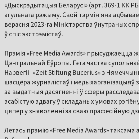
«Дыскрэдытацыя Беларусі» (арт. 369-1 КК РБ) і
агульнага рэжыму. Свой тэрмін яна адбывае ў
верасня 2023-га Міністэрства ўнутраных с
ў спіс экстрэмістаў.
Прэмія «Free Media Awards» прысуджаецца ж
Цэнтральнай Еўропы. Гэта частка супольнай 
Нарвегіі і «Zeit Stiftung Bucerius» з Нямеч
шасцёра журналістаў і медыяарганізацыяў 
за выдатныя дасягненні ў сферы расследав
асабістую адвагу ў складаных умовах рэгіён
цяпер у зняволенні за сваю прафесійную дз
Летась прэмію «Free Media Awards» таксама