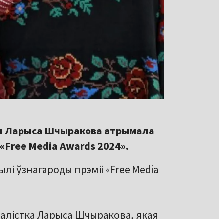
ая Ларыса Шчыракова атрымала
«Free Media Awards 2024».
чылі ўзнагароды прэміі
«
Free Media
налістка Ларыса Шчыракова, якая