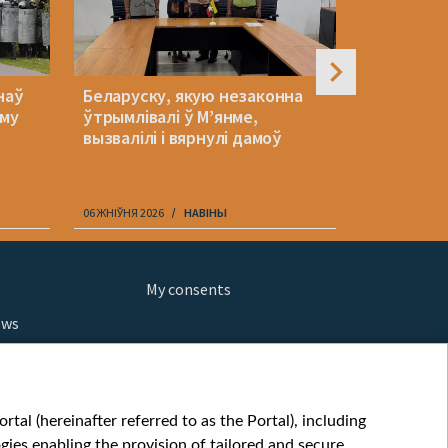
наў
Беларуску, якую незаконна
Эксперт п
Яму
ўтрымлівалі ў М’янме,
стварыць
вызвалілі і вярнулі дамоў
супраць д
вельмі су
06 ЖНІЎНЯ 2026
НАВІНЫ
06 ЖНІЎНЯ 202
My consents
ews
orts
fe
шы мульт
tal (hereinafter referred to as the Portal), including
glish
ies enabling the provision of tailored and secure