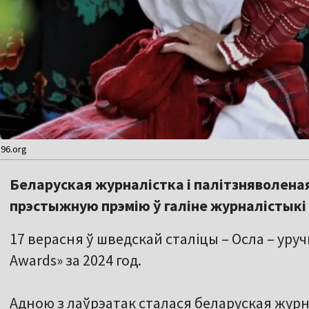
96.org
Беларуская журналістка і палітзняволен
прэстыжную прэмію ў галіне журналістыкі 
17 верасня ў шведскай сталіцы – Осла – уру
Awards» за 2024 год.
Адною з лаўрэатак сталася беларуская жур