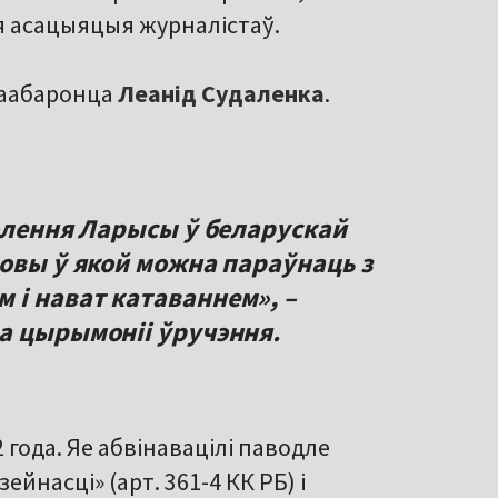
 асацыяцыя журналістаў.
ваабаронца
Леанід Судаленка
.
волення Ларысы ў беларускай
мовы ў якой можна параўнаць з
і нават катаваннем», –
а цырымоніі ўручэння.
года. Яе абвінавацілі паводле
йнасці» (арт. 361-4 КК РБ) і