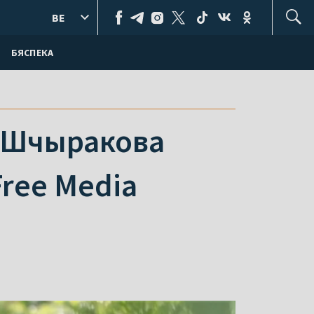
BE
БЯСПЕКА
а Шчыракова
ree Media