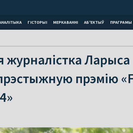
АНАЛІТЫКА
ГІСТОРЫІ
МЕРКАВАННI
АБ'ЕКТЫЎ
ПРАГРАМЫ
я журналістка Ларыс
прэстыжную прэмію «F
4»