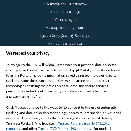
Каштоўнасці «Белсату»
Як нас глядзець
Узнагароды
Міжнародная супраца
Ціск з боку ўладаў Беларусі
Як нас падтрымаць
Правілы выкарыстання матэрыялаў
We respect your privacy
Інфармацыя аб адпраўніку
Telewizja Polska S.A. w likwidacji processes your personal data collected
Бяспека
when you visit individual websites on the tvp.pl Portal (hereinafter referred
Youtube
to as the Portal), including information saved using technologies used to
track and store them, such as cookies, web beacons or other similar
Белсат news
technologies enabling the provision of tailored and secure services,
personalize content and advertising, provide social media features and
Белсат Shorts
analyze Internet traffic.
Белсат Life
Click "I accept and go to the website" to consent to the use of automatic
Жэстачайшы мульт
tracking and data collection technology, access to information on your end
Belsat English
device and its storage, and to the processing of your personal data by
Telewizja Polska S.A. w likwidacji,
Trusted Partners from IAB* (1201
Biełsat PL
company)
and other
Trusted TVP Partners (93 company)
, for marketing