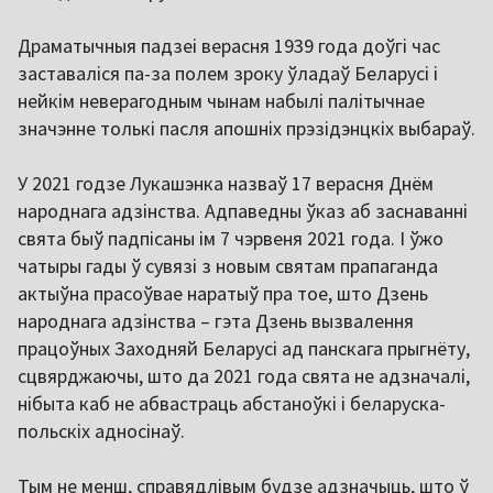
Драматычныя падзеі верасня 1939 года доўгі час
заставаліся па-за полем зроку ўладаў Беларусі і
нейкім неверагодным чынам набылі палітычнае
значэнне толькі пасля апошніх прэзідэнцкіх выбараў.
У 2021 годзе Лукашэнка назваў 17 верасня Днём
народнага адзінства. Адпаведны ўказ аб заснаванні
свята быў падпісаны ім 7 чэрвеня 2021 года. І ўжо
чатыры гады ў сувязі з новым святам прапаганда
актыўна прасоўвае наратыў пра тое, што Дзень
народнага адзінства – гэта Дзень вызвалення
працоўных Заходняй Беларусі ад панскага прыгнёту,
сцвярджаючы, што да 2021 года свята не адзначалі,
нібыта каб не абвастраць абстаноўкі і беларуска-
польскіх адносінаў.
Тым не менш, справядлівым будзе адзначыць, што ў