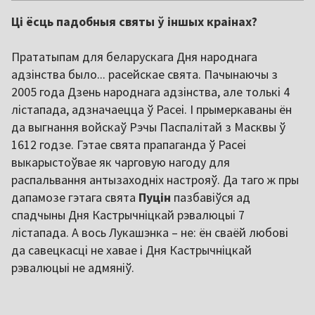
Ці ёсць падобныя святы ў іншых краінах?
Прататыпам для беларускага Дня народнага
адзінства было... расейскае свята. Пачынаючы з
2005 года Дзень народнага адзінства, але толькі 4
лістапада, адзначаецца ў Расеі. І прымеркаваны ён
да выгнання войскаў Рэчы Паспалітай з Масквы ў
1612 годзе. Гэтае свята прапаганда ў Расеі
выкарыстоўвае як чарговую нагоду для
распальвання антызаходніх настрояў. Да таго ж пры
дапамозе гэтага свята
Пуцін
пазбавіўся ад
спадчыны Дня Кастрычніцкай рэвалюцыі 7
лістапада. А вось Лукашэнка – не: ён сваёй любові
да савецкасці не хавае і Дня Кастрычніцкай
рэвалюцыі не адмяніў.