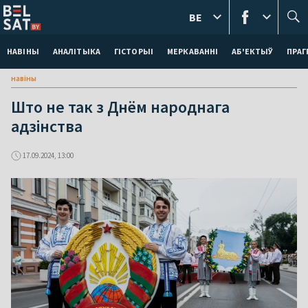
BE
НАВІНЫ
АНАЛІТЫКА
ГІСТОРЫІ
МЕРКАВАННI
АБ'ЕКТЫЎ
ПРАГ
навіны
Што не так з Днём народнага
адзінства
17.09.2024, 13:00