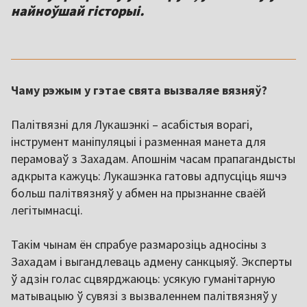
найноўшай гісторыі.
Чаму рэжым у гэтае свята вызваляе вязняў?
Палітвязні для Лукашэнкі – асабістыя ворагі,
інструмент маніпуляцыі і разменная манета для
перамоваў з Захадам. Апошнім часам прапагандысты
адкрыта кажуць: Лукашэнка гатовы адпусціць яшчэ
больш палітвязняў у абмен на прызнанне сваёй
легітымнасці.
Такім чынам ён спрабуе размарозіць адносіны з
Захадам і выгандлеваць адмену санкцыяў. Эксперты
ў адзін голас сцвярджаюць: усякую гуманітарную
матывацыю ў сувязі з вызваленнем палітвязняў у