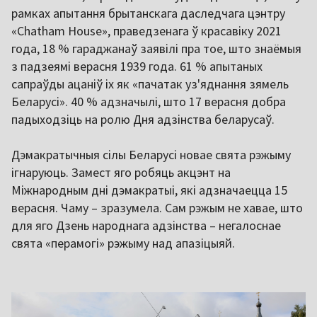
рамках апытання брытанскага даследчага цэнтру
«Chatham House», праведзенага ў красавіку 2021
года, 18 % гараджанаў заявілі пра тое, што знаёмыя
з падзеямі верасня 1939 года. 61 % апытаных
сапраўды ацаніў іх як «пачатак уз'яднання зямель
Беларусі». 40 % адзначылі, што 17 верасня добра
падыходзіць на ролю Дня адзінства беларусаў.
Дэмакратычныя сілы Беларусі новае свята рэжыму
ігнаруюць. Замест яго робяць акцэнт на
Міжнародным дні дэмакратыі, які адзначаецца 15
верасня. Чаму – зразумела. Сам рэжым не хавае, што
для яго Дзень народнага адзінства – негалоснае
свята «перамогі» рэжыму над апазіцыяй.