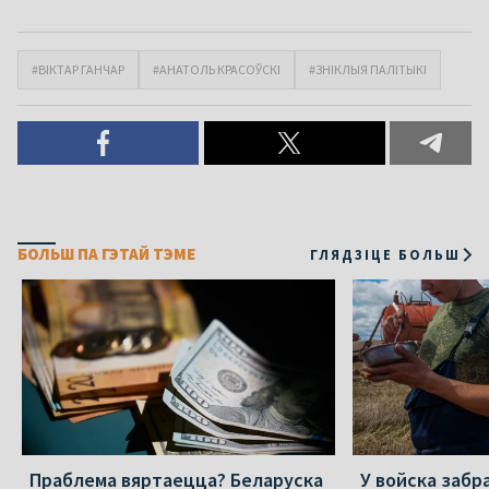
#ВІКТАР ГАНЧАР
#АНАТОЛЬ КРАСОЎСКІ
#ЗНІКЛЫЯ ПАЛІТЫКІ
БОЛЬШ ПА ГЭТАЙ ТЭМЕ
ГЛЯДЗІЦЕ БОЛЬШ
Праблема вяртаецца? Беларуска
У войска забр