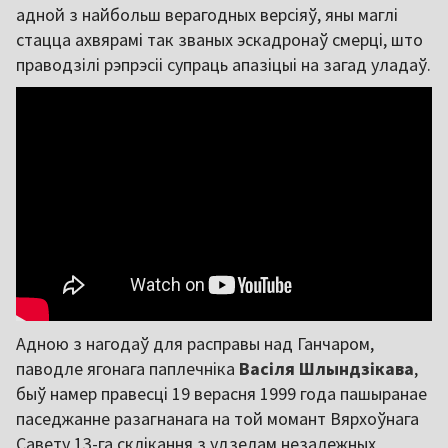
адной з найбольш верагодных версіяў, яны маглі
стацца ахвярамі так званых эскадронаў смерці, што
праводзілі рэпрэсіі супраць апазіцыі на загад уладаў.
Адною з нагодаў для расправы над Ганчаром,
паводле ягонага паплечніка
Васіля Шлындзікава
,
быў намер правесці 19 верасня 1999 года пашыранае
паседжанне разагнанага на той момант Вярхоўнага
Савету 13-га склікання з удзелам незалежных