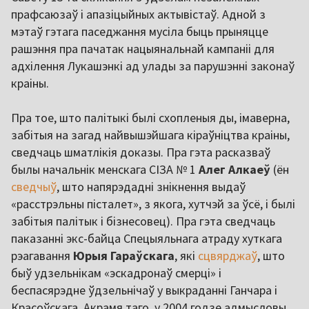
прафсаюзаў і апазіцыйных актывістаў. Адной з
мэтаў гэтага паседжання мусіла быць прыняцце
рашэння пра пачатак нацыянальнай кампаніі для
адхілення Лукашэнкі ад улады за парушэнні законаў
краіны.
Пра тое, што палітыкі былі схопленыя ды, імаверна,
забітыя на загад найвышэйшага кіраўніцтва краіны,
сведчаць шматлікія доказы. Пра гэта расказваў
былы начальнік менскага СІЗА № 1
Алег Алкаеў
(ён
сведчыў
, што напярэдадні знікнення выдаў
«расстрэльны пісталет», з якога, хутчэй за ўсё, і былі
забітыя палітык і бізнесовец). Пра гэта сведчаць
паказанні экс-байца Спецыяльнага атраду хуткага
рэагавання
Юрыя Гараўскага
, які
сцвярджаў
, што
быў удзельнікам «эскадронаў смерці» і
беспасярэдне ўдзельнічаў у выкраданні Ганчара і
Красоўскага. Акрамя таго, у 2004 годзе адмысловы