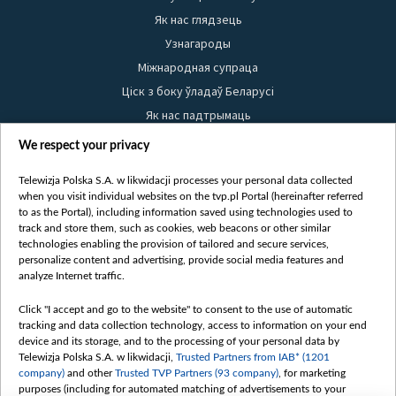
Як нас глядзець
Узнагароды
Міжнародная супраца
Ціск з боку ўладаў Беларусі
Як нас падтрымаць
Правілы выкарыстання матэрыялаў
We respect your privacy
Інфармацыя аб адпраўніку
Telewizja Polska S.A. w likwidacji processes your personal data collected
Бяспека
when you visit individual websites on the tvp.pl Portal (hereinafter referred
Youtube
to as the Portal), including information saved using technologies used to
track and store them, such as cookies, web beacons or other similar
Белсат news
technologies enabling the provision of tailored and secure services,
personalize content and advertising, provide social media features and
Белсат Shorts
analyze Internet traffic.
Белсат Life
Click "I accept and go to the website" to consent to the use of automatic
Жэстачайшы мульт
tracking and data collection technology, access to information on your end
Belsat English
device and its storage, and to the processing of your personal data by
Telewizja Polska S.A. w likwidacji,
Trusted Partners from IAB* (1201
Biełsat PL
company)
and other
Trusted TVP Partners (93 company)
, for marketing
Белсат Now
purposes (including for automated matching of advertisements to your