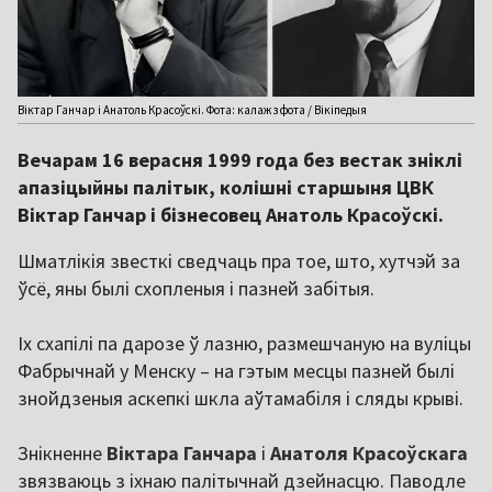
Віктар Ганчар і Анатоль Красоўскі. Фота: калаж з фота / Вікіпедыя
Вечарам 16 верасня 1999 года без вестак зніклі
апазіцыйны палітык, колішні старшыня ЦВК
Віктар Ганчар і бізнесовец Анатоль Красоўскі.
Шматлікія звесткі сведчаць пра тое, што, хутчэй за
ўсё, яны былі схопленыя і пазней забітыя.
Іх схапілі па дарозе ў лазню, размешчаную на вуліцы
Фабрычнай у Менску – на гэтым месцы пазней былі
знойдзеныя аскепкі шкла аўтамабіля і сляды крыві.
Знікненне
Віктара Ганчара
і
Анатоля Красоўскага
звязваюць з іхнаю палітычнай дзейнасцю. Паводле