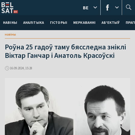
BE
НАВІНЫ
АНАЛІТЫКА
ГІСТОРЫІ
МЕРКАВАННI
АБ'ЕКТЫЎ
ПРАГ
навіны
Роўна 25 гадоў таму бясследна зніклі
Віктар Ганчар і Анатоль Красоўскі
16.09.2024, 15:28