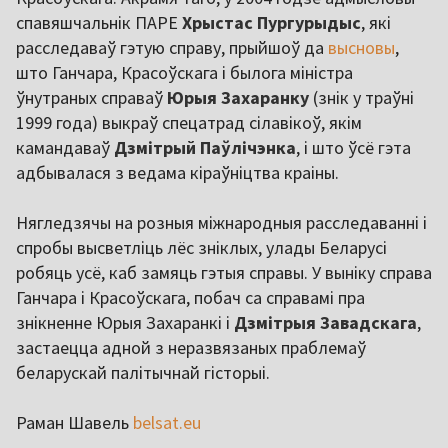
спавяшчальнік ПАРЕ
Хрыстас Пургурыдыс
, які
расследаваў гэтую справу, прыйшоў да
высновы
,
што Ганчара, Красоўскага і былога міністра
ўнутраных справаў
Юрыя Захаранку
(знік у траўні
1999 года) выкраў спецатрад сілавікоў, якім
камандаваў
Дзмітрый Паўлічэнка
, і што ўсё гэта
адбывалася з ведама кіраўніцтва краіны.
Нягледзячы на розныя міжнародныя расследаванні і
спробы высветліць лёс зніклых, улады Беларусі
робяць усё, каб замяць гэтыя справы. У выніку справа
Ганчара і Красоўскага, побач са справамі пра
знікненне Юрыя Захаранкі і
Дзмітрыя Завадскага
,
застаецца адной з неразвязаных праблемаў
беларускай палітычнай гісторыі.
Раман Шавель
belsat.eu