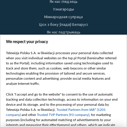
Як нас глядзець
Узнагароды
Міжнародная супраца
Ціск з боку ўладаў Беларусі
Як нас падтрымаць
Правілы выкарыстання матэрыялаў
We respect your privacy
Інфармацыя аб адпраўніку
Telewizja Polska S.A. w likwidacji processes your personal data collected
Бяспека
when you visit individual websites on the tvp.pl Portal (hereinafter referred
Youtube
to as the Portal), including information saved using technologies used to
track and store them, such as cookies, web beacons or other similar
Белсат news
technologies enabling the provision of tailored and secure services,
personalize content and advertising, provide social media features and
Белсат Shorts
analyze Internet traffic.
Белсат Life
Click "I accept and go to the website" to consent to the use of automatic
Жэстачайшы мульт
tracking and data collection technology, access to information on your end
Belsat English
device and its storage, and to the processing of your personal data by
Telewizja Polska S.A. w likwidacji,
Trusted Partners from IAB* (1201
Biełsat PL
company)
and other
Trusted TVP Partners (93 company)
, for marketing
Белсат Now
purposes (including for automated matching of advertisements to your
interests and measuring their effectiveness) and others, which we indicate
Белсат History