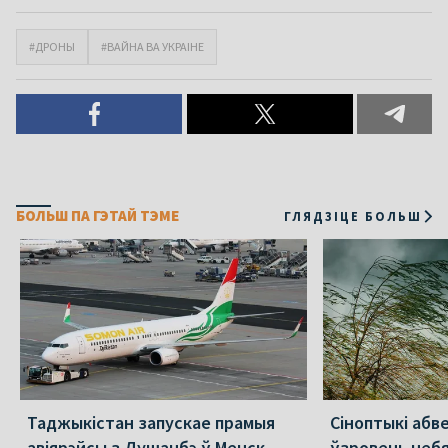
#ДРОНЫ
#ВАЙНА ВА УКРАІНЕ
БОЛЬШ ПА ГЭТАЙ ТЭМЕ
ГЛЯДЗІЦЕ БОЛЬШ
Таджыкістан запускае прамыя
Сіноптыкі абв
авіярэйсы з Душанбэ ў Менск
ўзровень небя