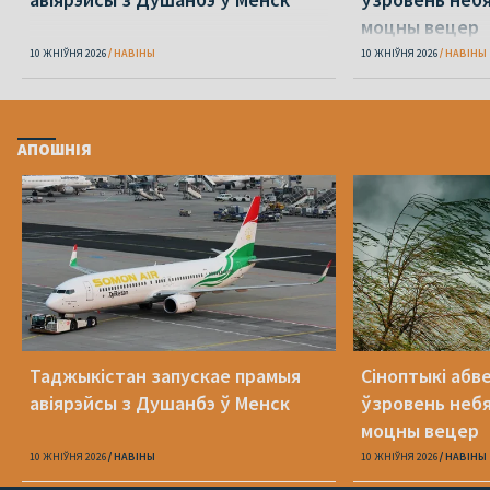
моцны вецер
10 ЖНІЎНЯ 2026
НАВІНЫ
10 ЖНІЎНЯ 2026
НАВІНЫ
АПОШНІЯ
Таджыкістан запускае прамыя
Сіноптыкі абв
авіярэйсы з Душанбэ ў Менск
ўзровень небя
моцны вецер
10 ЖНІЎНЯ 2026
НАВІНЫ
10 ЖНІЎНЯ 2026
НАВІНЫ