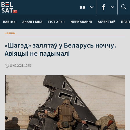
BE
НАВІНЫ
АНАЛІТЫКА
ГІСТОРЫІ
МЕРКАВАННI
АБ'ЕКТЫЎ
ПРАГ
навіны
«Шагэд» залятаў у Беларусь ноччу.
Авіяцыі не падымалі
16.09.2024, 10:59