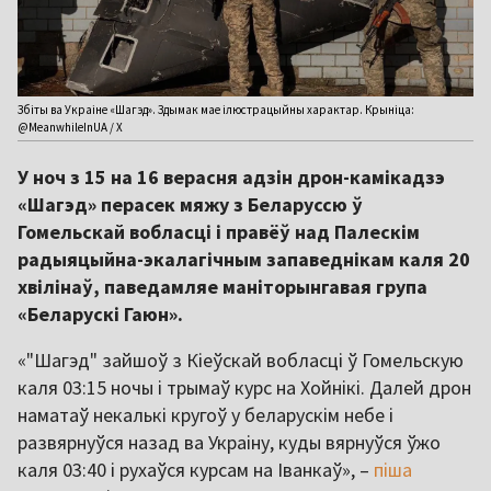
Збіты ва Украіне «Шагэд». Здымак мае ілюстрацыйны характар. Крыніца:
@MeanwhileInUA / X
У ноч з 15 на 16 верасня адзін дрон-камікадзэ
«Шагэд» перасек мяжу з Беларуссю ў
Гомельскай вобласці і правёў над Палескім
радыяцыйна-экалагічным запаведнікам каля 20
хвілінаў, паведамляе маніторынгавая група
«Беларускі Гаюн».
«"Шагэд" зайшоў з Кіеўскай вобласці ў Гомельскую
каля 03:15 ночы і трымаў курс на Хойнікі. Далей дрон
наматаў некалькі кругоў у беларускім небе і
развярнуўся назад ва Украіну, куды вярнуўся ўжо
каля 03:40 і рухаўся курсам на Іванкаў», –
піша