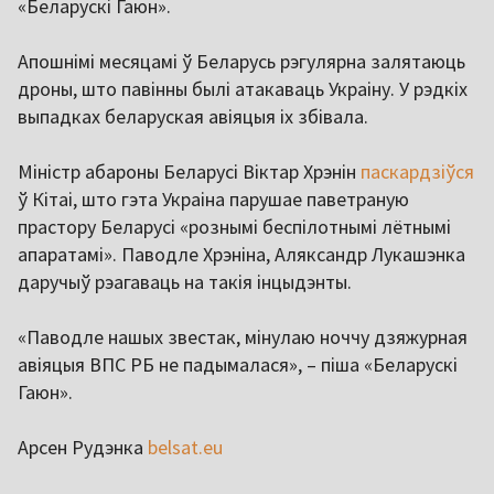
«Беларускі Гаюн».
Апошнімі месяцамі ў Беларусь рэгулярна залятаюць
дроны, што павінны былі атакаваць Украіну. У рэдкіх
выпадках беларуская авіяцыя іх збівала.
Міністр абароны Беларусі Віктар Хрэнін
паскардзіўся
ў Кітаі, што гэта Украіна парушае паветраную
прастору Беларусі «рознымі беспілотнымі лётнымі
апаратамі». Паводле Хрэніна, Аляксандр Лукашэнка
даручыў рэагаваць на такія інцыдэнты.
«Паводле нашых звестак, мінулаю ноччу дзяжурная
авіяцыя ВПС РБ не падымалася», – піша «Беларускі
Гаюн».
Арсен Рудэнка
belsat.eu