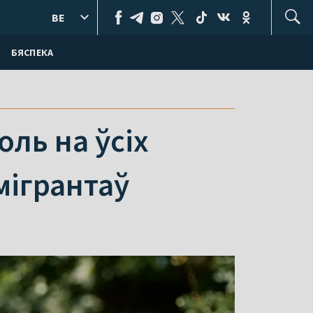
BE
БЯСПЕКА
ль на ўсіх
мігрантаў