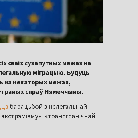
іх сваіх сухапутных межах на
елегальную міграцыю. Будуць
ь на некаторых межах,
утраных спраў Нямеччыны.
цца
барацьбой з нелегальнай
 экстрэмізму» і «трансгранічнай