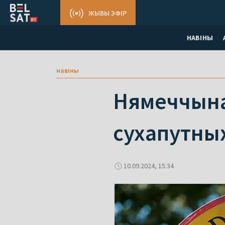
ЖЫВЫ ЭФІР
НАВІНЫ
навіны
Нямеччына 
сухапутных
10.09.2024, 15:34