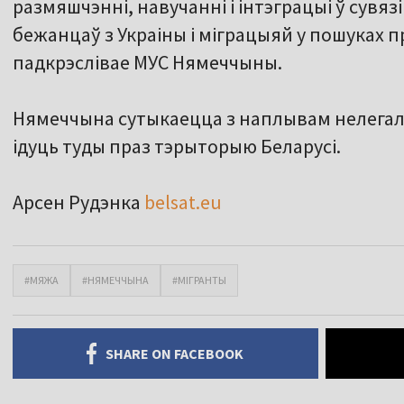
размяшчэнні, навучанні і інтэграцыі ў сувяз
бежанцаў з Украіны і міграцыяй у пошуках п
падкрэслівае МУС Нямеччыны.
Нямеччына сутыкаецца з наплывам нелегальн
ідуць туды праз тэрыторыю Беларусі.
Арсен Рудэнка
belsat.eu
#МЯЖА
#НЯМЕЧЧЫНА
#МІГРАНТЫ
SHARE ON FACEBOOK