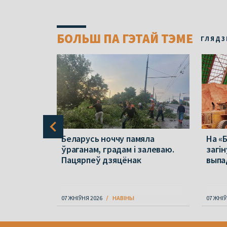
БОЛЬШ ПА ГЭТАЙ ТЭМЕ
ГЛЯДЗ
он
Беларусь ноччу памяла
На «
ўраганам, градам і залеваю.
загін
ратыў
Пацярпеў дзяцёнак
выпа
07 ЖНІЎНЯ 2026
НАВІНЫ
07 ЖНІЎ
Item