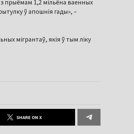
і з прыёмам 1,2 мільёна ваенных
рытулку ў апошнія гады», –
ых мігрантаў, якія ў тым ліку
SHARE ON X