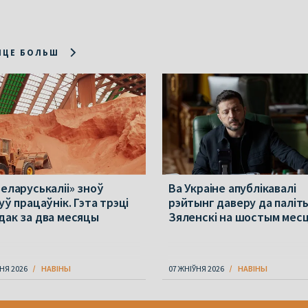
ІЦЕ БОЛЬШ
Беларуськаліі» зноў
Ва Украіне апублікавалі
уў працаўнік. Гэта трэці
рэйтынг даверу да паліт
дак за два месяцы
Зяленскі на шостым мес
НЯ 2026
НАВІНЫ
07 ЖНІЎНЯ 2026
НАВІНЫ