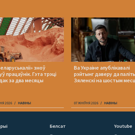
Беларуськаліі» зноў
Ва Украіне апублікавалі
уў працаўнік. Гэта трэці
рэйтынг даверу да паліт
дак за два месяцы
Зяленскі на шостым мес
НЯ 2026
НАВІНЫ
07 ЖНІЎНЯ 2026
НАВІНЫ
рыі
Белсат
Youtube