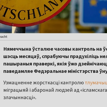
hacht
Нямеччына ўсталюе часовы кантроль на ўс
шэсць месяцаў, спрабуючы прадухіліць н
пашыраныя праверкі, якія ўжо дзейнічаюц
паведамляе Федэральнае міністэрства ўн
Узмацненне жорсткасці кантролю
тлумачы
міграцыяй і абаронай людзей ад «ісламскага
злачыннасці».