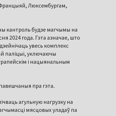
 Францыяй, Люксембургам,
ны кантроль будзе магчымы на
ня 2024 года. Гэта азначае, што
 дзейнічаць увесь комплекс
й паліцыі, уключаючы
ўрапейскім і нацыянальным
апавешчаныя пра гэта.
лічваць агульную нагрузку на
агчымасці мясцовых уладаў па