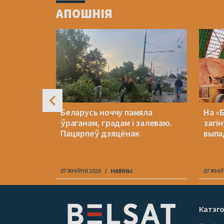
1
АПОШНІЯ
of
4
ла з
Беларусь ноччу памяла
На «
ць за
ўраганам, градам і залеваю.
загін
ацыяй
Пацярпеў дзяцёнак
выпа
07 ЖНІЎНЯ 2026
НАВІНЫ
07 ЖНІЎ
Item
1
Катэго
of