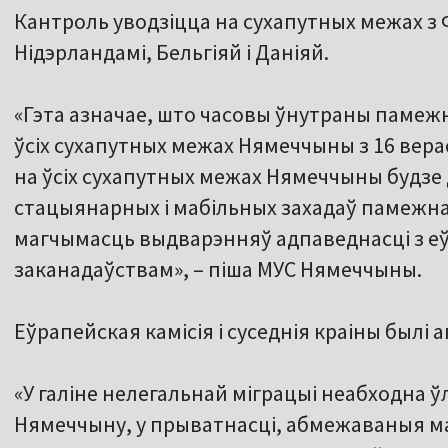
Кантроль уводзіцца на сухапутных межах з
Нідэрландамі, Бельгіяй і Даніяй.
«Гэта азначае, што часовы ўнутраны памеж
ўсіх сухапутных межах Нямеччыны з 16 верас
на ўсіх сухапутных межах Нямеччыны будзе
стацыянарных і мабільных захадаў памежна
магчымасць выдварэнняў адпаведнасці з е
заканадаўствам», – піша МУС Нямеччыны.
Еўрапейская камісія і суседнія краіны былі 
«У галіне нелегальнай міграцыі неабходна ў
Нямеччыну, у прыватнасці, абмежаваныя м