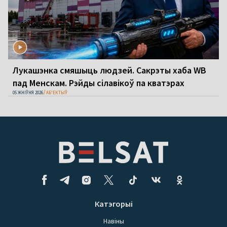
Лукашэнка смяшыць людзей. Сакрэты хаба WB
пад Менскам. Рэйды сілавікоў па кватэрах
05 ЖНІЎНЯ 2026
АБ'ЕКТЫЎ
Катэгорыі
Навіны