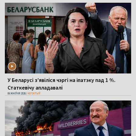
У Беларусі з’явіліся чэргі на іпатэку пад 1 %.
Статкевічу апладавалі
06 ЖНІЎНЯ 2026
АБ'ЕКТЫЎ