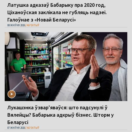
Латушка адказаў Бабарыку пра 2020 год,
Ціханоўская заклікала не губляць надзеі.
Галоўнае з «Новай Беларусі»
08 ЖНІЎНЯ 2026
АБ'ЕКТЫЎ
Лукашэнка ўзвар'яваўся: што падсунулі ў
Вялейцы? Бабарыка адкрыў бізнес. Шторм у
Беларусі
07 ЖНІЎНЯ 2026
АБ'ЕКТЫЎ