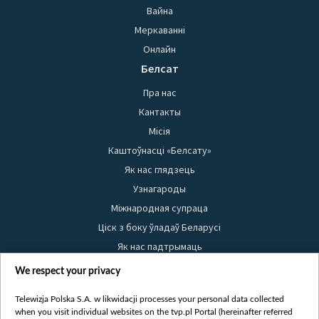
Вайна
Меркаванні
Онлайн
Белсат
Пра нас
Кантакты
Місія
Каштоўнасці «Белсату»
Як нас глядзець
Узнагароды
Міжнародная супраца
Ціск з боку ўладаў Беларусі
Як нас падтрымаць
Правілы выкарыстання матэрыялаў
We respect your privacy
Інфармацыя аб адпраўніку
Telewizja Polska S.A. w likwidacji processes your personal data collected
Бяспека
when you visit individual websites on the tvp.pl Portal (hereinafter referred