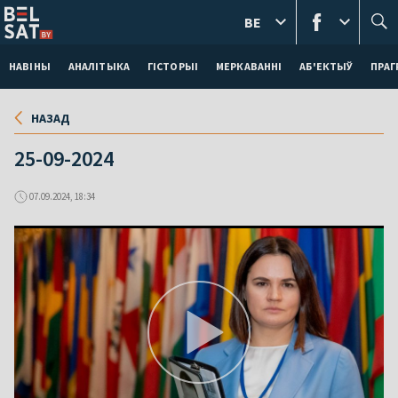
BE
НАВІНЫ
АНАЛІТЫКА
ГІСТОРЫІ
МЕРКАВАННI
АБ'ЕКТЫЎ
ПРАГ
НАЗАД
25-09-2024
07.09.2024, 18:34