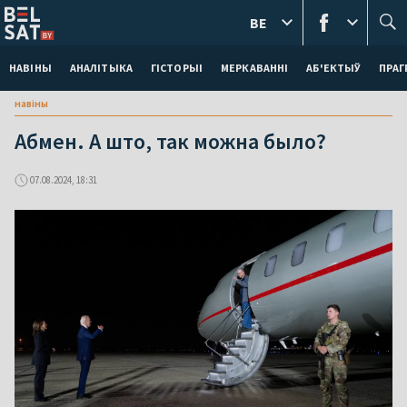
BE
НАВІНЫ
АНАЛІТЫКА
ГІСТОРЫІ
МЕРКАВАННI
АБ'ЕКТЫЎ
ПРАГ
навіны
Абмен. А што, так можна было?
07.08.2024, 18:31