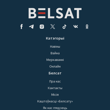
Катэгорыі
Навіны
Вайна
Меркаванні
Онлайн
Белсат
Пра нас
Кантакты
Місія
Каштоўнасці «Белсату»
Як нас глядзець