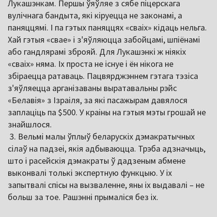
Лукашэнкам. Першы ўяўляе з сябе піцерскага
вулічнага бандыта, які кіруецца не законамі, а
паняццямі. І па гэтых паняццях «сваіх» кідаць нельга.
Хай гэтыя «свае» і з'яўляюцца забойцамі, шпіёнамі
або гандлярамі зброяй. Для Лукашэнкі ж ніякіх
«сваіх» няма. Іх проста не існуе і ён нікога не
збіраецца ратаваць. Пацвярджэннем гэтага тэзіса
з'яўляецца арганізаваны выратавальны рэйс
«Белавія» з Ізраіля, за які пасажырам давялося
заплаціць па $500. У краіны на гэтыя мэты грошай не
знайшлося.
3. Вельмі малы ўплыў беларускіх дэмакратычных
сілаў на падзеі, якія адбываюцца. Трэба адзначыць,
што і расейскія дэмакраты ў дадзеным абмене
выконвалі толькі экспертную функцыю. У іх
запытвалі спісы на вызваленне, яны іх выдавалі – не
больш за тое. Рашэнні прымаліся без іх.