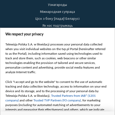
Узнагароды
Міжнародная супраца
Ціск з боку ўладаў Беларусі
Як нас падтрымаць
Правілы выкарыстання матэрыялаў
We respect your privacy
Інфармацыя аб адпраўніку
Telewizja Polska S.A. w likwidacji processes your personal data collected
Бяспека
when you visit individual websites on the tvp.pl Portal (hereinafter referred
Youtube
to as the Portal), including information saved using technologies used to
track and store them, such as cookies, web beacons or other similar
Белсат news
technologies enabling the provision of tailored and secure services,
personalize content and advertising, provide social media features and
Белсат Shorts
analyze Internet traffic.
Белсат Life
Click "I accept and go to the website" to consent to the use of automatic
Жэстачайшы мульт
tracking and data collection technology, access to information on your end
Belsat English
device and its storage, and to the processing of your personal data by
Telewizja Polska S.A. w likwidacji,
Trusted Partners from IAB* (1201
Biełsat PL
company)
and other
Trusted TVP Partners (93 company)
, for marketing
Белсат Now
purposes (including for automated matching of advertisements to your
interests and measuring their effectiveness) and others, which we indicate
Белсат History
below.