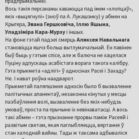
прадпрымальнікі.
Вось такія персанажы хаваюцца пад імем «хлопцаў»,
якіх «выцягнулі» (зноў па А. Лукашэнку) у абмен на
Крыгера,
Эвана Гершковіча
,
Іллю Яшына
,
Уладзіміра Кара
-
Мурзу
і іншых.
На фоне гэтай падзеі смерць
Аляксея Навальнага
становіцца яшчэ больш вытлумачальнай. Ён павінен
быў быць у гэтым спісе, але ж балюча не хацелася
Пуціну адпускаць асабістага ворага такога калібру.
Гэта прыкмета «адлігі» ў адносінах Расеі і Захаду?
Не. І нават роўна наадварот.
Прыкметай паляпшэння адносін было б вызваленне
палітычных апанентаў, незаконна кінутых у месцы
пазбаўлення волі, вызваленне без якіх-небудзь
умоваў, проста па прычыне іх невінаватасці. А вось
такі абмен – гэта прызнанне прорвы паміж Расеяй і
развітым светам, якая паглыбляецца, вяртання ў
стан халоднай вайны. Тады ж таксама адбываліся