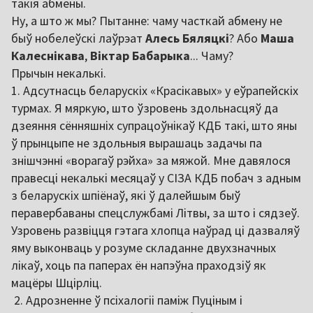
такія абмены.
Ну, а што ж мы? Пытанне: чаму часткай абмену не
быў нобелеўскі лаўрэат
Алесь Бяляцкі
? Або
Маша
Калеснікава
,
Віктар Бабарыка
... Чаму?
Прычын некалькі.
1. Адсутнасць беларускіх «Красікавых» у еўрапейскіх
турмах. Я мяркую, што ўзровень здольнасцяў да
дзеяння сённяшніх супрацоўнікаў КДБ такі, што яны
ў прынцыпе не здольныя вырашаць задачы па
знішчэнні «ворагаў рэйха» за мяжой. Мне давялося
правесці некалькі месяцаў у СІЗА КДБ побач з адным
з беларускіх шпіёнаў, які ў далейшым быў
перавербаваны спецслужбамі Літвы, за што і сядзеў.
Узровень развіцця гэтага хлопца наўрад ці дазваляў
яму выконваць у розуме складанне двухзначных
лікаў, хоць па паперах ён напэўна праходзіў як
мацёры Шцірліц.
2. Адрозненне ў псіхалогіі паміж Пуціным і