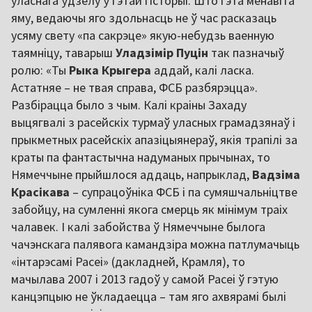
уласнага ўдзелу ў гэтай гісторыі. Што гэта менавіта
яму, ведаючы яго здольнасць не ў час расказаць
усяму свету «па сакрэце» якую-небудзь ваенную
таямніцу, таварыш
Уладзімір Пуцін
так пазначыў
ролю: «Ты
Рыка Крыгера
аддай, калі ласка.
Астатняе – не твая справа, ФСБ разбярэцца».
Разбірацца было з чым. Калі краіны Захаду
выцягвалі з расейскіх турмаў уласных грамадзянаў і
прыкметных расейскіх апазіцыянераў, якія трапілі за
краты па фантастычна надуманых прычынах, то
Нямеччыне прыйшлося аддаць, напрыклад,
Вадзіма
Красікава
– супрацоўніка ФСБ і па сумяшчальніцтве
забойцу, на сумленні якога смерць як мінімум траіх
чалавек. І калі забойства ў Нямеччыне былога
чачэнскага палявога камандзіра можна патлумачыць
«інтарэсамі Расеі» (дакладней, Крамля), то
мачылава 2007 і 2013 гадоў у самой Расеі ў гэтую
канцэпцыю не ўкладаецца – там яго ахвярамі былі