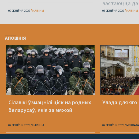
застаюцца да 
09 ЖНІЎНЯ 2026
НАВІНЫ
08 ЖНІЎНЯ 2026
НАВІНЫ
АПОШНІЯ
Сілавікі ўзмацнілі ціск на родных
Улада для яго
беларусаў, якія за мяжой
09 ЖНІЎНЯ 2026
НАВІНЫ
09 ЖНІЎНЯ 2026
МЕРКАВ