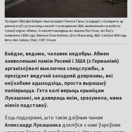
Прэзідэнт ЗША Джо Байдэн і віцэ-прэзідэнт Камала Гэрыс (кандыдат у прэзідэнты ад
дэмакратаў) сустракаюць самалёт з грамадзянамі ЗША, вызваленымі з расейскіх
турмаў падчас абмену. З самалёта выходзіць экс-морпех Пол Уілан, які быў у
зняволенні з 2018 года. Ваенная база Andrews, Штат Мэрыленд, ЗША. 1 жніўня 2024 года.
Фота: Ken Cedeno / Pool / CNP / Forum
Байдэн, вядома, чалавек нядобры. Абмен
зняволенымі паміж Расеяй і ЗША (з Германіяй)
арганізоўвалі выключна спецслужбы, а
прэзідэнт вядучай заходняй дзяржавы, які
неўзабаве адыходзіць, проста вырашыў
папіярыцца. Гэта калі верыць крыніцам
Лукашэнкі, не давяраць якім, зразумела, няма
ніякіх падставаў.
Ёсць падазрэнні, што такім дзіўным чынам
Аляксандр Лукашэнка
дзяліўся з намі ўзроўнем