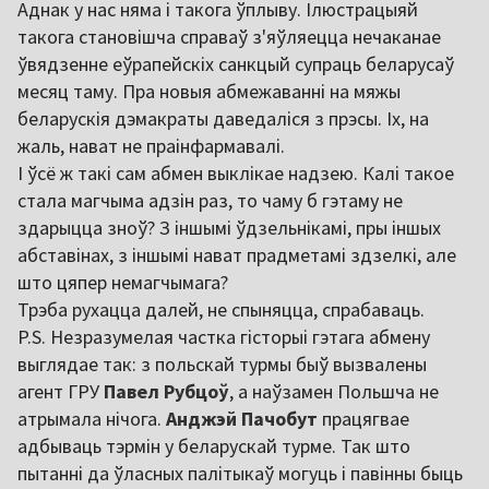
Аднак у нас няма і такога ўплыву. Ілюстрацыяй
такога становішча справаў з'яўляецца нечаканае
ўвядзенне еўрапейскіх санкцый супраць беларусаў
месяц таму. Пра новыя абмежаванні на мяжы
беларускія дэмакраты даведаліся з прэсы. Іх, на
жаль, нават не праінфармавалі.
І ўсё ж такі сам абмен выклікае надзею. Калі такое
стала магчыма адзін раз, то чаму б гэтаму не
здарыцца зноў? З іншымі ўдзельнікамі, пры іншых
абставінах, з іншымі нават прадметамі здзелкі, але
што цяпер немагчымага?
Трэба рухацца далей, не спыняцца, спрабаваць.
P.S. Незразумелая частка гісторыі гэтага абмену
выглядае так: з польскай турмы быў вызвалены
агент ГРУ
Павел
Рубцоў
, а наўзамен Польшча не
атрымала нічога.
Анджэй Пачобут
працягвае
адбываць тэрмін у беларускай турме. Так што
пытанні да ўласных палітыкаў могуць і павінны быць