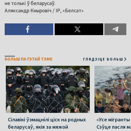
не толькі ў беларусаў.
Аляксандр Кныровіч / ІР, «Белсат»
БОЛЬШ ПА ГЭТАЙ ТЭМЕ
ГЛЯДЗІЦЕ БОЛЬШ
Сілавікі ўзмацнілі ціск на родных
«Усе мігранты 
беларусаў, якія за мяжой
Сэўце пасля м