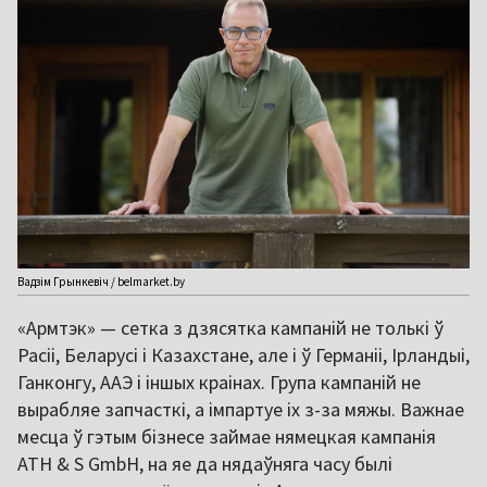
Вадзім Грынкевіч / belmarket.by
«Армтэк» — сетка з дзясятка кампаній не толькі ў
Расіі, Беларусі і Казахстане, але і ў Германіі, Ірландыі,
Ганконгу, ААЭ і іншых краінах. Група кампаній не
вырабляе запчасткі, а імпартуе іх з-за мяжы. Важнае
месца ў гэтым бізнесе займае нямецкая кампанія
ATH & S GmbH, на яе да нядаўняга часу былі