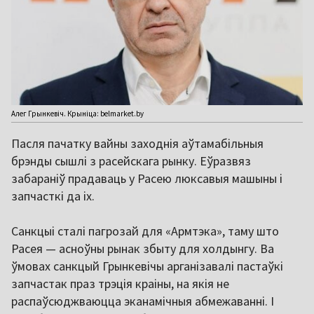
Алег Грынкевіч. Крыніца: belmarket.by
Пасля пачатку вайны заходнія аўтамабільныя
брэнды сышлі з расейскага рынку. Еўразвяз
забараніў прадаваць у Расею люксавыя машыны і
запчасткі да іх.
Санкцыі сталі пагрозай для «Армтэка», таму што
Расея — асноўны рынак збыту для холдынгу. Ва
ўмовах санкцый Грынкевічы арганізавалі пастаўкі
запчастак праз трэція краіны, на якія не
распаўсюджваюцца эканамічныя абмежаванні. І