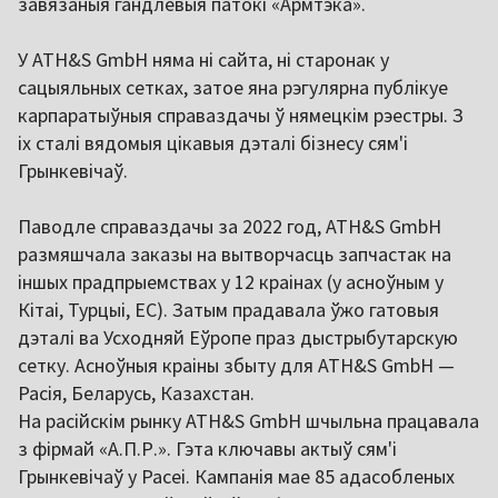
завязаныя гандлёвыя патокі «Армтэка».
У ATH&S GmbH няма ні сайта, ні старонак у
сацыяльных сетках, затое яна рэгулярна публікуе
карпаратыўныя справаздачы ў нямецкім рэестры. З
іх сталі вядомыя цікавыя дэталі бізнесу сям'і
Грынкевічаў.
Паводле справаздачы за 2022 год, ATH&S GmbH
размяшчала заказы на вытворчасць запчастак на
іншых прадпрыемствах у 12 краінах (у асноўным у
Кітаі, Турцыі, ЕС). Затым прадавала ўжо гатовыя
дэталі ва Усходняй Еўропе праз дыстрыбутарскую
сетку. Асноўныя краіны збыту для ATH&S GmbH —
Расія, Беларусь, Казахстан.
На расійскім рынку ATH&S GmbH шчыльна працавала
з фірмай «А.П.Р.». Гэта ключавы актыў сям'і
Грынкевічаў у Расеі. Кампанія мае 85 адасобленых