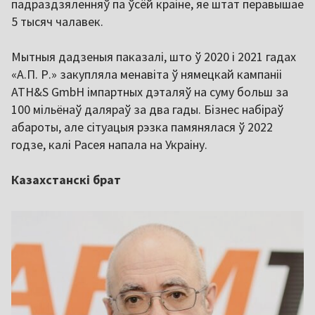
падраздзяленняў па ўсёй краіне, яе штат перавышае
5 тысяч чалавек.
Мытныя дадзеныя паказалі, што ў 2020 і 2021 гадах
«А.П. Р.» закупляла менавіта ў нямецкай кампаніі
ATH&S GmbH імпартных дэталяў на суму больш за
100 мільёнаў даляраў за два гады. Бізнес набіраў
абароты, але сітуацыя рэзка памянялася ў 2022
годзе, калі Расея напала на Украіну.
Казахстанскі брат