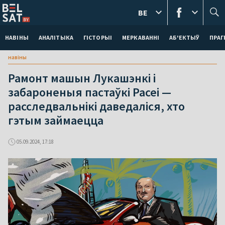
BE
НАВІНЫ
АНАЛІТЫКА
ГІСТОРЫІ
МЕРКАВАННI
АБ'ЕКТЫЎ
ПРАГ
навіны
Рамонт машын Лукашэнкі і
забароненыя пастаўкі Расеі —
расследвальнікі даведаліся, хто
гэтым займаецца
05.09.2024, 17:18