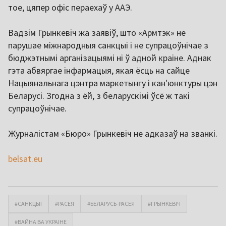
тое, цяпер офіс пераехаў у ААЭ.
Вадзім Грынкевіч жа заявіў, што «Армтэк» не
парушае міжнародныя санкцыі і не супрацоўнічае з
бюджэтнымі арганізацыямі ні ў адной краіне. Аднак
гэта абвяргае інфармацыя, якая ёсць на сайце
Нацыянальнага цэнтра маркетынгу і кан'юнктуры цэн
Беларусі. Згодна з ёй, з беларускімі ўсё ж такі
супрацоўнічае.
Журналістам «Бюро» Грынкевіч не адказаў на званкі.
belsat.eu
#САНКЦЫІ
#РАСЕЯ
#БЕЛАРУСЬ-РАСЕЯ
#ГРЫНКЕВІЧ
#ВАЙНА ВА УКРАІНЕ