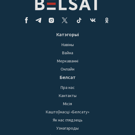
Катэгорыі
Навіны
Вайна
Меркаванні
Онлайн
Белсат
Пра нас
Кантакты
Місія
Каштоўнасці «Белсату»
Як нас глядзець
Узнагароды