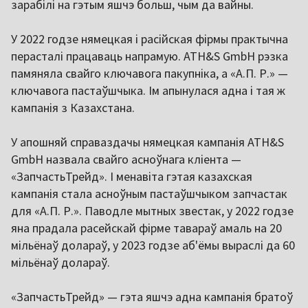
зарабілі на гэтым яшчэ больш, чым да вайны.
У 2022 годзе нямецкая і расійская фірмы практычна
перасталі працаваць напрамую. ATH&S GmbH рэзка
памяняла свайго ключавога пакупніка, а «А.П. Р.» —
ключавога пастаўшчыка. Ім апынулася адна і тая ж
кампанія з Казахстана.
У апошняй справаздачы нямецкая кампанія ATH&S
GmbH назвала свайго асноўнага кліента —
«ЗапчастьТрейд». І менавіта гэтая казахская
кампанія стала асноўным пастаўшчыком запчастак
для «А.П. Р.». Паводле мытных звестак, у 2022 годзе
яна прадала расейскай фірме тавараў амаль на 20
мільёнаў долараў, у 2023 годзе аб'ёмы выраслі да 60
мільёнаў долараў.
«ЗапчастьТрейд» — гэта яшчэ адна кампанія братоў