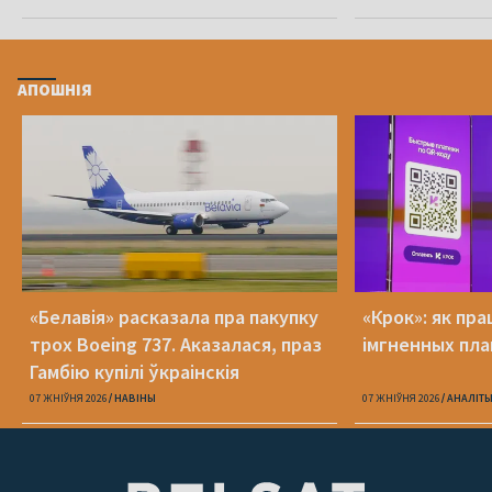
АПОШНІЯ
«Белавія» расказала пра пакупку
«Крок»: як пра
трох Boeing 737. Аказалася, праз
імгненных пла
Гамбію купілі ўкраінскія
07 ЖНІЎНЯ 2026
НАВІНЫ
07 ЖНІЎНЯ 2026
АНАЛІТ