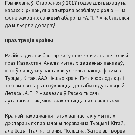
Грынкевічаў. Створаная ў 2017 годзе для выхаду на
казахскі рынак, яна адыграла асаблівую ролю — на
фоне заходніх санкцый абароты «А.П. Р.» наблізіліся
да мільярда долараў.
Праз трэція краіны
Расійскі дыстрыб'ютар закупляе запчасткі не толькі
праз Казахстан. Аналіз мытных дадзеных паказаў,
што ў ланцужку паставак удзельнічаюць фірмы з
Турцыі, Кітая, ААЭ і іншых краін. Гэтыя юрысдыкцыі
таксама выкарыстоўваюцца для абыходу санкцый.
Летась «А.П. Р.» завезла ў Расею тысячы
аўтазапчастак, якія знаходзяцца пад санкцыямі.
Краінай паходжання гэтых запчастак у мытных
дэкларацыях пазначаны пераважна Турцыя і Кітай,
але ёсць і Італія, Іспанія, Польшча. Затое вытворца