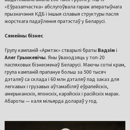
«Еўразапчастка» абслугоўвала гараж аператыўнага
прызначэння КДБ і іншыя сілавыя структуры пасля
жорсткага падаўлення пратэстаў у Беларусі.
Сямейны бізнес
Групу кампаній «Армтэк» стварылі браты
Вадзім
і
Алег Грынкевічы
. Яны ўваходзяць у топ-20
паспяховых бізнесменаў Беларусі. Маючы сотні крам,
група кампаній прапануе больш за 500 тысяч
дэталяў са склада і 60 млн дэталяў пад заказ для
легкавых і грузавых аўтамабіляў еўрапейскіх,
амерыканскіх, японскіх, карэйскіх і расійскіх марак.
Абароты — каля мільярда долараў у год.