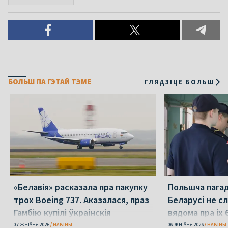
БОЛЬШ ПА ГЭТАЙ ТЭМЕ
ГЛЯДЗІЦЕ БОЛЬШ
«Белавія» расказала пра пакупку
Польшча пагадз
трох Boeing 737. Аказалася, праз
Беларусі не с
Гамбію купілі ўкраінскія
вядома пра іх 
07 ЖНІЎНЯ 2026
НАВІНЫ
06 ЖНІЎНЯ 2026
НАВІНЫ