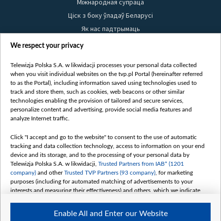
Міжнародная супраца
Ціск з боку ўладаў Беларусі
Як нас падтрымаць
Правілы выкарыстання матэрыялаў
We respect your privacy
Інфармацыя аб адпраўніку
Telewizja Polska S.A. w likwidacji processes your personal data collected
Бяспека
when you visit individual websites on the tvp.pl Portal (hereinafter referred
Youtube
to as the Portal), including information saved using technologies used to
track and store them, such as cookies, web beacons or other similar
Белсат news
technologies enabling the provision of tailored and secure services,
personalize content and advertising, provide social media features and
Белсат Shorts
analyze Internet traffic.
Белсат Life
Click "I accept and go to the website" to consent to the use of automatic
Жэстачайшы мульт
tracking and data collection technology, access to information on your end
Belsat English
device and its storage, and to the processing of your personal data by
Telewizja Polska S.A. w likwidacji,
Trusted Partners from IAB* (1201
Biełsat PL
company)
and other
Trusted TVP Partners (93 company)
, for marketing
Белсат Now
purposes (including for automated matching of advertisements to your
interests and measuring their effectiveness) and others, which we indicate
Белсат History
below.
Белсат Music
Enable All and Enter our Website
The purposes of processing your data by TVP S.A. w likwidacji are as
Белсат Doc