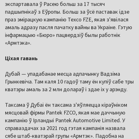
экспартавала ў Расею больш за 17 тысяч
падшыпнікаў з Еўропы. Больш за ўсё паставак ідзе
праз эмірацкую кампанію Texco FZE, якая з'явілася
амаль адразу пасля пачатку вайны ва Украіне. Гэтую
інфармацыю «Бюро» пацвердзіў былы работнік
«Армтэка».
Ціхая гавань
Дубай — упадабанае месца адпачынку Вадзіма
Грынкевіча. Там каля 10 гадоў таму ён купіў сабе тры
кватэры амаль за 2 млн долараў і здае іх у арэнду.
Таксама ў Дубаі ён таксама з'яўляецца кіраўніком
мясцовай фірмы Pantek FZCO, якая мае даччыную
кампанію ў Ірландыі Pantek Automotive Limited. У
справаздачах за 2021 год гэтая кампанія назвала
сябе штаб-кватэрай групы «Армтэк». Падобна на