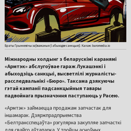
Браты Грынкевічы заўважаныя ў абыходзе санкцыяў. Калаж: buromedia.io
Міжнародны холдынг з беларускімі каранямі
«Армтэк» абслугоўвае гараж Лукашэнкі і
абыходзіць санкцыі, высветлілі журналісты-
расследвальнікі «Бюро». Таксама дзякуючы
гэтай кампаніі падсанкцыйныя тавары
падвойнага прызначэння паступаюць у Расею.
«Армтэк» займаецца продажам запчастак для
іншамарак. Дзяржпрадпрыемства
«Белтрансспецаўта» рэгулярна закупляе запчасткі
для свайго аўтапарка. У тройцы асноўных