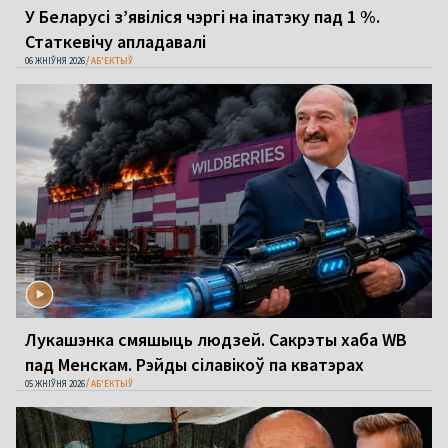
У Беларусі з’явіліся чэргі на іпатэку пад 1 %.
Статкевічу апладавалі
06 ЖНІЎНЯ 2026
АБ'ЕКТЫЎ
Лукашэнка смяшыць людзей. Сакрэты хаба WB
пад Менскам. Рэйды сілавікоў па кватэрах
05 ЖНІЎНЯ 2026
АБ'ЕКТЫЎ