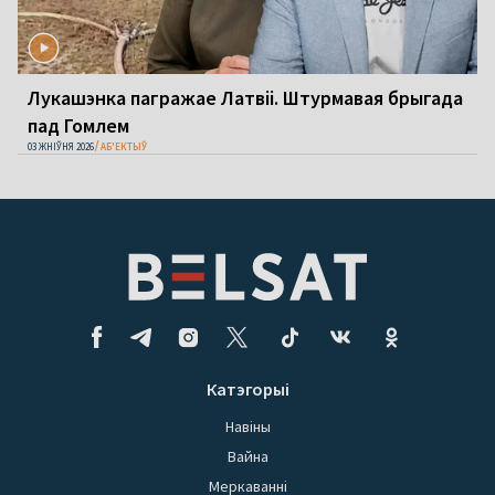
Лукашэнка пагражае Латвіі. Штурмавая брыгада
пад Гомлем
03 ЖНІЎНЯ 2026
АБ'ЕКТЫЎ
Катэгорыі
Навіны
Вайна
Меркаванні