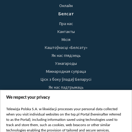
Онлайн
Белсат
Пра нас
Кантакты
Місія
Каштоўнасці «Белсату»
Як нас глядзець
Узнагароды
Міжнародная супраца
Ціск з боку ўладаў Беларусі
Як нас падтрымаць
Правілы выкарыстання матэрыялаў
We respect your privacy
Інфармацыя аб адпраўніку
Telewizja Polska S.A. w likwidacji processes your personal data collected
Бяспека
when you visit individual websites on the tvp.pl Portal (hereinafter referred
Youtube
to as the Portal), including information saved using technologies used to
track and store them, such as cookies, web beacons or other similar
Белсат news
technologies enabling the provision of tailored and secure services,