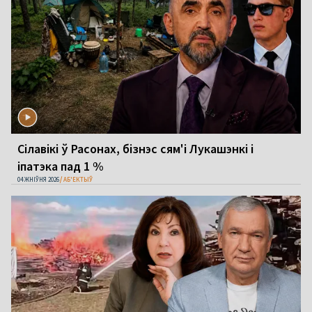
Сілавікі ў Расонах, бізнэс сям'і Лукашэнкі і
іпатэка пад 1 %
04 ЖНІЎНЯ 2026
АБ'ЕКТЫЎ