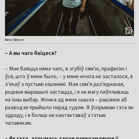
Фота: Белсат
– А вы чаго баіцеся?
– Мне баяцца няма чаго, я згубіў сям'ю, прафесію і
ўсё, што ў мяне было, – у мяне нічога не засталося, я
з'ехаў з пустымі кішэнямі. Мая сям'я раз'яднаная,
родныя вырашылі застацца, і я не магу паўплываць
на іхны выбар. Жонка ад мяне сышла – рашэнне аб
разводзе прыйшло перад судом. Я ўспрымаю гэта як
здраду, і я больш не кантактаваў з гэтым
чалавекам.
– Як гэта, атрымаць такое паведамленне ў