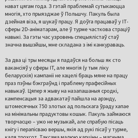
нават цягам года. З гэтай праблемай сутыкаюцца
многія, хто прыязджае ў Польшчу. Пакуль была
дзейная віза, я шукаў працу. Я доўга працаваў у IT-
сферы 2D-аніматарам, але ў турме часткова страціў
навыкі. За гэты час узровень спецыялістаў стаў
значна вышэйшы, мне складана з імі канкураваць.
За два ці тры месяцы я падаўся на больш як сто
вакансіяў у сферы IT, але многія (у тым ліку
беларускія) кампаніі не хацелі браць мяне на працу
праз пэўны бэкграўнд і праблему прафесійных
навыкаў. Цяпер я жыву на назапашаныя сродкі,
кампенсацыя за адвакатаў пайшла на арэнду,
штомесячных 750 злотых ад польскага ўраду хапае
на мінімальны прадуктовы кошык. Пакуль займаюся
творчасцю – ужо не музыкай, але спрабую пісаць
кнігу і перапісваю вершы, якія ад рукі пісаў у турме,
каля трохсот. Таксама малюю карціны – магчыма,