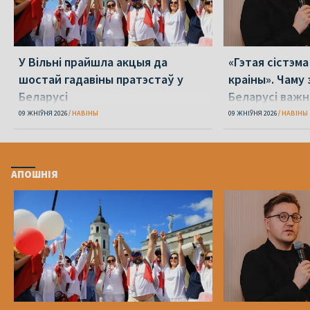
У Вільні прайшла акцыя да
«Гэтая сістэм
шостай гадавіны пратэстаў у
краіны». Чаму 
Беларусі
Беларусі важн
міжнародным 
09 ЖНІЎНЯ 2026
НАВІНЫ
09 ЖНІЎНЯ 2026
НАВІНЫ
АПОШНІЯ