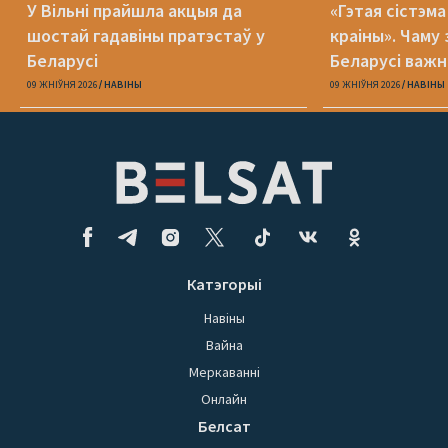
У Вільні прайшла акцыя да
«Гэтая сістэм
шостай гадавіны пратэстаў у
краіны». Чаму 
Беларусі
Беларусі важн
міжнародным 
09 ЖНІЎНЯ 2026
НАВІНЫ
09 ЖНІЎНЯ 2026
НАВІНЫ
Катэгорыі
Навіны
Вайна
Меркаванні
Онлайн
Белсат