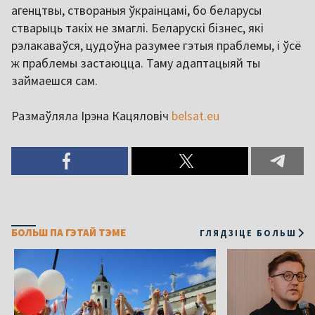
агенцтвы, створаныя ўкраінцамі, бо беларусы
стварыць такіх не змаглі. Беларускі бізнес, які
рэлакаваўся, цудоўна разумее гэтыя праблемы, і ўсё
ж праблемы застаюцца. Таму адаптацыяй ты
займаешся сам.
Размаўляла Ірэна Кацяловіч
belsat.eu
БОЛЬШ ПА ГЭТАЙ ТЭМЕ
ГЛЯДЗІЦЕ БОЛЬШ