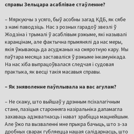
справы Зельцара асаблівае стаўленне?
– Мяркуючы з усяго, быў асобны загад КДБ, як сябе
з намі паводзіць. Нас з розных гарадоў звезлі ў
Жодзіна і трымалі ў асаблівым рэжыме, які называлі
каранцінам, але фактычна прымянялі да нас меры,
якія ўжываюць да асуджаных на смяротную кару. Мы
паўтара месяца заставаліся ў рэжыме інкамунікада.
На нас хіба выпрацоўвалася следчая і судовая
практыка, як весці такія масавыя справы.
– Як зняволенне паўплывала на вас агулам?
– Не скажу, што выйшаў у дрэнным псіхалагічным
стане, пазіцыя старонняга назіральніка дапамагла
захаваць адэкватнасць і нават зрабіцца мацнейшым.
Але ўжо па вызваленні мне прыкра бачыць, што з-за
дробных сварак губляецца нашая салідарнасць, што