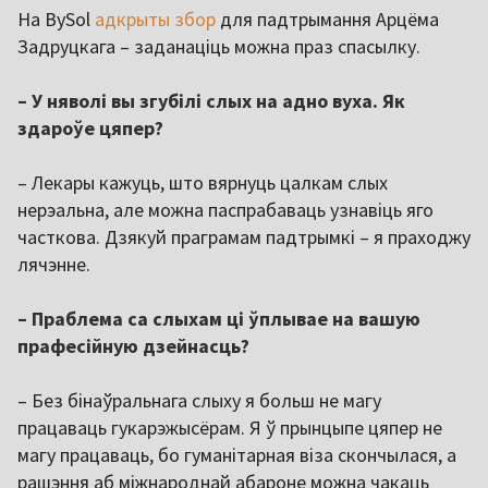
На BySol
адкрыты збор
для падтрымання Арцёма
Задруцкага – заданаціць можна праз спасылку.
– У няволі вы згубілі слых на адно вуха. Як
здароўе цяпер?
– Лекары кажуць, што вярнуць цалкам слых
нерэальна, але можна паспрабаваць узнавіць яго
часткова. Дзякуй праграмам падтрымкі – я праходжу
лячэнне.
– Праблема са слыхам ці ўплывае на вашую
прафесійную дзейнасць?
– Без бінаўральнага слыху я больш не магу
працаваць гукарэжысёрам. Я ў прынцыпе цяпер не
магу працаваць, бо гуманітарная віза скончылася, а
рашэння аб міжнароднай абароне можна чакаць