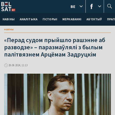
BE
НАВІНЫ
АНАЛІТЫКА
ГІСТОРЫІ
МЕРКАВАННI
АБ'ЕКТЫЎ
ПРАГ
навіны
«Перад судом прыйшло рашэнне аб
разводзе» – паразмаўлялі з былым
палітвязнем Арцёмам Задруцкім
28.08.2024, 11:13