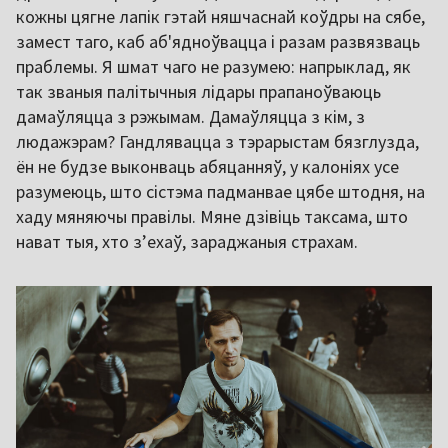
кожны цягне лапік гэтай няшчаснай коўдры на сябе,
замест таго, каб аб'ядноўвацца і разам развязваць
праблемы. Я шмат чаго не разумею: напрыклад, як
так званыя палітычныя лідары прапаноўваюць
дамаўляцца з рэжымам. Дамаўляцца з кім, з
людажэрам? Гандлявацца з тэрарыстам бязглузда,
ён не будзе выконваць абяцанняў, у калоніях усе
разумеюць, што сістэма падманвае цябе штодня, на
хаду мяняючы правілы. Мяне дзівіць таксама, што
нават тыя, хто з’ехаў, зараджаныя страхам.