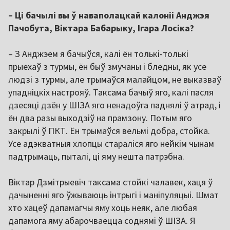
– Ці бачылі вы ў наваполацкай калоніі Анджэя
Пачобута, Віктара Бабарыку, Ігара Лосіка?
– З Анджэем я бачыўся, калі ён толькі-толькі
прыехаў з турмы, ён быў змучаны і бледны, як усе
людзі з турмы, але трымаўся малайцом, не выказваў
упадніцкіх настрояў. Таксама бачыў яго, калі пасля
дзесяці дзён у ШІЗА яго ненадоўга паднялі ў атрад, і
ён два разы выходзіў на прамзону. Потым яго
закрылі ў ПКТ. Ён трымаўся вельмі добра, стойка.
Усе адэкватныя хлопцы стараліся яго нейкім чынам
падтрымаць, пыталі, ці яму нешта патрэбна.
Віктар Дзмітрыевіч таксама стойкі чалавек, хаця ў
дачыненні яго ўжываюць інтрыгі і маніпуляцыі. Шмат
хто хацеў дапамагчы яму хоць неяк, але любая
дапамога яму абарочваецца соднямі ў ШІЗА. Я