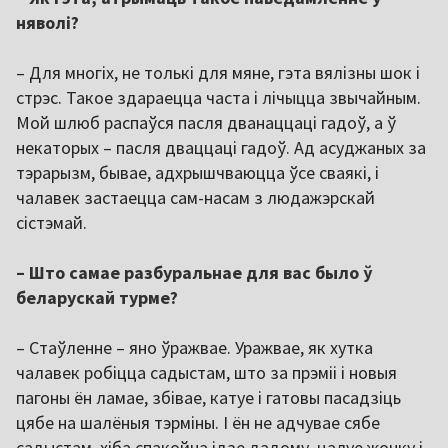
няволі?
– Для многіх, не толькі для мяне, гэта вялізны шок і
стрэс. Такое здараецца часта і лічыцца звычайным.
Мой шлюб распаўся пасля дванаццаці гадоў, а ў
некаторых – пасля дваццаці гадоў. Ад асуджаных за
тэрарызм, бывае, адхрышчваюцца ўсе сваякі, і
чалавек застаецца сам-насам з людажэрскай
сістэмай.
– Што самае разбуральнае для вас было ў
беларускай турме?
– Стаўленне – яно ўражвае. Уражвае, як хутка
чалавек робіцца садыстам, што за прэміі і новыя
пагоны ён ламае, збівае, катуе і гатовы пасадзіць
цябе на шалёныя тэрміны. І ён не адчувае сябе
садыстам, хіба спакойна ідзе дадому, цалуе жонку і