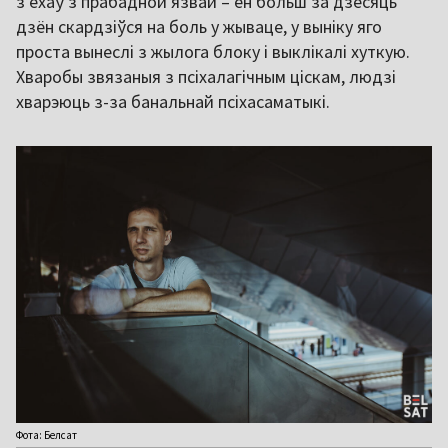
з'ехаў з прабадной язвай – ён больш за дзесяць
дзён скардзіўся на боль у жываце, у выніку яго
проста вынеслі з жылога блоку і выклікалі хуткую.
Хваробы звязаныя з псіхалагічным ціскам, людзі
хварэюць з-за банальнай псіхасаматыкі.
Фота: Белсат