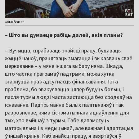
Фота: Белсат
– Што вы думаеце рабіць далей, якія планы?
– Вучыцца, спрабаваць знайсці працу, будаваць
жыццё наноў, працягваць змагацца і выказваць сваё
меркаванне – у мяне іншага выбару няма. Шкада,
што частка праграмаў падтрымкі можа хутка
згарнуцца праз адсутнасць фінансавання. Гэта
праблема, бо эвакуявацца цяпер будуць больш, і
пасля турмы людзі часта застаюцца без сродкаў на
існаванне. Падтрыманне былых палітвязняў і так
разрозненае, няма сістэматычнага аднаўлення для
тых, хто выйшаў з турмы. Табе дапамогуць
матэрыяльна і з медыцынай, але важная і адаптацыя
ў іншай краіне. Каб знайсці працу, я звяртаўся ў