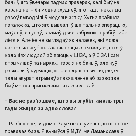
бачыў яго ўвечары падчас праверак, калі быў на
каранціне, – ён моцна схуднеў, яго тады некалькі
разоў выводзілі ў медсанчастку. Хутка прайшла
пагалоска, што яго вывезлі ў шпіталь на аперацыю,
маўляў, ён упаў, зламаў дзве рабрыны і прабіў сабе
лёгкія. Але ён не выглядаў як чалавек, які можа
настолькі згубіць канцэнтрацыю, і я ведаю, што ў
калоніях людзей збіваюць у ШІЗА, а ў СІЗА і сам
атрымліваў па нырках. Ігара я не бачыў, але чуў
размовы ў курылцы, што ён дрэнна выглядае, ён
тады акурат атрымаў апавяшчэнне аб разводзе і
быў моцна прыгнечаны гэтаю весткай.
– Вас не раз’юшвае, што вы згубілі амаль тры
гады жыцця за адно слова?
– Раз’юшвае, вядома. Злуе неразуменне, што такое
прававая база. Я вучыўся ў МДУ імя Ламаносава ў