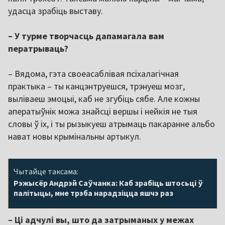
удасца зрабіць выставу.
– У турме творчасць дапамагала вам
ператрываць?
– Вядома, гэта своеасаблівая псіхалагічная
практыка – ты канцэнтруешся, трэнуеш мозг,
выліваеш эмоцыі, каб не згубіць сябе. Але кожны
аператыўнік можа знайсці вершы і нейкія не тыя
словы ў іх, і ты рызыкуеш атрымаць пакаранне альбо
нават новы крымінальны артыкул.
Чытайце таксама:
Рэжысёр Андрэй Саўчанка: Каб зрабіць штосьці ў
палітыцы, мне трэба нарадзіцца яшчэ раз
– Ці адчулі вы, што да затрыманых у межах