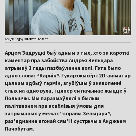
Арцём Задруцкі. Фота: Белсат
Арцём Задруцкі быў адным з тых, хто за кароткі
каментар пра забойства Андрэя Зельцара
атрымаў 3 гады пазбаўлення волі. Гэта было
адно слова: “Карнік”. Гукарэжысёр і 2D-аніматар
цалкам адбыў тэрмін, згубіўшы ў зняволенні
слых на адно вуха, і цяпер ён пачынае жыццё ў
Польшчы. Мы паразмаўлялі з былым
палітвязнем пра асаблівыя ўмовы для
затрыманых у межах “справы Зельцара”,
раз’яднанне ягонай сям’і і сустрэчы з Анджэем
Пачобутам.