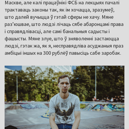
Маскве, але калі працаўнікі ФСБ на лекцыях пачалі
трактаваць законы так, як ім хочацца, зразумеў,
што далей вучыцца ў гэтай сферы не хачу. Мяне
раз’юшвае, што людзі лічаць сябе абаронцамі права
і справядлівасці, але самі банальныя садысты і
фашысты. Мяне злуе, што ў зняволенні застаюцца
людзі, гэтак жа, як я, несправядліва асуджаныя праз
амбіцыі іншых на 300 рублёў павысіць сабе заробак.