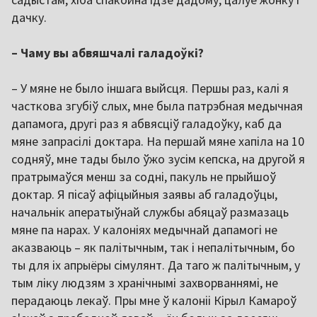
дачку.
– Чаму вы абвяшчалі галадоўкі?
– У мяне не было іншага выйсця. Першы раз, калі я
часткова згубіў слых, мне была патрэбная медычная
дапамога, другі раз я абвясціў галадоўку, каб да
мяне запрасілі доктара. На першай мяне хапіла на 10
содняў, мне тады было ўжо зусім кепска, на другой я
пратрымаўся менш за содні, пакуль не прыйшоў
доктар. Я пісаў афіцыйныя заявы аб галадоўцы,
начальнік аператыўнай службы абяцаў размазаць
мяне па нарах. У калоніях медычнай дапамогі не
аказваюць – як палітычным, так і непалітычным, бо
ты для іх апрыёры сімулянт. Да таго ж палітычным, у
тым ліку людзям з хранічнымі захворваннямі, не
перадаюць лекаў. Пры мне ў калоніі Кірыл Камароў