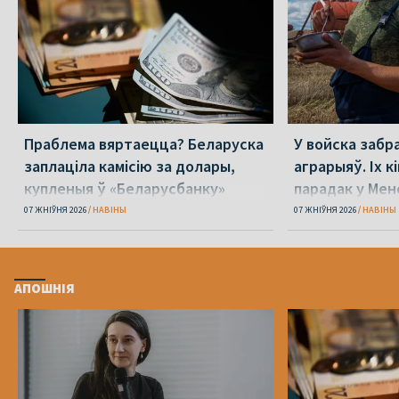
Праблема вяртаецца? Беларуска
У войска забр
заплаціла камісію за долары,
аграрыяў. Іх к
купленыя ў «Беларусбанку»
парадак у Мен
07 ЖНІЎНЯ 2026
НАВІНЫ
07 ЖНІЎНЯ 2026
НАВІНЫ
АПОШНІЯ