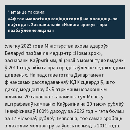
Чытайце таксама:
«Афтальмалогія адкаціцца гадоў на дваццаць за
паўгода». Заснавальнік «Новага зроку» – пра
пазбаўленне ліцэнзіі
Улетку 2023 года Міністэрства аховы здароўя
Беларусі пазбавіла медцэнтр «Новы зрок»,
заснаваны Каўрыгіным, ліцэнзіі з моманту яе выдачы
ў 2011 году нібыта праз прадстаўленне недакладных
дадзеных. На падставе гэтага Дэпартамент
фінансавых расследаванняў КДК сцвердзіў, што
даход медцэнтру быў атрыманы незаконным
шляхам. 20 сакавіка эканамічны суд Менску
аштрафаваў кампанію Каўрыгіна на 20 тысяч рублёў
і канфіскаваў 100% даходу за 2022 год – гэта больш
за 17 мільёнаў рублёў. Імаверна, тое самае зробяць
з даходам медцэнтру за ўвесь перыяд з 2011 года.