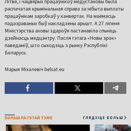
Літве, і чацвярых працаўнікоў медустановы была
распачатая крымінальная справа за нібыта выплаты
працаўнікам заробкаў у канвертах. На маёмасць
падазраваных быў накладзены арышт. А 27 ліпеня
Міністэрства аховы здароўя пастанавіла спыніць
дзейнасць медцэнтру. Пасля гэтага «Новы зрок»
паведаміў, што сыходзіць з рынку Рэспублікі
Беларусь.
Марыя Міхалевіч belsat.eu
БОЛЬШ ПА ГЭТАЙ ТЭМЕ
ГЛЯДЗІЦЕ БОЛЬШ