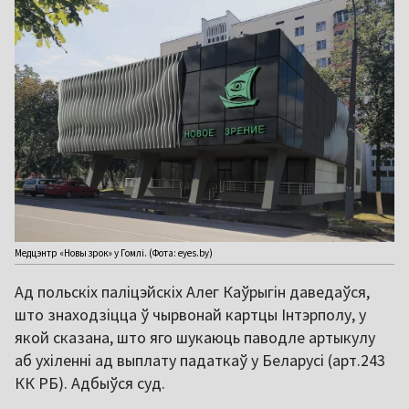
Медцэнтр «Новы зрок» у Гомлі. (Фота: eyes.by)
Ад польскіх паліцэйскіх Алег Каўрыгін даведаўся,
што знаходзіцца ў чырвонай картцы Інтэрполу, у
якой сказана, што яго шукаюць паводле артыкулу
аб ухіленні ад выплату падаткаў у Беларусі (арт.243
КК РБ). Адбыўся суд.