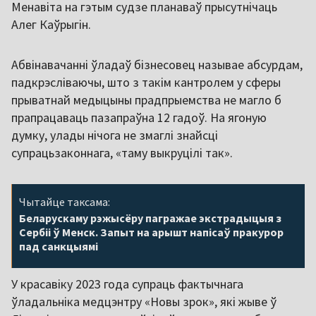
Менавіта на гэтым судзе планаваў прысутнічаць
Алег Каўрыгін.
Абвінавачанні ўладаў бізнесовец называе абсурдам,
падкрэсліваючы, што з такім кантролем у сферы
прыватнай медыцыны прадпрыемства не магло б
прапрацаваць пазапраўна 12 гадоў. На ягоную
думку, улады нічога не змаглі знайсці
супрацьзаконнага, «таму выкруцілі так».
Чытайце таксама:
Беларускаму рэжысёру пагражае экстрадыцыя з
Сербіі ў Менск. Запыт на арышт напісаў пракурор
пад санкцыямі
У красавіку 2023 года супраць фактычнага
ўладальніка медцэнтру «Новы зрок», які жыве ў