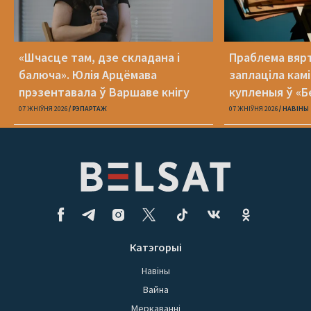
«Шчасце там, дзе складана і
Праблема вяр
балюча». Юлія Арцёмава
заплаціла кам
прэзентавала ў Варшаве кнігу
купленыя ў «Б
«Пока я искала слова»
07 ЖНІЎНЯ 2026
РЭПАРТАЖ
07 ЖНІЎНЯ 2026
НАВІНЫ
Катэгорыі
Навіны
Вайна
Меркаванні