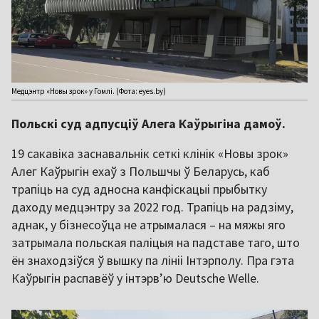
Медцэнтр «Новы зрок» у Гомлі. (Фота: eyes.by)
Польскі суд адпусціў Алега Каўрыгіна дамоў.
19 сакавіка заснавальнік сеткі клінік «Новы зрок»
Алег Каўрыгін ехаў з Польшчы ў Беларусь, каб
трапіць на суд адносна канфіскацыі прыбытку
даходу медцэнтру за 2022 год. Трапіць на радзіму,
аднак, у бізнесоўца не атрымалася – на мяжы яго
затрымала польская паліцыя на падставе таго, што
ён знаходзіўся ў вышку па лініі Інтэрполу. Пра гэта
Каўрыгін распавёў у інтэрв’ю Deutsche Welle.