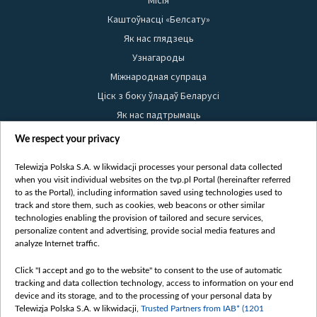
Місія
Каштоўнасці «Белсату»
Як нас глядзець
Узнагароды
Міжнародная супраца
Ціск з боку ўладаў Беларусі
Як нас падтрымаць
Правілы выкарыстання матэрыялаў
We respect your privacy
Інфармацыя аб адпраўніку
Telewizja Polska S.A. w likwidacji processes your personal data collected
Бяспека
when you visit individual websites on the tvp.pl Portal (hereinafter referred
Youtube
to as the Portal), including information saved using technologies used to
track and store them, such as cookies, web beacons or other similar
Белсат news
technologies enabling the provision of tailored and secure services,
personalize content and advertising, provide social media features and
Белсат Shorts
analyze Internet traffic.
Белсат Life
Click "I accept and go to the website" to consent to the use of automatic
Жэстачайшы мульт
tracking and data collection technology, access to information on your end
Belsat English
device and its storage, and to the processing of your personal data by
Telewizja Polska S.A. w likwidacji,
Trusted Partners from IAB* (1201
Biełsat PL