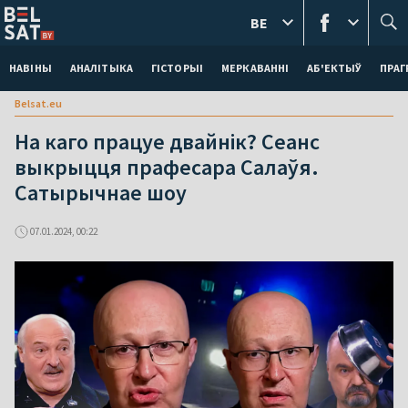
BE
НАВІНЫ
АНАЛІТЫКА
ГІСТОРЫІ
МЕРКАВАННI
АБ'ЕКТЫЎ
ПРАГ
Belsat.eu
На каго працуе двайнік? Сеанс
выкрыцця прафесара Салаўя.
Сатырычнае шоу
07.01.2024, 00:22