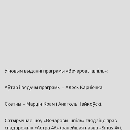
У новым выданні праграмы «Вечаровы шпіль»:
Аўтар і вядучы праграмы – Алесь Карніенка.
Скетчы – Марцін Крам і Анатоль Чайкоўскі.
Сатырычнае шоу «Вечаровы шпіль» глядзіце праз
спадарожнік «Астра 4A» (ранейшая назва «Sirius 4»),