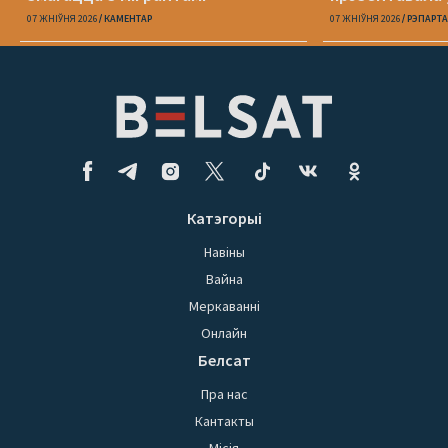
«Пока я искал
07 ЖНІЎНЯ 2026
КАМЕНТАР
07 ЖНІЎНЯ 2026
РЭПАРТ
Катэгорыі
Навіны
Вайна
Меркаванні
Онлайн
Белсат
Пра нас
Кантакты