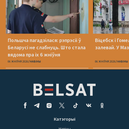
Польшча пагадзілася: рэпрэсіі ў
Віцебск і Гоме
Беларусі не слабнуць. Што стала
залевай. У Ма
вядома пра іх 6 жніўня
06 ЖНІЎНЯ 2026
НАВІНЫ
06 ЖНІЎНЯ 2026
НАВІНЫ
Катэгорыі
Навіны