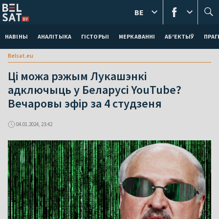
BE
НАВІНЫ
АНАЛІТЫКА
ГІСТОРЫІ
МЕРКАВАННI
АБ'ЕКТЫЎ
ПРАГ
Belsat.eu
Ці можа рэжым Лукашэнкі
адключыць у Беларусі YouTube?
Вечаровы эфір за 4 студзеня
04.01.2024, 23:42