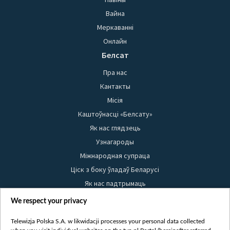
Вайна
Меркаванні
Онлайн
Белсат
Пра нас
Кантакты
Місія
Каштоўнасці «Белсату»
Як нас глядзець
Узнагароды
Міжнародная супраца
Ціск з боку ўладаў Беларусі
Як нас падтрымаць
Правілы выкарыстання матэрыялаў
We respect your privacy
Інфармацыя аб адпраўніку
Telewizja Polska S.A. w likwidacji processes your personal data collected
Бяспека