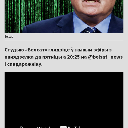
Belsat
Студыю «Белсат» глядзіце ў жывым эфіры з
панядзелка да пятніцы а 20:25 на @belsat_news
і спадарожніку.