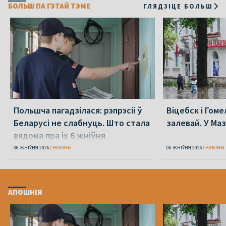
БОЛЬШ ПА ГЭТАЙ ТЭМЕ
ГЛЯДЗІЦЕ БОЛЬШ
Польшча пагадзілася: рэпрэсіі ў
Віцебск і Гоме
Беларусі не слабнуць. Што стала
залевай. У Ма
вядома пра іх 6 жніўня
06 ЖНІЎНЯ 2026
НАВІНЫ
06 ЖНІЎНЯ 2026
НАВІНЫ
АПОШНІЯ