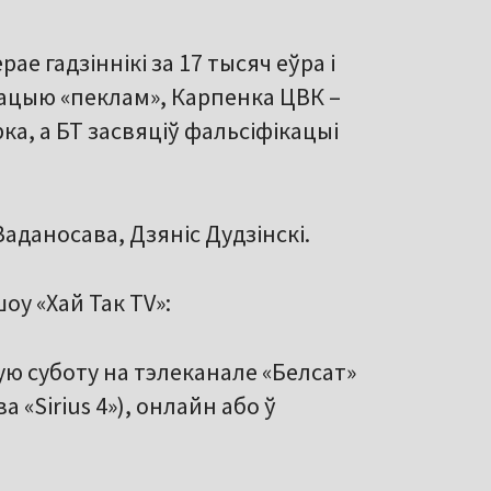
ае гадзіннікі за 17 тысяч еўра і
трацыю «пеклам», Карпенка ЦВК –
а, а БТ засвяціў фальсіфікацыі
аданосава, Дзяніс Дудзінскі.
оу «Хай Так TV»:
ую суботу на тэлеканале «Белсат»
 «Sirius 4»), онлайн або ў