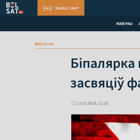
ЖЫВЫ ЭФІР
НАВІНЫ
Belsat.eu
Біпалярка 
засвяціў ф
23.02.2024, 22:20