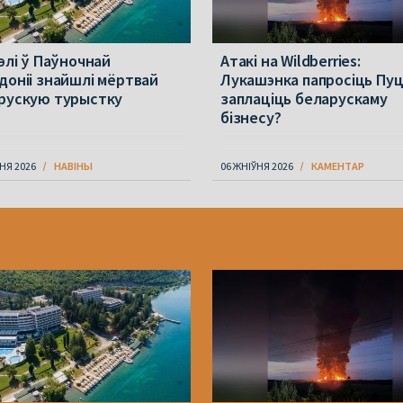
элі ў Паўночнай
Атакі на Wildberries:
доніі знайшлі мёртвай
Лукашэнка папросіць Пуц
рускую турыстку
заплаціць беларускаму
бізнесу?
НЯ 2026
НАВІНЫ
06 ЖНІЎНЯ 2026
КАМЕНТАР