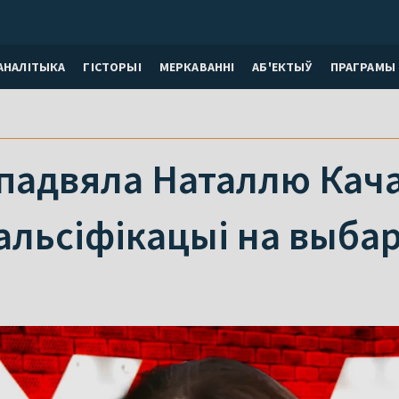
АНАЛІТЫКА
ГІСТОРЫІ
МЕРКАВАННI
АБ'ЕКТЫЎ
ПРАГРАМЫ
падвяла Наталлю Кача
альсіфікацыі на выба