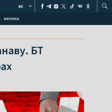
BE
БЯСПЕКА
наву. БТ
рах