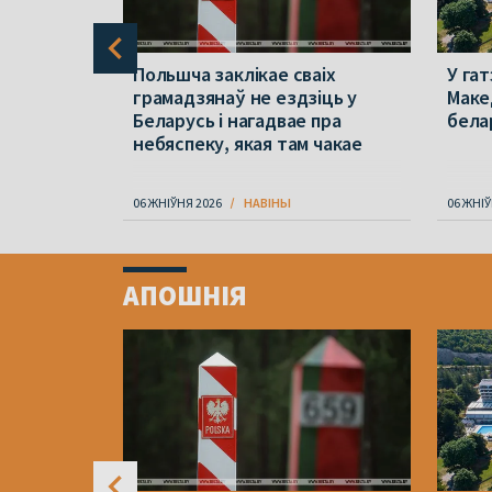
рад
Польшча заклікае сваіх
У гат
ршаве
грамадзянаў не ездзіць у
Маке
к на
Беларусь і нагадвае пра
бела
небяспеку, якая там чакае
06 ЖНІЎНЯ 2026
НАВІНЫ
06 ЖНІЎ
Item
1
АПОШНІЯ
of
4