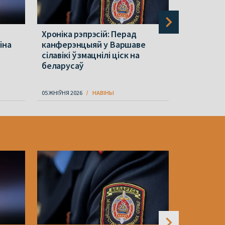
Хроніка рэпрэсій: Перад
Польшча з
іна
канферэнцыяй у Варшаве
грамадзян
сілавікі ўзмацнілі ціск на
Беларусь 
беларусаў
небяспеку
05 ЖНІЎНЯ 2026
НАВІНЫ
06 ЖНІЎНЯ 202