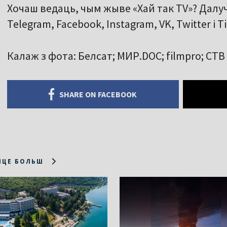
Хочаш ведаць, чым жыве «Хай так TV»? Далу
Telegram, Facebook, Instagram, VK, Twitter і T
Калаж з фота: Белсат; МИР.DOC; filmpro; СТВ
SHARE ON FACEBOOK
ІЦЕ БОЛЬШ