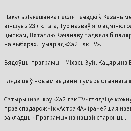
Пакуль Лукашэнка пасля паездкі ў Казань мер
віншуе з 23 лютага, Тур назваў яго адмініс
цыркам, Наталлю Качанаву падвяла біпалярк
на выбарах. Гумар ад «Хай Так TV».
Вядоўцы праграмы – Міхась Зуй, Кацярына В
Глядзіце ў новым выданні гумарыстычнага ш
Сатырычнае шоу «Хай так TV» глядзіце кожн
праз спадарожнік «Астра 4A» (ранейшая назва
закладцы «Праграмы» на нашай старонцы.