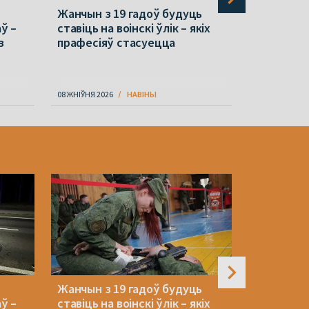
Жанчын з 19 гадоў будуць
«Мы сваю 
ў –
ставіць на воінскі ўлік – якіх
прызналі»
з
прафесіяў стасуецца
справа Zr
08 ЖНІЎНЯ 2026
НАВІНЫ
08 ЖНІЎНЯ 202
Жанчын з 19 гадоў будуць
Лукашэнк
ў –
ставіць на воінскі ўлік – якіх
выбары-2