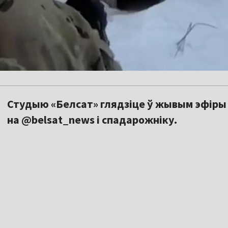
Студыю «Белсат» глядзіце ў жывым эфіры 
на @belsat_news і спадарожніку.