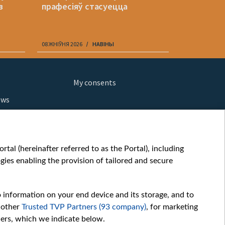
з
прафесіяў стасуецца
новыя ідэ
08 ЖНІЎНЯ 2026
НАВІНЫ
08 ЖНІЎНЯ 202
My consents
ews
orts
fe
шы мульт
tal (hereinafter referred to as the Portal), including
glish
ies enabling the provision of tailored and secure
ow
story
o information on your end device and its storage, and to
sic
 other
Trusted TVP Partners (93 company)
, for marketing
oc
hers, which we indicate below.