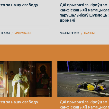
ўся за нашу свабоду
ДАІ прыгразіла кіроўцам
канфіскацыяй матацыкла
парушальнікаў шукаюць 
дронамі
НЯ 2026
МЕРКАВАННI
08 ЖНІЎНЯ 2026
НАВІНЫ
ўся за нашу свабоду
ДАІ прыгразіла кіроўцам
канфіскацыяй матацыкла