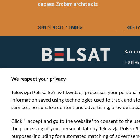
справа Zrobim architects
08 ЖНІЎНЯ 2026
НАВІНЫ
08 ЖНІЎ
Item
1
Катэго
of
Навін
10
Вайна
Мерка
We respect your privacy
Онлай
Telewizja Polska S.A. w likwidacji processes your personal d
information saved using technologies used to track and sto
services, personalize content and advertising, provide socia
Click "I accept and go to the website" to consent to the us
the processing of your personal data by Telewizja Polska S.
purposes (including for automated matching of advertiseme