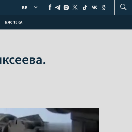
BE
БЯСПЕКА
яксеева.