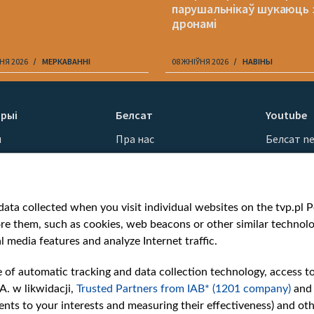
парушальнікаў шукаюць 
дронамі
НЯ 2026
МЕРКАВАННI
08 ЖНІЎНЯ 2026
НАВІНЫ
рыі
Белсат
Youtube
ы
Пра нас
Белсат n
Кантакты
Белсат Sh
ванні
Місія
Белсат Li
н
Каштоўнасці «Белсату»
Жэстачай
ata collected when you visit individual websites on the tvp.pl Por
Як нас глядзець
Belsat En
re them, such as cookies, web beacons or other similar technolog
Узнагароды
Biełsat PL
l media features and analyze Internet traffic.
Міжнародная супраца
Белсат N
Ціск з боку ўладаў
Белсат Hi
e of automatic tracking and data collection technology, access t
Беларусі
Белсат Mu
A. w likwidacji,
Trusted Partners from IAB* (1201 company)
and
Як нас падтрымаць
Белсат D
nts to your interests and measuring their effectiveness) and ot