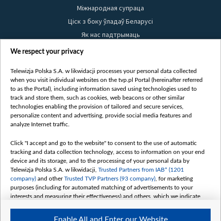
Міжнародная супраца
Ціск з боку ўладаў Беларусі
Як нас падтрымаць
Правілы выкарыстання матэрыялаў
We respect your privacy
Інфармацыя аб адпраўніку
Telewizja Polska S.A. w likwidacji processes your personal data collected
Бяспека
when you visit individual websites on the tvp.pl Portal (hereinafter referred
Youtube
to as the Portal), including information saved using technologies used to
track and store them, such as cookies, web beacons or other similar
Белсат news
technologies enabling the provision of tailored and secure services,
personalize content and advertising, provide social media features and
Белсат Shorts
analyze Internet traffic.
Белсат Life
Click "I accept and go to the website" to consent to the use of automatic
Жэстачайшы мульт
tracking and data collection technology, access to information on your end
Belsat English
device and its storage, and to the processing of your personal data by
Telewizja Polska S.A. w likwidacji,
Trusted Partners from IAB* (1201
Biełsat PL
company)
and other
Trusted TVP Partners (93 company)
, for marketing
Белсат Now
purposes (including for automated matching of advertisements to your
interests and measuring their effectiveness) and others, which we indicate
Белсат History
below.
Белсат Music
Enable All and Enter our Website