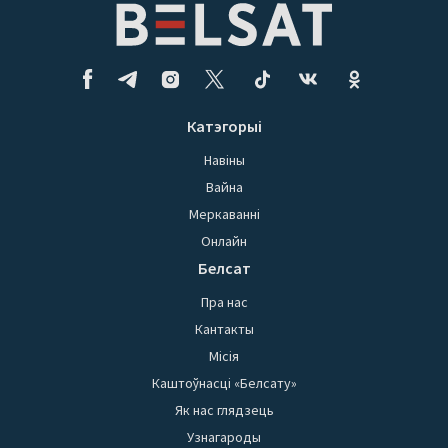
Катэгорыі
Навіны
Вайна
Меркаванні
Онлайн
Белсат
Пра нас
Кантакты
Місія
Каштоўнасці «Белсату»
Як нас глядзець
Узнагароды