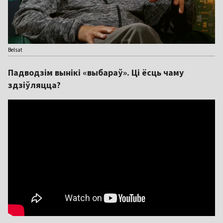
Belsat
Падводзім вынікі «выбараў». Ці ёсць чаму
здзіўляцца?