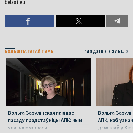
belsat.eu
БОЛЬШ ПА ГЭТАЙ ТЭМЕ
ГЛЯДЗІЦЕ БОЛЬШ
Вольга Зазулінская пакідае
Вольга Зазулі
пасаду прадстаўніцы АПК: чым
АПК, каб узнач
яна запомнілася
дэмсілаў у Кіе