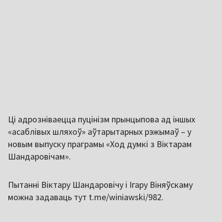
Ці адрозніваецца пуцінізм прынцыпова ад іншых
«асаблівых шляхоў» аўтарытарных рэжымаў – у
новым выпуску праграмы «Ход думкі з Віктарам
Шандаровічам».
Пытанні Віктару Шандаровічу і Ігару Віняўскаму
можна задаваць тут t.me/winiawski/982.