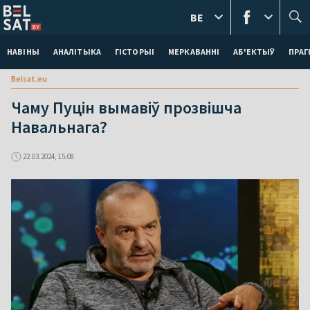
BE
НАВІНЫ
АНАЛІТЫКА
ГІСТОРЫІ
МЕРКАВАННI
АБ'ЕКТЫЎ
ПРАГ
Belsat.eu
Чаму Пуцін вымавіў прозвішча
Навальнага?
22.03.2024, 15:08