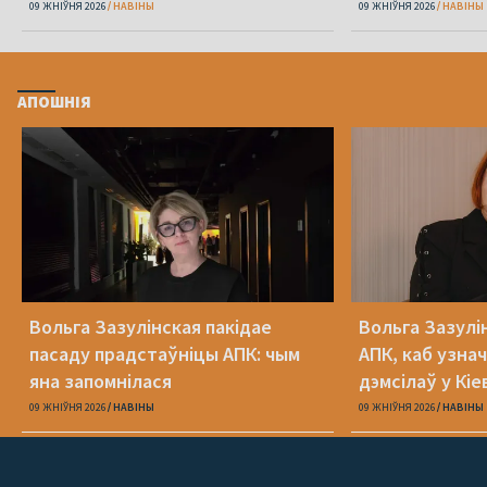
Юлія Міцкевіч
09 ЖНІЎНЯ 2026
НАВІНЫ
09 ЖНІЎНЯ 2026
НАВІНЫ
АПОШНІЯ
Вольга Зазулінская пакідае
Вольга Зазулі
пасаду прадстаўніцы АПК: чым
АПК, каб узнач
яна запомнілася
дэмсілаў у Кіе
Юлія Міцкевіч
09 ЖНІЎНЯ 2026
НАВІНЫ
09 ЖНІЎНЯ 2026
НАВІНЫ